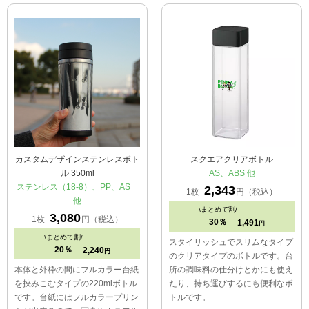
カスタムデザインステンレスボト
スクエアクリアボトル
ル 350ml
AS、ABS 他
ステンレス（18-8）、PP、AS
2,343
1枚
円（税込）
他
\
まとめて割/
3,080
1枚
円（税込）
30％
1,491
円
\
まとめて割/
スタイリッシュでスリムなタイプ
20％
2,240
円
のクリアタイプのボトルです。台
本体と外枠の間にフルカラー台紙
所の調味料の仕分けとかにも使え
を挟みこむタイプの220mlボトル
たり、持ち運びするにも便利なボ
です。台紙にはフルカラープリン
トルです。