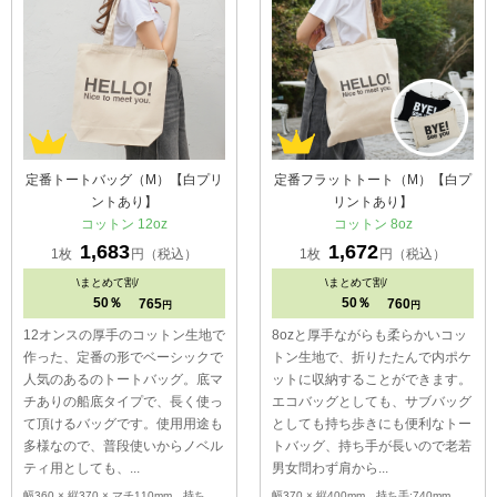
定番トートバッグ（M）【白プリ
定番フラットトート（M）【白プ
ントあり】
リントあり】
コットン 12oz
コットン 8oz
1,683
1,672
1枚
円（税込）
1枚
円（税込）
\
まとめて割/
\
まとめて割/
50％
50％
765
760
円
円
12オンスの厚手のコットン生地で
8ozと厚手ながらも柔らかいコッ
作った、定番の形でベーシックで
トン生地で、折りたたんで内ポケ
人気のあるのトートバッグ。底マ
ットに収納することができます。
チありの船底タイプで、長く使っ
エコバッグとしても、サブバッグ
て頂けるバッグです。使用用途も
としても持ち歩きにも便利なトー
多様なので、普段使いからノベル
トバッグ、持ち手が長いので老若
ティ用としても、...
男女問わず肩から...
幅360 × 縦370 × マチ110mm 持ち
幅370 × 縦400mm 持ち手:740mm