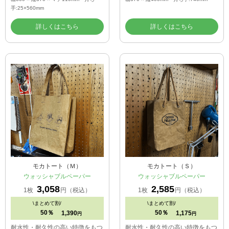
手:25×560mm
詳しくはこちら
詳しくはこちら
モカトート（Ｍ）
モカトート（Ｓ）
ウォッシャブルペーパー
ウォッシャブルペーパー
3,058
2,585
1枚
円（税込）
1枚
円（税込）
\
まとめて割/
\
まとめて割/
50％
50％
1,390
1,175
円
円
耐水性・耐久性の高い特徴をもつ
耐水性・耐久性の高い特徴をもつ