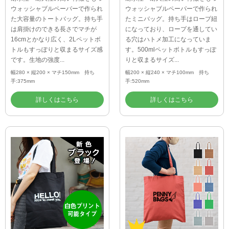
ウォッシャブルペーパーで作られ
ウォッシャブルペーパーで作られ
た大容量のトートバッグ。持ち手
たミニバッグ。持ち手はロープ紐
は肩掛けのできる長さでマチが
になっており、ロープを通してい
16cmとかなり広く、2Lペットボ
る穴はハトメ加工になっていま
トルもすっぽりと収まるサイズ感
す。500mlペットボトルもすっぽ
です。生地の強度...
りと収まるサイズ...
幅280 × 縦200 × マチ150mm 持ち
幅200 × 縦240 × マチ100mm 持ち
手:375mm
手:520mm
詳しくはこちら
詳しくはこちら