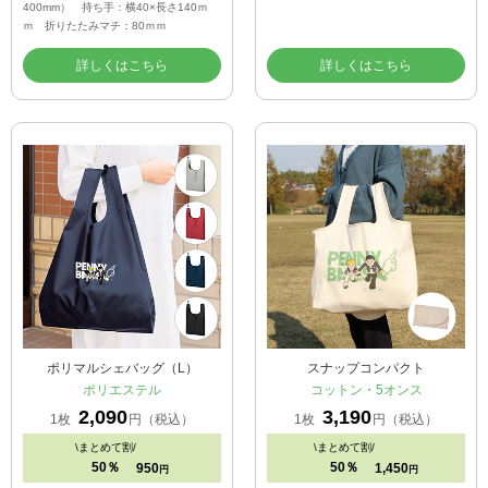
400mm） 持ち手：横40×長さ140ｍ
ｍ 折りたたみマチ：80ｍｍ
詳しくはこちら
詳しくはこちら
ポリマルシェバッグ（L）
スナップコンパクト
ポリエステル
コットン・5オンス
2,090
3,190
1枚
円（税込）
1枚
円（税込）
\
まとめて割/
\
まとめて割/
50％
50％
950
1,450
円
円