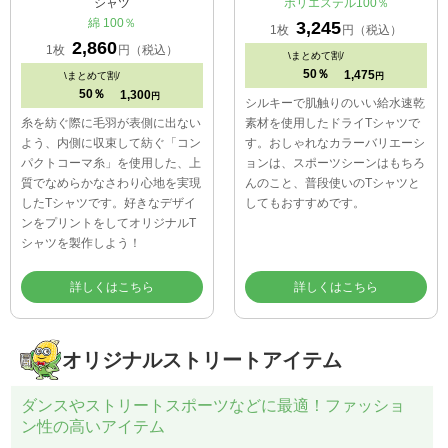
シャツ
ポリエステル100％
綿 100％
3,245
1枚
円（税込）
2,860
1枚
円（税込）
\
まとめて割/
50％
1,475
\
まとめて割/
円
50％
1,300
円
シルキーで肌触りのいい給水速乾
糸を紡ぐ際に毛羽が表側に出ない
素材を使用したドライTシャツで
よう、内側に収束して紡ぐ「コン
す。おしゃれなカラーバリエーシ
パクトコーマ糸」を使用した、上
ョンは、スポーツシーンはもちろ
質でなめらかなさわり心地を実現
んのこと、普段使いのTシャツと
したTシャツです。好きなデザイ
してもおすすめです。
ンをプリントをしてオリジナルT
シャツを製作しよう！
詳しくはこちら
詳しくはこちら
オリジナルストリートアイテム
ダンスやストリートスポーツなどに最適！ファッショ
ン性の高いアイテム