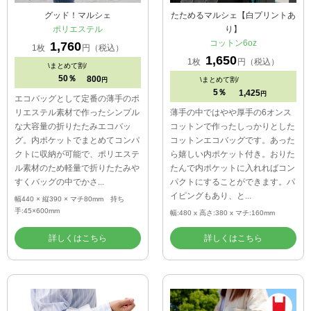
グッド！マルシェ
たためるマルシェ【白プリントあ
ポリエステル
り】
コットン6oz
1,760
1枚
円（税込）
1,650
1枚
円（税込）
\
まとめて割/
50％
800
\
まとめて割/
円
5％
1,425
円
エコバッグとして定番の薄手のポ
リエステル素材で作ったシンプル
薄手の中ではやや厚手の6オンス
な大容量の折りたたみエコバッ
コットンで作ったしっかりとした
グ。内ポケットでまとめてコンパ
コットンエコバッグです。あった
クトに収納が可能で、ポリエステ
ら嬉しい内ポケット付き。おりた
ル素材のため軽量で折りたたみや
たんで内ポケットに入れればコン
すくバッグの中でかさ...
パクトにすることができます。パ
イピングもあり、と...
幅440 × 縦390 × マチ80mm 持ち
手:45×600mm
幅:480 x 高さ:380 x マチ:160mm
詳しくはこちら
詳しくはこちら