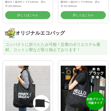
幅410 × 縦390 × マチ140mm 持ち
幅380 × 縦410 × マチ60mm 持ち
手:30×580mm
手:25×300mm
詳しくはこちら
詳しくはこちら
オリジナルエコバッグ
コンパクトに折りたたみ可能！定番のポリエステル素
材、コットン製など取り揃えております！