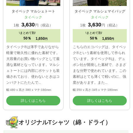
タイベック マルシェトート
タイベック マルシェマイバッグ
タイベック
タイベック
3,630
3,630
1枚
円（税込）
1枚
円（税込）
\
まとめて割/
\
まとめて割/
50％
50％
1,650
1,650
円
円
タイベック®は薄手でありながら
こちらのエコバッグは、タイベッ
軽量で耐久性に優れた素材です。
ク®という素材を使用して作られ
大容量のお買い物バッグとして最
ています。タイベック®は、デュ
適な素材となっています。マルシ
ポン社が開発した素材で、さまざ
ェトートには内部にポケットも装
まな分野で使われています。この
備されており、使わないときはコ
素材はとても薄くて軽いのに、強
ンパクトにたたんで...
度があります。また...
幅:480 x 高さ:380 x マチ:160mm
幅:350 x 高さ:345 x マチ:180mm
詳しくはこちら
詳しくはこちら
オリジナルTシャツ（綿・ドライ）