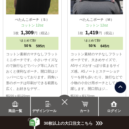
ぺたんこポーチ（Ｓ）
ぺたんこポーチ（Ｍ）
コットン 12oz
コットン 12oz
1,309
1,419
1枚
円（税込）
1枚
円（税込）
\
まとめて割/
\
まとめて割/
50％
50％
595
645
円
円
コットン素材のマチなしフラット
コットン素材のマチなしフラット
ミニポーチです。小さいサイズな
ポーチです。大きめサイズで、
ので旅行などでバッグ等に入れて
A5サイズがすっぽり収まるサイ
おくと便利なポーチ。開口部はジ
ズ感。A5ノートとステーショナ
ッパーになっております。四角い
リーを持ち歩いたり、旅行などで
形のポーチは印刷ができる範囲も
小物の小分け用ポーチとしても活
広く、お好きなデザ...
躍します。開口部はジ...
幅200 x 縦120mm
幅230 x 縦170mm
詳しくはこちら
詳しくはこちら
カート
商品一覧
デザインツール
ログイン
30枚以上の大口注文こちら