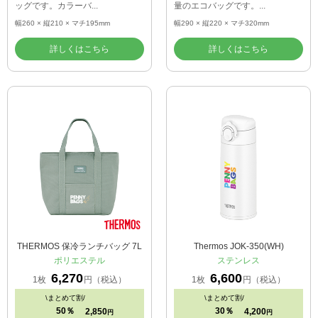
ッグです。カラーバ...
量のエコバッグです。...
幅260 × 縦210 × マチ195mm
幅290 × 縦220 × マチ320mm
詳しくはこちら
詳しくはこちら
THERMOS 保冷ランチバッグ 7L
Thermos JOK-350(WH)
ポリエステル
ステンレス
6,270
6,600
1枚
円（税込）
1枚
円（税込）
\
まとめて割/
\
まとめて割/
50％
30％
2,850
4,200
円
円