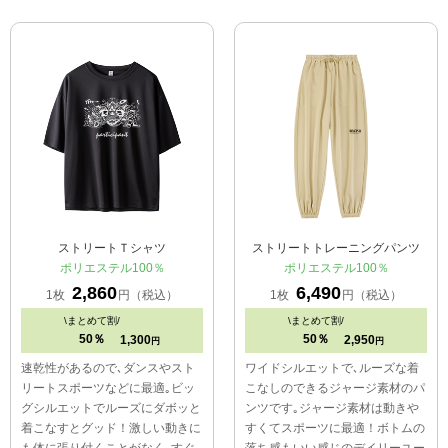
ストリートＴシャツ
ストリートトレーニングパンツ
ポリエステル100％
ポリエステル100％
2,860
6,490
1枚
円（税込）
1枚
円（税込）
\
まとめて割/
\
まとめて割/
50％
50％
1,300
2,950
円
円
速乾性があるので､ダンスやスト
ワイドシルエットで､ルーズな着
リートスポーツなどに最適｡ビッ
こなしのできるジャージ素材のパ
グシルエットでルーズにダボッと
ンツです｡ジャージ素材は動きや
着こなすとグッド！激しい動きに
すくてスポーツに最適！ボトムの