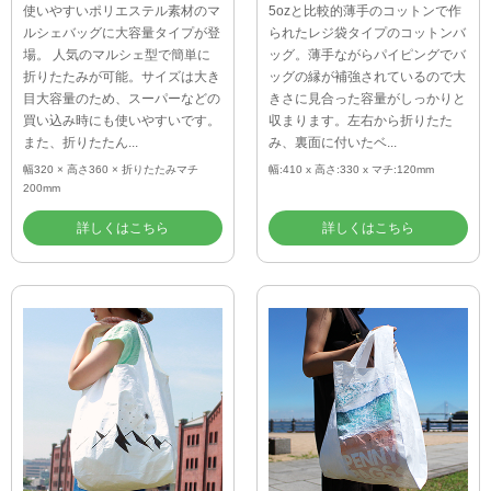
使いやすいポリエステル素材のマ
5ozと比較的薄手のコットンで作
ルシェバッグに大容量タイプが登
られたレジ袋タイプのコットンバ
場。 人気のマルシェ型で簡単に
ッグ。薄手ながらパイピングでバ
折りたたみが可能。サイズは大き
ッグの縁が補強されているので大
目大容量のため、スーパーなどの
きさに見合った容量がしっかりと
買い込み時にも使いやすいです。
収まります。左右から折りたた
また、折りたたん...
み、裏面に付いたベ...
幅320 × 高さ360 × 折りたたみマチ
幅:410 x 高さ:330 x マチ:120mm
200mm
詳しくはこちら
詳しくはこちら