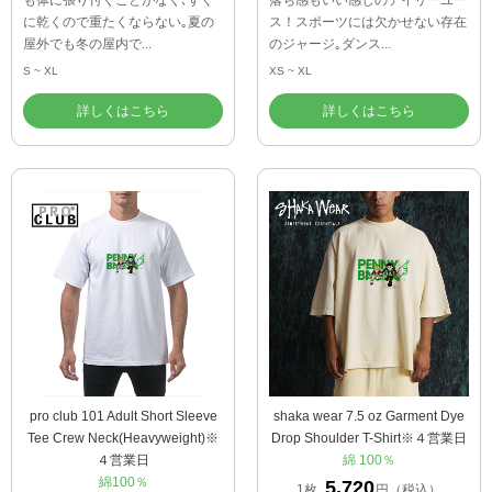
も体に張り付くことがなく､すぐ
落ち感もいい感じのデイリーユー
に乾くので重たくならない｡夏の
ス！スポーツには欠かせない存在
屋外でも冬の屋内で...
のジャージ｡ダンス...
S ~ XL
XS ~ XL
詳しくはこちら
詳しくはこちら
pro club 101 Adult Short Sleeve
shaka wear 7.5 oz Garment Dye
Tee Crew Neck(Heavyweight)※
Drop Shoulder T-Shirt※４営業日
４営業日
綿 100％
綿100％
5,720
1枚
円（税込）