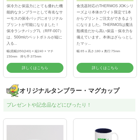
保冷力と保温力にとても優れた機
食洗器対応のTHERMOS JOKシリ
能的なタンブラーとして有名なサ
ーズより本体ホワイト限定で1本
ーモスの保冷バッグにオリジナル
からプリントご注文ができるよう
プリントが可能になりました！
になりました。THERMOSは魔法
保冷ランチバッグ7L（RFF-007）
瓶構造だから高い保温・保冷力を
は、500mlのペットボトルが縦に
備えています。本体はざらっとし
入る...
たマッ...
幅(底幅)350(240) × 縦240 × マチ
幅:65 x 高さ:180 x 奥行:75mm
150mm 持ち手:375mm
詳しくはこちら
詳しくはこちら
オリジナルタンブラー・マグカップ
プレゼントや記念品などにぴったり！