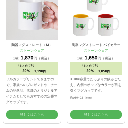
陶器マグストレート（Ｍ）
陶器マグストレート バイカラー
ストーンウェア
ストーンウェア
1,870
1,650
1枚
円（税込）
1枚
円（税込）
\
まとめて割/
\
まとめて割/
30％
30％
1,190
1,050
円
円
フルカラープリントできますの
310ml容量でたっぷりの飲みごた
で、家族へのプレゼントや、チー
え、内側のポップなカラーが目を
ムの記念品、店舗のオリジナルア
引くマグカップです。
イテムとしてもおすすめの定番マ
約φ80×92（mm）
グカップです。
詳しくはこちら
詳しくはこちら