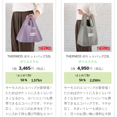
THERMOS ポケットバッグ10L
THERMOS ポケットバッグ23L
ポリエステル
ポリエステル
3,465
4,950
1枚
円（税込）
1枚
円（税込）
\
まとめて割/
\
まとめて割/
50％
50％
1,575
2,250
円
円
サーモスのエコバッグが新登場！
サーモスのエコバッグが新登場！
たためばポケットに入るくらい小
たためばポケットに入るくらい小
さくなるから、カバンにいつも携
さくなるので、カバンにいつも携
帯できるエコバッグです。マチが
帯できるエコバッグです。マチが
広く、コンビニのお弁当をフラッ
広く、大きいトレーも傾きにく
トに入れて持ち運び可能なエコバ
く、日々のお買い物に便利な大容