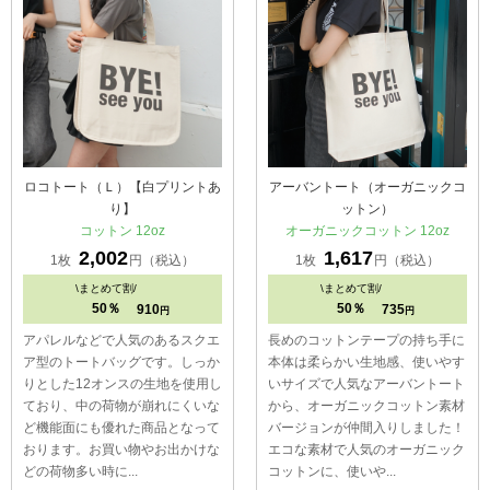
ロコトート（Ｌ）【白プリントあ
アーバントート（オーガニックコ
り】
ットン）
コットン 12oz
オーガニックコットン 12oz
2,002
1,617
1枚
円（税込）
1枚
円（税込）
\
まとめて割/
\
まとめて割/
50％
50％
910
735
円
円
アパレルなどで人気のあるスクエ
長めのコットンテープの持ち手に
ア型のトートバッグです。しっか
本体は柔らかい生地感、使いやす
りとした12オンスの生地を使用し
いサイズで人気なアーバントート
ており、中の荷物が崩れにくいな
から、オーガニックコットン素材
ど機能面にも優れた商品となって
バージョンが仲間入りしました！
おります。お買い物やお出かけな
エコな素材で人気のオーガニック
どの荷物多い時に...
コットンに、使いや...