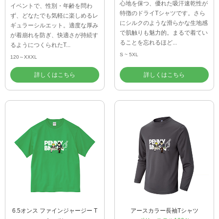
心地を保つ、優れた吸汗速乾性が
イベントで、性別・年齢を問わ
特徴のドライTシャツです。さら
ず、どなたでも気軽に楽しめるレ
にシルクのような滑らかな生地感
ギュラーシルエット。適度な厚み
で肌触りも魅力的。まるで着てい
が着崩れを防ぎ、快適さが持続す
ることを忘れるほど...
るようにつくられたT...
S ~ 5XL
120～XXXL
詳しくはこちら
詳しくはこちら
6.5オンス ファインジャージー T
アースカラー長袖Tシャツ