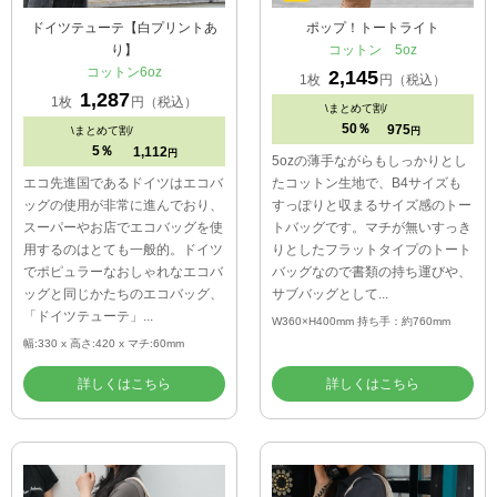
ドイツテューテ【白プリントあ
ポップ！トートライト
り】
コットン 5oz
コットン6oz
2,145
1枚
円（税込）
1,287
1枚
円（税込）
\
まとめて割/
50％
975
\
まとめて割/
円
5％
1,112
円
5ozの薄手ながらもしっかりとし
エコ先進国であるドイツはエコバ
たコットン生地で、B4サイズも
ッグの使用が非常に進んでおり、
すっぽりと収まるサイズ感のトー
スーパーやお店でエコバッグを使
トバッグです。マチが無いすっき
用するのはとても一般的。ドイツ
りとしたフラットタイプのトート
でポピュラーなおしゃれなエコバ
バッグなので書類の持ち運びや、
ッグと同じかたちのエコバッグ、
サブバッグとして...
「ドイツテューテ」...
W360×H400mm 持ち手：約760mm
幅:330 x 高さ:420 x マチ:60mm
詳しくはこちら
詳しくはこちら