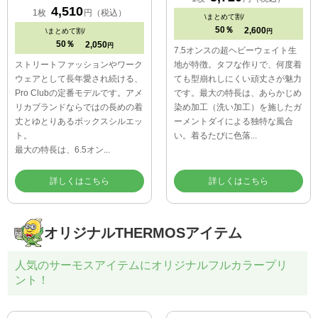
4,510
1枚
円（税込）
\
まとめて割/
50％
2,600
\
まとめて割/
円
50％
2,050
円
7.5オンスの超ヘビーウェイト生
ストリートファッションやワーク
地が特徴。タフな作りで、何度着
ウェアとして長年愛され続ける、
ても型崩れしにくい頑丈さが魅力
Pro Clubの定番モデルです。アメ
です。最大の特長は、あらかじめ
リカブランドならではの長めの着
染め加工（洗い加工）を施したガ
丈とゆとりあるボックスシルエッ
ーメントダイによる独特な風合
ト。
い。着るたびに色落...
最大の特長は、6.5オン...
詳しくはこちら
詳しくはこちら
オリジナルTHERMOSアイテム
人気のサーモスアイテムにオリジナルフルカラープリ
ント！