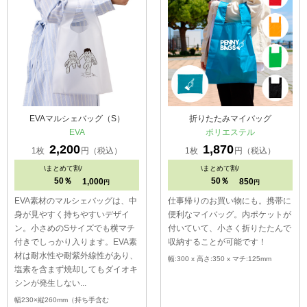
EVAマルシェバッグ（S）
折りたたみマイバッグ
EVA
ポリエステル
2,200
1,870
1枚
円（税込）
1枚
円（税込）
\
まとめて割/
\
まとめて割/
50％
50％
1,000
850
円
円
EVA素材のマルシェバッグは、中
仕事帰りのお買い物にも。携帯に
身が見やすく持ちやすいデザイ
便利なマイバッグ。内ポケットが
ン。小さめのSサイズでも横マチ
付いていて、小さく折りたたんで
付きでしっかり入ります。EVA素
収納することが可能です！
材は耐水性や耐紫外線性があり、
幅:300 x 高さ:350 x マチ:125mm
塩素を含まず焼却してもダイオキ
シンが発生しない...
幅230×縦260mm（持ち手含む