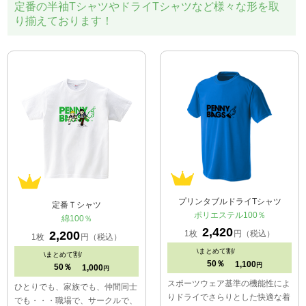
定番の半袖TシャツやドライTシャツなど様々な形を取
り揃えております！
プリンタブルドライTシャツ
定番Ｔシャツ
ポリエステル100％
綿100％
2,420
1枚
円（税込）
2,200
1枚
円（税込）
\
まとめて割/
\
まとめて割/
50％
1,100
円
50％
1,000
円
スポーツウェア基準の機能性によ
ひとりでも、家族でも、仲間同士
りドライでさらりとした快適な着
でも・・・職場で、サークルで、