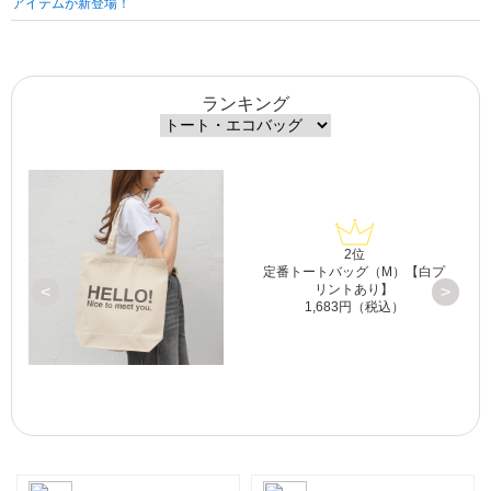
アイテムが新登場！
ランキング
2位
白
定番トートバッグ（M）【白プ
リントあり】
<
>
1,683円（税込）