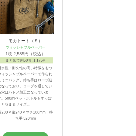
モカトート（Ｓ）
ウォッシャブルペーパー
1枚 2,585円（税込）
まとめて割50％: 1,175
円
耐水性・耐久性の高い特徴をもつ
ウォッシャブルペーパーで作られ
たミニバッグ。持ち手はロープ紐
になっており、ロープを通してい
る穴はハトメ加工になっていま
す。500mlペットボトルもすっぽ
りと収まるサイズ...
幅200 × 縦240 × マチ100mm 持
ち手:520mm