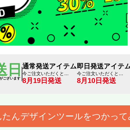
念品にもおすすめ
プリント！オリジナルプリントしたサー
送日
通常発送アイテム
即日発送アイテ
今ご注文いただくと…
今ご注文いただくと…
がございます
8月19日
発送
8月10日
発送
んたんデザインツールをつかって