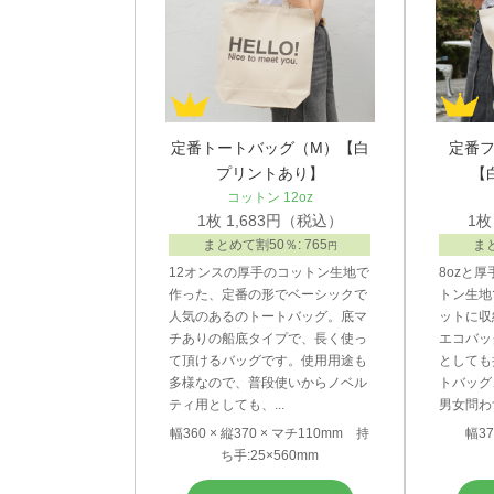
定番トートバッグ（M）【白
定番フ
プリントあり】
【
コットン 12oz
1枚 1,683円（税込）
1枚
まとめて割50％: 765
まと
円
12オンスの厚手のコットン生地で
8ozと
作った、定番の形でベーシックで
トン生地
人気のあるのトートバッグ。底マ
ットに収
チありの船底タイプで、長く使っ
エコバッ
て頂けるバッグです。使用用途も
としても
多様なので、普段使いからノベル
トバッグ
ティ用としても、...
男女問わず
幅360 × 縦370 × マチ110mm 持
幅37
ち手:25×560mm