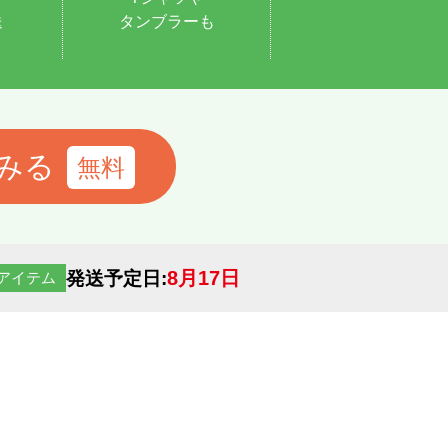
送
タンブラーも
みる
8月17日
発送予定日:
アイテム