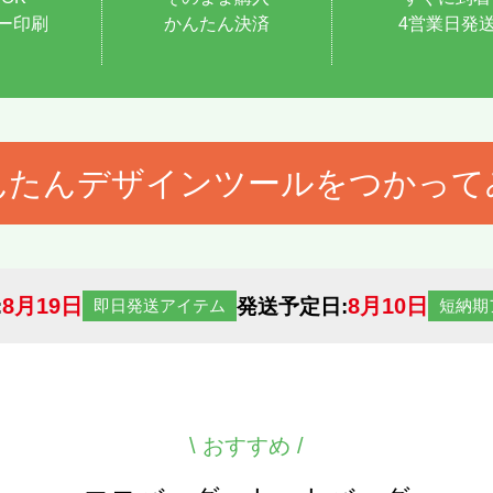
ー印刷
かんたん決済
4営業日発
んたんデザインツールをつかって
8月19日
8月10日
:
発送予定日:
即日発送アイテム
短納期
\
おすすめ /