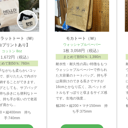
ラットトート（M）
モカトート（Ｍ）
白プリントあり】
ウォッシャブルペーパー
1枚 3,058円（税込）
コットン 8oz
 1,672円（税込）
まとめて割50％: 1,390
円
めて割50％: 760
耐水性・耐久性の高い特徴をもつ
円
ウォッシャブルペーパーで作られ
厚手ながらも柔らかいコッ
た大容量のトートバッグ。持ち手
で、折りたたんで内ポケ
は肩掛けのできる長さでマチが
納することができます。
16cmとかなり広く、2Lペットボ
グとしても、サブバッグ
トルもすっぽりと収まるサイズ感
持ち歩きにも便利なトー
です。生地の強度...
、持ち手が長いので老若
肩から...
幅280 × 縦200 × マチ150mm 持
ち手:375mm
0 × 縦400mm 持ち
手:740mm