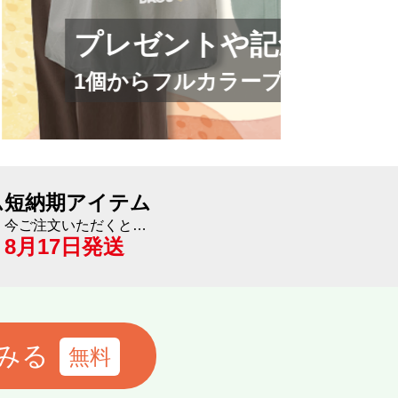
ダ
モスを作ろう！
吸
ム
短納期アイテム
今ご注文いただくと…
8月17日
発送
みる