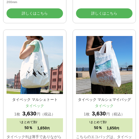
200mm
詳しくはこちら
詳しくはこちら
タイベック マルシェトート
タイベック マルシェマイバッグ
タイベック
タイベック
3,630
3,630
1枚
円（税込）
1枚
円（税込）
\
まとめて割/
\
まとめて割/
50％
50％
1,650
1,650
円
円
タイベック®は薄手でありながら
こちらのエコバッグは、タイベッ