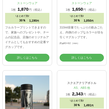
ストーンウェア
ストーンウェア
1,870
1,650
1枚
円（税込）
1枚
円（税込）
\
まとめて割/
\
まとめて割/
30％
30％
1,190
1,050
円
円
フルカラープリントできますの
310ml容量でたっぷりの飲みごた
で、家族へのプレゼントや、チー
え、内側のポップなカラーが目を
ムの記念品、店舗のオリジナルア
引くマグカップです。
イテムとしてもおすすめの定番マ
約φ80×92（mm）
グカップです。
詳しくはこちら
詳しくはこちら