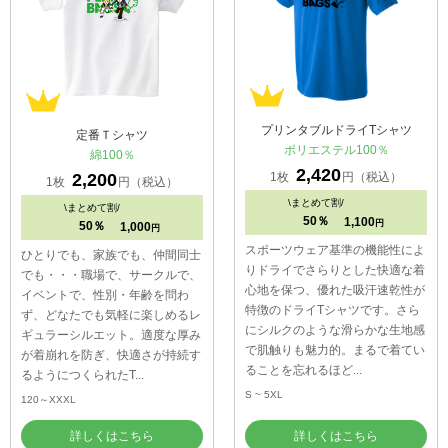
プリンタブルドライTシャツ
定番Ｔシャツ
ポリエステル100％
綿100％
2,420
1枚
円（税込）
2,200
1枚
円（税込）
\
まとめて割/
\
まとめて割/
50％
1,100
円
50％
1,000
円
スポーツウェア基準の機能性によ
ひとりでも、家族でも、仲間同士
りドライでさらりとした快適な着
でも・・・職場で、サークルで、
心地を保つ、優れた吸汗速乾性が
イベントで、性別・年齢を問わ
特徴のドライTシャツです。さら
ず、どなたでも気軽に楽しめるレ
にシルクのような滑らかな生地感
ギュラーシルエット。適度な厚み
で肌触りも魅力的。まるで着てい
が着崩れを防ぎ、快適さが持続す
ることを忘れるほど...
るようにつくられたT...
S ~ 5XL
120～XXXL
詳しくはこちら
詳しくはこちら