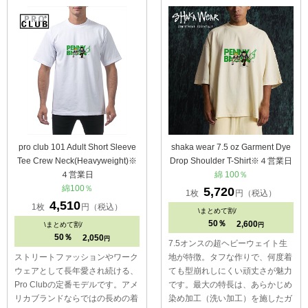
pro club 101 Adult Short Sleeve
shaka wear 7.5 oz Garment Dye
Tee Crew Neck(Heavyweight)※
Drop Shoulder T-Shirt※４営業日
４営業日
綿 100％
綿100％
5,720
1枚
円（税込）
4,510
1枚
円（税込）
\
まとめて割/
50％
2,600
\
まとめて割/
円
50％
2,050
円
7.5オンスの超ヘビーウェイト生
ストリートファッションやワーク
地が特徴。タフな作りで、何度着
ウェアとして長年愛され続ける、
ても型崩れしにくい頑丈さが魅力
Pro Clubの定番モデルです。アメ
です。最大の特長は、あらかじめ
リカブランドならではの長めの着
染め加工（洗い加工）を施したガ