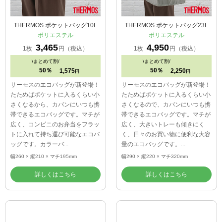
THERMOS ポケットバッグ10L
THERMOS ポケットバッグ23L
ポリエステル
ポリエステル
3,465
4,950
1枚
円（税込）
1枚
円（税込）
\
まとめて割/
\
まとめて割/
50％
50％
1,575
2,250
円
円
サーモスのエコバッグが新登場！
サーモスのエコバッグが新登場！
たためばポケットに入るくらい小
たためばポケットに入るくらい小
さくなるから、カバンにいつも携
さくなるので、カバンにいつも携
帯できるエコバッグです。マチが
帯できるエコバッグです。マチが
広く、コンビニのお弁当をフラッ
広く、大きいトレーも傾きにく
トに入れて持ち運び可能なエコバ
く、日々のお買い物に便利な大容
ッグです。カラーバ...
量のエコバッグです。...
幅260 × 縦210 × マチ195mm
幅290 × 縦220 × マチ320mm
詳しくはこちら
詳しくはこちら