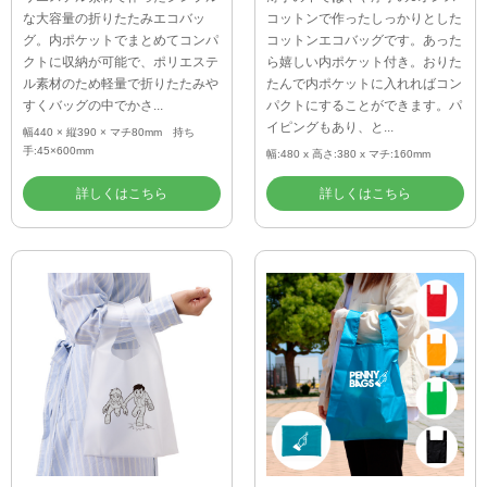
な大容量の折りたたみエコバッ
コットンで作ったしっかりとした
グ。内ポケットでまとめてコンパ
コットンエコバッグです。あった
クトに収納が可能で、ポリエステ
ら嬉しい内ポケット付き。おりた
ル素材のため軽量で折りたたみや
たんで内ポケットに入れればコン
すくバッグの中でかさ...
パクトにすることができます。パ
イピングもあり、と...
幅440 × 縦390 × マチ80mm 持ち
手:45×600mm
幅:480 x 高さ:380 x マチ:160mm
詳しくはこちら
詳しくはこちら