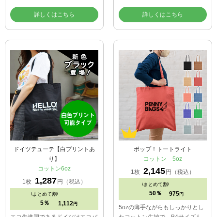
詳しくはこちら
詳しくはこちら
ドイツテューテ【白プリントあ
ポップ！トートライト
り】
コットン 5oz
コットン6oz
2,145
1枚
円（税込）
1,287
1枚
円（税込）
\
まとめて割/
50％
975
\
まとめて割/
円
5％
1,112
円
5ozの薄手ながらもしっかりとし