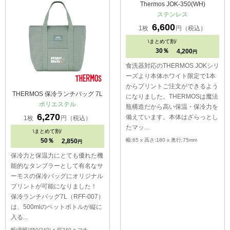
THERMOS 保冷ランチバッグ 7L
Thermos JOK-350(WH)
ポリエステル
ステンレス
6,270
6,600
1枚
円（税込）
1枚
円（税込）
\
まとめて割/
\
まとめて割/
50％
30％
2,850
4,200
円
円
保冷力と保温力にとても優れた機
食洗器対応のTHERMOS JOKシリ
能的なタンブラーとして有名なサ
ーズより本体ホワイト限定で1本
ーモスの保冷バッグにオリジナル
からプリントご注文ができるよう
プリントが可能になりました！
になりました。THERMOSは魔法
保冷ランチバッグ7L（RFF-007）
瓶構造だから高い保温・保冷力を
は、500mlのペットボトルが縦に
備えています。本体はざらっとし
入る...
たマッ...
幅(底幅)350(240) × 縦240 × マチ
幅:65 x 高さ:180 x 奥行:75mm