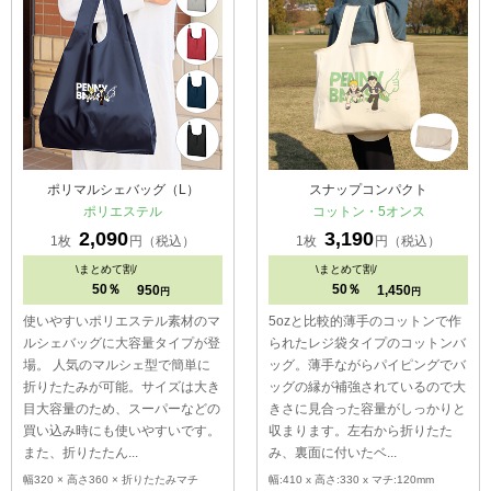
ポリマルシェバッグ（L）
スナップコンパクト
ポリエステル
コットン・5オンス
2,090
3,190
1枚
円（税込）
1枚
円（税込）
\
まとめて割/
\
まとめて割/
50％
50％
950
1,450
円
円
使いやすいポリエステル素材のマ
5ozと比較的薄手のコットンで作
ルシェバッグに大容量タイプが登
られたレジ袋タイプのコットンバ
場。 人気のマルシェ型で簡単に
ッグ。薄手ながらパイピングでバ
折りたたみが可能。サイズは大き
ッグの縁が補強されているので大
目大容量のため、スーパーなどの
きさに見合った容量がしっかりと
買い込み時にも使いやすいです。
収まります。左右から折りたた
また、折りたたん...
み、裏面に付いたベ...
幅320 × 高さ360 × 折りたたみマチ
幅:410 x 高さ:330 x マチ:120mm