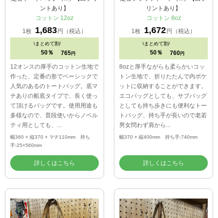
ントあり】
リントあり】
コットン 12oz
コットン 8oz
1,683
1,672
1枚
円（税込）
1枚
円（税込）
\
まとめて割/
\
まとめて割/
50％
50％
765
760
円
円
12オンスの厚手のコットン生地で
8ozと厚手ながらも柔らかいコッ
作った、定番の形でベーシックで
トン生地で、折りたたんで内ポケ
人気のあるのトートバッグ。底マ
ットに収納することができます。
チありの船底タイプで、長く使っ
エコバッグとしても、サブバッグ
て頂けるバッグです。使用用途も
としても持ち歩きにも便利なトー
多様なので、普段使いからノベル
トバッグ、持ち手が長いので老若
ティ用としても、...
男女問わず肩から...
幅360 × 縦370 × マチ110mm 持ち
幅370 × 縦400mm 持ち手:740mm
手:25×560mm
詳しくはこちら
詳しくはこちら