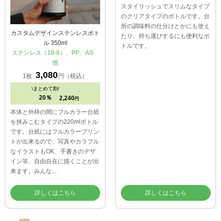
カスタムデザインステンレスボト
スクエアクリアボトル
ル 350ml
AS、ABS 他
ステンレス（18-8）、PP、AS
2,343
1枚
円（税込）
他
\
まとめて割/
3,080
1枚
円（税込）
30％
1,491
円
\
まとめて割/
スタイリッシュでスリムなタイプ
20％
2,240
円
のクリアタイプのボトルです。台
本体と外枠の間にフルカラー台紙
所の調味料の仕分けとかにも使え
を挟みこむタイプの220mlボトル
たり、持ち運びするにも便利なボ
です。台紙にはフルカラープリン
トルです。
トが出来るので、写真やカラフル
なイラストもOK、手書きのデザ
イン等、自由自在に描くことが出
来ます。みんな...
詳しくはこちら
詳しくはこちら