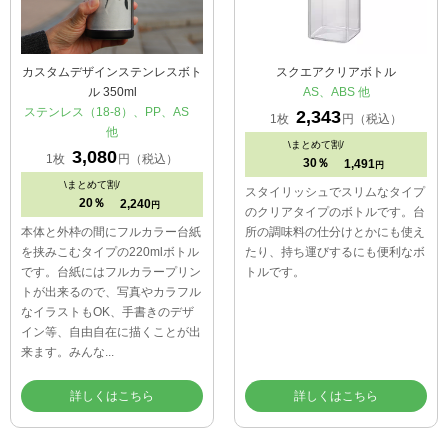
カスタムデザインステンレスボト
スクエアクリアボトル
ル 350ml
AS、ABS 他
ステンレス（18-8）、PP、AS
2,343
1枚
円（税込）
他
\
まとめて割/
3,080
1枚
円（税込）
30％
1,491
円
\
まとめて割/
スタイリッシュでスリムなタイプ
20％
2,240
円
のクリアタイプのボトルです。台
本体と外枠の間にフルカラー台紙
所の調味料の仕分けとかにも使え
を挟みこむタイプの220mlボトル
たり、持ち運びするにも便利なボ
です。台紙にはフルカラープリン
トルです。
トが出来るので、写真やカラフル
なイラストもOK、手書きのデザ
イン等、自由自在に描くことが出
来ます。みんな...
詳しくはこちら
詳しくはこちら