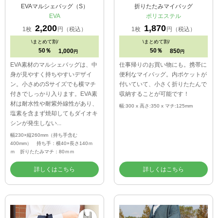
EVAマルシェバッグ（S）
折りたたみマイバッグ
EVA
ポリエステル
2,200
1,870
1枚
円（税込）
1枚
円（税込）
\
まとめて割/
\
まとめて割/
50％
50％
1,000
850
円
円
EVA素材のマルシェバッグは、中
仕事帰りのお買い物にも。携帯に
身が見やすく持ちやすいデザイ
便利なマイバッグ。内ポケットが
ン。小さめのSサイズでも横マチ
付いていて、小さく折りたたんで
付きでしっかり入ります。EVA素
収納することが可能です！
材は耐水性や耐紫外線性があり、
幅:300 x 高さ:350 x マチ:125mm
塩素を含まず焼却してもダイオキ
シンが発生しない...
幅230×縦260mm（持ち手含む
400mm） 持ち手：横40×長さ140ｍ
ｍ 折りたたみマチ：80ｍｍ
詳しくはこちら
詳しくはこちら