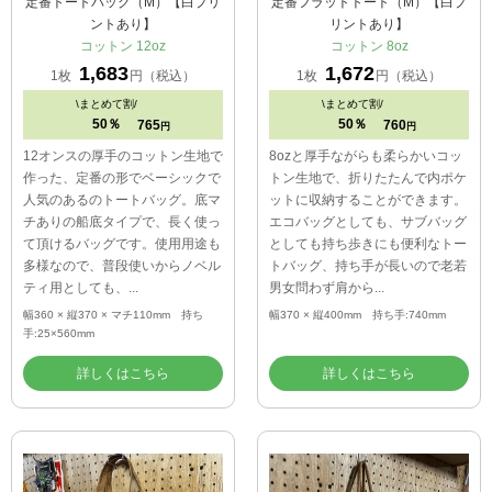
定番トートバッグ（M）【白プリ
定番フラットトート（M）【白プ
ントあり】
リントあり】
コットン 12oz
コットン 8oz
1,683
1,672
1枚
円（税込）
1枚
円（税込）
\
まとめて割/
\
まとめて割/
50％
50％
765
760
円
円
12オンスの厚手のコットン生地で
8ozと厚手ながらも柔らかいコッ
作った、定番の形でベーシックで
トン生地で、折りたたんで内ポケ
人気のあるのトートバッグ。底マ
ットに収納することができます。
チありの船底タイプで、長く使っ
エコバッグとしても、サブバッグ
て頂けるバッグです。使用用途も
としても持ち歩きにも便利なトー
多様なので、普段使いからノベル
トバッグ、持ち手が長いので老若
ティ用としても、...
男女問わず肩から...
幅360 × 縦370 × マチ110mm 持ち
幅370 × 縦400mm 持ち手:740mm
手:25×560mm
詳しくはこちら
詳しくはこちら