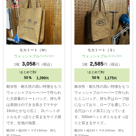
モカトート（Ｍ）
モカトート（Ｓ）
ウォッシャブルペーパー
ウォッシャブルペーパー
3,058
2,585
1枚
円（税込）
1枚
円（税込）
\
まとめて割/
\
まとめて割/
50％
50％
1,390
1,175
円
円
耐水性・耐久性の高い特徴をもつ
耐水性・耐久性の高い特徴をもつ
ウォッシャブルペーパーで作られ
ウォッシャブルペーパーで作られ
た大容量のトートバッグ。持ち手
たミニバッグ。持ち手はロープ紐
は肩掛けのできる長さでマチが
になっており、ロープを通してい
16cmとかなり広く、2Lペットボ
る穴はハトメ加工になっていま
トルもすっぽりと収まるサイズ感
す。500mlペットボトルもすっぽ
です。生地の強度...
りと収まるサイズ...
幅280 × 縦200 × マチ150mm 持ち
幅200 × 縦240 × マチ100mm 持ち
手:375mm
手:520mm