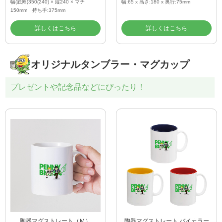
幅(底幅)350(240) × 縦240 × マチ
幅:65 x 高さ:180 x 奥行:75mm
150mm 持ち手:375mm
詳しくはこちら
詳しくはこちら
オリジナルタンブラー・マグカップ
プレゼントや記念品などにぴったり！
陶器マグストレート（Ｍ）
陶器マグストレート バイカラー