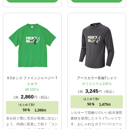
6.5オンス ファインジャージー T
アースカラー長袖Tシャツ
シャツ
ポリエステル100％
綿 100％
3,245
1枚
円（税込）
2,860
1枚
円（税込）
\
まとめて割/
50％
1,475
\
まとめて割/
円
50％
1,300
円
シルキーで肌触りのいい給水速乾
糸を紡ぐ際に毛羽が表側に出ない
素材を使用したドライTシャツで
よう、内側に収束して紡ぐ「コン
す。おしゃれなカラーバリエーシ