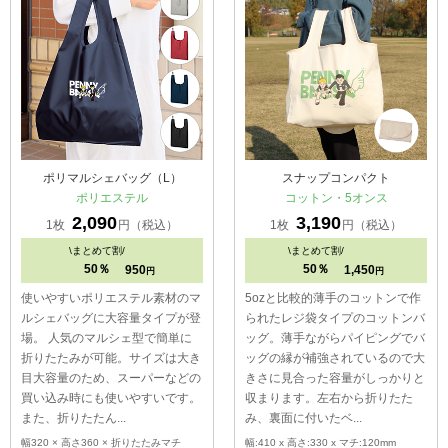
ポリマルシェバッグ（L）
スナップコンパクト
ポリエステル
コットン・5オンス
2,090
3,190
1枚
円（税込）
1枚
円（税込）
\
まとめて割/
\
まとめて割/
50％
50％
950
1,450
円
円
使いやすいポリエステル素材のマ
5ozと比較的薄手のコットンで作
ルシェバッグに大容量タイプが登
られたレジ袋タイプのコットンバ
場。 人気のマルシェ型で簡単に
ッグ。薄手ながらパイピングでバ
折りたたみが可能。サイズは大き
ッグの縁が補強されているので大
目大容量のため、スーパーなどの
きさに見合った容量がしっかりと
買い込み時にも使いやすいです。
収まります。左右から折りたた
また、折りたたん...
み、裏面に付いたベ...
幅320 × 高さ360 × 折りたたみマチ
幅:410 x 高さ:330 x マチ:120mm