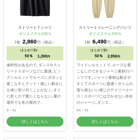
ストリートＴシャツ
ストリートトレーニングパンツ
ポリエステル100％
ポリエステル100％
2,860
6,490
1枚
円（税込）
1枚
円（税込）
\
まとめて割/
\
まとめて割/
50％
50％
1,300
2,950
円
円
速乾性があるので､ダンスやスト
ワイドシルエットで､ルーズな着
リートスポーツなどに最適｡ビッ
こなしのできるジャージ素材のパ
グシルエットでルーズにダボッと
ンツです｡ジャージ素材は動きや
着こなすとグッド！激しい動きに
すくてスポーツに最適！ボトムの
も体に張り付くことがなく､すぐ
落ち感もいい感じのデイリーユー
に乾くので重たくならない｡夏の
ス！スポーツには欠かせない存在
屋外でも冬の屋内で...
のジャージ｡ダンス...
S ~ XL
XS ~ XL
詳しくはこちら
詳しくはこちら