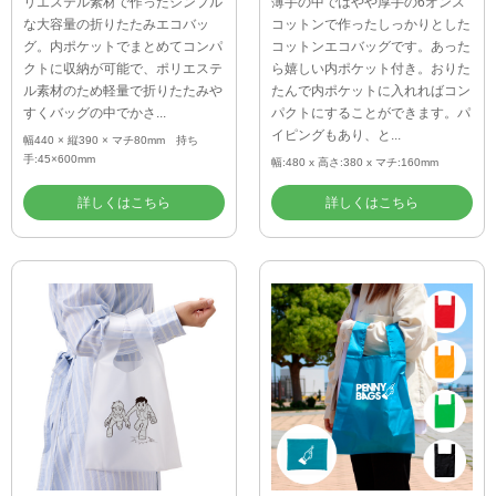
リエステル素材で作ったシンプル
薄手の中ではやや厚手の6オンス
な大容量の折りたたみエコバッ
コットンで作ったしっかりとした
グ。内ポケットでまとめてコンパ
コットンエコバッグです。あった
クトに収納が可能で、ポリエステ
ら嬉しい内ポケット付き。おりた
ル素材のため軽量で折りたたみや
たんで内ポケットに入れればコン
すくバッグの中でかさ...
パクトにすることができます。パ
イピングもあり、と...
幅440 × 縦390 × マチ80mm 持ち
手:45×600mm
幅:480 x 高さ:380 x マチ:160mm
詳しくはこちら
詳しくはこちら