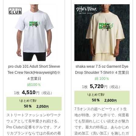
pro club 101 Adult Short Sleeve
shaka wear 7.5 oz Garment Dye
Tee Crew Neck(Heavyweight)※
Drop Shoulder T-Shirt※４営業日
４営業日
綿 100％
綿100％
5,720
1枚
円（税込）
4,510
1枚
円（税込）
\
まとめて割/
50％
2,600
\
まとめて割/
円
50％
2,050
円
7.5オンスの超ヘビーウェイト生
ストリートファッションやワーク
地が特徴。タフな作りで、何度着
ウェアとして長年愛され続ける、
ても型崩れしにくい頑丈さが魅力
Pro Clubの定番モデルです。アメ
です。最大の特長は、あらかじめ
リカブランドならではの長めの着
染め加工（洗い加工）を施したガ