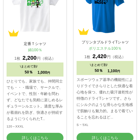
プリンタブルドライTシャツ
定番Ｔシャツ
ポリエステル100％
綿100％
2,420
1枚
円（税込）
2,200
1枚
円（税込）
\
まとめて割/
\
まとめて割/
50％
1,100
円
50％
1,000
円
スポーツウェア基準の機能性によ
ひとりでも、家族でも、仲間同士
りドライでさらりとした快適な着
でも・・・職場で、サークルで、
心地を保つ、優れた吸汗速乾性が
イベントで、性別・年齢を問わ
特徴のドライTシャツです。さら
ず、どなたでも気軽に楽しめるレ
にシルクのような滑らかな生地感
ギュラーシルエット。適度な厚み
で肌触りも魅力的。まるで着てい
が着崩れを防ぎ、快適さが持続す
ることを忘れるほど...
るようにつくられたT...
S ~ 5XL
120～XXXL
詳しくはこちら
詳しくはこちら