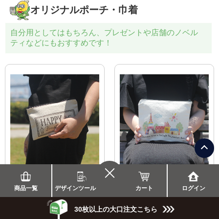
オリジナルポーチ・巾着
自分用としてはもちろん、プレゼントや店舗のノベル
ティなどにもおすすめです！
ぺたんこポーチ（Ｓ）
ぺたんこポーチ（Ｍ）
コットン 12oz
コットン 12oz
カート
商品一覧
デザインツール
ログイン
1,309
1,419
1枚
円（税込）
1枚
円（税込）
30枚以上の大口注文こちら
\
まとめて割/
\
まとめて割/
50％
50％