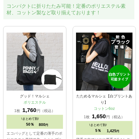
コンパクトに折りたたみ可能！定番のポリエステル素
材、コットン製など取り揃えております！
グッド！マルシェ
たためるマルシェ【白プリントあ
ポリエステル
り】
コットン6oz
1,760
1枚
円（税込）
1,650
1枚
円（税込）
\
まとめて割/
50％
800
\
まとめて割/
円
5％
1,425
円
エコバッグとして定番の薄手のポ