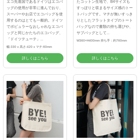
エコ先進国であるドイツはエコバ
たコットン生地で、B4サイズも
ッグの使用が非常に進んでおり、
すっぽりと収まるサイズ感のトー
スーパーやお店でエコバッグを使
トバッグです。マチが無いすっき
用するのはとても一般的。ドイツ
りとしたフラットタイプのトート
でポピュラーなおしゃれなエコバ
バッグなので書類の持ち運びや、
ッグと同じかたちのエコバッグ、
サブバッグとして...
「ドイツテューテ」...
W360×H400mm 持ち手：約760mm
幅:330 x 高さ:420 x マチ:60mm
詳しくはこちら
詳しくはこちら