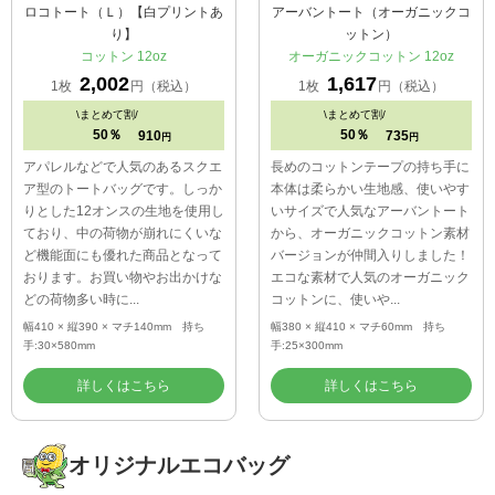
ロコトート（Ｌ）【白プリントあ
アーバントート（オーガニックコ
り】
ットン）
コットン 12oz
オーガニックコットン 12oz
2,002
1,617
1枚
円（税込）
1枚
円（税込）
\
まとめて割/
\
まとめて割/
50％
50％
910
735
円
円
アパレルなどで人気のあるスクエ
長めのコットンテープの持ち手に
ア型のトートバッグです。しっか
本体は柔らかい生地感、使いやす
りとした12オンスの生地を使用し
いサイズで人気なアーバントート
ており、中の荷物が崩れにくいな
から、オーガニックコットン素材
ど機能面にも優れた商品となって
バージョンが仲間入りしました！
おります。お買い物やお出かけな
エコな素材で人気のオーガニック
どの荷物多い時に...
コットンに、使いや...
幅410 × 縦390 × マチ140mm 持ち
幅380 × 縦410 × マチ60mm 持ち
手:30×580mm
手:25×300mm
詳しくはこちら
詳しくはこちら
オリジナルエコバッグ