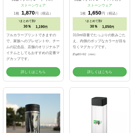
ストーンウェア
ストーンウェア
1,870
1,650
1枚
円（税込）
1枚
円（税込）
\
まとめて割/
\
まとめて割/
30％
30％
1,190
1,050
円
円
フルカラープリントできますの
310ml容量でたっぷりの飲みごた
で、家族へのプレゼントや、チー
え、内側のポップなカラーが目を
ムの記念品、店舗のオリジナルア
引くマグカップです。
イテムとしてもおすすめの定番マ
約φ80×92（mm）
グカップです。
詳しくはこちら
詳しくはこちら