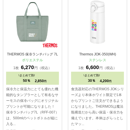
THERMOS 保冷ランチバッグ 7L
Thermos JOK-350(WH)
ポリエステル
ステンレス
6,270
6,600
1枚
円（税込）
1枚
円（税込）
\
まとめて割/
\
まとめて割/
50％
30％
2,850
4,200
円
円
保冷力と保温力にとても優れた機
食洗器対応のTHERMOS JOKシリ
能的なタンブラーとして有名なサ
ーズより本体ホワイト限定で1本
ーモスの保冷バッグにオリジナル
からプリントご注文ができるよう
プリントが可能になりました！
になりました。THERMOSは魔法
保冷ランチバッグ7L（RFF-007）
瓶構造だから高い保温・保冷力を
は、500mlのペットボトルが縦に
備えています。本体はざらっとし
入る...
たマッ...