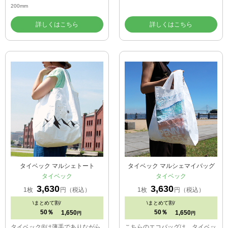
200mm
詳しくはこちら
詳しくはこちら
タイベック マルシェトート
タイベック マルシェマイバッグ
タイベック
タイベック
3,630
3,630
1枚
円（税込）
1枚
円（税込）
\
まとめて割/
\
まとめて割/
50％
50％
1,650
1,650
円
円
タイベック®は薄手でありながら
こちらのエコバッグは、タイベッ