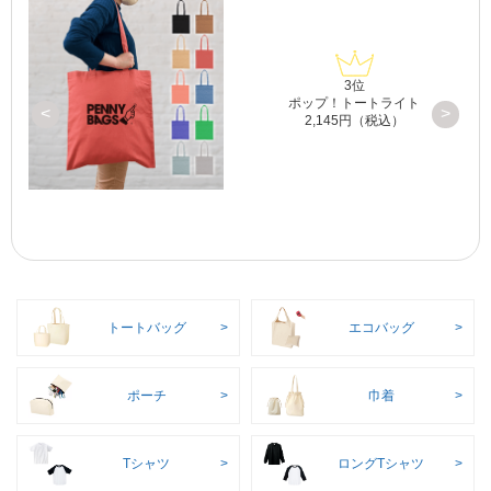
3位
プ
ポップ！トートライト
<
>
2,145円（税込）
トートバッグ
エコバッグ
ポーチ
巾着
Tシャツ
ロングTシャツ