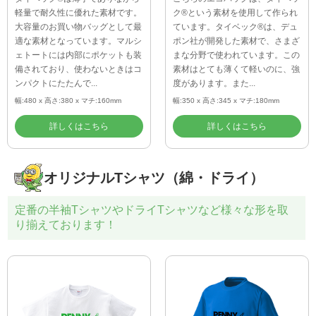
軽量で耐久性に優れた素材です。
ク®という素材を使用して作られ
大容量のお買い物バッグとして最
ています。タイベック®は、デュ
適な素材となっています。マルシ
ポン社が開発した素材で、さまざ
ェトートには内部にポケットも装
まな分野で使われています。この
備されており、使わないときはコ
素材はとても薄くて軽いのに、強
ンパクトにたたんで...
度があります。また...
幅:480 x 高さ:380 x マチ:160mm
幅:350 x 高さ:345 x マチ:180mm
詳しくはこちら
詳しくはこちら
オリジナルTシャツ（綿・ドライ）
定番の半袖TシャツやドライTシャツなど様々な形を取
り揃えております！