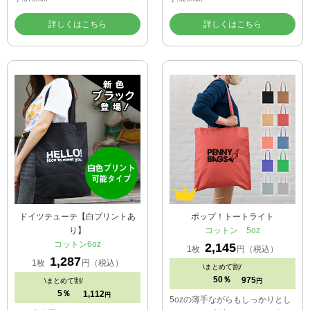
詳しくはこちら
詳しくはこちら
ドイツテューテ【白プリントあ
ポップ！トートライト
り】
コットン 5oz
コットン6oz
2,145
1枚
円（税込）
1,287
1枚
円（税込）
\
まとめて割/
50％
975
\
まとめて割/
円
5％
1,112
円
5ozの薄手ながらもしっかりとし