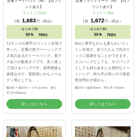
定番トートバッグ（M）【白プリ
定番フラットトート（M）【白プ
ントあり】
リントあり】
コットン 12oz
コットン 8oz
1,683
1,672
1枚
円（税込）
1枚
円（税込）
\
まとめて割/
\
まとめて割/
50％
50％
765
760
円
円
12オンスの厚手のコットン生地で
8ozと厚手ながらも柔らかいコッ
作った、定番の形でベーシックで
トン生地で、折りたたんで内ポケ
人気のあるのトートバッグ。底マ
ットに収納することができます。
チありの船底タイプで、長く使っ
エコバッグとしても、サブバッグ
て頂けるバッグです。使用用途も
としても持ち歩きにも便利なトー
多様なので、普段使いからノベル
トバッグ、持ち手が長いので老若
ティ用としても、...
男女問わず肩から...
幅360 × 縦370 × マチ110mm 持ち
幅370 × 縦400mm 持ち手:740mm
手:25×560mm
詳しくはこちら
詳しくはこちら