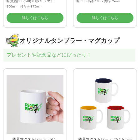
幅(底幅)350(240) × 縦240 × マチ
幅:65 x 高さ:180 x 奥行:75mm
150mm 持ち手:375mm
詳しくはこちら
詳しくはこちら
オリジナルタンブラー・マグカップ
プレゼントや記念品などにぴったり！
陶器マグストレート（Ｍ）
陶器マグストレート バイカラー