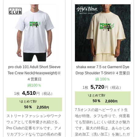
pro club 101 Adult Short Sleeve
shaka wear 7.5 oz Garment Dye
Tee Crew Neck(Heavyweight)※
Drop Shoulder T-Shirt※４営業日
４営業日
綿 100％
綿100％
5,720
1枚
円（税込）
4,510
1枚
円（税込）
\
まとめて割/
50％
2,600
\
まとめて割/
円
50％
2,050
円
7.5オンスの超ヘビーウェイト生
ストリートファッションやワーク
地が特徴。タフな作りで、何度着
ウェアとして長年愛され続ける、
ても型崩れしにくい頑丈さが魅力
Pro Clubの定番モデルです。アメ
です。最大の特長は、あらかじめ
リカブランドならではの長めの着
染め加工（洗い加工）を施したガ