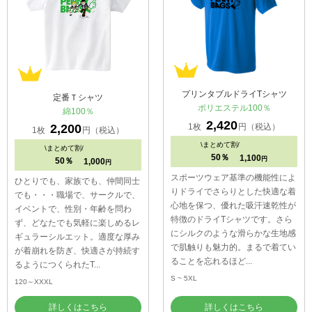
プリンタブルドライTシャツ
定番Ｔシャツ
ポリエステル100％
綿100％
2,420
1枚
円（税込）
2,200
1枚
円（税込）
\
まとめて割/
\
まとめて割/
50％
1,100
円
50％
1,000
円
スポーツウェア基準の機能性によ
ひとりでも、家族でも、仲間同士
りドライでさらりとした快適な着
でも・・・職場で、サークルで、
心地を保つ、優れた吸汗速乾性が
イベントで、性別・年齢を問わ
特徴のドライTシャツです。さら
ず、どなたでも気軽に楽しめるレ
にシルクのような滑らかな生地感
ギュラーシルエット。適度な厚み
で肌触りも魅力的。まるで着てい
が着崩れを防ぎ、快適さが持続す
ることを忘れるほど...
るようにつくられたT...
S ~ 5XL
120～XXXL
詳しくはこちら
詳しくはこちら