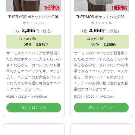
THERMOS ポケットバッグ10L
THERMOS ポケットバッグ23L
ポリエステル
ポリエステル
3,465
4,950
1枚
円（税込）
1枚
円（税込）
\
まとめて割/
\
まとめて割/
50％
50％
1,575
2,250
円
円
サーモスのエコバッグが新登場！
サーモスのエコバッグが新登場！
たためばポケットに入るくらい小
たためばポケットに入るくらい小
さくなるから、カバンにいつも携
さくなるので、カバンにいつも携
帯できるエコバッグです。マチが
帯できるエコバッグです。マチが
広く、コンビニのお弁当をフラッ
広く、大きいトレーも傾きにく
トに入れて持ち運び可能なエコバ
く、日々のお買い物に便利な大容
ッグです。カラーバ...
量のエコバッグです。...
幅260 × 縦210 × マチ195mm
幅290 × 縦220 × マチ320mm
詳しくはこちら
詳しくはこちら