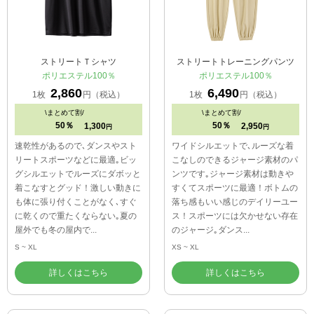
ストリートＴシャツ
ストリートトレーニングパンツ
ポリエステル100％
ポリエステル100％
2,860
6,490
1枚
円（税込）
1枚
円（税込）
\
まとめて割/
\
まとめて割/
50％
50％
1,300
2,950
円
円
速乾性があるので､ダンスやスト
ワイドシルエットで､ルーズな着
リートスポーツなどに最適｡ビッ
こなしのできるジャージ素材のパ
グシルエットでルーズにダボッと
ンツです｡ジャージ素材は動きや
着こなすとグッド！激しい動きに
すくてスポーツに最適！ボトムの
も体に張り付くことがなく､すぐ
落ち感もいい感じのデイリーユー
に乾くので重たくならない｡夏の
ス！スポーツには欠かせない存在
屋外でも冬の屋内で...
のジャージ｡ダンス...
S ~ XL
XS ~ XL
詳しくはこちら
詳しくはこちら