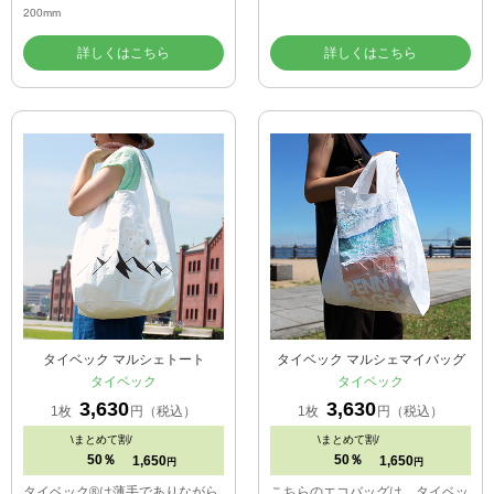
200mm
詳しくはこちら
詳しくはこちら
タイベック マルシェトート
タイベック マルシェマイバッグ
タイベック
タイベック
3,630
3,630
1枚
円（税込）
1枚
円（税込）
\
まとめて割/
\
まとめて割/
50％
50％
1,650
1,650
円
円
タイベック®は薄手でありながら
こちらのエコバッグは、タイベッ