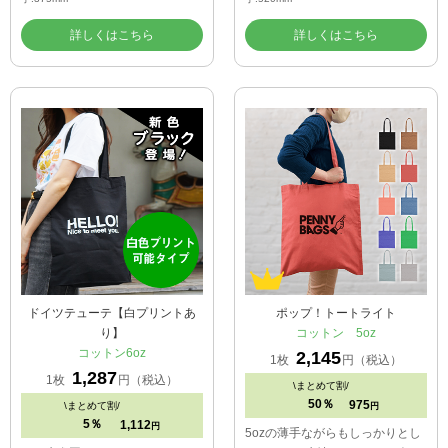
詳しくはこちら
詳しくはこちら
ドイツテューテ【白プリントあ
ポップ！トートライト
り】
コットン 5oz
コットン6oz
2,145
1枚
円（税込）
1,287
1枚
円（税込）
\
まとめて割/
50％
975
\
まとめて割/
円
5％
1,112
円
5ozの薄手ながらもしっかりとし