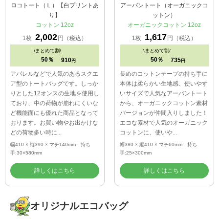
ロコトート（Ｌ）【白プリントあ
アーバントート（オーガニックコ
り】
ットン）
コットン 12oz
オーガニックコットン 12oz
2,002
1,617
1枚
円（税込）
1枚
円（税込）
\
まとめて割/
\
まとめて割/
50％
50％
910
735
円
円
アパレルなどで人気のあるスクエ
長めのコットンテープの持ち手に
ア型のトートバッグです。しっか
本体は柔らかい生地感、使いやす
りとした12オンスの生地を使用し
いサイズで人気なアーバントート
ており、中の荷物が崩れにくいな
から、オーガニックコットン素材
ど機能面にも優れた商品となって
バージョンが仲間入りしました！
おります。お買い物やお出かけな
エコな素材で人気のオーガニック
どの荷物多い時に...
コットンに、使いや...
幅410 × 縦390 × マチ140mm 持ち
幅380 × 縦410 × マチ60mm 持ち
手:30×580mm
手:25×300mm
詳しくはこちら
詳しくはこちら
オリジナルエコバッグ