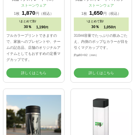
ストーンウェア
ストーンウェア
1,870
1,650
1枚
円（税込）
1枚
円（税込）
\
まとめて割/
\
まとめて割/
30％
30％
1,190
1,050
円
円
フルカラープリントできますの
310ml容量でたっぷりの飲みごた
で、家族へのプレゼントや、チー
え、内側のポップなカラーが目を
ムの記念品、店舗のオリジナルア
引くマグカップです。
イテムとしてもおすすめの定番マ
約φ80×92（mm）
グカップです。
詳しくはこちら
詳しくはこちら