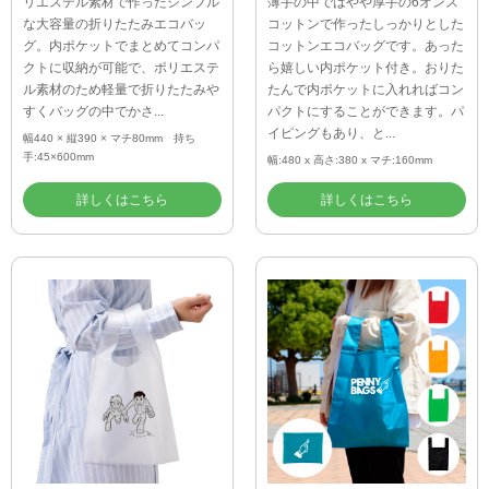
リエステル素材で作ったシンプル
薄手の中ではやや厚手の6オンス
な大容量の折りたたみエコバッ
コットンで作ったしっかりとした
グ。内ポケットでまとめてコンパ
コットンエコバッグです。あった
クトに収納が可能で、ポリエステ
ら嬉しい内ポケット付き。おりた
ル素材のため軽量で折りたたみや
たんで内ポケットに入れればコン
すくバッグの中でかさ...
パクトにすることができます。パ
イピングもあり、と...
幅440 × 縦390 × マチ80mm 持ち
手:45×600mm
幅:480 x 高さ:380 x マチ:160mm
詳しくはこちら
詳しくはこちら