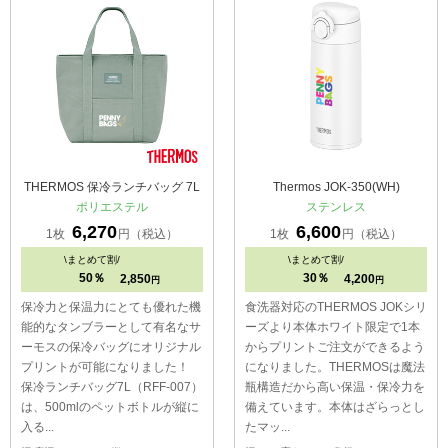
THERMOS 保冷ランチバッグ 7L
Thermos JOK-350(WH)
ポリエステル
ステンレス
6,270
6,600
1枚
円（税込）
1枚
円（税込）
\
まとめて割/
\
まとめて割/
50％
30％
2,850
4,200
円
円
保冷力と保温力にとても優れた機
食洗器対応のTHERMOS JOKシリ
能的なタンブラーとして有名なサ
ーズより本体ホワイト限定で1本
ーモスの保冷バッグにオリジナル
からプリントご注文ができるよう
プリントが可能になりました！
になりました。THERMOSは魔法
保冷ランチバッグ7L（RFF-007）
瓶構造だから高い保温・保冷力を
は、500mlのペットボトルが縦に
備えています。本体はざらっとし
入る...
たマッ...