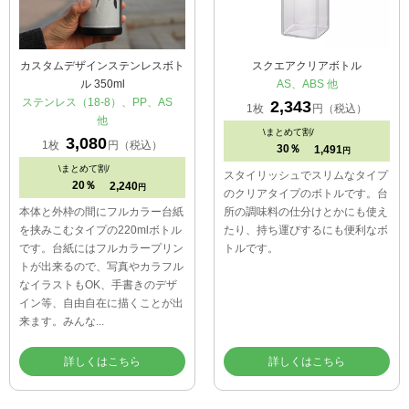
カスタムデザインステンレスボト
スクエアクリアボトル
ル 350ml
AS、ABS 他
ステンレス（18-8）、PP、AS
2,343
1枚
円（税込）
他
\
まとめて割/
3,080
1枚
円（税込）
30％
1,491
円
\
まとめて割/
スタイリッシュでスリムなタイプ
20％
2,240
円
のクリアタイプのボトルです。台
本体と外枠の間にフルカラー台紙
所の調味料の仕分けとかにも使え
を挟みこむタイプの220mlボトル
たり、持ち運びするにも便利なボ
です。台紙にはフルカラープリン
トルです。
トが出来るので、写真やカラフル
なイラストもOK、手書きのデザ
イン等、自由自在に描くことが出
来ます。みんな...
詳しくはこちら
詳しくはこちら