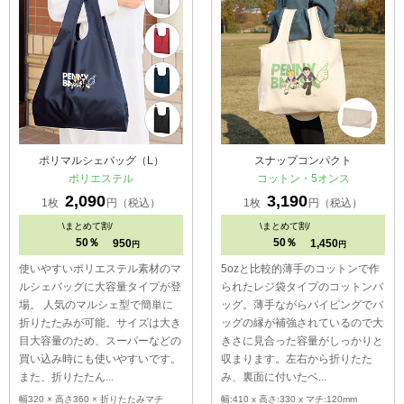
ポリマルシェバッグ（L）
スナップコンパクト
ポリエステル
コットン・5オンス
2,090
3,190
1枚
円（税込）
1枚
円（税込）
\
まとめて割/
\
まとめて割/
50％
50％
950
1,450
円
円
使いやすいポリエステル素材のマ
5ozと比較的薄手のコットンで作
ルシェバッグに大容量タイプが登
られたレジ袋タイプのコットンバ
場。 人気のマルシェ型で簡単に
ッグ。薄手ながらパイピングでバ
折りたたみが可能。サイズは大き
ッグの縁が補強されているので大
目大容量のため、スーパーなどの
きさに見合った容量がしっかりと
買い込み時にも使いやすいです。
収まります。左右から折りたた
また、折りたたん...
み、裏面に付いたベ...
幅320 × 高さ360 × 折りたたみマチ
幅:410 x 高さ:330 x マチ:120mm