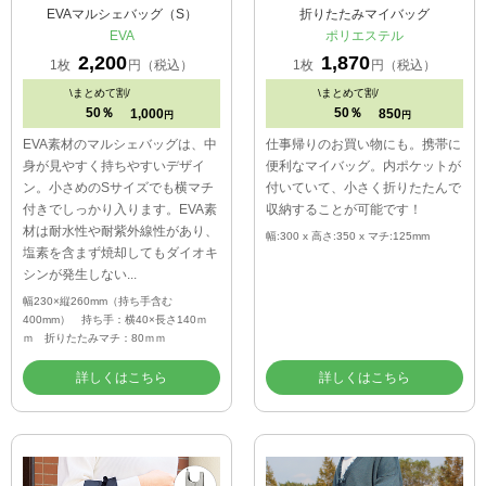
EVAマルシェバッグ（S）
折りたたみマイバッグ
EVA
ポリエステル
2,200
1,870
1枚
円（税込）
1枚
円（税込）
\
まとめて割/
\
まとめて割/
50％
50％
1,000
850
円
円
EVA素材のマルシェバッグは、中
仕事帰りのお買い物にも。携帯に
身が見やすく持ちやすいデザイ
便利なマイバッグ。内ポケットが
ン。小さめのSサイズでも横マチ
付いていて、小さく折りたたんで
付きでしっかり入ります。EVA素
収納することが可能です！
材は耐水性や耐紫外線性があり、
幅:300 x 高さ:350 x マチ:125mm
塩素を含まず焼却してもダイオキ
シンが発生しない...
幅230×縦260mm（持ち手含む
400mm） 持ち手：横40×長さ140ｍ
ｍ 折りたたみマチ：80ｍｍ
詳しくはこちら
詳しくはこちら