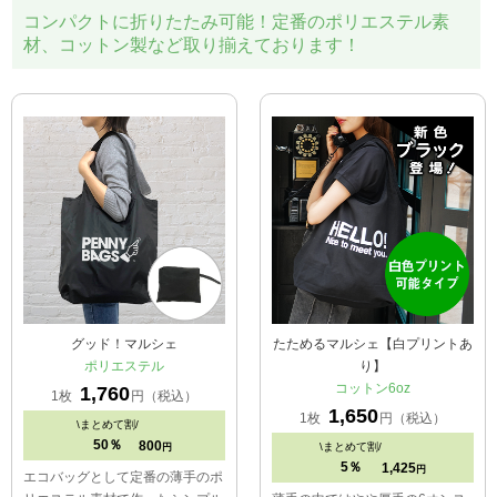
コンパクトに折りたたみ可能！定番のポリエステル素
材、コットン製など取り揃えております！
グッド！マルシェ
たためるマルシェ【白プリントあ
ポリエステル
り】
コットン6oz
1,760
1枚
円（税込）
1,650
1枚
円（税込）
\
まとめて割/
50％
800
\
まとめて割/
円
5％
1,425
円
エコバッグとして定番の薄手のポ