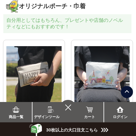
オリジナルポーチ・巾着
自分用としてはもちろん、プレゼントや店舗のノベル
ティなどにもおすすめです！
ぺたんこポーチ（Ｓ）
ぺたんこポーチ（Ｍ）
コットン 12oz
コットン 12oz
カート
商品一覧
デザインツール
ログイン
1,309
1,419
1枚
円（税込）
1枚
円（税込）
30枚以上の大口注文こちら
\
まとめて割/
\
まとめて割/
50％
50％