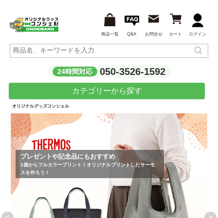
商品一覧
Q&A
お問合せ
カート
ログイン
050-3526-1592
24時間対応
カテゴリーから探す
オリジナルグッズコンシェル
ゼントや記念品にもおすすめ
ダン
からフルカラープリント！オリジナルプリントしたサーモ
吸汗
作ろう！
<
>