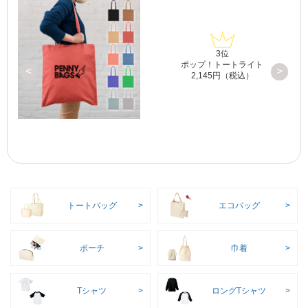
3位
プ
ポップ！トートライト
<
>
2,145円（税込）
トートバッグ
エコバッグ
ポーチ
巾着
Tシャツ
ロングTシャツ