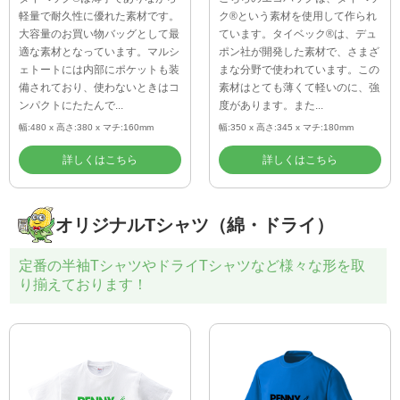
軽量で耐久性に優れた素材です。
ク®という素材を使用して作られ
大容量のお買い物バッグとして最
ています。タイベック®は、デュ
適な素材となっています。マルシ
ポン社が開発した素材で、さまざ
ェトートには内部にポケットも装
まな分野で使われています。この
備されており、使わないときはコ
素材はとても薄くて軽いのに、強
ンパクトにたたんで...
度があります。また...
幅:480 x 高さ:380 x マチ:160mm
幅:350 x 高さ:345 x マチ:180mm
詳しくはこちら
詳しくはこちら
オリジナルTシャツ（綿・ドライ）
定番の半袖TシャツやドライTシャツなど様々な形を取
り揃えております！