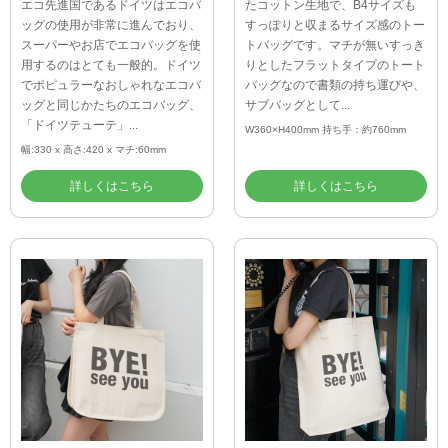
エコ先進国であるドイツはエコバ
たコットン生地で、B4サイズも
ッグの使用が非常に進んでおり、
すっぽりと収まるサイズ感のトー
スーパーやお店でエコバッグを使
トバッグです。マチが無いすっき
用するのはとても一般的。ドイツ
りとしたフラットタイプのトート
でポピュラーなおしゃれなエコバ
バッグなので書類の持ち運びや、
ッグと同じかたちのエコバッグ、
サブバッグとして...
「ドイツテューテ」...
W360×H400mm 持ち手：約760mm
幅:330 x 高さ:420 x マチ:60mm
詳しくはこちら
詳しくはこちら