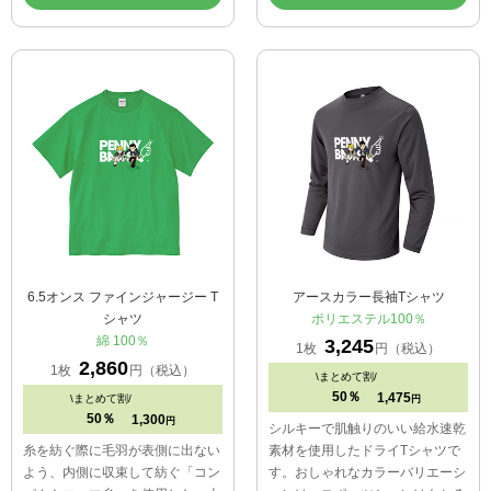
6.5オンス ファインジャージー T
アースカラー長袖Tシャツ
シャツ
ポリエステル100％
綿 100％
3,245
1枚
円（税込）
2,860
1枚
円（税込）
\
まとめて割/
50％
1,475
\
まとめて割/
円
50％
1,300
円
シルキーで肌触りのいい給水速乾
糸を紡ぐ際に毛羽が表側に出ない
素材を使用したドライTシャツで
よう、内側に収束して紡ぐ「コン
す。おしゃれなカラーバリエーシ