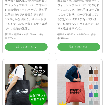
耐水性・耐久性の高い特徴をもつ
耐水性・耐久性の高い特徴をもつ
ウォッシャブルペーパーで作られ
ウォッシャブルペーパーで作られ
た大容量のトートバッグ。持ち手
たミニバッグ。持ち手はロープ紐
は肩掛けのできる長さでマチが
になっており、ロープを通してい
16cmとかなり広く、2Lペットボ
る穴はハトメ加工になっていま
トルもすっぽりと収まるサイズ感
す。500mlペットボトルもすっぽ
です。生地の強度...
りと収まるサイズ...
幅280 × 縦200 × マチ150mm 持ち
幅200 × 縦240 × マチ100mm 持ち
手:375mm
手:520mm
詳しくはこちら
詳しくはこちら