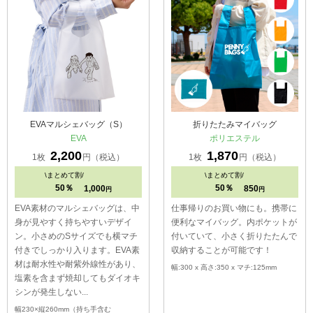
EVAマルシェバッグ（S）
折りたたみマイバッグ
EVA
ポリエステル
2,200
1,870
1枚
円（税込）
1枚
円（税込）
\
まとめて割/
\
まとめて割/
50％
50％
1,000
850
円
円
EVA素材のマルシェバッグは、中
仕事帰りのお買い物にも。携帯に
身が見やすく持ちやすいデザイ
便利なマイバッグ。内ポケットが
ン。小さめのSサイズでも横マチ
付いていて、小さく折りたたんで
付きでしっかり入ります。EVA素
収納することが可能です！
材は耐水性や耐紫外線性があり、
幅:300 x 高さ:350 x マチ:125mm
塩素を含まず焼却してもダイオキ
シンが発生しない...
幅230×縦260mm（持ち手含む