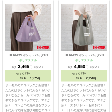
THERMOS ポケットバッグ10L
THERMOS ポケットバッグ23L
ポリエステル
ポリエステル
3,465
4,950
1枚
円（税込）
1枚
円（税込）
\
まとめて割/
\
まとめて割/
50％
50％
1,575
2,250
円
円
サーモスのエコバッグが新登場！
サーモスのエコバッグが新登場！
たためばポケットに入るくらい小
たためばポケットに入るくらい小
さくなるから、カバンにいつも携
さくなるので、カバンにいつも携
帯できるエコバッグです。マチが
帯できるエコバッグです。マチが
広く、コンビニのお弁当をフラッ
広く、大きいトレーも傾きにく
トに入れて持ち運び可能なエコバ
く、日々のお買い物に便利な大容