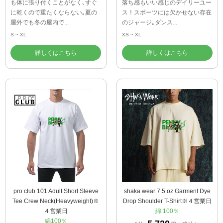
も体に張り付くことがなく､すぐ
落ち感もいい感じのデイリーユー
に乾くので重たくならない｡夏の
ス！スポーツには欠かせない存在
屋外でも冬の屋内で...
のジャージ｡ダンス...
S ~ XL
XS ~ XL
詳しくはこちら
詳しくはこちら
pro club 101 Adult Short Sleeve
shaka wear 7.5 oz Garment Dye
Tee Crew Neck(Heavyweight)※
Drop Shoulder T-Shirt※４営業日
４営業日
綿 100％
綿100％