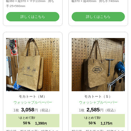
幅360 × 縦370 × マチ110mm 持ち
幅370 × 縦400mm 持ち手:740mm
手:25×560mm
詳しくはこちら
詳しくはこちら
モカトート（Ｍ）
モカトート（Ｓ）
ウォッシャブルペーパー
ウォッシャブルペーパー
3,058
2,585
1枚
円（税込）
1枚
円（税込）
\
まとめて割/
\
まとめて割/
50％
50％
1,390
1,175
円
円