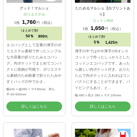
グッド！マルシェ
たためるマルシェ【白プリントあ
ポリエステル
り】
コットン6oz
1,760
1枚
円（税込）
1,650
1枚
円（税込）
\
まとめて割/
50％
800
\
まとめて割/
円
5％
1,425
円
エコバッグとして定番の薄手のポ
リエステル素材で作ったシンプル
薄手の中ではやや厚手の6オンス
な大容量の折りたたみエコバッ
コットンで作ったしっかりとした
グ。内ポケットでまとめてコンパ
コットンエコバッグです。あった
クトに収納が可能で、ポリエステ
ら嬉しい内ポケット付き。おりた
ル素材のため軽量で折りたたみや
たんで内ポケットに入れればコン
すくバッグの中でかさ...
パクトにすることができます。パ
イピングもあり、と...
幅440 × 縦390 × マチ80mm 持ち
手:45×600mm
幅:480 x 高さ:380 x マチ:160mm
詳しくはこちら
詳しくはこちら