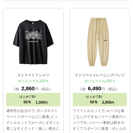
ストリートＴシャツ
ストリートトレーニングパンツ
ポリエステル100％
ポリエステル100％
2,860
6,490
1枚
円（税込）
1枚
円（税込）
\
まとめて割/
\
まとめて割/
50％
50％
1,300
2,950
円
円
速乾性があるので､ダンスやスト
ワイドシルエットで､ルーズな着
リートスポーツなどに最適｡ビッ
こなしのできるジャージ素材のパ
グシルエットでルーズにダボッと
ンツです｡ジャージ素材は動きや
着こなすとグッド！激しい動きに
すくてスポーツに最適！ボトムの