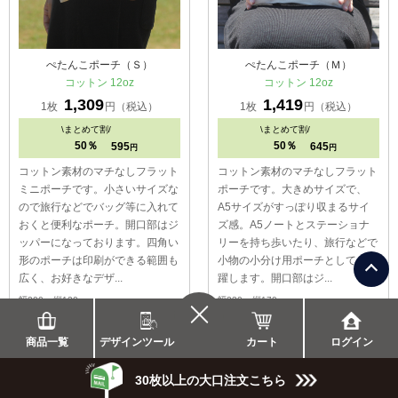
ぺたんこポーチ（Ｓ）
ぺたんこポーチ（Ｍ）
コットン 12oz
コットン 12oz
1,309
1,419
1枚
円（税込）
1枚
円（税込）
\
まとめて割/
\
まとめて割/
50％
50％
595
645
円
円
コットン素材のマチなしフラット
コットン素材のマチなしフラット
ミニポーチです。小さいサイズな
ポーチです。大きめサイズで、
ので旅行などでバッグ等に入れて
A5サイズがすっぽり収まるサイ
おくと便利なポーチ。開口部はジ
ズ感。A5ノートとステーショナ
ッパーになっております。四角い
リーを持ち歩いたり、旅行などで
形のポーチは印刷ができる範囲も
小物の小分け用ポーチとしても活
広く、お好きなデザ...
躍します。開口部はジ...
幅200 x 縦120mm
幅230 x 縦170mm
詳しくはこちら
詳しくはこちら
カート
商品一覧
デザインツール
ログイン
30枚以上の大口注文こちら