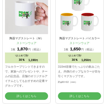
陶器マグストレート（Ｍ）
陶器マグストレート バイカラー
ストーンウェア
ストーンウェア
1,870
1,650
1枚
円（税込）
1枚
円（税込）
\
まとめて割/
\
まとめて割/
30％
30％
1,190
1,050
円
円
フルカラープリントできますの
310ml容量でたっぷりの飲みごた
で、家族へのプレゼントや、チー
え、内側のポップなカラーが目を
ムの記念品、店舗のオリジナルア
引くマグカップです。
イテムとしてもおすすめの定番マ
約φ80×92（mm）
グカップです。
詳しくはこちら
詳しくはこちら