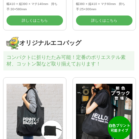
幅410 × 縦390 × マチ140mm 持ち
幅380 × 縦410 × マチ60mm 持ち
手:30×580mm
手:25×300mm
詳しくはこちら
詳しくはこちら
オリジナルエコバッグ
コンパクトに折りたたみ可能！定番のポリエステル素
材、コットン製など取り揃えております！