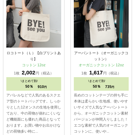
ロコトート（Ｌ）【白プリントあ
アーバントート（オーガニックコ
り】
ットン）
コットン 12oz
オーガニックコットン 12oz
2,002
1,617
1枚
円（税込）
1枚
円（税込）
\
まとめて割/
\
まとめて割/
50％
50％
910
735
円
円
アパレルなどで人気のあるスクエ
長めのコットンテープの持ち手に
ア型のトートバッグです。しっか
本体は柔らかい生地感、使いやす
りとした12オンスの生地を使用し
いサイズで人気なアーバントート
ており、中の荷物が崩れにくいな
から、オーガニックコットン素材
ど機能面にも優れた商品となって
バージョンが仲間入りしました！
おります。お買い物やお出かけな
エコな素材で人気のオーガニック
どの荷物多い時に...
コットンに、使いや...