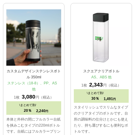
カスタムデザインステンレスボト
スクエアクリアボトル
ル 350ml
AS、ABS 他
ステンレス（18-8）、PP、AS
2,343
1枚
円（税込）
他
\
まとめて割/
3,080
1枚
円（税込）
30％
1,491
円
\
まとめて割/
スタイリッシュでスリムなタイプ
20％
2,240
円
のクリアタイプのボトルです。台
本体と外枠の間にフルカラー台紙
所の調味料の仕分けとかにも使え
を挟みこむタイプの220mlボトル
たり、持ち運びするにも便利なボ
です。台紙にはフルカラープリン
トルです。