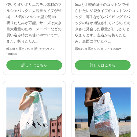
使いやすいポリエステル素材のマ
5ozと比較的薄手のコットンで作
ルシェバッグに大容量タイプが登
られたレジ袋タイプのコットンバ
場。 人気のマルシェ型で簡単に
ッグ。薄手ながらパイピングでバ
折りたたみが可能。サイズは大き
ッグの縁が補強されているので大
目大容量のため、スーパーなどの
きさに見合った容量がしっかりと
買い込み時にも使いやすいです。
収まります。左右から折りたた
また、折りたたん...
み、裏面に付いたベ...
幅320 × 高さ360 × 折りたたみマチ
幅:410 x 高さ:330 x マチ:120mm
200mm
詳しくはこちら
詳しくはこちら