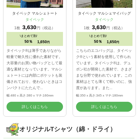
タイベック マルシェトート
タイベック マルシェマイバッグ
タイベック
タイベック
3,630
3,630
1枚
円（税込）
1枚
円（税込）
\
まとめて割/
\
まとめて割/
50％
50％
1,650
1,650
円
円
タイベック®は薄手でありながら
こちらのエコバッグは、タイベッ
軽量で耐久性に優れた素材です。
ク®という素材を使用して作られ
大容量のお買い物バッグとして最
ています。タイベック®は、デュ
適な素材となっています。マルシ
ポン社が開発した素材で、さまざ
ェトートには内部にポケットも装
まな分野で使われています。この
備されており、使わないときはコ
素材はとても薄くて軽いのに、強
ンパクトにたたんで...
度があります。また...
幅:480 x 高さ:380 x マチ:160mm
幅:350 x 高さ:345 x マチ:180mm
詳しくはこちら
詳しくはこちら
オリジナルTシャツ（綿・ドライ）