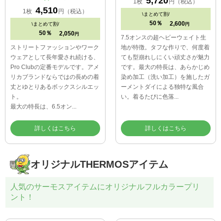
5,720
1枚
円（税込）
4,510
1枚
円（税込）
\
まとめて割/
50％
2,600
\
まとめて割/
円
50％
2,050
円
7.5オンスの超ヘビーウェイト生
ストリートファッションやワーク
地が特徴。タフな作りで、何度着
ウェアとして長年愛され続ける、
ても型崩れしにくい頑丈さが魅力
Pro Clubの定番モデルです。アメ
です。最大の特長は、あらかじめ
リカブランドならではの長めの着
染め加工（洗い加工）を施したガ
丈とゆとりあるボックスシルエッ
ーメントダイによる独特な風合
ト。
い。着るたびに色落...
最大の特長は、6.5オン...
詳しくはこちら
詳しくはこちら
オリジナルTHERMOSアイテム
人気のサーモスアイテムにオリジナルフルカラープリ
ント！