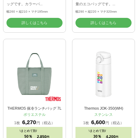
ッグです。カラーバ...
量のエコバッグです。...
幅260 × 縦210 × マチ195mm
幅290 × 縦220 × マチ320mm
詳しくはこちら
詳しくはこちら
THERMOS 保冷ランチバッグ 7L
Thermos JOK-350(WH)
ポリエステル
ステンレス
6,270
6,600
1枚
円（税込）
1枚
円（税込）
\
まとめて割/
\
まとめて割/
50％
30％
2,850
4,200
円
円