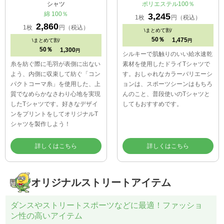
シャツ
ポリエステル100％
綿 100％
3,245
1枚
円（税込）
2,860
1枚
円（税込）
\
まとめて割/
50％
1,475
\
まとめて割/
円
50％
1,300
円
シルキーで肌触りのいい給水速乾
糸を紡ぐ際に毛羽が表側に出ない
素材を使用したドライTシャツで
よう、内側に収束して紡ぐ「コン
す。おしゃれなカラーバリエーシ
パクトコーマ糸」を使用した、上
ョンは、スポーツシーンはもちろ
質でなめらかなさわり心地を実現
んのこと、普段使いのTシャツと
したTシャツです。好きなデザイ
してもおすすめです。
ンをプリントをしてオリジナルT
シャツを製作しよう！
詳しくはこちら
詳しくはこちら
オリジナルストリートアイテム
ダンスやストリートスポーツなどに最適！ファッショ
ン性の高いアイテム