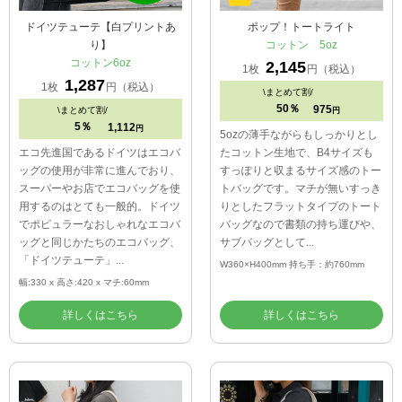
ドイツテューテ【白プリントあ
ポップ！トートライト
り】
コットン 5oz
コットン6oz
2,145
1枚
円（税込）
1,287
1枚
円（税込）
\
まとめて割/
50％
975
\
まとめて割/
円
5％
1,112
円
5ozの薄手ながらもしっかりとし
エコ先進国であるドイツはエコバ
たコットン生地で、B4サイズも
ッグの使用が非常に進んでおり、
すっぽりと収まるサイズ感のトー
スーパーやお店でエコバッグを使
トバッグです。マチが無いすっき
用するのはとても一般的。ドイツ
りとしたフラットタイプのトート
でポピュラーなおしゃれなエコバ
バッグなので書類の持ち運びや、
ッグと同じかたちのエコバッグ、
サブバッグとして...
「ドイツテューテ」...
W360×H400mm 持ち手：約760mm
幅:330 x 高さ:420 x マチ:60mm
詳しくはこちら
詳しくはこちら