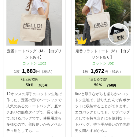
定番トートバッグ（M）【白プリ
定番フラットトート（M）【白プ
ントあり】
リントあり】
コットン 12oz
コットン 8oz
1,683
1,672
1枚
円（税込）
1枚
円（税込）
\
まとめて割/
\
まとめて割/
50％
50％
765
760
円
円
12オンスの厚手のコットン生地で
8ozと厚手ながらも柔らかいコッ
作った、定番の形でベーシックで
トン生地で、折りたたんで内ポケ
人気のあるのトートバッグ。底マ
ットに収納することができます。
チありの船底タイプで、長く使っ
エコバッグとしても、サブバッグ
て頂けるバッグです。使用用途も
としても持ち歩きにも便利なトー
多様なので、普段使いからノベル
トバッグ、持ち手が長いので老若
ティ用としても、...
男女問わず肩から...