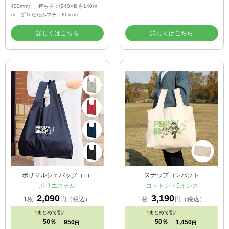
400mm） 持ち手：横40×長さ140ｍ
ｍ 折りたたみマチ：80ｍｍ
詳しくはこちら
詳しくはこちら
ポリマルシェバッグ（L）
スナップコンパクト
ポリエステル
コットン・5オンス
2,090
3,190
1枚
円（税込）
1枚
円（税込）
\
まとめて割/
\
まとめて割/
50％
50％
950
1,450
円
円