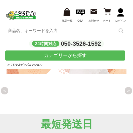
商品一覧
Q&A
お問合せ
カート
ログイン
050-3526-1592
24時間対応
カテゴリーから探す
オリジナルグッズコンシェル
<
>
プレゼントや記念品にもおすすめ
1個からフルカラープリント！オリジナルプリントしたサーモ
スを作ろう！
最短発送日