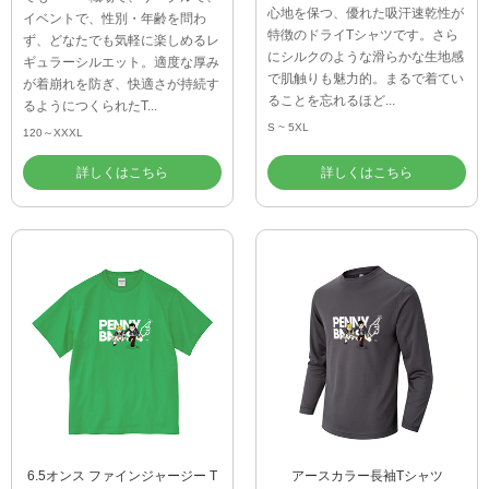
心地を保つ、優れた吸汗速乾性が
イベントで、性別・年齢を問わ
特徴のドライTシャツです。さら
ず、どなたでも気軽に楽しめるレ
にシルクのような滑らかな生地感
ギュラーシルエット。適度な厚み
で肌触りも魅力的。まるで着てい
が着崩れを防ぎ、快適さが持続す
ることを忘れるほど...
るようにつくられたT...
S ~ 5XL
120～XXXL
詳しくはこちら
詳しくはこちら
6.5オンス ファインジャージー T
アースカラー長袖Tシャツ