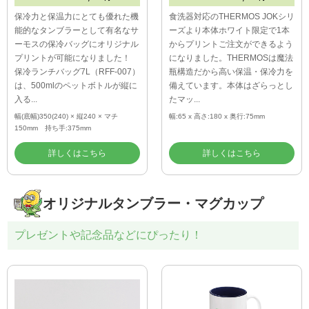
保冷力と保温力にとても優れた機
食洗器対応のTHERMOS JOKシリ
能的なタンブラーとして有名なサ
ーズより本体ホワイト限定で1本
ーモスの保冷バッグにオリジナル
からプリントご注文ができるよう
プリントが可能になりました！
になりました。THERMOSは魔法
保冷ランチバッグ7L（RFF-007）
瓶構造だから高い保温・保冷力を
は、500mlのペットボトルが縦に
備えています。本体はざらっとし
入る...
たマッ...
幅(底幅)350(240) × 縦240 × マチ
幅:65 x 高さ:180 x 奥行:75mm
150mm 持ち手:375mm
詳しくはこちら
詳しくはこちら
オリジナルタンブラー・マグカップ
プレゼントや記念品などにぴったり！