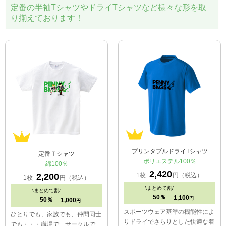
定番の半袖TシャツやドライTシャツなど様々な形を取
り揃えております！
プリンタブルドライTシャツ
定番Ｔシャツ
ポリエステル100％
綿100％
2,420
1枚
円（税込）
2,200
1枚
円（税込）
\
まとめて割/
\
まとめて割/
50％
1,100
円
50％
1,000
円
スポーツウェア基準の機能性によ
ひとりでも、家族でも、仲間同士
りドライでさらりとした快適な着
でも・・・職場で、サークルで、