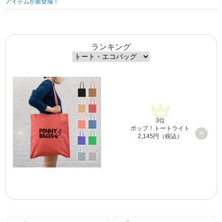
アイテムが新登場！
ランキング
3位
プ
ポップ！トートライト
<
>
2,145円（税込）