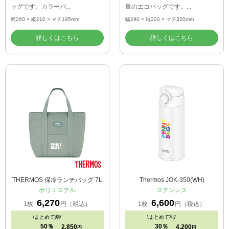
ッグです。カラーバ...
量のエコバッグです。...
幅260 × 縦210 × マチ195mm
幅290 × 縦220 × マチ320mm
詳しくはこちら
詳しくはこちら
THERMOS 保冷ランチバッグ 7L
Thermos JOK-350(WH)
ポリエステル
ステンレス
6,270
6,600
1枚
円（税込）
1枚
円（税込）
\
まとめて割/
\
まとめて割/
50％
30％
2,850
4,200
円
円