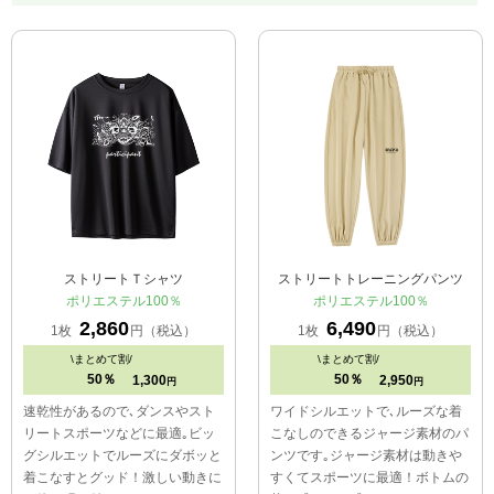
ストリートＴシャツ
ストリートトレーニングパンツ
ポリエステル100％
ポリエステル100％
2,860
6,490
1枚
円（税込）
1枚
円（税込）
\
まとめて割/
\
まとめて割/
50％
50％
1,300
2,950
円
円
速乾性があるので､ダンスやスト
ワイドシルエットで､ルーズな着
リートスポーツなどに最適｡ビッ
こなしのできるジャージ素材のパ
グシルエットでルーズにダボッと
ンツです｡ジャージ素材は動きや
着こなすとグッド！激しい動きに
すくてスポーツに最適！ボトムの