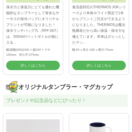
保冷力と保温力にとても優れた機
食洗器対応のTHERMOS JOKシリ
能的なタンブラーとして有名なサ
ーズより本体ホワイト限定で1本
ーモスの保冷バッグにオリジナル
からプリントご注文ができるよう
プリントが可能になりました！
になりました。THERMOSは魔法
保冷ランチバッグ7L（RFF-007）
瓶構造だから高い保温・保冷力を
は、500mlのペットボトルが縦に
備えています。本体はざらっとし
入る...
たマッ...
幅(底幅)350(240) × 縦240 × マチ
幅:65 x 高さ:180 x 奥行:75mm
150mm 持ち手:375mm
詳しくはこちら
詳しくはこちら
オリジナルタンブラー・マグカップ
プレゼントや記念品などにぴったり！