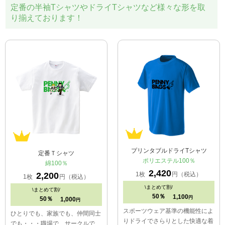
定番の半袖TシャツやドライTシャツなど様々な形を取
り揃えております！
プリンタブルドライTシャツ
定番Ｔシャツ
ポリエステル100％
綿100％
2,420
1枚
円（税込）
2,200
1枚
円（税込）
\
まとめて割/
\
まとめて割/
50％
1,100
円
50％
1,000
円
スポーツウェア基準の機能性によ
ひとりでも、家族でも、仲間同士
りドライでさらりとした快適な着
でも・・・職場で、サークルで、