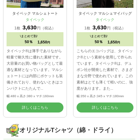
タイベック マルシェトート
タイベック マルシェマイバッグ
タイベック
タイベック
3,630
3,630
1枚
円（税込）
1枚
円（税込）
\
まとめて割/
\
まとめて割/
50％
50％
1,650
1,650
円
円
タイベック®は薄手でありながら
こちらのエコバッグは、タイベッ
軽量で耐久性に優れた素材です。
ク®という素材を使用して作られ
大容量のお買い物バッグとして最
ています。タイベック®は、デュ
適な素材となっています。マルシ
ポン社が開発した素材で、さまざ
ェトートには内部にポケットも装
まな分野で使われています。この
備されており、使わないときはコ
素材はとても薄くて軽いのに、強
ンパクトにたたんで...
度があります。また...
幅:480 x 高さ:380 x マチ:160mm
幅:350 x 高さ:345 x マチ:180mm
詳しくはこちら
詳しくはこちら
オリジナルTシャツ（綿・ドライ）