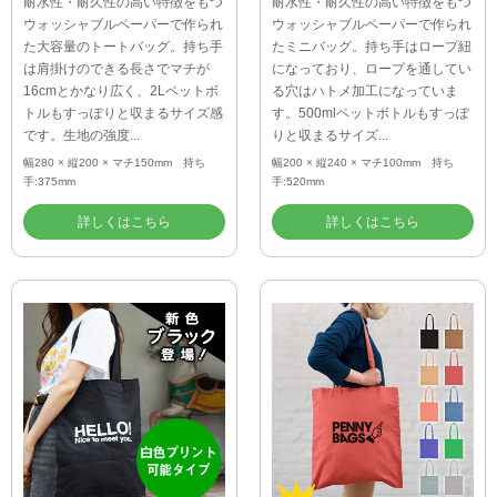
耐水性・耐久性の高い特徴をもつ
耐水性・耐久性の高い特徴をもつ
ウォッシャブルペーパーで作られ
ウォッシャブルペーパーで作られ
た大容量のトートバッグ。持ち手
たミニバッグ。持ち手はロープ紐
は肩掛けのできる長さでマチが
になっており、ロープを通してい
16cmとかなり広く、2Lペットボ
る穴はハトメ加工になっていま
トルもすっぽりと収まるサイズ感
す。500mlペットボトルもすっぽ
です。生地の強度...
りと収まるサイズ...
幅280 × 縦200 × マチ150mm 持ち
幅200 × 縦240 × マチ100mm 持ち
手:375mm
手:520mm
詳しくはこちら
詳しくはこちら