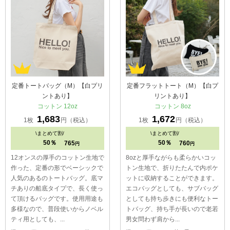
定番トートバッグ（M）【白プリ
定番フラットトート（M）【白プ
ントあり】
リントあり】
コットン 12oz
コットン 8oz
1,683
1,672
1枚
円（税込）
1枚
円（税込）
\
まとめて割/
\
まとめて割/
50％
50％
765
760
円
円
12オンスの厚手のコットン生地で
8ozと厚手ながらも柔らかいコッ
作った、定番の形でベーシックで
トン生地で、折りたたんで内ポケ
人気のあるのトートバッグ。底マ
ットに収納することができます。
チありの船底タイプで、長く使っ
エコバッグとしても、サブバッグ
て頂けるバッグです。使用用途も
としても持ち歩きにも便利なトー
多様なので、普段使いからノベル
トバッグ、持ち手が長いので老若
ティ用としても、...
男女問わず肩から...