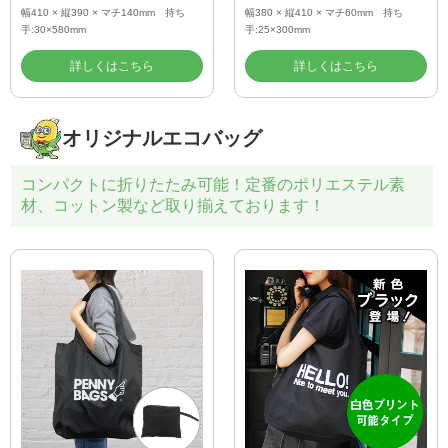
幅410 × 縦390 × マチ140mm 持ち
幅380 × 縦410 × マチ60mm 持ち
手:30×580mm
手:25×300mm
詳しくはこちら
詳しくはこちら
オリジナルエコバッグ
コンパクトに折りたたみ可能！定番のポリエステル素
材、コットン製など取り揃えております！