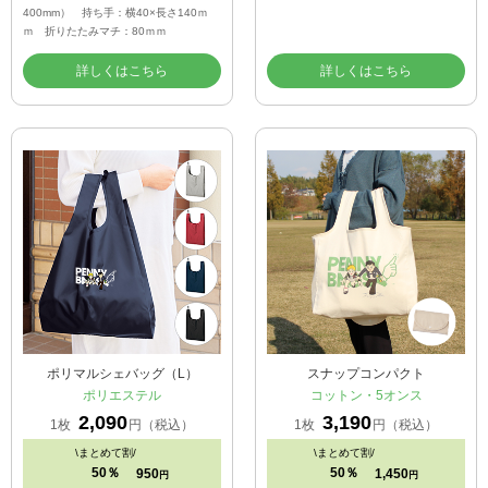
400mm） 持ち手：横40×長さ140ｍ
ｍ 折りたたみマチ：80ｍｍ
詳しくはこちら
詳しくはこちら
ポリマルシェバッグ（L）
スナップコンパクト
ポリエステル
コットン・5オンス
2,090
3,190
1枚
円（税込）
1枚
円（税込）
\
まとめて割/
\
まとめて割/
50％
50％
950
1,450
円
円