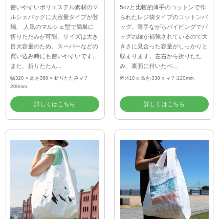
使いやすいポリエステル素材のマ
5ozと比較的薄手のコットンで作
ルシェバッグに大容量タイプが登
られたレジ袋タイプのコットンバ
場。 人気のマルシェ型で簡単に
ッグ。薄手ながらパイピングでバ
折りたたみが可能。サイズは大き
ッグの縁が補強されているので大
目大容量のため、スーパーなどの
きさに見合った容量がしっかりと
買い込み時にも使いやすいです。
収まります。左右から折りたた
また、折りたたん...
み、裏面に付いたベ...
幅320 × 高さ360 × 折りたたみマチ
幅:410 x 高さ:330 x マチ:120mm
200mm
詳しくはこちら
詳しくはこちら