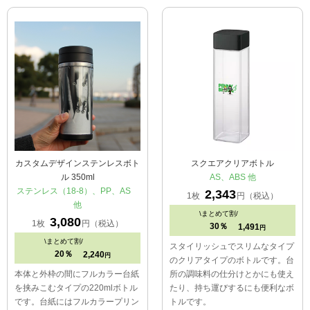
カスタムデザインステンレスボト
スクエアクリアボトル
ル 350ml
AS、ABS 他
ステンレス（18-8）、PP、AS
2,343
1枚
円（税込）
他
\
まとめて割/
3,080
1枚
円（税込）
30％
1,491
円
\
まとめて割/
スタイリッシュでスリムなタイプ
20％
2,240
円
のクリアタイプのボトルです。台
本体と外枠の間にフルカラー台紙
所の調味料の仕分けとかにも使え
を挟みこむタイプの220mlボトル
たり、持ち運びするにも便利なボ
です。台紙にはフルカラープリン
トルです。