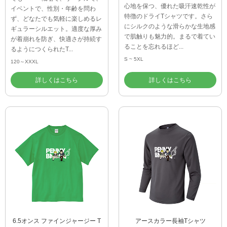
心地を保つ、優れた吸汗速乾性が
イベントで、性別・年齢を問わ
特徴のドライTシャツです。さら
ず、どなたでも気軽に楽しめるレ
にシルクのような滑らかな生地感
ギュラーシルエット。適度な厚み
で肌触りも魅力的。まるで着てい
が着崩れを防ぎ、快適さが持続す
ることを忘れるほど...
るようにつくられたT...
S ~ 5XL
120～XXXL
詳しくはこちら
詳しくはこちら
6.5オンス ファインジャージー T
アースカラー長袖Tシャツ