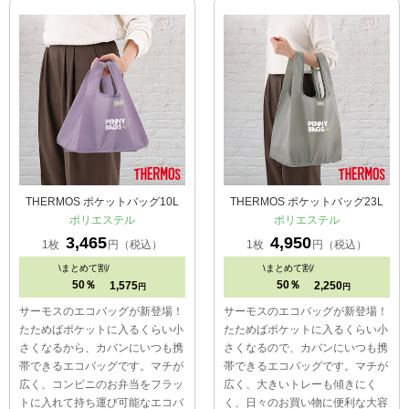
THERMOS ポケットバッグ10L
THERMOS ポケットバッグ23L
ポリエステル
ポリエステル
3,465
4,950
1枚
円（税込）
1枚
円（税込）
\
まとめて割/
\
まとめて割/
50％
50％
1,575
2,250
円
円
サーモスのエコバッグが新登場！
サーモスのエコバッグが新登場！
たためばポケットに入るくらい小
たためばポケットに入るくらい小
さくなるから、カバンにいつも携
さくなるので、カバンにいつも携
帯できるエコバッグです。マチが
帯できるエコバッグです。マチが
広く、コンビニのお弁当をフラッ
広く、大きいトレーも傾きにく
トに入れて持ち運び可能なエコバ
く、日々のお買い物に便利な大容