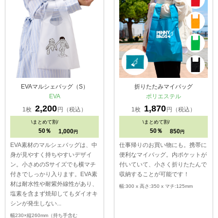
EVAマルシェバッグ（S）
折りたたみマイバッグ
EVA
ポリエステル
2,200
1,870
1枚
円（税込）
1枚
円（税込）
\
まとめて割/
\
まとめて割/
50％
50％
1,000
850
円
円
EVA素材のマルシェバッグは、中
仕事帰りのお買い物にも。携帯に
身が見やすく持ちやすいデザイ
便利なマイバッグ。内ポケットが
ン。小さめのSサイズでも横マチ
付いていて、小さく折りたたんで
付きでしっかり入ります。EVA素
収納することが可能です！
材は耐水性や耐紫外線性があり、
幅:300 x 高さ:350 x マチ:125mm
塩素を含まず焼却してもダイオキ
シンが発生しない...
幅230×縦260mm（持ち手含む