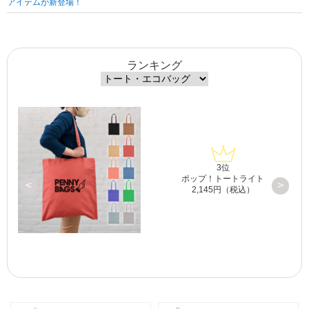
アイテムが新登場！
ランキング
3位
プ
ポップ！トートライト
<
>
2,145円（税込）