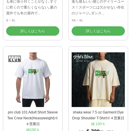
も体に張り付くことがなく､すぐ
落ち感もいい感じのデイリーユー
に乾くので重たくならない｡夏の
ス！スポーツには欠かせない存在
屋外でも冬の屋内で...
のジャージ｡ダンス...
S ~ XL
XS ~ XL
詳しくはこちら
詳しくはこちら
pro club 101 Adult Short Sleeve
shaka wear 7.5 oz Garment Dye
Tee Crew Neck(Heavyweight)※
Drop Shoulder T-Shirt※４営業日
４営業日
綿 100％
綿100％