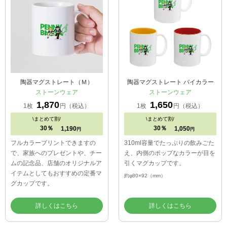
陶器マグストレート（Ｍ）
陶器マグストレート バイカラー
ストーンウェア
ストーンウェア
1,870
1,650
1枚
円（税込）
1枚
円（税込）
\
まとめて割/
\
まとめて割/
30％
30％
1,190
1,050
円
円
フルカラープリントできますの
310ml容量でたっぷりの飲みごた
で、家族へのプレゼントや、チー
え、内側のポップなカラーが目を
ムの記念品、店舗のオリジナルア
引くマグカップです。
イテムとしてもおすすめの定番マ
約φ80×92（mm）
グカップです。
詳しくはこちら
詳しくはこちら