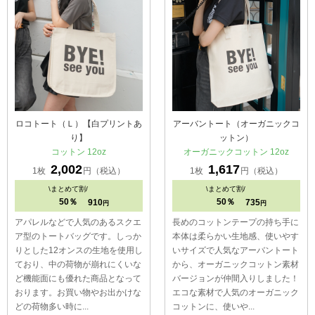
ロコトート（Ｌ）【白プリントあ
アーバントート（オーガニックコ
り】
ットン）
コットン 12oz
オーガニックコットン 12oz
2,002
1,617
1枚
円（税込）
1枚
円（税込）
\
まとめて割/
\
まとめて割/
50％
50％
910
735
円
円
アパレルなどで人気のあるスクエ
長めのコットンテープの持ち手に
ア型のトートバッグです。しっか
本体は柔らかい生地感、使いやす
りとした12オンスの生地を使用し
いサイズで人気なアーバントート
ており、中の荷物が崩れにくいな
から、オーガニックコットン素材
ど機能面にも優れた商品となって
バージョンが仲間入りしました！
おります。お買い物やお出かけな
エコな素材で人気のオーガニック
どの荷物多い時に...
コットンに、使いや...