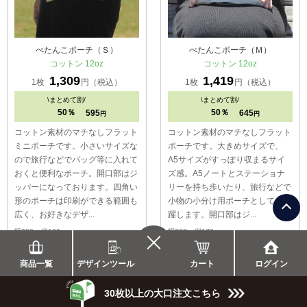
ぺたんこポーチ（Ｓ）
ぺたんこポーチ（Ｍ）
コットン 12oz
コットン 12oz
1,309
1,419
1枚
円（税込）
1枚
円（税込）
\
まとめて割/
\
まとめて割/
50％
50％
595
645
円
円
コットン素材のマチなしフラット
コットン素材のマチなしフラット
ミニポーチです。小さいサイズな
ポーチです。大きめサイズで、
ので旅行などでバッグ等に入れて
A5サイズがすっぽり収まるサイ
おくと便利なポーチ。開口部はジ
ズ感。A5ノートとステーショナ
ッパーになっております。四角い
リーを持ち歩いたり、旅行などで
形のポーチは印刷ができる範囲も
小物の小分け用ポーチとしても活
広く、お好きなデザ...
躍します。開口部はジ...
幅200 x 縦120mm
幅230 x 縦170mm
詳しくはこちら
詳しくはこちら
カート
商品一覧
デザインツール
ログイン
30枚以上の大口注文こちら