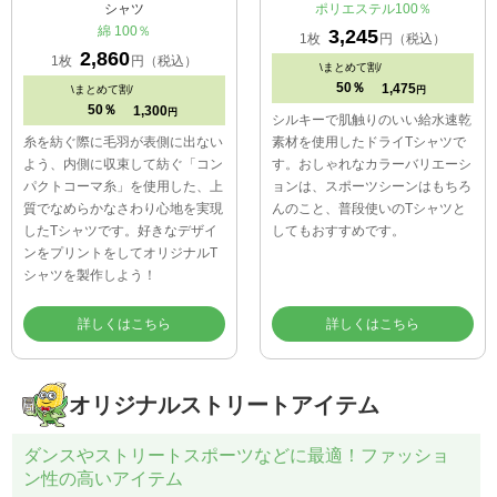
シャツ
ポリエステル100％
綿 100％
3,245
1枚
円（税込）
2,860
1枚
円（税込）
\
まとめて割/
50％
1,475
\
まとめて割/
円
50％
1,300
円
シルキーで肌触りのいい給水速乾
糸を紡ぐ際に毛羽が表側に出ない
素材を使用したドライTシャツで
よう、内側に収束して紡ぐ「コン
す。おしゃれなカラーバリエーシ
パクトコーマ糸」を使用した、上
ョンは、スポーツシーンはもちろ
質でなめらかなさわり心地を実現
んのこと、普段使いのTシャツと
したTシャツです。好きなデザイ
してもおすすめです。
ンをプリントをしてオリジナルT
シャツを製作しよう！
詳しくはこちら
詳しくはこちら
オリジナルストリートアイテム
ダンスやストリートスポーツなどに最適！ファッショ
ン性の高いアイテム