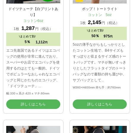
ドイツテューテ【白プリントあ
ポップ！トートライト
り】
コットン 5oz
コットン6oz
2,145
1枚
円（税込）
1,287
1枚
円（税込）
\
まとめて割/
50％
975
\
まとめて割/
円
5％
1,112
円
5ozの薄手ながらもしっかりとし
エコ先進国であるドイツはエコバ
たコットン生地で、B4サイズも
ッグの使用が非常に進んでおり、
すっぽりと収まるサイズ感のトー
スーパーやお店でエコバッグを使
トバッグです。マチが無いすっき
用するのはとても一般的。ドイツ
りとしたフラットタイプのトート
でポピュラーなおしゃれなエコバ
バッグなので書類の持ち運びや、
ッグと同じかたちのエコバッグ、
サブバッグとして...
「ドイツテューテ」...
W360×H400mm 持ち手：約760mm
幅:330 x 高さ:420 x マチ:60mm
詳しくはこちら
詳しくはこちら