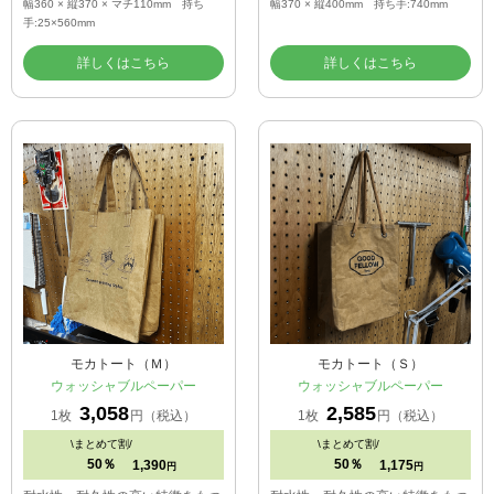
幅360 × 縦370 × マチ110mm 持ち
幅370 × 縦400mm 持ち手:740mm
手:25×560mm
詳しくはこちら
詳しくはこちら
モカトート（Ｍ）
モカトート（Ｓ）
ウォッシャブルペーパー
ウォッシャブルペーパー
3,058
2,585
1枚
円（税込）
1枚
円（税込）
\
まとめて割/
\
まとめて割/
50％
50％
1,390
1,175
円
円