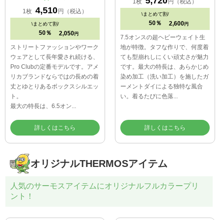
5,720
1枚
円（税込）
4,510
1枚
円（税込）
\
まとめて割/
50％
2,600
\
まとめて割/
円
50％
2,050
円
7.5オンスの超ヘビーウェイト生
ストリートファッションやワーク
地が特徴。タフな作りで、何度着
ウェアとして長年愛され続ける、
ても型崩れしにくい頑丈さが魅力
Pro Clubの定番モデルです。アメ
です。最大の特長は、あらかじめ
リカブランドならではの長めの着
染め加工（洗い加工）を施したガ
丈とゆとりあるボックスシルエッ
ーメントダイによる独特な風合
ト。
い。着るたびに色落...
最大の特長は、6.5オン...
詳しくはこちら
詳しくはこちら
オリジナルTHERMOSアイテム
人気のサーモスアイテムにオリジナルフルカラープリ
ント！