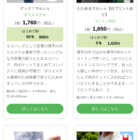
グッド！マルシェ
たためるマルシェ【白プリントあ
ポリエステル
り】
コットン6oz
1,760
1枚
円（税込）
1,650
1枚
円（税込）
\
まとめて割/
50％
800
\
まとめて割/
円
5％
1,425
円
エコバッグとして定番の薄手のポ
リエステル素材で作ったシンプル
薄手の中ではやや厚手の6オンス
な大容量の折りたたみエコバッ
コットンで作ったしっかりとした
グ。内ポケットでまとめてコンパ
コットンエコバッグです。あった
クトに収納が可能で、ポリエステ
ら嬉しい内ポケット付き。おりた
ル素材のため軽量で折りたたみや
たんで内ポケットに入れればコン
すくバッグの中でかさ...
パクトにすることができます。パ
イピングもあり、と...
幅440 × 縦390 × マチ80mm 持ち
手:45×600mm
幅:480 x 高さ:380 x マチ:160mm
詳しくはこちら
詳しくはこちら