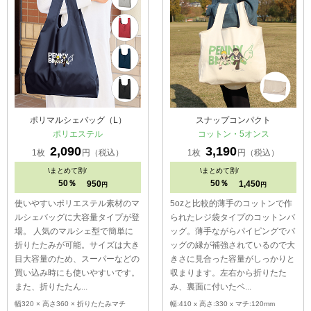
ポリマルシェバッグ（L）
スナップコンパクト
ポリエステル
コットン・5オンス
2,090
3,190
1枚
円（税込）
1枚
円（税込）
\
まとめて割/
\
まとめて割/
50％
50％
950
1,450
円
円
使いやすいポリエステル素材のマ
5ozと比較的薄手のコットンで作
ルシェバッグに大容量タイプが登
られたレジ袋タイプのコットンバ
場。 人気のマルシェ型で簡単に
ッグ。薄手ながらパイピングでバ
折りたたみが可能。サイズは大き
ッグの縁が補強されているので大
目大容量のため、スーパーなどの
きさに見合った容量がしっかりと
買い込み時にも使いやすいです。
収まります。左右から折りたた
また、折りたたん...
み、裏面に付いたベ...
幅320 × 高さ360 × 折りたたみマチ
幅:410 x 高さ:330 x マチ:120mm