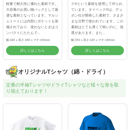
軽量で耐久性に優れた素材です。
ク®という素材を使用して作られ
大容量のお買い物バッグとして最
ています。タイベック®は、デュ
適な素材となっています。マルシ
ポン社が開発した素材で、さまざ
ェトートには内部にポケットも装
まな分野で使われています。この
備されており、使わないときはコ
素材はとても薄くて軽いのに、強
ンパクトにたたんで...
度があります。また...
幅:480 x 高さ:380 x マチ:160mm
幅:350 x 高さ:345 x マチ:180mm
詳しくはこちら
詳しくはこちら
オリジナルTシャツ（綿・ドライ）
定番の半袖TシャツやドライTシャツなど様々な形を取
り揃えております！