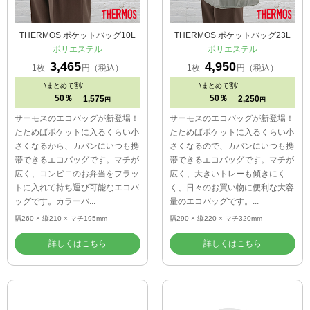
THERMOS ポケットバッグ10L
THERMOS ポケットバッグ23L
ポリエステル
ポリエステル
3,465
4,950
1枚
円（税込）
1枚
円（税込）
\
まとめて割/
\
まとめて割/
50％
50％
1,575
2,250
円
円
サーモスのエコバッグが新登場！
サーモスのエコバッグが新登場！
たためばポケットに入るくらい小
たためばポケットに入るくらい小
さくなるから、カバンにいつも携
さくなるので、カバンにいつも携
帯できるエコバッグです。マチが
帯できるエコバッグです。マチが
広く、コンビニのお弁当をフラッ
広く、大きいトレーも傾きにく
トに入れて持ち運び可能なエコバ
く、日々のお買い物に便利な大容
ッグです。カラーバ...
量のエコバッグです。...
幅260 × 縦210 × マチ195mm
幅290 × 縦220 × マチ320mm
詳しくはこちら
詳しくはこちら