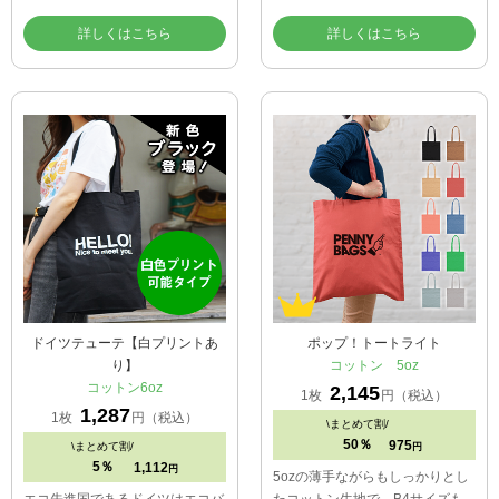
詳しくはこちら
詳しくはこちら
ドイツテューテ【白プリントあ
ポップ！トートライト
り】
コットン 5oz
コットン6oz
2,145
1枚
円（税込）
1,287
1枚
円（税込）
\
まとめて割/
50％
975
\
まとめて割/
円
5％
1,112
円
5ozの薄手ながらもしっかりとし