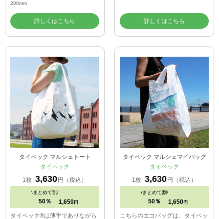
200mm
詳しくはこちら
詳しくはこちら
タイベック マルシェトート
タイベック マルシェマイバッグ
タイベック
タイベック
3,630
3,630
1枚
円（税込）
1枚
円（税込）
\
まとめて割/
\
まとめて割/
50％
50％
1,650
1,650
円
円
タイベック®は薄手でありながら
こちらのエコバッグは、タイベッ