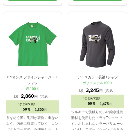
6.5オンス ファインジャージー T
アースカラー長袖Tシャツ
シャツ
ポリエステル100％
綿 100％
3,245
1枚
円（税込）
2,860
1枚
円（税込）
\
まとめて割/
50％
1,475
\
まとめて割/
円
50％
1,300
円
シルキーで肌触りのいい給水速乾
糸を紡ぐ際に毛羽が表側に出ない
素材を使用したドライTシャツで
よう、内側に収束して紡ぐ「コン
す。おしゃれなカラーバリエーシ