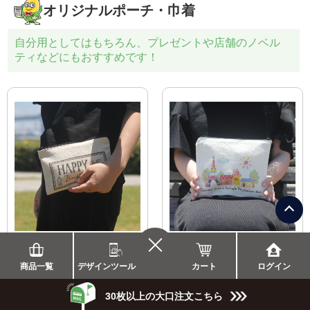
オリジナルポーチ・巾着
自分用としてはもちろん、プレゼントや店舗のノベル
ティなどにもおすすめです！
ぺたんこポーチ（Ｓ）
ぺたんこポーチ（Ｍ）
コットン 12oz
コットン 12oz
カート
商品一覧
デザインツール
ログイン
1,309
1,419
1枚
円（税込）
1枚
円（税込）
30枚以上の大口注文こちら
\
まとめて割/
\
まとめて割/
50％
50％