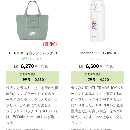
THERMOS 保冷ランチバッグ 7L
Thermos JOK-350(WH)
ポリエステル
ステンレス
6,270
6,600
1枚
円（税込）
1枚
円（税込）
\
まとめて割/
\
まとめて割/
50％
30％
2,850
4,200
円
円
保冷力と保温力にとても優れた機
食洗器対応のTHERMOS JOKシリ
能的なタンブラーとして有名なサ
ーズより本体ホワイト限定で1本
ーモスの保冷バッグにオリジナル
からプリントご注文ができるよう
プリントが可能になりました！
になりました。THERMOSは魔法
保冷ランチバッグ7L（RFF-007）
瓶構造だから高い保温・保冷力を
は、500mlのペットボトルが縦に
備えています。本体はざらっとし
入る...
たマッ...