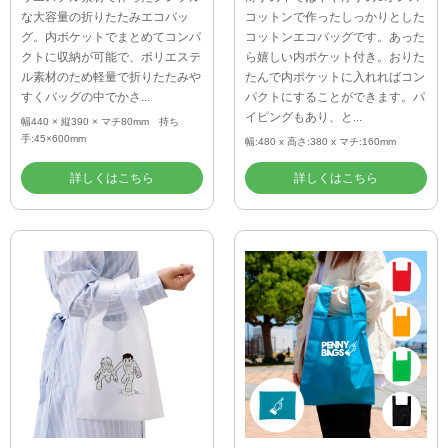
リエステル素材で作ったシンプル
薄手の中ではやや厚手の6オンス
な大容量の折りたたみエコバッ
コットンで作ったしっかりとした
グ。内ポケットでまとめてコンパ
コットンエコバッグです。あった
クトに収納が可能で、ポリエステ
ら嬉しい内ポケット付き。おりた
ル素材のため軽量で折りたたみや
たんで内ポケットに入れればコン
すくバッグの中でかさ...
パクトにすることができます。パ
イピングもあり、と...
幅440 × 縦390 × マチ80mm 持ち
手:45×600mm
幅:480 x 高さ:380 x マチ:160mm
詳しくはこちら
詳しくはこちら