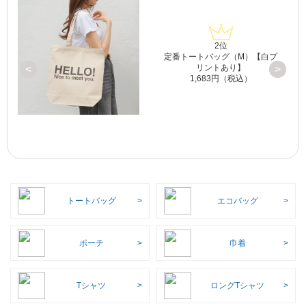
3位
プ
ポップ！トートライト
<
>
2,145円（税込）
トートバッグ
エコバッグ
ポーチ
巾着
Tシャツ
ロングTシャツ