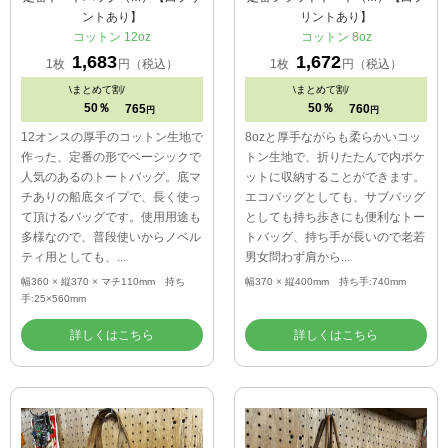
定番トートバッグ（M）【白プリ
定番フラットトート（M）【白プ
ントあり】
リントあり】
コットン 12oz
コットン 8oz
1,683
1,672
1枚
円（税込）
1枚
円（税込）
\
まとめて割/
\
まとめて割/
50％
50％
765
760
円
円
12オンスの厚手のコットン生地で
8ozと厚手ながらも柔らかいコッ
作った、定番の形でベーシックで
トン生地で、折りたたんで内ポケ
人気のあるのトートバッグ。底マ
ットに収納することができます。
チありの船底タイプで、長く使っ
エコバッグとしても、サブバッグ
て頂けるバッグです。使用用途も
としても持ち歩きにも便利なトー
多様なので、普段使いからノベル
トバッグ、持ち手が長いので老若
ティ用としても、...
男女問わず肩から...
幅360 × 縦370 × マチ110mm 持ち
幅370 × 縦400mm 持ち手:740mm
手:25×560mm
詳しくはこちら
詳しくはこちら