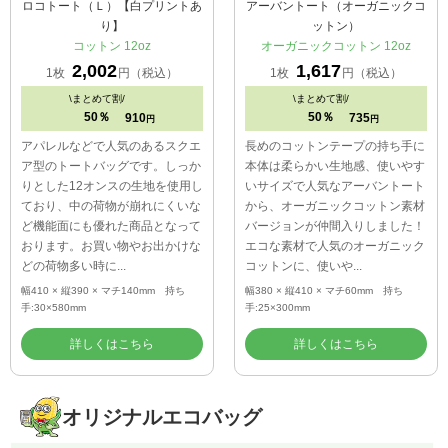
ロコトート（Ｌ）【白プリントあ
アーバントート（オーガニックコ
り】
ットン）
コットン 12oz
オーガニックコットン 12oz
2,002
1,617
1枚
円（税込）
1枚
円（税込）
\
まとめて割/
\
まとめて割/
50％
50％
910
735
円
円
アパレルなどで人気のあるスクエ
長めのコットンテープの持ち手に
ア型のトートバッグです。しっか
本体は柔らかい生地感、使いやす
りとした12オンスの生地を使用し
いサイズで人気なアーバントート
ており、中の荷物が崩れにくいな
から、オーガニックコットン素材
ど機能面にも優れた商品となって
バージョンが仲間入りしました！
おります。お買い物やお出かけな
エコな素材で人気のオーガニック
どの荷物多い時に...
コットンに、使いや...
幅410 × 縦390 × マチ140mm 持ち
幅380 × 縦410 × マチ60mm 持ち
手:30×580mm
手:25×300mm
詳しくはこちら
詳しくはこちら
オリジナルエコバッグ