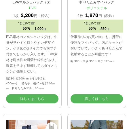
EVAマルシェバッグ（S）
折りたたみマイバッグ
EVA
ポリエステル
2,200
1,870
1枚
円（税込）
1枚
円（税込）
\
まとめて割/
\
まとめて割/
50％
50％
1,000
850
円
円
EVA素材のマルシェバッグは、中
仕事帰りのお買い物にも。携帯に
身が見やすく持ちやすいデザイ
便利なマイバッグ。内ポケットが
ン。小さめのSサイズでも横マチ
付いていて、小さく折りたたんで
付きでしっかり入ります。EVA素
収納することが可能です！
材は耐水性や耐紫外線性があり、
幅:300 x 高さ:350 x マチ:125mm
塩素を含まず焼却してもダイオキ
シンが発生しない...
幅230×縦260mm（持ち手含む
400mm） 持ち手：横40×長さ140ｍ
ｍ 折りたたみマチ：80ｍｍ
詳しくはこちら
詳しくはこちら