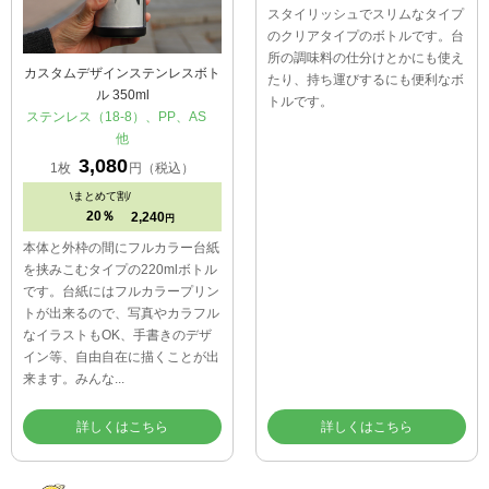
カスタムデザインステンレスボト
スクエアクリアボトル
ル 350ml
AS、ABS 他
ステンレス（18-8）、PP、AS
2,343
1枚
円（税込）
他
\
まとめて割/
3,080
1枚
円（税込）
30％
1,491
円
\
まとめて割/
スタイリッシュでスリムなタイプ
20％
2,240
円
のクリアタイプのボトルです。台
本体と外枠の間にフルカラー台紙
所の調味料の仕分けとかにも使え
を挟みこむタイプの220mlボトル
たり、持ち運びするにも便利なボ
です。台紙にはフルカラープリン
トルです。
トが出来るので、写真やカラフル
なイラストもOK、手書きのデザ
イン等、自由自在に描くことが出
来ます。みんな...
詳しくはこちら
詳しくはこちら