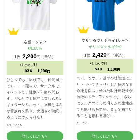
プリンタブルドライTシャツ
定番Ｔシャツ
ポリエステル100％
綿100％
2,420
1枚
円（税込）
2,200
1枚
円（税込）
\
まとめて割/
\
まとめて割/
50％
1,100
円
50％
1,000
円
スポーツウェア基準の機能性によ
ひとりでも、家族でも、仲間同士
りドライでさらりとした快適な着
でも・・・職場で、サークルで、
心地を保つ、優れた吸汗速乾性が
イベントで、性別・年齢を問わ
特徴のドライTシャツです。さら
ず、どなたでも気軽に楽しめるレ
にシルクのような滑らかな生地感
ギュラーシルエット。適度な厚み
で肌触りも魅力的。まるで着てい
が着崩れを防ぎ、快適さが持続す
ることを忘れるほど...
るようにつくられたT...
S ~ 5XL
120～XXXL
詳しくはこちら
詳しくはこちら