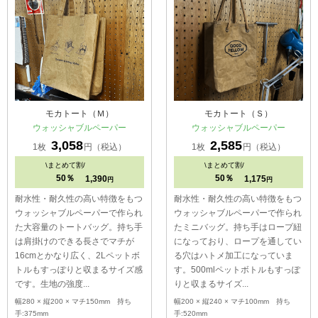
モカトート（Ｍ）
モカトート（Ｓ）
ウォッシャブルペーパー
ウォッシャブルペーパー
3,058
2,585
1枚
円（税込）
1枚
円（税込）
\
まとめて割/
\
まとめて割/
50％
50％
1,390
1,175
円
円
耐水性・耐久性の高い特徴をもつ
耐水性・耐久性の高い特徴をもつ
ウォッシャブルペーパーで作られ
ウォッシャブルペーパーで作られ
た大容量のトートバッグ。持ち手
たミニバッグ。持ち手はロープ紐
は肩掛けのできる長さでマチが
になっており、ロープを通してい
16cmとかなり広く、2Lペットボ
る穴はハトメ加工になっていま
トルもすっぽりと収まるサイズ感
す。500mlペットボトルもすっぽ
です。生地の強度...
りと収まるサイズ...
幅280 × 縦200 × マチ150mm 持ち
幅200 × 縦240 × マチ100mm 持ち
手:375mm
手:520mm