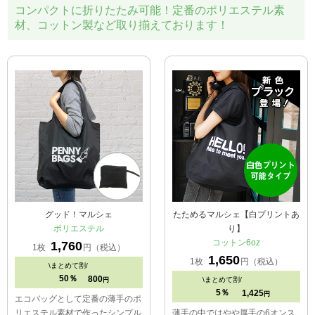
コンパクトに折りたたみ可能！定番のポリエステル素
材、コットン製など取り揃えております！
グッド！マルシェ
たためるマルシェ【白プリントあ
ポリエステル
り】
コットン6oz
1,760
1枚
円（税込）
1,650
1枚
円（税込）
\
まとめて割/
50％
800
\
まとめて割/
円
5％
1,425
円
エコバッグとして定番の薄手のポ