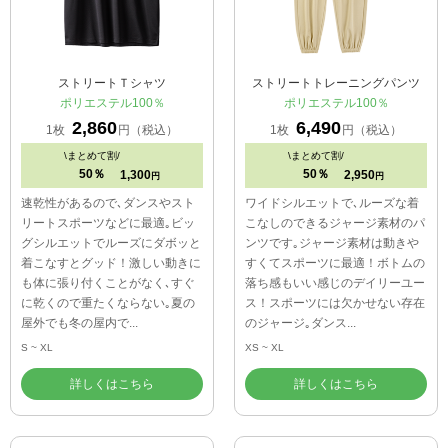
ストリートＴシャツ
ストリートトレーニングパンツ
ポリエステル100％
ポリエステル100％
2,860
6,490
1枚
円（税込）
1枚
円（税込）
\
まとめて割/
\
まとめて割/
50％
50％
1,300
2,950
円
円
速乾性があるので､ダンスやスト
ワイドシルエットで､ルーズな着
リートスポーツなどに最適｡ビッ
こなしのできるジャージ素材のパ
グシルエットでルーズにダボッと
ンツです｡ジャージ素材は動きや
着こなすとグッド！激しい動きに
すくてスポーツに最適！ボトムの
も体に張り付くことがなく､すぐ
落ち感もいい感じのデイリーユー
に乾くので重たくならない｡夏の
ス！スポーツには欠かせない存在
屋外でも冬の屋内で...
のジャージ｡ダンス...
S ~ XL
XS ~ XL
詳しくはこちら
詳しくはこちら