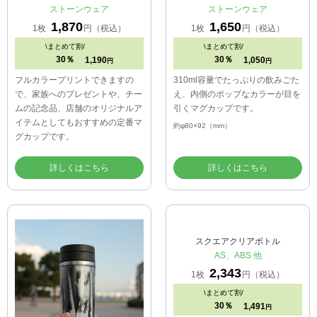
ストーンウェア
ストーンウェア
1,870
1,650
1枚
円（税込）
1枚
円（税込）
\
まとめて割/
\
まとめて割/
30％
30％
1,190
1,050
円
円
フルカラープリントできますの
310ml容量でたっぷりの飲みごた
で、家族へのプレゼントや、チー
え、内側のポップなカラーが目を
ムの記念品、店舗のオリジナルア
引くマグカップです。
イテムとしてもおすすめの定番マ
約φ80×92（mm）
グカップです。
詳しくはこちら
詳しくはこちら