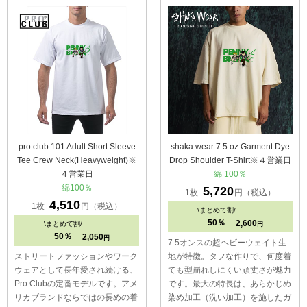
pro club 101 Adult Short Sleeve
shaka wear 7.5 oz Garment Dye
Tee Crew Neck(Heavyweight)※
Drop Shoulder T-Shirt※４営業日
４営業日
綿 100％
綿100％
5,720
1枚
円（税込）
4,510
1枚
円（税込）
\
まとめて割/
50％
2,600
\
まとめて割/
円
50％
2,050
円
7.5オンスの超ヘビーウェイト生
ストリートファッションやワーク
地が特徴。タフな作りで、何度着
ウェアとして長年愛され続ける、
ても型崩れしにくい頑丈さが魅力
Pro Clubの定番モデルです。アメ
です。最大の特長は、あらかじめ
リカブランドならではの長めの着
染め加工（洗い加工）を施したガ