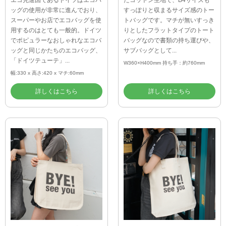
エコ先進国であるドイツはエコバ
たコットン生地で、B4サイズも
ッグの使用が非常に進んでおり、
すっぽりと収まるサイズ感のトー
スーパーやお店でエコバッグを使
トバッグです。マチが無いすっき
用するのはとても一般的。ドイツ
りとしたフラットタイプのトート
でポピュラーなおしゃれなエコバ
バッグなので書類の持ち運びや、
ッグと同じかたちのエコバッグ、
サブバッグとして...
「ドイツテューテ」...
W360×H400mm 持ち手：約760mm
幅:330 x 高さ:420 x マチ:60mm
詳しくはこちら
詳しくはこちら