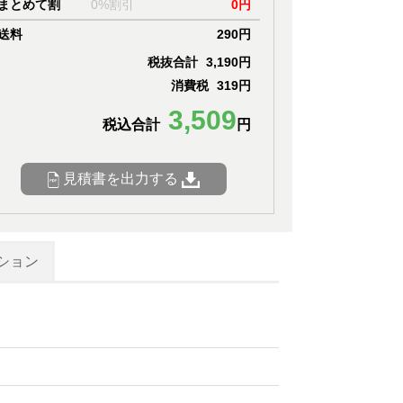
まとめて割
0%割引
0円
送料
290円
税抜合計
3,190円
消費税
319円
3,509
税込合計
円
見積書を出力する
ション