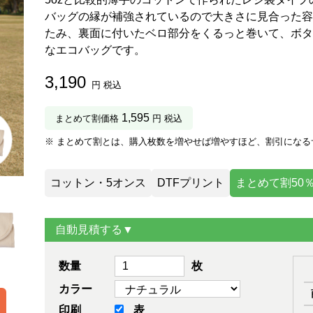
バッグの縁が補強されているので大きさに見合った容
たみ、裏面に付いたベロ部分をくるっと巻いて、ボタ
なエコバッグです。
3,190
円 税込
1,595
まとめて割価格
円 税込
※ まとめて割とは、購入枚数を増やせば増やすほど、割引になる
コットン・5オンス
DTFプリント
まとめて割50
自動見積する▼
数量
枚
カラー
印刷
表