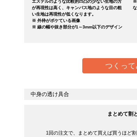
エステルのような比較的凹凸の少ない生地の方
※
が再現性は高く、キャンバス地のような目の粗
な
い生地は再現性が低くなります。
※ 外枠がボケている画像
※ 線の幅や抜き部分が1～3mm以下のデザイン
つくって
中身の透け具合
生地の厚さの感覚に個人差があると思いますが、ひ
と思います。オンスが大きければ大きいほど中身は
まとめて割
1回の注文で、まとめて買えば買うほど