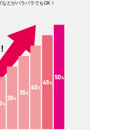
ズなどがバラバラでもOK！
ス
6オンス
も中身が透け
表現が難しいのですが、薄手の
オンスよりも
中では、厚手です。透け具合も
ちょっとし
だいぶ気にならないレベルで
にはなりま
す。たたんだりできる厚さでい
ッグとして
えば、6オンスよりも厚くなると
オンスはあっ
たたむはちょっと難しくなって
。
きます。