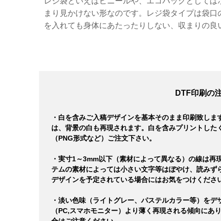
レジ袋といえばビニールや、エコバッグとしては
まり見かけない形なのです。レジ袋タイプは袋口
を入れても身体にあたったりしない、収まりの良
DTF印刷の
・白を含みご入稿デザインを基本そのまま印刷致しま
は、背景の白も再現されます。白を含みプリントした
（PNG形式など）ご注文下さい。
・実寸1～3mm以下（素材によって異なる）の線は再
テムの素材によっては小さい文字等はぼやけ、読みず
デザインを予定されている場合にはお気をつけくださ
・淡い色味（ライトグレー、パステルカラー等）をデ
（PC,スマホモニター）より薄く再現される傾向にあ