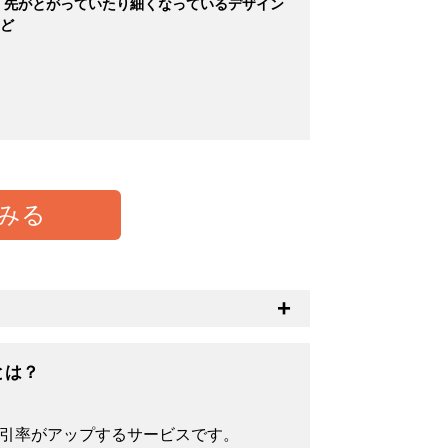
 先がとがっていたり細くなっているデザイン
ど
みる
とつの基準として中身の透け具合があるか
透けにくくなります。
とは？
割引率がアップするサービスです。