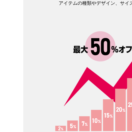
アイテムの種類やデザイン、サイ
4オンス
5オン
いちばん薄手です。中身が透け
薄手です。5オンス
て見えるのが分かります。価格
て見えます。やや4
が安いのでノベルティや販促と
厚くなりますので、
して製作する事が多いです。た
っかりとした雰囲気
ためる機能のあるエコバッグな
す。手軽なトートバ
どは、4オンスで作っているもの
販売するなら最低5
が比較的多いです。
た方が良さそうです