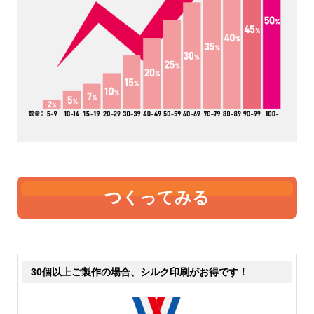
いちばん薄手です。中身が透
薄手です。5オンスも中身が
けて見えるのが分かります。
透けて見えます。やや4オン
価格が安いのでノベルティや
スよりも厚くなりますので、
販促として製作する事が多い
ちょっとしっかりとした雰囲
です。たためる機能のあるエ
気にはなります。手軽なトー
コバッグなどは、4オンスで
トバッグとして販売するなら
作っているものが比較的多い
最低5オンスはあった方が良
です。
さそうです。
つくってみる
6オンス
8オンス
表現が難しいのですが、薄手
若干透けますが、中身が見え
30個以上ご製作の場合、シルク印刷がお得です！
の中では、厚手です。透け具
るということは無いと思って
合もだいぶ気にならないレベ
大丈夫です。ここから中厚手
ルです。たたんだりできる厚
になり、しっかりとした雰囲