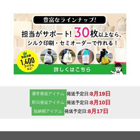
14オンス
一番厚手のコットン生地で
す。堅さもあり、厚手なの
で、中身も透けることなく、
販売用などとしても使えるト
ートバッグです。クオリティ
重視の方にはおすすめの14オ
8月19日
発送予定日:
通常発送アイテム
ンスの厚手コットン生地で
8月10日
発送予定日:
即日発送アイテム
す。
8月17日
発送予定日:
短納期アイテム