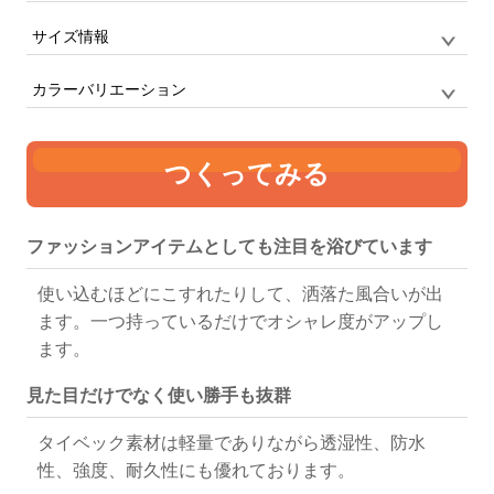
サイズ情報
品番
CB2005 / オリジナル
サイズ
F
タイベック マルシェトート
カラーバリエーション
単位:mm
幅
高さ
マチ
つくってみる
480
380
160
ホワイト
ファッションアイテムとしても注目を浴びています
使い込むほどにこすれたりして、洒落た風合いが出
ます。一つ持っているだけでオシャレ度がアップし
ます。
見た目だけでなく使い勝手も抜群
タイベック素材は軽量でありながら透湿性、防水
性、強度、耐久性にも優れております。