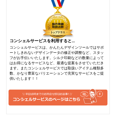
さでいえば、6オンスよりも
気がありながらも、柔らかさ
厚くなるとたたむはちょっと
を保持したちょうど中間の厚
難しくなってきます。
さになります。
コンシェルサービスを利用すると...
コンシェルサービスは、かんたんデザインツールではサポ
ートしきれないデザインデータの修正や調整など、スタッ
フがお手伝いいたします。シルク印刷などの数量によって
10オンス
12オンス
はお得になるサービスなど、最適な提案をさせていただき
ます。またコンシェルサービスでは取扱いアイテム種類多
10オンスになると、しっかり
厚手のしっかりトートバッグ
数、かなり豊富なバリエーションで充実なサービスをご提
としたトートバッグを作りた
といえば、12オンス。生地も
供いたします！！
いという片には、おすすめで
堅さがでてきて、かっちりと
きる厚さになってきます。定
してきます。キャンバス地の
番のトートバッグなどは、10
トートバッグをご希望の方に
オンスくらいから。やわらか
は、おすすめできる人気のベ
い雰囲気も残っています。
ーシックな厚手コットンで
す。