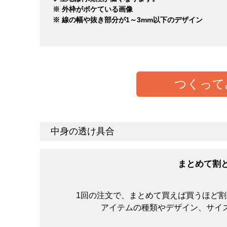
※ 外枠がボケている画像
※ 線の幅や抜き部分が1～3mm以下のデザイン
つくって
中身の透け具合
生地の厚さの感覚に個人差があると思いますが、ひ
と思います。オンスが大きければ大きいほど中身は
まとめて割
1回の注文で、まとめて買えば買うほど
アイテムの種類やデザイン、サイ