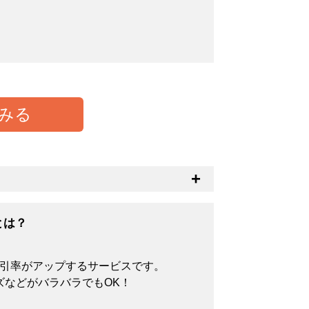
みる
とつの基準として中身の透け具合があるか
透けにくくなります。
とは？
割引率がアップするサービスです。
ズなどがバラバラでもOK！