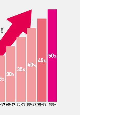
ス
6オンス
も中身が透け
表現が難しいのですが、薄手の
オンスよりも
中では、厚手です。透け具合も
ちょっとし
だいぶ気にならないレベルで
にはなりま
す。たたんだりできる厚さでい
ッグとして
えば、6オンスよりも厚くなると
オンスはあっ
たたむはちょっと難しくなって
。
きます。
ス
12オンス
しっかりと
厚手のしっかりトートバッグと