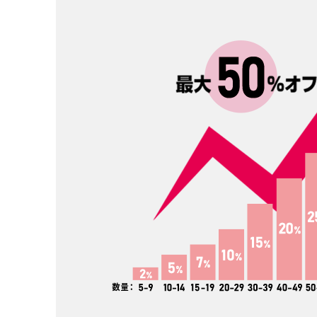
4オンス
5オン
いちばん薄手です。中身が透け
薄手です。5オンス
て見えるのが分かります。価格
て見えます。やや4
が安いのでノベルティや販促と
厚くなりますので、
して製作する事が多いです。た
っかりとした雰囲気
ためる機能のあるエコバッグな
す。手軽なトートバ
どは、4オンスで作っているもの
販売するなら最低5
が比較的多いです。
た方が良さそうです
8オンス
10オン
若干透けますが、中身が見える
10オンスになると、