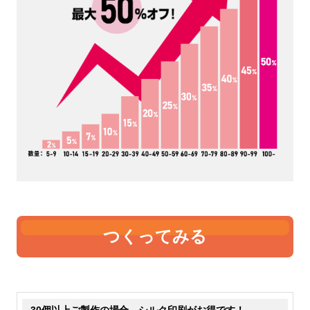
4オンス
5オンス
いちばん薄手です。中身が透
薄手です。5オンスも中身が
けて見えるのが分かります。
透けて見えます。やや4オン
価格が安いのでノベルティや
スよりも厚くなりますので、
販促として製作する事が多い
ちょっとしっかりとした雰囲
です。たためる機能のあるエ
気にはなります。手軽なトー
コバッグなどは、4オンスで
トバッグとして販売するなら
作っているものが比較的多い
最低5オンスはあった方が良
です。
さそうです。
つくってみる
6オンス
8オンス
表現が難しいのですが、薄手
若干透けますが、中身が見え
30個以上ご製作の場合、シルク印刷がお得です！