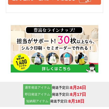
い雰囲気も残っています。
ーシックな厚手コットンで
す。
14オンス
一番厚手のコットン生地で
す。堅さもあり、厚手なの
で、中身も透けることなく、
販売用などとしても使えるト
ートバッグです。クオリティ
重視の方にはおすすめの14オ
8月24日
発送予定日:
通常発送アイテム
ンスの厚手コットン生地で
8月17日
発送予定日:
即日発送アイテム
す。
8月18日
発送予定日:
短納期アイテム