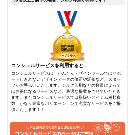
の中では、厚手です。透け具
るということは無いと思って
合もだいぶ気にならないレベ
大丈夫です。ここから中厚手
ルです。たたんだりできる厚
になり、しっかりとした雰囲
さでいえば、6オンスよりも
気がありながらも、柔らかさ
厚くなるとたたむはちょっと
を保持したちょうど中間の厚
難しくなってきます。
さになります。
コンシェルサービスを利用すると...
コンシェルサービスは、かんたんデザインツールではサポ
ートしきれないデザインデータの修正や調整など、スタッ
フがお手伝いいたします。シルク印刷などの数量によって
10オンス
12オンス
はお得になるサービスなど、最適な提案をさせていただき
ます。またコンシェルサービスでは取扱いアイテム種類多
10オンスになると、しっかり
厚手のしっかりトートバッグ
数、かなり豊富なバリエーションで充実なサービスをご提
としたトートバッグを作りた
といえば、12オンス。生地も
供いたします！！
いという片には、おすすめで
堅さがでてきて、かっちりと
きる厚さになってきます。定
してきます。キャンバス地の
番のトートバッグなどは、10
トートバッグをご希望の方に
オンスくらいから。やわらか
は、おすすめできる人気のベ