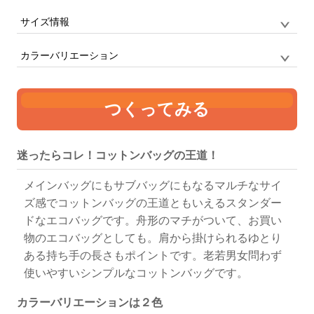
サイズ情報
品番
CB9001 / CAPSULEBOX
サイズ
F
定番の船底型トートバッグ
カラーバリエーション
単位:mm
幅
高さ
マチ
持ち手
つくってみる
360
370
110
25 x 560
ナチュラル
ブラック
迷ったらコレ！コットンバッグの王道！
メインバッグにもサブバッグにもなるマルチなサイ
ズ感でコットンバッグの王道ともいえるスタンダー
ドなエコバッグです。舟形のマチがついて、お買い
物のエコバッグとしても。肩から掛けられるゆとり
ある持ち手の長さもポイントです。老若男女問わず
使いやすいシンプルなコットンバッグです。
カラーバリエーションは２色