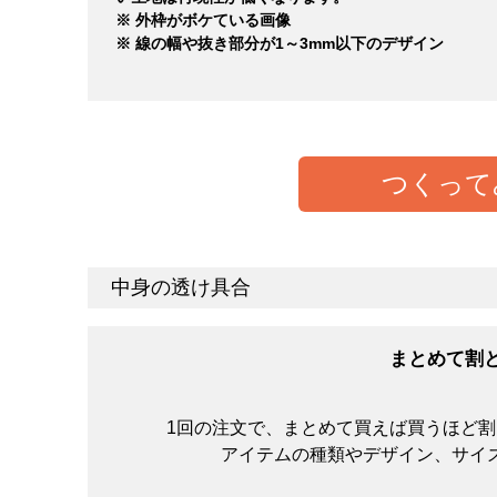
※ 外枠がボケている画像
※ 線の幅や抜き部分が1～3mm以下のデザイン
つくって
中身の透け具合
生地の厚さの感覚に個人差があると思いますが、ひ
と思います。オンスが大きければ大きいほど中身は
まとめて割
1回の注文で、まとめて買えば買うほど
アイテムの種類やデザイン、サイ