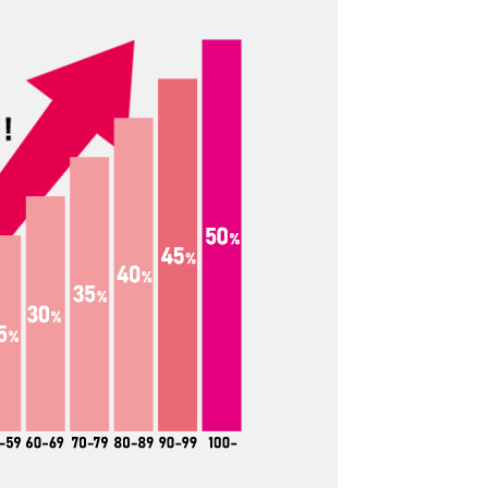
ス
6オンス
も中身が透け
表現が難しいのですが、薄手の
オンスよりも
中では、厚手です。透け具合も
ちょっとし
だいぶ気にならないレベルで
にはなりま
す。たたんだりできる厚さでい
ッグとして
えば、6オンスよりも厚くなると
オンスはあっ
たたむはちょっと難しくなって
。
きます。
ス
12オンス
しっかりと
厚手のしっかりトートバッグと