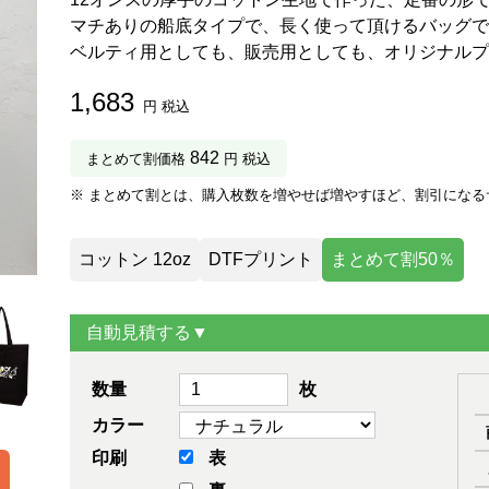
マチありの船底タイプで、長く使って頂けるバッグで
ベルティ用としても、販売用としても、オリジナルプ
1,683
円 税込
842
まとめて割価格
円 税込
※ まとめて割とは、購入枚数を増やせば増やすほど、割引になる
コットン 12oz
DTFプリント
まとめて割50％
自動見積する▼
数量
枚
カラー
印刷
表