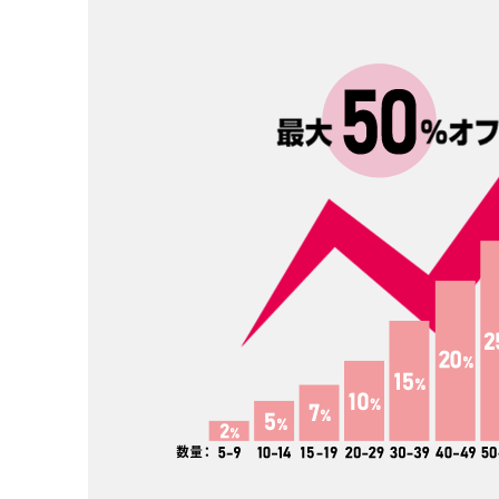
4オンス
5オン
いちばん薄手です。中身が透け
薄手です。5オンス
て見えるのが分かります。価格
て見えます。やや4
が安いのでノベルティや販促と
厚くなりますので、
して製作する事が多いです。た
っかりとした雰囲気
ためる機能のあるエコバッグな
す。手軽なトートバ
どは、4オンスで作っているもの
販売するなら最低5
が比較的多いです。
た方が良さそうです
8オンス
10オン
若干透けますが、中身が見える
10オンスになると、