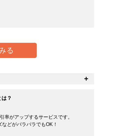
みる
とつの基準として中身の透け具合があるか
透けにくくなります。
とは？
割引率がアップするサービスです。
ズなどがバラバラでもOK！