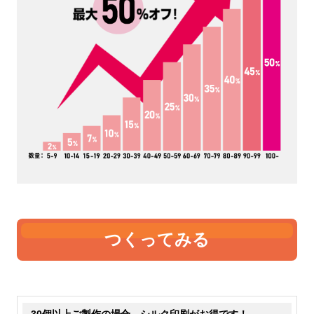
4オンス
5オンス
いちばん薄手です。中身が透
薄手です。5オンスも中身が
けて見えるのが分かります。
透けて見えます。やや4オン
価格が安いのでノベルティや
スよりも厚くなりますので、
販促として製作する事が多い
ちょっとしっかりとした雰囲
です。たためる機能のあるエ
気にはなります。手軽なトー
コバッグなどは、4オンスで
トバッグとして販売するなら
作っているものが比較的多い
最低5オンスはあった方が良
です。
さそうです。
つくってみる
6オンス
8オンス
表現が難しいのですが、薄手
若干透けますが、中身が見え
30個以上ご製作の場合、シルク印刷がお得です！