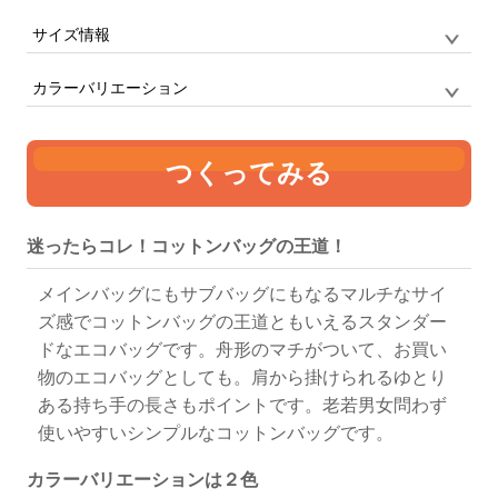
サイズ情報
品番
CB9001 / CAPSULEBOX
サイズ
F
定番の船底型トートバッグ
カラーバリエーション
単位:mm
幅
高さ
マチ
持ち手
つくってみる
360
370
110
25 x 560
ナチュラル
ブラック
迷ったらコレ！コットンバッグの王道！
メインバッグにもサブバッグにもなるマルチなサイ
ズ感でコットンバッグの王道ともいえるスタンダー
ドなエコバッグです。舟形のマチがついて、お買い
物のエコバッグとしても。肩から掛けられるゆとり
ある持ち手の長さもポイントです。老若男女問わず
使いやすいシンプルなコットンバッグです。
カラーバリエーションは２色