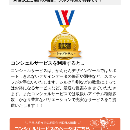
の中では、厚手です。透け具
るということは無いと思って
合もだいぶ気にならないレベ
大丈夫です。ここから中厚手
ルです。たたんだりできる厚
になり、しっかりとした雰囲
さでいえば、6オンスよりも
気がありながらも、柔らかさ
厚くなるとたたむはちょっと
を保持したちょうど中間の厚
難しくなってきます。
さになります。
コンシェルサービスを利用すると...
コンシェルサービスは、かんたんデザインツールではサポ
ートしきれないデザインデータの修正や調整など、スタッ
フがお手伝いいたします。シルク印刷などの数量によって
10オンス
12オンス
はお得になるサービスなど、最適な提案をさせていただき
ます。またコンシェルサービスでは取扱いアイテム種類多
10オンスになると、しっかり
厚手のしっかりトートバッグ
数、かなり豊富なバリエーションで充実なサービスをご提
としたトートバッグを作りた
といえば、12オンス。生地も
供いたします！！
いという片には、おすすめで
堅さがでてきて、かっちりと
きる厚さになってきます。定
してきます。キャンバス地の
番のトートバッグなどは、10
トートバッグをご希望の方に
オンスくらいから。やわらか
は、おすすめできる人気のベ