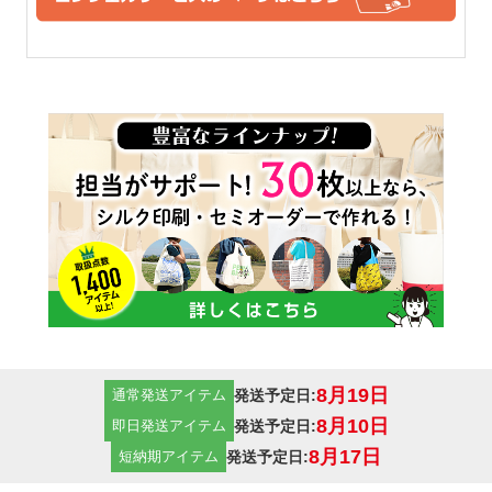
い雰囲気も残っています。
ーシックな厚手コットンで
す。
14オンス
一番厚手のコットン生地で
す。堅さもあり、厚手なの
で、中身も透けることなく、
販売用などとしても使えるト
ートバッグです。クオリティ
重視の方にはおすすめの14オ
8月19日
発送予定日:
通常発送アイテム
ンスの厚手コットン生地で
8月10日
発送予定日:
即日発送アイテム
す。
8月17日
発送予定日:
短納期アイテム