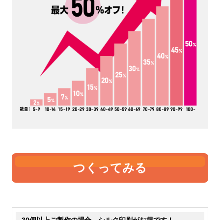
4オンス
5オンス
いちばん薄手です。中身が透
薄手です。5オンスも中身が
けて見えるのが分かります。
透けて見えます。やや4オン
価格が安いのでノベルティや
スよりも厚くなりますので、
販促として製作する事が多い
ちょっとしっかりとした雰囲
です。たためる機能のあるエ
気にはなります。手軽なトー
コバッグなどは、4オンスで
トバッグとして販売するなら
作っているものが比較的多い
最低5オンスはあった方が良
です。
さそうです。
つくってみる
6オンス
8オンス
表現が難しいのですが、薄手
若干透けますが、中身が見え
30個以上ご製作の場合、シルク印刷がお得です！