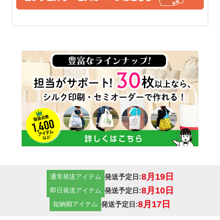
い雰囲気も残っています。
ーシックな厚手コットンで
す。
14オンス
一番厚手のコットン生地で
す。堅さもあり、厚手なの
で、中身も透けることなく、
販売用などとしても使えるト
ートバッグです。クオリティ
重視の方にはおすすめの14オ
8月19日
発送予定日:
通常発送アイテム
ンスの厚手コットン生地で
8月10日
発送予定日:
即日発送アイテム
す。
8月17日
発送予定日:
短納期アイテム