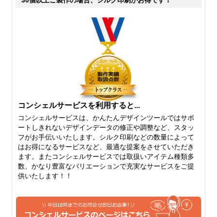
の中では、厚手です。透け具
るということは無いと思って
合もだいぶ気にならないレベ
大丈夫です。ここから中厚手
ルです。たたんだりできる厚
になり、しっかりとした雰囲
さでいえば、6オンスよりも
気がありながらも、柔らかさ
厚くなるとたたむはちょっと
を保持したちょうど中間の厚
難しくなってきます。
さになります。
コンシェルサービスを利用すると...
コンシェルサービスは、かんたんデザインツールではサポ
ートしきれないデザインデータの修正や調整など、スタッ
フがお手伝いいたします。シルク印刷などの数量によって
10オンス
12オンス
はお得になるサービスなど、最適な提案をさせていただき
ます。またコンシェルサービスでは取扱いアイテム種類多
10オンスになると、しっかり
厚手のしっかりトートバッグ
数、かなり豊富なバリエーションで充実なサービスをご提
としたトートバッグを作りた
といえば、12オンス。生地も
供いたします！！
いという片には、おすすめで
堅さがでてきて、かっちりと
きる厚さになってきます。定
してきます。キャンバス地の
番のトートバッグなどは、10
トートバッグをご希望の方に
オンスくらいから。やわらか
は、おすすめできる人気のベ