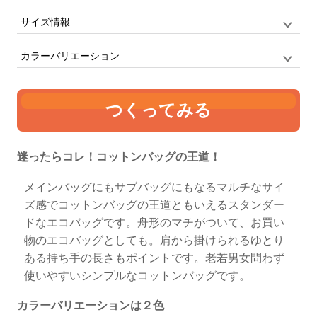
サイズ情報
品番
CB9001 / CAPSULEBOX
サイズ
F
定番の船底型トートバッグ
カラーバリエーション
単位:mm
幅
高さ
マチ
持ち手
つくってみる
360
370
110
25 x 560
ナチュラル
ブラック
迷ったらコレ！コットンバッグの王道！
メインバッグにもサブバッグにもなるマルチなサイ
ズ感でコットンバッグの王道ともいえるスタンダー
ドなエコバッグです。舟形のマチがついて、お買い
物のエコバッグとしても。肩から掛けられるゆとり
ある持ち手の長さもポイントです。老若男女問わず
使いやすいシンプルなコットンバッグです。
カラーバリエーションは２色