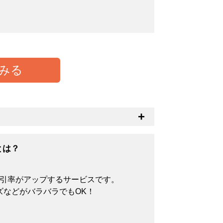
みる
とつの基準として中身の透け具合があるか
透けにくくなります。
とは？
割引率がアップするサービスです。
ズなどがバラバラでもOK！