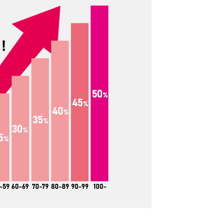
ス
6オンス
も中身が透け
表現が難しいのですが、薄手の
オンスよりも
中では、厚手です。透け具合も
ちょっとし
だいぶ気にならないレベルで
にはなりま
す。たたんだりできる厚さでい
ッグとして
えば、6オンスよりも厚くなると
オンスはあっ
たたむはちょっと難しくなって
。
きます。
ス
12オンス
しっかりと
厚手のしっかりトートバッグと
作りたいと
いえば、12オンス。生地も堅さ