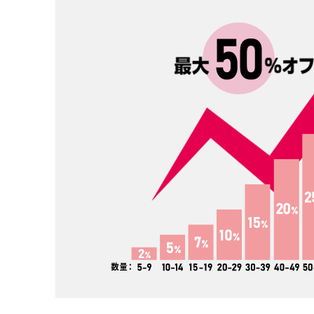
4オンス
5オン
いちばん薄手です。中身が透け
薄手です。5オンス
て見えるのが分かります。価格
て見えます。やや4
が安いのでノベルティや販促と
厚くなりますので、
して製作する事が多いです。た
っかりとした雰囲気
ためる機能のあるエコバッグな
す。手軽なトートバ
どは、4オンスで作っているもの
販売するなら最低5
が比較的多いです。
た方が良さそうです
8オンス
10オン
若干透けますが、中身が見える
10オンスになると、
ということは無いと思って大丈
したトートバッグを