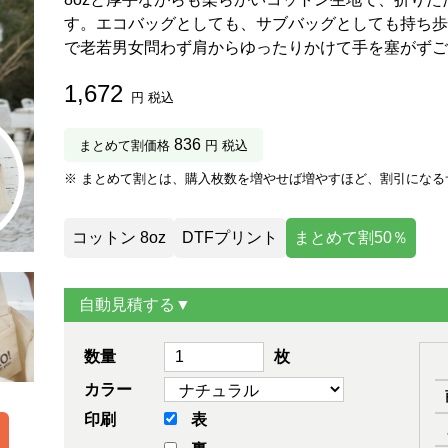
す。エコバッグとしても、サブバッグとしても持ち歩
で老若男女問わず肩からゆったりかけて手を塞がずご
1,672
円 税込
836
まとめて割価格
円 税込
※ まとめて割とは、購入枚数を増やせば増やすほど、割引になる
コットン 8oz
DTFプリント
まとめて割50％
自動見積する▼
数量
枚
カラー
印刷
表