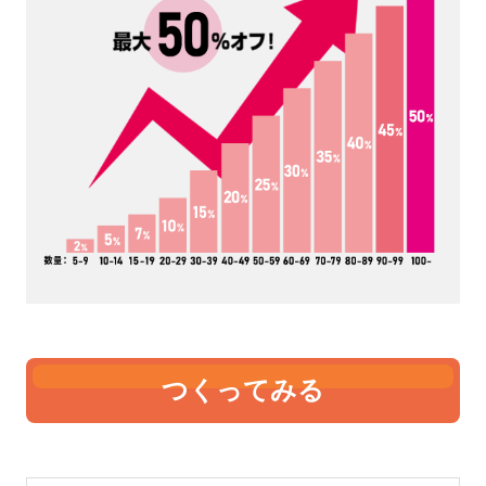
4オンス
5オンス
いちばん薄手です。中身が透
薄手です。5オンスも中身が
けて見えるのが分かります。
透けて見えます。やや4オン
価格が安いのでノベルティや
スよりも厚くなりますので、
販促として製作する事が多い
ちょっとしっかりとした雰囲
です。たためる機能のあるエ
気にはなります。手軽なトー
コバッグなどは、4オンスで
トバッグとして販売するなら
作っているものが比較的多い
最低5オンスはあった方が良
です。
さそうです。
つくってみる
6オンス
8オンス