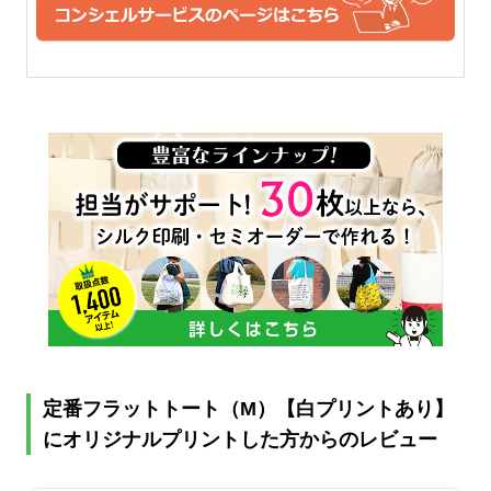
オンスくらいから。やわらか
は、おすすめできる人気のベ
い雰囲気も残っています。
ーシックな厚手コットンで
す。
14オンス
一番厚手のコットン生地で
す。堅さもあり、厚手なの
で、中身も透けることなく、
販売用などとしても使えるト
ートバッグです。クオリティ
重視の方にはおすすめの14オ
定番フラットトート（M）【白プリントあり】
ンスの厚手コットン生地で
にオリジナルプリントした方からのレビュー
す。