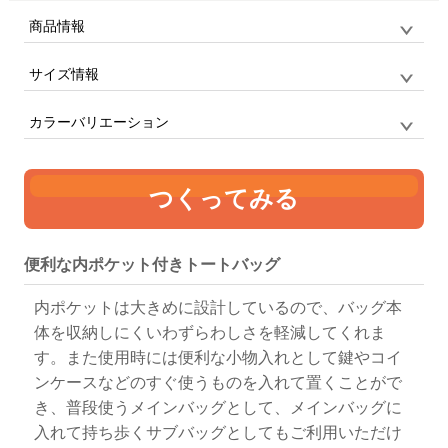
商品情報
サイズ情報
品番
CB1003 / CAPSULEBOX
サイズ
F
定番フラットトート(M)
カラーバリエーション
単位:mm
幅
高さ
持ち手
つくってみる
370
390
25 x 740
ナチュラル
ブラック
便利な内ポケット付きトートバッグ
内ポケットは大きめに設計しているので、バッグ本
体を収納しにくいわずらわしさを軽減してくれま
す。また使用時には便利な小物入れとして鍵やコイ
ンケースなどのすぐ使うものを入れて置くことがで
き、普段使うメインバッグとして、メインバッグに
入れて持ち歩くサブバッグとしてもご利用いただけ