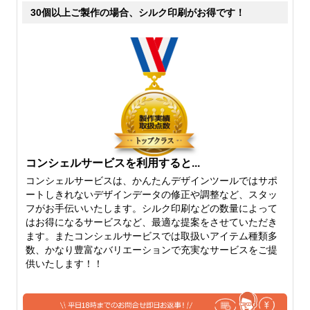
表現が難しいのですが、薄手
若干透けますが、中身が見え
30個以上ご製作の場合、シルク印刷がお得です！
の中では、厚手です。透け具
るということは無いと思って
合もだいぶ気にならないレベ
大丈夫です。ここから中厚手
ルです。たたんだりできる厚
になり、しっかりとした雰囲
さでいえば、6オンスよりも
気がありながらも、柔らかさ
厚くなるとたたむはちょっと
を保持したちょうど中間の厚
難しくなってきます。
さになります。
コンシェルサービスを利用すると...
コンシェルサービスは、かんたんデザインツールではサポ
ートしきれないデザインデータの修正や調整など、スタッ
フがお手伝いいたします。シルク印刷などの数量によって
10オンス
12オンス
はお得になるサービスなど、最適な提案をさせていただき
ます。またコンシェルサービスでは取扱いアイテム種類多
10オンスになると、しっかり
厚手のしっかりトートバッグ
数、かなり豊富なバリエーションで充実なサービスをご提
としたトートバッグを作りた
といえば、12オンス。生地も
供いたします！！
いという片には、おすすめで
堅さがでてきて、かっちりと
きる厚さになってきます。定
してきます。キャンバス地の
番のトートバッグなどは、10
トートバッグをご希望の方に