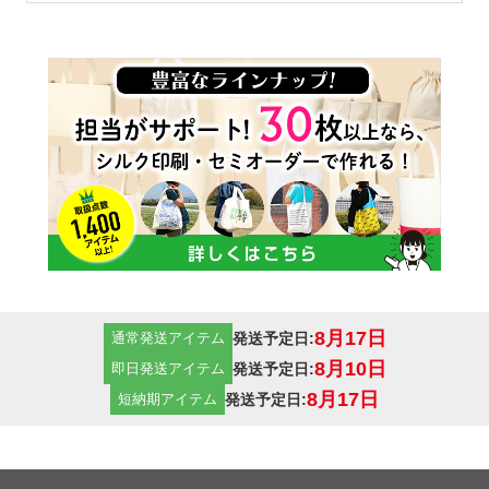
14オンス
一番厚手のコットン生地で
す。堅さもあり、厚手なの
で、中身も透けることなく、
販売用などとしても使えるト
ートバッグです。クオリティ
重視の方にはおすすめの14オ
8月17日
発送予定日:
通常発送アイテム
ンスの厚手コットン生地で
8月10日
発送予定日:
即日発送アイテム
す。
8月17日
発送予定日:
短納期アイテム