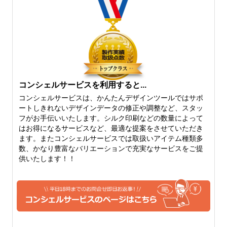
ルです。たたんだりできる厚
になり、しっかりとした雰囲
さでいえば、6オンスよりも
気がありながらも、柔らかさ
厚くなるとたたむはちょっと
を保持したちょうど中間の厚
難しくなってきます。
さになります。
コンシェルサービスを利用すると...
コンシェルサービスは、かんたんデザインツールではサポ
ートしきれないデザインデータの修正や調整など、スタッ
フがお手伝いいたします。シルク印刷などの数量によって
10オンス
12オンス
はお得になるサービスなど、最適な提案をさせていただき
ます。またコンシェルサービスでは取扱いアイテム種類多
10オンスになると、しっかり
厚手のしっかりトートバッグ
数、かなり豊富なバリエーションで充実なサービスをご提
としたトートバッグを作りた
といえば、12オンス。生地も
供いたします！！
いという片には、おすすめで
堅さがでてきて、かっちりと
きる厚さになってきます。定
してきます。キャンバス地の
番のトートバッグなどは、10
トートバッグをご希望の方に
オンスくらいから。やわらか
は、おすすめできる人気のベ
い雰囲気も残っています。
ーシックな厚手コットンで
す。