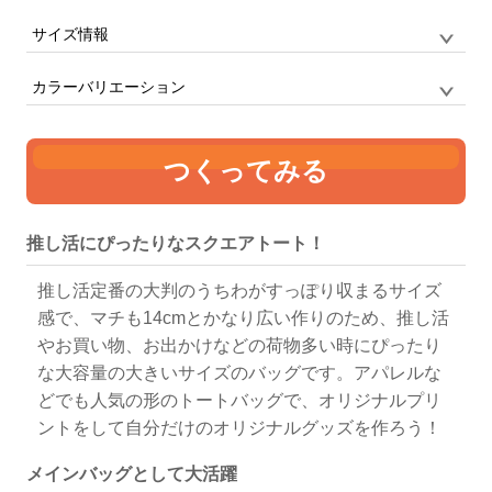
サイズ情報
品番
CB9002 / CAPSULEBOX
サイズ
L
マチのしっかりとあるトートバッグ
カラーバリエーション
単位:mm
幅
高さ
マチ
持ち手
つくってみる
410
390
140
30 x 580
ナチュラル
推し活にぴったりなスクエアトート！
推し活定番の大判のうちわがすっぽり収まるサイズ
感で、マチも14cmとかなり広い作りのため、推し活
やお買い物、お出かけなどの荷物多い時にぴったり
な大容量の大きいサイズのバッグです。アパレルな
どでも人気の形のトートバッグで、オリジナルプリ
ントをして自分だけのオリジナルグッズを作ろう！
メインバッグとして大活躍