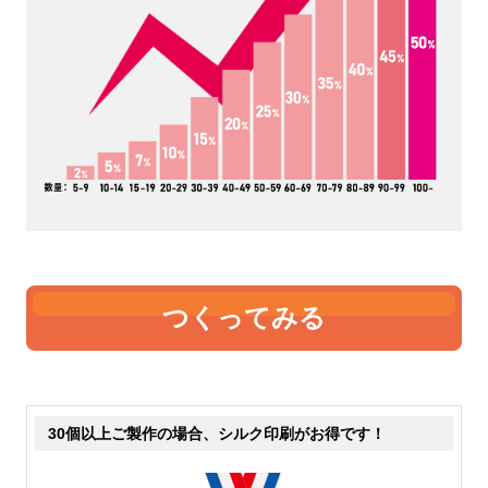
いちばん薄手です。中身が透
薄手です。5オンスも中身が
けて見えるのが分かります。
透けて見えます。やや4オン
価格が安いのでノベルティや
スよりも厚くなりますので、
販促として製作する事が多い
ちょっとしっかりとした雰囲
です。たためる機能のあるエ
気にはなります。手軽なトー
コバッグなどは、4オンスで
トバッグとして販売するなら
作っているものが比較的多い
最低5オンスはあった方が良
です。
さそうです。
つくってみる
6オンス
8オンス
表現が難しいのですが、薄手
若干透けますが、中身が見え
30個以上ご製作の場合、シルク印刷がお得です！
の中では、厚手です。透け具
るということは無いと思って
合もだいぶ気にならないレベ
大丈夫です。ここから中厚手