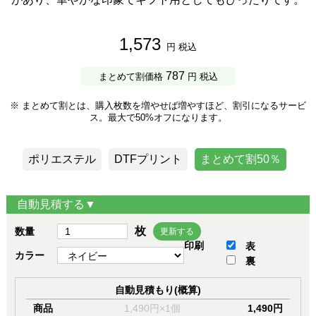
1,573
円 税込
787
まとめて割価格
円 税込
※ まとめて割とは、購入枚数を増やせば増やすほど、割引になるサービ
ス。最大で50%オフになります。
ポリエステル
DTFプリント
まとめて割50％
自動見積する▼
枚
数量
更新する
印刷
表
カラー
裏
自動見積もり(概算)
商品
1,490円×1個
1,490円