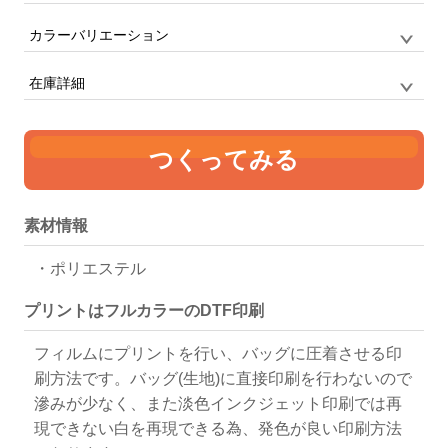
サイズ
S
小物を入れるのにぴったりな巾着
カラーバリエーション
単位:mm
在庫詳細
幅
高さ
160
205
S
つくってみる
ネイビー
ブラック
ピンクベー
オフホワイ
ネイビー
6348
ジュ
ト
ブラック
3931
素材情報
ピンクベージュ
3730
・ポリエステル
オフホワイト
8104
プリントはフルカラーのDTF印刷
フィルムにプリントを行い、バッグに圧着させる印
刷方法です。バッグ(生地)に直接印刷を行わないので
滲みが少なく、また淡色インクジェット印刷では再
現できない白を再現できる為、発色が良い印刷方法