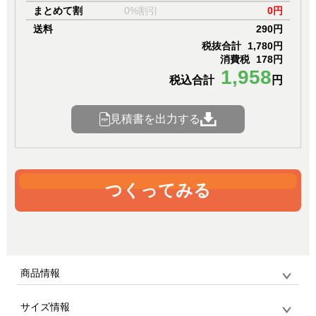
まとめて割
0%割引
0円
送料
290円
税抜合計
1,780円
消費税
178円
1,958
税込合計
円
見積書を出力する
つくってみる
商品情報
サイズ情報
品番
TP-0031 / MARKLESS STYLE