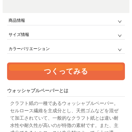
商品情報
サイズ情報
品番
CB5002 / CAPSULEBOX
サイズ
M
マチのしっかりとあるエコバッグ
カラーバリエーション
単位:mm
幅
高さ
マチ
持ち手
つくってみる
280
350
160
25 x 460
ブラウン
ウォッシャブルペーパーとは
クラフト紙の一種であるウォッシャブルペーパー。
セルロース繊維を主成分とし、天然ゴムなどを混ぜ
て加工されていて、一般的なクラフト紙とは違い耐
水性や耐久性が高いのが特徴の素材です。また、主