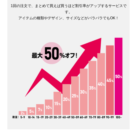
1回の注文で、まとめて買えば買うほど割引率がアップするサービスで
す。
アイテムの種類やデザイン、サイズなどがバラバラでもOK！
4オンス
5オンス
いちばん薄手です。中身が透
薄手です。5オンスも中身が
けて見えるのが分かります。
透けて見えます。やや4オン
価格が安いのでノベルティや
スよりも厚くなりますので、
販促として製作する事が多い
ちょっとしっかりとした雰囲
です。たためる機能のあるエ
気にはなります。手軽なトー
コバッグなどは、4オンスで
トバッグとして販売するなら
作っているものが比較的多い
最低5オンスはあった方が良
です。
さそうです。