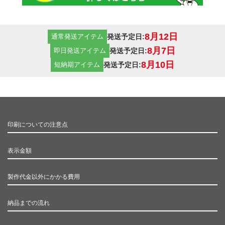
で、中身も透けることなく、
販売用などとしても使えるト
ートバッグです。クオリティ
重視の方にはおすすめの14オ
8月12日
発送予定日:
通常発送アイテム
ンスの厚手コットン生地で
8月7日
発送予定日:
即日発送アイテム
す。
8月10日
発送予定日:
短納期アイテム
印刷についての注意点
表示金額
製作代金以外にかかる費用
納品までの流れ