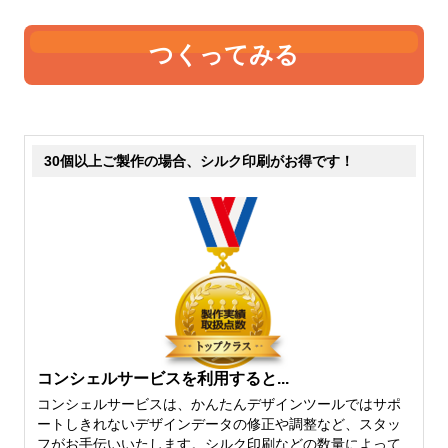
つくってみる
6オンス
8オンス
表現が難しいのですが、薄手
若干透けますが、中身が見え
30個以上ご製作の場合、シルク印刷がお得です！
の中では、厚手です。透け具
るということは無いと思って
合もだいぶ気にならないレベ
大丈夫です。ここから中厚手
ルです。たたんだりできる厚
になり、しっかりとした雰囲
さでいえば、6オンスよりも
気がありながらも、柔らかさ
厚くなるとたたむはちょっと
を保持したちょうど中間の厚
難しくなってきます。
さになります。
コンシェルサービスを利用すると...
コンシェルサービスは、かんたんデザインツールではサポ
ートしきれないデザインデータの修正や調整など、スタッ
フがお手伝いいたします。シルク印刷などの数量によって