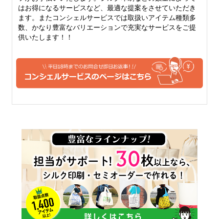
10オンス
12オンス
はお得になるサービスなど、最適な提案をさせていただき
ます。またコンシェルサービスでは取扱いアイテム種類多
10オンスになると、しっかり
厚手のしっかりトートバッグ
数、かなり豊富なバリエーションで充実なサービスをご提
としたトートバッグを作りた
といえば、12オンス。生地も
供いたします！！
いという片には、おすすめで
堅さがでてきて、かっちりと
きる厚さになってきます。定
してきます。キャンバス地の
番のトートバッグなどは、10
トートバッグをご希望の方に
オンスくらいから。やわらか
は、おすすめできる人気のベ
い雰囲気も残っています。
ーシックな厚手コットンで
す。
14オンス
一番厚手のコットン生地で
す。堅さもあり、厚手なの