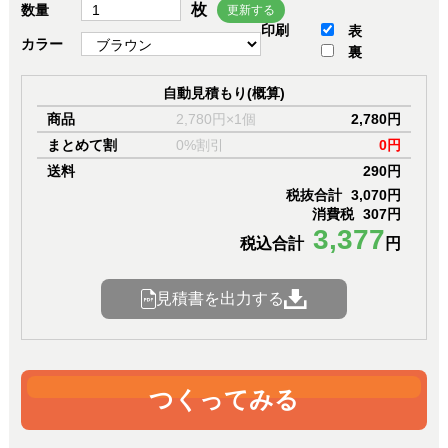
枚
数量
更新する
印刷
表
カラー
裏
自動見積もり(概算)
商品
2,780円×1個
2,780円
まとめて割
0%割引
0円
送料
290円
税抜合計
3,070円
消費税
307円
3,377
税込合計
円
見積書を出力する
つくってみる