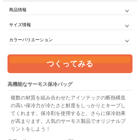
商品情報
サイズ情報
品番
RFF-007 / THERMOS
サイズ
7L
保冷ランチバッグ
カラーバリエーション
単位:mm
幅(底幅)
高さ
マチ
つくってみる
335（240）
240
150
カーキ
スモークブ
ネイビーカ
ラック
モフラージ
高機能なサーモス保冷バッグ
ュ
複数の材質を組み合わせたアイソテックの断熱構造
の高い保冷力が冷たさと鮮度をしっかりとキープし
てくれます。保冷剤を使用すると、さらに保冷効果
が高まります。人気のサーモス製品でオリジナルプ
リントをしよう！