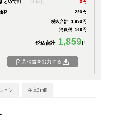
まとめて割
0%割引
0円
送料
290円
税抜合計
1,690円
消費税
169円
1,859
税込合計
円
見積書を出力する
ション
在庫詳細
E