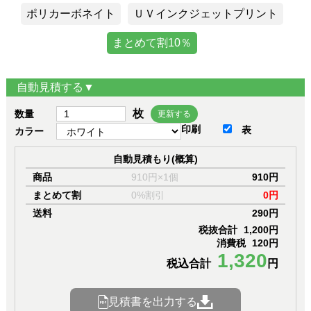
ポリカーボネイト
ＵＶインクジェットプリント
まとめて割10％
自動見積する▼
枚
数量
更新する
印刷
表
カラー
自動見積もり(概算)
商品
910円×1個
910円
まとめて割
0%割引
0円
送料
290円
税抜合計
1,200円
消費税
120円
1,320
税込合計
円
見積書を出力する