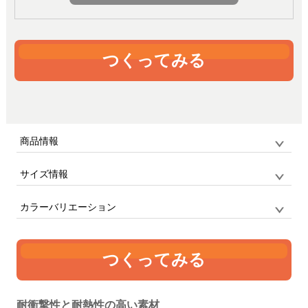
つくってみる
商品情報
サイズ情報
品番
ip17air_hard_case_wh / PLATA
サイズ
F
対応機種：iPhone17 Air
カラーバリエーション
単位:mm
縦
横
厚み
つくってみる
159.5
78.5
8.1
ホワイト
耐衝撃性と耐熱性の高い素材