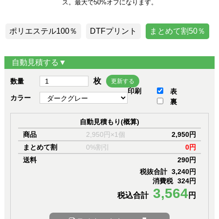
ス。最大で50%オフになります。
ポリエステル100％
DTFプリント
まとめて割50％
自動見積する▼
枚
数量
更新する
印刷
表
カラー
裏
自動見積もり(概算)
商品
2,950円×1個
2,950円
まとめて割
0%割引
0円
送料
290円
税抜合計
3,240円
消費税
324円
3,564
税込合計
円