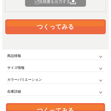
見積書を出力する
つくってみる
商品情報
サイズ情報
品番
P951 / WUNDOU
サイズ
XS~4XL
長袖Ｔシャツのサイズは、全8サイズ｜XS〜4XL
カラーバリエーション
単位:cm
在庫詳細
サイズ
XS(160CM)
S
M
L
XL
XXL
3XL
4XL
着丈
63
66
69
72
75
78
80
82
XS
S
M
L
XL
XXL
3XL
4XL
つくってみる
身幅
45
47
50
53
56
59
62
65
ダークグレ
アーミーグ
オリーブド
コヨーテブ