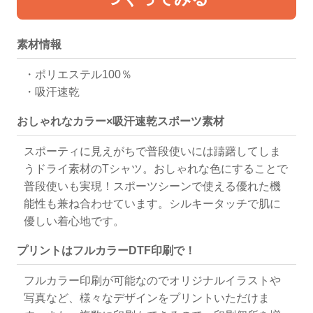
ダークグレー
73
65
113
112
94
79
51
64
ー
リーン
ラブ
ラウン
裄丈
72
75
78
81
84
86
88
90
アーミーグリーン
66
57
99
6
26
62
28
28
素材情報
オリーブドラブ
69
63
201
134
130
82
61
62
・ポリエステル100％
コヨーテブラウン
66
60
108
167
82
50
53
62
タン
・吸汗速乾
タン
70
71
123
107
62
54
27
32
おしゃれなカラー×吸汗速乾スポーツ素材
スポーティに見えがちで普段使いには躊躇してしま
うドライ素材のTシャツ。おしゃれな色にすることで
普段使いも実現！スポーツシーンで使える優れた機
能性も兼ね合わせています。シルキータッチで肌に
優しい着心地です。
プリントはフルカラーDTF印刷で！
フルカラー印刷が可能なのでオリジナルイラストや
写真など、様々なデザインをプリントいただけま