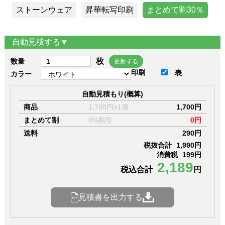
ストーンウェア
昇華転写印刷
まとめて割30％
自動見積する▼
枚
数量
更新する
印刷
表
カラー
自動見積もり(概算)
商品
1,700円×1個
1,700円
まとめて割
0%割引
0円
送料
290円
税抜合計
1,990円
消費税
199円
2,189
税込合計
円
見積書を出力する