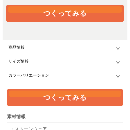
つくってみる
商品情報
サイズ情報
品番
TS-1884 / MARKLESS STYLE
サイズ
M
スタンダードマグカップ
カラーバリエーション
単位:mm
容量
直径
高さ
つくってみる
ホワイト
310ml
80
92
素材情報
・ストーンウェア