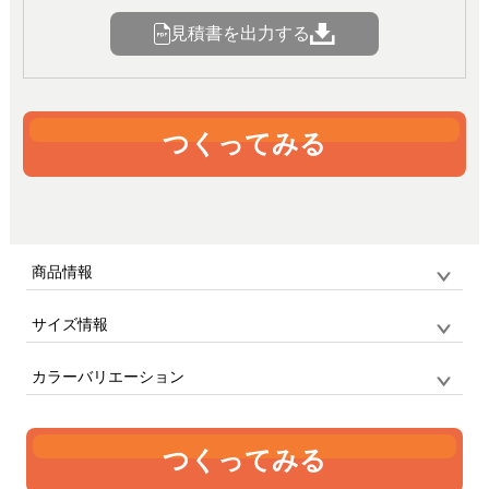
見積書を出力する
つくってみる
商品情報
サイズ情報
品番
p17pro_tpu / アングラベース
サイズ
F
TPU素材iPhoneケース
カラーバリエーション
単位:mm
幅
高さ
厚み
つくってみる
76
152.5
114.3