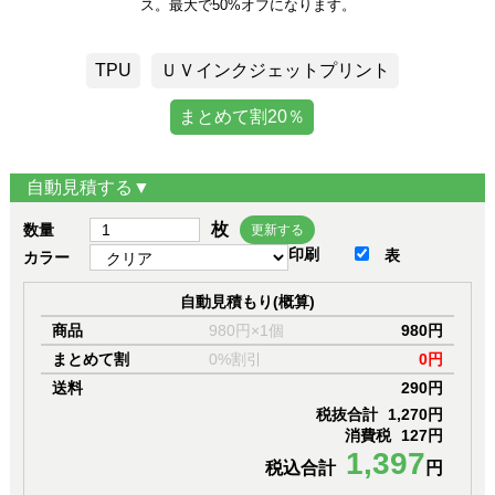
ス。最大で50%オフになります。
TPU
ＵＶインクジェットプリント
まとめて割20％
自動見積する▼
枚
数量
更新する
印刷
表
カラー
自動見積もり(概算)
商品
980円×1個
980円
まとめて割
0%割引
0円
送料
290円
税抜合計
1,270円
消費税
127円
1,397
税込合計
円