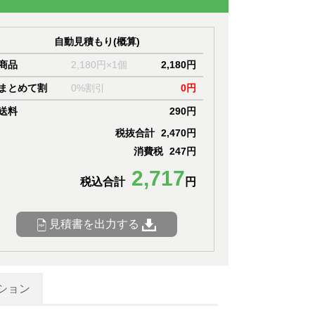
自動見積もり(概算)
商品
2,180円×1個
2,180円
まとめて割
0%割引
0円
送料
290円
税抜合計
2,470円
消費税
247円
2,717
税込合計
円
見積書を出力する
ション