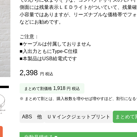
側面には残量表示ＬＥＤライトがついていて、残量確
小容量ではありますが、リーズナブルな価格帯でフォ
などにお勧めです。
ご注意：
■ケーブルは付属しておりません
■入出力ともにType-C仕様
■本製品はUSB給電式です
2,398
円 税込
1,918
まとめて割価格
円 税込
※ まとめて割とは、購入枚数を増やせば増やすほど、割引になる
ABS 他
ＵＶインクジェットプリント
まとめて