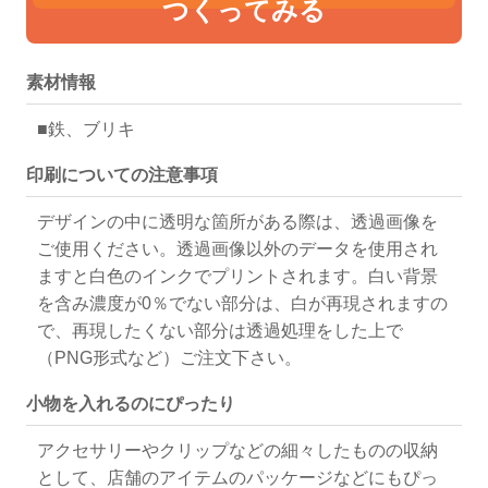
つくってみる
105.5
84
24
シルバー
素材情報
■鉄、ブリキ
印刷についての注意事項
デザインの中に透明な箇所がある際は、透過画像を
ご使用ください。透過画像以外のデータを使用され
ますと白色のインクでプリントされます。白い背景
を含み濃度が0％でない部分は、白が再現されますの
で、再現したくない部分は透過処理をした上で
（PNG形式など）ご注文下さい。
小物を入れるのにぴったり
アクセサリーやクリップなどの細々したものの収納
として、店舗のアイテムのパッケージなどにもぴっ