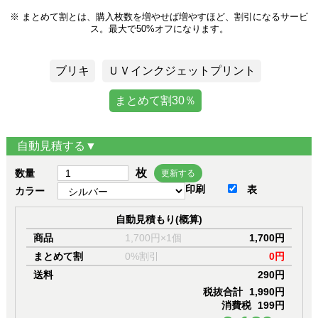
※ まとめて割とは、購入枚数を増やせば増やすほど、割引になるサービ
ス。最大で50%オフになります。
ブリキ
ＵＶインクジェットプリント
まとめて割30％
自動見積する▼
枚
数量
更新する
印刷
表
カラー
自動見積もり(概算)
商品
1,700円×1個
1,700円
まとめて割
0%割引
0円
送料
290円
税抜合計
1,990円
消費税
199円