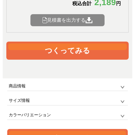
2,189
税込合計
円
見積書を出力する
つくってみる
商品情報
サイズ情報
品番
Tin_can_case_square / オリジナル雑貨
サイズ
F
ブリキ缶ケース
カラーバリエーション
単位:mm
幅
高さ
厚み