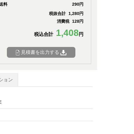
送料
290円
税抜合計
1,280円
消費税
128円
1,408
税込合計
円
見積書を出力する
ション
E