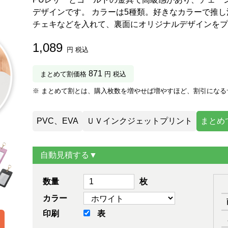
デザインです。 カラーは5種類。好きなカラーで推
チェキなどを入れて、裏面にオリジナルデザインをプ
1,089
円 税込
871
まとめて割価格
円 税込
※ まとめて割とは、購入枚数を増やせば増やすほど、割引になる
PVC、EVA
ＵＶインクジェットプリント
まとめ
自動見積する▼
数量
枚
カラー
印刷
表