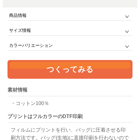
商品情報
サイズ情報
品番
CB1005 / CAPSULEBOX
サイズ
F
マチなしのフラットなトートバッグ
カラーバリエーション
単位:mm
幅
高さ
持ち手
つくってみる
360
400
25 x 760
ブラック
グレー
ライトグレ
ネイビー
ー
素材情報
・コットン100％
プリントはフルカラーのDTF印刷
パープル
グリーン
サンド
ブラウン
フィルムにプリントを行い、バッグに圧着させる印
刷方法です。バッグ(生地)に直接印刷を行わないので