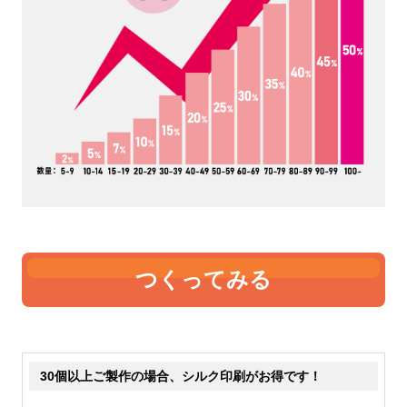
4オンス
5オンス
いちばん薄手です。中身が透
薄手です。5オンスも中身が
けて見えるのが分かります。
透けて見えます。やや4オン
価格が安いのでノベルティや
スよりも厚くなりますので、
販促として製作する事が多い
ちょっとしっかりとした雰囲
です。たためる機能のあるエ
気にはなります。手軽なトー
コバッグなどは、4オンスで
トバッグとして販売するなら
作っているものが比較的多い
最低5オンスはあった方が良
です。
さそうです。
つくってみる
6オンス
8オンス
表現が難しいのですが、薄手
若干透けますが、中身が見え
30個以上ご製作の場合、シルク印刷がお得です！
の中では、厚手です。透け具
るということは無いと思って
合もだいぶ気にならないレベ
大丈夫です。ここから中厚手