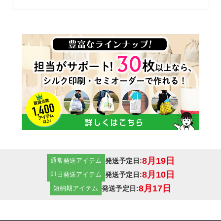
14オンス
一番厚手のコットン生地で
す。堅さもあり、厚手なの
で、中身も透けることなく、
販売用などとしても使えるト
ートバッグです。クオリティ
重視の方にはおすすめの14オ
8月19日
発送予定日:
通常発送アイテム
ンスの厚手コットン生地で
8月10日
発送予定日:
即日発送アイテム
す。
8月17日
発送予定日:
短納期アイテム