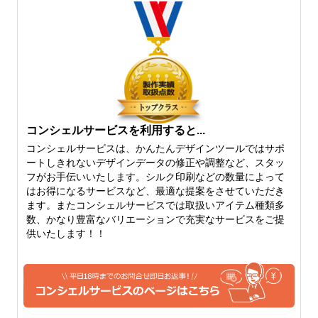
ルです。たたんだりできる厚
になり、しっかりとした雰囲
さでいえば、6オンスよりも
気がありながらも、柔らかさ
厚くなるとたたむはちょっと
を保持したちょうど中間の厚
難しくなってきます。
さになります。
コンシェルサービスを利用すると...
コンシェルサービスは、かんたんデザインツールではサポ
ートしきれないデザインデータの修正や調整など、スタッ
フがお手伝いいたします。シルク印刷などの数量によって
10オンス
12オンス
はお得になるサービスなど、最適な提案をさせていただき
ます。またコンシェルサービスでは取扱いアイテム種類多
10オンスになると、しっかり
厚手のしっかりトートバッグ
数、かなり豊富なバリエーションで充実なサービスをご提
としたトートバッグを作りた
といえば、12オンス。生地も
供いたします！！
いという片には、おすすめで
堅さがでてきて、かっちりと
きる厚さになってきます。定
してきます。キャンバス地の
番のトートバッグなどは、10
トートバッグをご希望の方に
オンスくらいから。やわらか
は、おすすめできる人気のベ
い雰囲気も残っています。
ーシックな厚手コットンで
す。