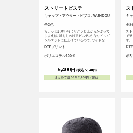
ストリートピステ
ス
キャップ・アウター・ビブス / WUNDOU
キャ
全2色
全2
ちょっと肌寒い時にサクッと上からかぶって
スト
しまえば､風をしのげるピステ｡かなりビッグ
で男
シルエットに仕上げているので､ワイドな着
す。
こなしの上にも着れる｡かわいいシルエット
でき
DTFプリント
DT
になること間違いなし｡Vネックのピステは
インナーのTシャツをちょい見せ｡お腹にゆ
ポリエステル100％
ポリ
ったりさいずのサイドポケット､ボトムのリ
ブはゆるめのしめ具合が絶妙｡全体のシルエ
ットにこだわったアイテムです｡
5,400
円
(税込 5,940
)
円
まとめて割
:
50％
2,700
円（税込）