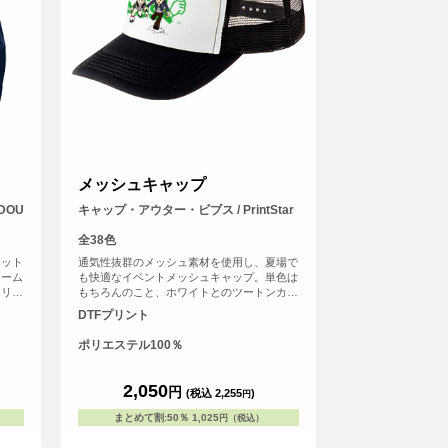
メッシュキャップ
DOU
キャップ・アウター・ビブス / PrintStar
全38色
ケット
通気性抜群のメッシュ素材を使用し、夏場で
ォーム
も快適なイベントメッシュキャップ。単色は
オリジ
もちろんのこと、ホワイトとのツートンカラ
イベン
ーを合わせた全39色の豊富なカラー展開も魅
DTFプリント
す！デ
力です！
ること
ポリエステル100％
2,050
円
(税込 2,255
)
円
まとめて割
:
50％
1,025
円（税込）