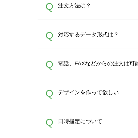
Q
注文方法は？
オンデマンドサービスでは、
A
Q
対応するデータ形式は？
す。 30枚以上やシルク印刷
さい。製作する数量が多けれ
デザインツールで対応している画像ア
A
Q
電話、FAXなどからの注文は可
ズは、20MBです。デジカメ
Illustratorからの直
オンデマンドサービスでは、
A
Q
デザインを作って欲しい
バッグコンシェル
や
タンブラ
うまくデザインができない。
A
Q
日時指定について
ン作成のお手伝いをすること
合は、デザインツールをご利用