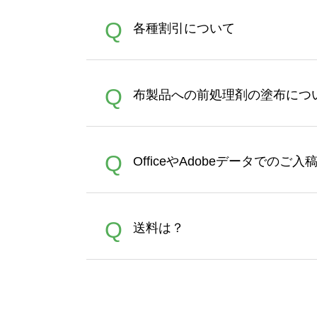
恐れ入りますが、日時指定は
A
Q
各種割引について
者にご連絡いただき調整をお
【まとめて割】5枚以上でご注
A
Q
布製品への前処理剤の塗布につ
ポイントとして付与され、次
文時からご利用頂けます。ポイ
が適用されます。※ログイン
【濃色インクジェット印刷に
A
Q
OfficeやAdobeデータでのご
れば、ランクにカウントがさ
イト以外）のプリントは、濃
品をお届けするため、処理剤
が可能です。お手数ですが、お
各種形式のデータを直接ご入稿す
A
Q
送料は？
文に関わらず、前処理剤が残っ
Adobeデータ(AI,PSD
は落ちない場合があります、
全国一律290円(税抜)です。
A
割引」などによるお値引きで4