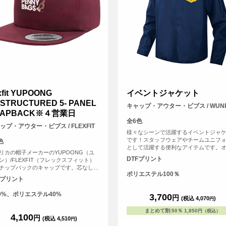
exfit YUPOONG
イベントジャケット
STRUCTURED 5- PANEL
キャップ・アウター・ビブス / WUN
NAPBACK※４営業日
全6色
ップ・アウター・ビブス / FLEXFIT
様々なシーンで活躍するイベントジャ
です！スタッフウェアやチームユニフ
色
として活躍する便利なアイテムです。
リカの帽子メーカーのYUPOONG（ユ
ナルプリントを施せば、企業や団体の
DTFプリント
ン）/FLEXFIT（フレックスフィット）
トで統一感を演出するのにぴったりで
ナップバックのキャップです。芯なしの
ザインは表面胸元と背面へプリントす
ポリエステル100％
ネルでバイザーはフラットのタイプで
が可能です。
Fプリント
かぶりの深さは深いタイプです。
0%、ポリエステル40%
3,700
円
(税込 4,070
)
円
まとめて割
:
50％
1,850
円（税込）
4,100
円
(税込 4,510
)
円