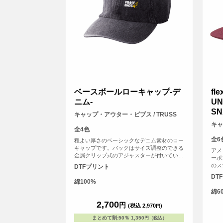
ベースボールローキャップ-デ
fl
ニム-
UN
S
キャップ・アウター・ビブス / TRUSS
キャ
全4色
全6
程よい厚さのベーシックなデニム素材のロー
キャップです。バックはサイズ調整のできる
アメ
金属クリップ式のアジャスターが付いている
ーポ
のでサイズ感も幅広くご使用いただけます！
のス
DTFプリント
5パ
DT
す。
綿100%
綿6
2,700
円
(税込 2,970
)
円
まとめて割
:
50％
1,350
円（税込）