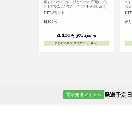
躍するハッピです。襟とバック(背面)にプリ
です
ントすることができ、イベントや推し活にも
など
オススメです。
性・
DTFプリント
DT
綿100％
ポリ
4,400
円
(税込 4,840
)
円
まとめて割
:
50％
2,200
円（税込）
発送予定日
通常発送アイテム