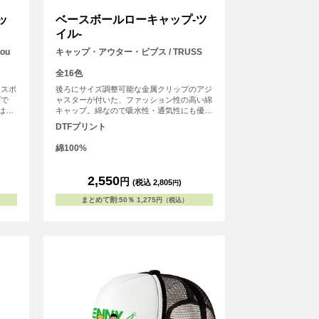
ッ
ベースボールローキャップ-ツ
イル-
ou
キャップ・アウター・ビブス / TRUSS
全16色
らスポ
後ろにサイズ調整可能な金属クリップのアジ
プで
ャスターが付いた、ファッション性の高い綿
はっ
キャップ。綿なので吸水性・通気性にも優
。ユニ
れ、オールシーズン使いやすいアイテムで
DTFプリント
プによ
す。
できま
綿100%
すすめ
2,550
円
(税込 2,805
)
円
まとめて割
:
50％
1,275
円（税込）