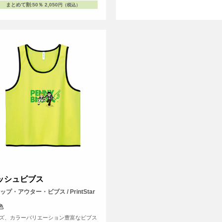
まとめて割
:
50％
2,050
円（税込）
ッシュビブス
ップ・アウター・ビブス / PrintStar
色
ズ、カラーバリエーション豊富なビブス