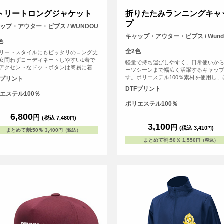
トリートロングジャケット
折りたたみランニングキャ
プ
ップ・アウター・ビブス / WUNDOU
キャップ・アウター・ビブス / Wund
色
全2色
リートスタイルにもピッタリのロング丈
女問わずコーディネートしやすい1着で
軽量で持ち運びしやすく、日常使いか
アクセントなドットボタンは簡易に着脱
ーツシーンまで幅広く活躍するキャッ
、機能性にも優れています。
す。ポリエステル100％素材を使用し、
Fプリント
水性があるため急な小雨や汗にも対応
DTFプリント
セックス仕様で、後部のマジックテー
エステル100％
りサイズ調整がしやすく、快適に着用
ポリエステル100％
す。チームウェアやイベント用にもお
6,800
です。
円
(税込 7,480
)
円
3,100
円
(税込 3,410
)
円
まとめて割
:
50％
3,400
円（税込）
まとめて割
:
50％
1,550
円（税込）