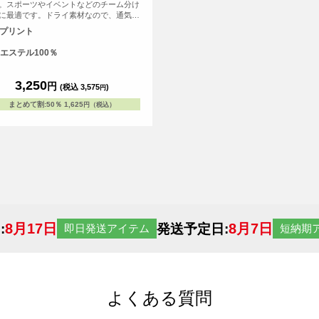
。スポーツやイベントなどのチーム分け
に最適です。ドライ素材なので、通気
速乾性も高いアイテムです。
Fプリント
エステル100％
3,250
円
(税込 3,575
)
円
まとめて割
:
50％
1,625
円（税込）
8月17日
8月7日
:
発送予定日:
即日発送アイテム
短納期
よくある質問