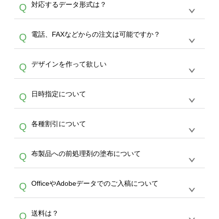
A
対応するデータ形式は？
Q
生産にて承っております。デザインツールから
デザインの作成から決済まで完了できます。
デザインツールで対応している画像アップロー
30枚以上やシルク印刷など、大口注文の場合
A
電話、FAXなどからの注文は可能ですか？
Q
ドできるデータ形式は、JPG / PNG / AI / PSD /
は、サポートが担当する
エコバッグコンシェル
PDF 形式になります。データの最大サイズ
や
タンブラーコンシェル
をご利用ください。製
オンデマンドサービスでは、サイトからのご注
は、20MBです。デジカメやスマホで撮影した
作する数量が多ければ多いほど、オンデマンド
A
デザインを作って欲しい
Q
文のみ受け付けております。30個以上のご製
写真などもアップロード可能です。使用できな
サービスよりも低価格で製作することが可能で
作をお考えの方は、サポートが担当する
エコバ
い画像はエラーになります。（※ Illustratorか
す。
うまくデザインができない。印刷するデザイン
ッグコンシェル
や
タンブラーコンシェル
サービ
らの直接入稿には対応していません。AIで保存
A
日時指定について
Q
を作って欲しい。などの場合は、製作数量が
スをご利用頂ければ、電話やFAX、メールなど
し、デザインツールからアップロードして下さ
30個以上であれば、サポート担当が、デザイ
でご注文が可能です。
い）
恐れ入りますが、日時指定は承っておりませ
ン作成のお手伝いをすることが可能です。
エコ
A
各種割引について
Q
ん。発送後18時以降に配送業者・伝票番号を
バッグコンシェル
や
タンブラーコンシェル
サー
メールでお知らせいたしますので、直接配送業
ビスをご利用ください。(※ 30個以下の場合
【まとめて割】5枚以上でご注文枚数に応じて
者にご連絡いただき調整をお願い致します。
は、デザインツールをご利用ください)
A
布製品への前処理剤の塗布について
Q
カート内で自動的に割引(最大50%)が適用され
ます。 【付与ポイント】購入金額の1％が1ポ
【濃色インクジェット印刷による仕上がりの注
イントとして付与され、次回ご注文時に1ポイ
A
OfficeやAdobeデータでのご入稿について
Q
意点（前処理剤）】カラー生地（Tシャツのホ
ント＝1円としてお使いいただけます。ポイン
ワイト、トートバッグのナチュラル、ホワイト
トは発送完了の翌日に付与され、次回ご注文時
各種形式のデータを直接ご入稿することは出来
以外）のプリントは、濃色インクジェット印刷
からご利用頂けます。ポイントの有効期限は一
A
送料は？
Q
ません。いずれのデータも該当デザインのみ画
といって、プリントを定着させるための処理剤