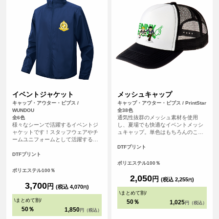
イベントジャケット
メッシュキャップ
キャップ・アウター・ビブス /
キャップ・アウター・ビブス / PrintStar
WUNDOU
全38色
通気性抜群のメッシュ素材を使用
全6色
様々なシーンで活躍するイベントジ
し、夏場でも快適なイベントメッシ
ャケットです！スタッフウェアやチ
ュキャップ。単色はもちろんのこ
ームユニフォームとして活躍する便
と、ホワイトとのツートンカラーを
利なアイテムです。オリジナルプリ
合わせた全39色の豊富なカラー展開
DTFプリント
ントを施せば、企業や団体のイベン
も魅力です！
DTFプリント
トで統一感を演出するのにぴったり
ポリエステル100％
です！デザインは表面胸元と背面へ
ポリエステル100％
プリントすることが可能です。
2,050
円
(税込 2,255
)
円
3,700
円
(税込 4,070
)
円
\
まとめて割
/
\
まとめて割
/
50％
1,025
円（税込）
50％
1,850
円（税込）