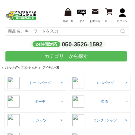
商品一覧
Q&A
お問合せ
カート
ログイン
050-3526-1592
24時間対応
カテゴリーから探す
アイテム一覧
オリジナルグッズコンシェル
トートバッグ
エコバッグ
ポーチ
巾着
Tシャツ
ロングTシャツ