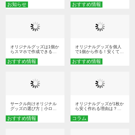
お知らせ
おすすめ情報
ダーメイドする魅力と選
び方
オリジナルグッズは1個か
オリジナルグッズを個人
らスマホで作成できる！
で1個から作る！安くて簡
旅行や遠征がもっと楽し
単なオンデマンド制作の
おすすめ情報
くなる巾着＆ポーチ活用
おすすめ情報
秘訣
術
サークル向けオリジナル
オリジナルグッズが1枚か
グッズの選び方｜小ロッ
ら安く作れる理由は？オ
ト・低予算で団結力を高
ンデマンド印刷の仕組み
おすすめ情報
める秘訣
コラム
とメリットを解説