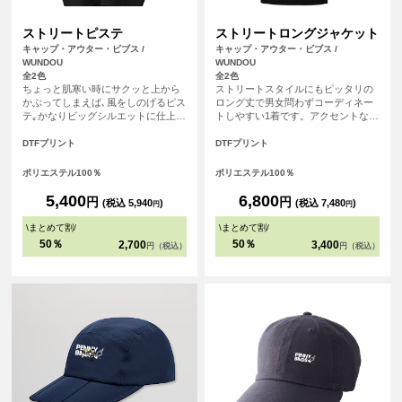
ストリートピステ
ストリートロングジャケット
キャップ・アウター・ビブス /
キャップ・アウター・ビブス /
WUNDOU
WUNDOU
全2色
全2色
ちょっと肌寒い時にサクッと上から
ストリートスタイルにもピッタリの
かぶってしまえば､風をしのげるピス
ロング丈で男女問わずコーディネー
テ｡かなりビッグシルエットに仕上げ
トしやすい1着です。アクセントなド
ているので､ワイドな着こなしの上に
ットボタンは簡易に着脱でき、機能
も着れる｡かわいいシルエットになる
性にも優れています。
DTFプリント
DTFプリント
こと間違いなし｡Vネックのピステは
インナーのTシャツをちょい見せ｡お
ポリエステル100％
ポリエステル100％
腹にゆったりさいずのサイドポケッ
ト､ボトムのリブはゆるめのしめ具合
5,400
6,800
円
円
(税込 5,940
)
(税込 7,480
)
円
円
が絶妙｡全体のシルエットにこだわっ
たアイテムです｡
\
まとめて割
/
\
まとめて割
/
50％
50％
2,700
3,400
円（税込）
円（税込）