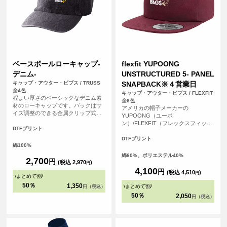
ベースボールローキャップ-
flexfit YUPOONG
デニム-
UNSTRUCTURED 5- PANEL
キャップ・アウター・ビブス / TRUSS
SNAPBACK※４営業日
全4色
キャップ・アウター・ビブス / FLEXFIT
程よい厚さのベーシックなデニム素
全6色
材のローキャップです。バックはサ
アメリカの帽子メーカーの
イズ調整のできる金属クリップ式の
YUPOONG（ユーポ
アジャスターが付いているのでサイ
ン）/FLEXFIT（フレックスフィッ
ズ感も幅広くご使用いただけます！
DTFプリント
ト）のスナップバックのキャップで
す。芯なしの5パネルでバイザーはフ
DTFプリント
綿100%
ラットのタイプです。かぶりの深さ
は深いタイプです。
綿60%、ポリエステル40%
2,700
円
(税込 2,970
)
円
4,100
円
(税込 4,510
)
円
\
まとめて割
/
50％
1,350
\
まとめて割
/
円（税込）
50％
2,050
円（税込）