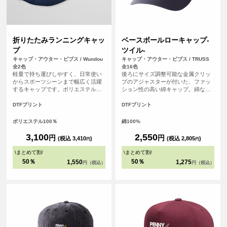
折りたたみランニングキャッ
ベースボールローキャップ-
プ
ツイル-
キャップ・アウター・ビブス / Wundou
キャップ・アウター・ビブス / TRUSS
全2色
全16色
軽量で持ち運びしやすく、日常使い
後ろにサイズ調整可能な金属クリッ
からスポーツシーンまで幅広く活躍
プのアジャスターが付いた、ファッ
するキャップです。ポリエステル
ション性の高い綿キャップ。綿なの
100％素材を使用し、はっ水性がある
で吸水性・通気性にも優れ、オール
ため急な小雨や汗にも対応。ユニセ
シーズン使いやすいアイテムです。
DTFプリント
DTFプリント
ックス仕様で、後部のマジックテー
プによりサイズ調整がしやすく、快
ポリエステル100％
綿100%
適に着用できます。チームウェアや
イベント用にもおすすめです。
3,100
2,550
円
円
(税込 3,410
)
(税込 2,805
)
円
円
\
まとめて割
/
\
まとめて割
/
50％
50％
1,550
1,275
円（税込）
円（税込）