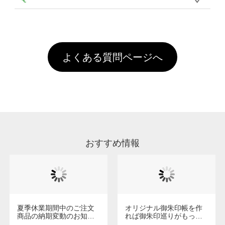
年間です。【会員ランク】過去10カ月のご注
像(JPEG,PNG,GIF,PDF)に変換、またはAdobe
を塗布しており、短納期・低価格で商品をお届
文回数により会員ランク割引(最大5%)が適用
全国一律290円(税抜)です。また4,000円(税抜)
データ(AI,PSD)で保存して頂き、デザインツー
けするため、処理剤は塗布されたままの状態で
されます。※ログインしてからご注文頂いたも
A
以上のご注文で送料無料とさせて頂いておりま
ル上にアップロードをお願い致します。
出荷を行っております。処理剤自体は人体に無
のに限ります。(同じメールアドレスでご注文
す。「まとめて割」「ポイント」「ランク割
害な性質で、水洗いで落とすことが可能です。
頂いても、ログインがされていなければ、ラン
引」などによるお値引きで4,000円未満になる
お手数ですが、お客様ご自身にて着用前に落と
クにカウントがされません。
よくある質問ページへ
場合は送料がかかりますので、ご注意くださ
していただけますようお願いいたします。※1
い。
通常注文・直送機能でのご注文に関わらず、前
処理剤が残った状態でお届けとなる場合がござ
います。※2 濃色は淡色に比べ処理剤が目立ち
やすく、1回の水洗いでは落ちない場合があり
ます、徐々に軽減されますのでどうかご安心く
ださい。
おすすめ情報
夏季休業期間中のご注文
オリジナル御朱印帳を作
商品の納期変動のお知ら
れば御朱印巡りがもっと
せ
楽しくなる！1冊からオー