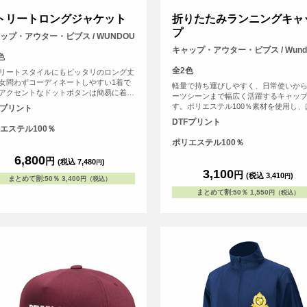
トリートロングジャケット
折りたたみランニングキャ
プ
ップ・アウター・ビブス / WUNDOU
キャップ・アウター・ビブス / Wund
色
全2色
リートスタイルにもピッタリのロング丈
女問わずコーディネートしやすい1着で
軽量で持ち運びしやすく、日常使いか
アクセントなドットボタンは簡易に着脱
ーツシーンまで幅広く活躍するキャッ
、機能性にも優れています。
す。ポリエステル100％素材を使用し、
Fプリント
水性があるため急な小雨や汗にも対応
DTFプリント
セックス仕様で、後部のマジックテー
エステル100％
りサイズ調整がしやすく、快適に着用
ポリエステル100％
す。チームウェアやイベント用にもお
6,800
です。
円
(税込 7,480
)
円
3,100
円
(税込 3,410
)
円
まとめて割
:
50％
3,400
円（税込）
まとめて割
:
50％
1,550
円（税込）