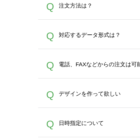
Q
注文方法は？
オンデマンドサービスでは、
A
Q
対応するデータ形式は？
す。 30枚以上やシルク印刷
さい。製作する数量が多けれ
デザインツールで対応している画像ア
A
Q
電話、FAXなどからの注文は可
ズは、20MBです。デジカメ
Illustratorからの直
オンデマンドサービスでは、
A
Q
デザインを作って欲しい
バッグコンシェル
や
タンブラ
うまくデザインができない。
A
Q
日時指定について
ン作成のお手伝いをすること
合は、デザインツールをご利用