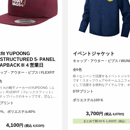
exfit YUPOONG
イベントジャケット
STRUCTURED 5- PANEL
キャップ・アウター・ビブス / WUN
NAPBACK※４営業日
全6色
ップ・アウター・ビブス / FLEXFIT
様々なシーンで活躍するイベントジャ
です！スタッフウェアやチームユニフ
色
として活躍する便利なアイテムです。
リカの帽子メーカーのYUPOONG（ユ
ナルプリントを施せば、企業や団体の
DTFプリント
ン）/FLEXFIT（フレックスフィット）
トで統一感を演出するのにぴったりで
ナップバックのキャップです。芯なしの
ザインは表面胸元と背面へプリントす
ポリエステル100％
ネルでバイザーはフラットのタイプで
が可能です。
Fプリント
かぶりの深さは深いタイプです。
0%、ポリエステル40%
3,700
円
(税込 4,070
)
円
まとめて割
:
50％
1,850
円（税込）
4,100
円
(税込 4,510
)
円