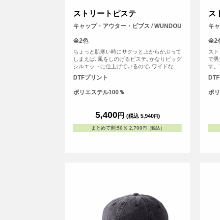
ストリートピステ
ス
キャップ・アウター・ビブス / WUNDOU
キャ
全2色
全2
ちょっと肌寒い時にサクッと上からかぶって
スト
しまえば､風をしのげるピステ｡かなりビッグ
で男
シルエットに仕上げているので､ワイドな着
す。
こなしの上にも着れる｡かわいいシルエット
でき
DTFプリント
DT
になること間違いなし｡Vネックのピステは
インナーのTシャツをちょい見せ｡お腹にゆ
ポリエステル100％
ポリ
ったりさいずのサイドポケット､ボトムのリ
ブはゆるめのしめ具合が絶妙｡全体のシルエ
ットにこだわったアイテムです｡
5,400
円
(税込 5,940
)
円
まとめて割
:
50％
2,700
円（税込）