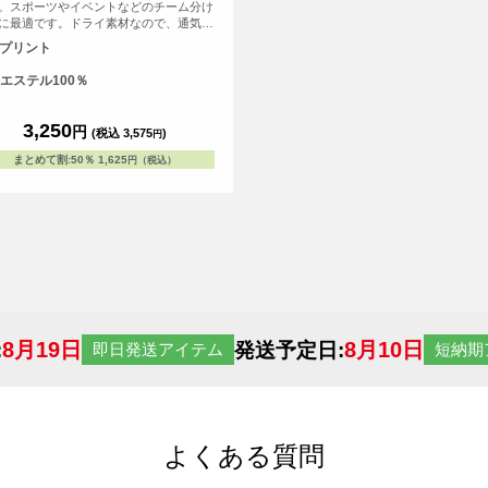
。スポーツやイベントなどのチーム分け
に最適です。ドライ素材なので、通気
速乾性も高いアイテムです。
Fプリント
エステル100％
3,250
円
(税込 3,575
)
円
まとめて割
:
50％
1,625
円（税込）
8月19日
8月10日
:
発送予定日:
即日発送アイテム
短納期
よくある質問