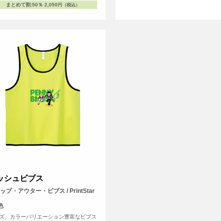
まとめて割
:
50％
2,050
円（税込）
ッシュビブス
ップ・アウター・ビブス / PrintStar
色
ズ、カラーバリエーション豊富なビブス