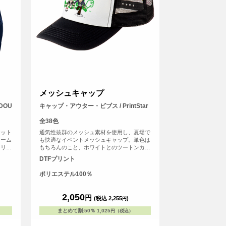
メッシュキャップ
DOU
キャップ・アウター・ビブス / PrintStar
全38色
ケット
通気性抜群のメッシュ素材を使用し、夏場で
ォーム
も快適なイベントメッシュキャップ。単色は
オリジ
もちろんのこと、ホワイトとのツートンカラ
イベン
ーを合わせた全39色の豊富なカラー展開も魅
DTFプリント
す！デ
力です！
ること
ポリエステル100％
2,050
円
(税込 2,255
)
円
まとめて割
:
50％
1,025
円（税込）