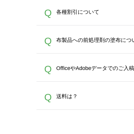
恐れ入りますが、日時指定は
A
Q
各種割引について
者にご連絡いただき調整をお
【まとめて割】5枚以上でご注
A
Q
布製品への前処理剤の塗布につ
ポイントとして付与され、次
文時からご利用頂けます。ポイ
が適用されます。※ログイン
【濃色インクジェット印刷に
A
Q
OfficeやAdobeデータでのご
れば、ランクにカウントがさ
イト以外）のプリントは、濃
品をお届けするため、処理剤
が可能です。お手数ですが、お
各種形式のデータを直接ご入稿す
A
Q
送料は？
文に関わらず、前処理剤が残っ
Adobeデータ(AI,PSD
は落ちない場合があります、
全国一律290円(税抜)です。
A
割引」などによるお値引きで4