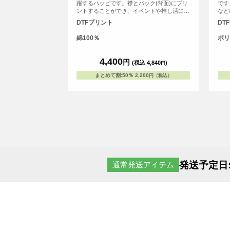
躍するハッピです。襟とバック(背面)にプリ
です
ントすることができ、イベントや推し活にも
など
オススメです。
性・
DTFプリント
DT
綿100％
ポリ
4,400
円
(税込 4,840
)
円
まとめて割
:
50％
2,200
円（税込）
発送予定日
通常発送アイテム