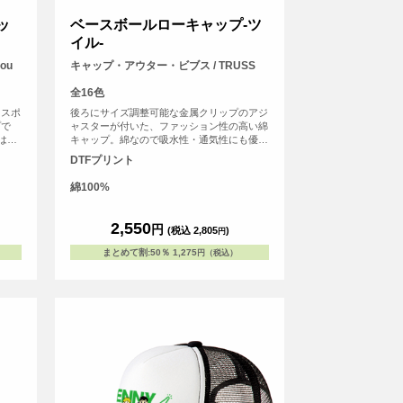
ッ
ベースボールローキャップ-ツ
イル-
ou
キャップ・アウター・ビブス / TRUSS
全16色
らスポ
後ろにサイズ調整可能な金属クリップのアジ
プで
ャスターが付いた、ファッション性の高い綿
はっ
キャップ。綿なので吸水性・通気性にも優
。ユニ
れ、オールシーズン使いやすいアイテムで
DTFプリント
プによ
す。
できま
綿100%
すすめ
2,550
円
(税込 2,805
)
円
まとめて割
:
50％
1,275
円（税込）