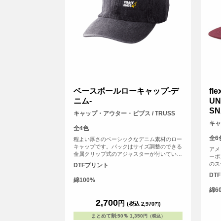
ベースボールローキャップ-デ
fl
ニム-
UN
S
キャップ・アウター・ビブス / TRUSS
キャ
全4色
全6
程よい厚さのベーシックなデニム素材のロー
キャップです。バックはサイズ調整のできる
アメ
金属クリップ式のアジャスターが付いている
ーポ
のでサイズ感も幅広くご使用いただけます！
のス
DTFプリント
5パ
DT
す。
綿100%
綿6
2,700
円
(税込 2,970
)
円
まとめて割
:
50％
1,350
円（税込）