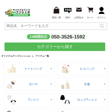
商品一覧
Q&A
お問合せ
カート
ログイン
050-3526-1592
24時間対応
カテゴリーから探す
アイテム一覧
オリジナルグッズコンシェル
トートバッグ
エコバッグ
ポーチ
巾着
Tシャツ
ロングTシャツ