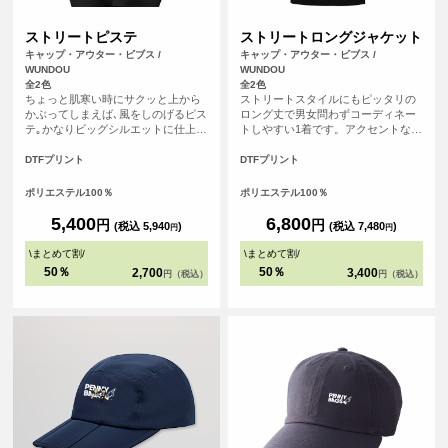
ストリートピステ
ストリートロングジャケット
キャップ・アウター・ビブス /
キャップ・アウター・ビブス /
WUNDOU
WUNDOU
全2色
全2色
ちょっと肌寒い時にサクッと上から
ストリートスタイルにもピッタリの
かぶってしまえば､風をしのげるピス
ロング丈で男女問わずコーディネー
テ｡かなりビッグシルエットに仕上げ
トしやすい1着です。アクセントなド
ているので､ワイドな着こなしの上に
ットボタンは簡易に着脱でき、機能
も着れる｡かわいいシルエットになる
性にも優れています。
DTFプリント
DTFプリント
こと間違いなし｡Vネックのピステは
インナーのTシャツをちょい見せ｡お
ポリエステル100％
ポリエステル100％
腹にゆったりさいずのサイドポケッ
ト､ボトムのリブはゆるめのしめ具合
5,400
6,800
円
円
(税込 5,940
)
(税込 7,480
)
円
円
が絶妙｡全体のシルエットにこだわっ
たアイテムです｡
\
まとめて割
/
\
まとめて割
/
50％
50％
2,700
3,400
円（税込）
円（税込）