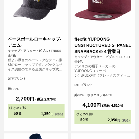
ベースボールローキャップ-
flexfit YUPOONG
デニム-
UNSTRUCTURED 5- PANEL
キャップ・アウター・ビブス / TRUSS
SNAPBACK※４営業日
全4色
キャップ・アウター・ビブス / FLEXFIT
程よい厚さのベーシックなデニム素
全6色
材のローキャップです。バックはサ
アメリカの帽子メーカーの
イズ調整のできる金属クリップ式の
YUPOONG（ユーポ
アジャスターが付いているのでサイ
ン）/FLEXFIT（フレックスフィッ
ズ感も幅広くご使用いただけます！
DTFプリント
ト）のスナップバックのキャップで
す。芯なしの5パネルでバイザーはフ
DTFプリント
綿100%
ラットのタイプです。かぶりの深さ
は深いタイプです。
綿60%、ポリエステル40%
2,700
円
(税込 2,970
)
円
4,100
円
(税込 4,510
)
円
\
まとめて割
/
50％
1,350
\
まとめて割
/
円（税込）
50％
2,050
円（税込）