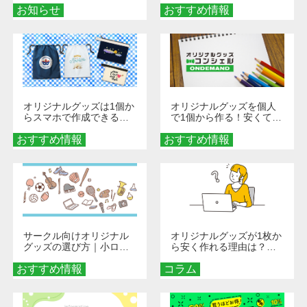
お知らせ
おすすめ情報
ダーメイドする魅力と選
び方
オリジナルグッズは1個か
オリジナルグッズを個人
らスマホで作成できる！
で1個から作る！安くて簡
旅行や遠征がもっと楽し
単なオンデマンド制作の
おすすめ情報
くなる巾着＆ポーチ活用
おすすめ情報
秘訣
術
サークル向けオリジナル
オリジナルグッズが1枚か
グッズの選び方｜小ロッ
ら安く作れる理由は？オ
ト・低予算で団結力を高
ンデマンド印刷の仕組み
おすすめ情報
める秘訣
コラム
とメリットを解説