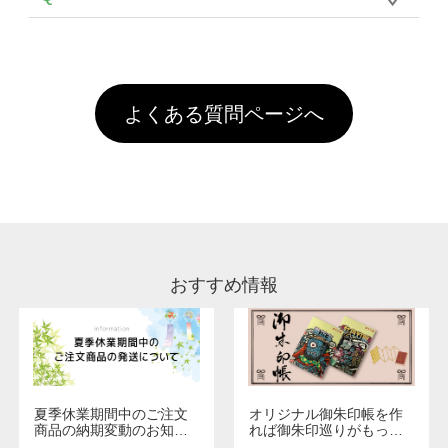
年間です。【会員ランク】過去10カ月のご注
像(JPEG,PNG,GIF,PDF)に変換、またはAdobe
を塗布しており、短納期・低価格で商品をお届
文回数により会員ランク割引(最大5%)が適用
全国一律290円(税抜)です。また4,000円(税抜)
データ(AI,PSD)で保存して頂き、デザインツー
けするため、処理剤は塗布されたままの状態で
されます。※ログインしてからご注文頂いたも
A
以上のご注文で送料無料とさせて頂いておりま
ル上にアップロードをお願い致します。
出荷を行っております。処理剤自体は人体に無
のに限ります。(同じメールアドレスでご注文
す。「まとめて割」「ポイント」「ランク割
害な性質で、水洗いで落とすことが可能です。
頂いても、ログインがされていなければ、ラン
引」などによるお値引きで4,000円未満になる
お手数ですが、お客様ご自身にて着用前に落と
クにカウントがされません。
よくある質問ページへ
場合は送料がかかりますので、ご注意くださ
していただけますようお願いいたします。※1
い。
通常注文・直送機能でのご注文に関わらず、前
処理剤が残った状態でお届けとなる場合がござ
います。※2 濃色は淡色に比べ処理剤が目立ち
やすく、1回の水洗いでは落ちない場合があり
ます、徐々に軽減されますのでどうかご安心く
ださい。
おすすめ情報
夏季休業期間中のご注文
オリジナル御朱印帳を作
商品の納期変動のお知ら
れば御朱印巡りがもっと
せ
楽しくなる！1冊からオー