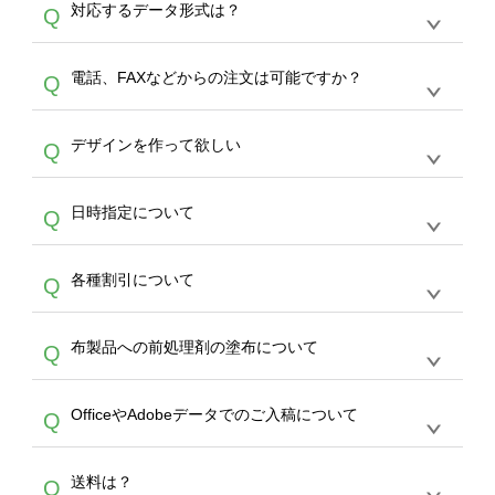
A
対応するデータ形式は？
Q
生産にて承っております。デザインツールから
デザインの作成から決済まで完了できます。
デザインツールで対応している画像アップロー
30枚以上やシルク印刷など、大口注文の場合
A
電話、FAXなどからの注文は可能ですか？
Q
ドできるデータ形式は、JPG / PNG / AI / PSD /
は、サポートが担当する
エコバッグコンシェル
PDF 形式になります。データの最大サイズ
や
タンブラーコンシェル
をご利用ください。製
オンデマンドサービスでは、サイトからのご注
は、20MBです。デジカメやスマホで撮影した
作する数量が多ければ多いほど、オンデマンド
A
デザインを作って欲しい
Q
文のみ受け付けております。30個以上のご製
写真などもアップロード可能です。使用できな
サービスよりも低価格で製作することが可能で
作をお考えの方は、サポートが担当する
エコバ
い画像はエラーになります。（※ Illustratorか
す。
うまくデザインができない。印刷するデザイン
ッグコンシェル
や
タンブラーコンシェル
サービ
らの直接入稿には対応していません。AIで保存
A
日時指定について
Q
を作って欲しい。などの場合は、製作数量が
スをご利用頂ければ、電話やFAX、メールなど
し、デザインツールからアップロードして下さ
30個以上であれば、サポート担当が、デザイ
でご注文が可能です。
い）
恐れ入りますが、日時指定は承っておりませ
ン作成のお手伝いをすることが可能です。
エコ
A
各種割引について
Q
ん。発送後18時以降に配送業者・伝票番号を
バッグコンシェル
や
タンブラーコンシェル
サー
メールでお知らせいたしますので、直接配送業
ビスをご利用ください。(※ 30個以下の場合
【まとめて割】5枚以上でご注文枚数に応じて
者にご連絡いただき調整をお願い致します。
は、デザインツールをご利用ください)
A
布製品への前処理剤の塗布について
Q
カート内で自動的に割引(最大50%)が適用され
ます。 【付与ポイント】購入金額の1％が1ポ
【濃色インクジェット印刷による仕上がりの注
イントとして付与され、次回ご注文時に1ポイ
A
OfficeやAdobeデータでのご入稿について
Q
意点（前処理剤）】カラー生地（Tシャツのホ
ント＝1円としてお使いいただけます。ポイン
ワイト、トートバッグのナチュラル、ホワイト
トは発送完了の翌日に付与され、次回ご注文時
各種形式のデータを直接ご入稿することは出来
以外）のプリントは、濃色インクジェット印刷
からご利用頂けます。ポイントの有効期限は一
A
送料は？
Q
ません。いずれのデータも該当デザインのみ画
といって、プリントを定着させるための処理剤