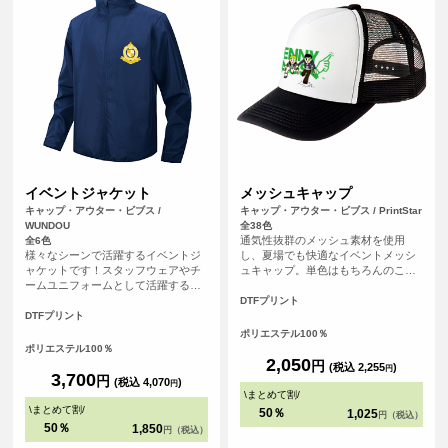
イベントジャケット
メッシュキャップ
キャップ・アウター・ビブス /
キャップ・アウター・ビブス / PrintStar
WUNDOU
全38色
通気性抜群のメッシュ素材を使用
全6色
様々なシーンで活躍するイベントジ
し、夏場でも快適なイベントメッシ
ャケットです！スタッフウェアやチ
ュキャップ。単色はもちろんのこ
ームユニフォームとして活躍する便
と、ホワイトとのツートンカラーを
利なアイテムです。オリジナルプリ
合わせた全39色の豊富なカラー展開
DTFプリント
ントを施せば、企業や団体のイベン
も魅力です！
DTFプリント
トで統一感を演出するのにぴったり
ポリエステル100％
です！デザインは表面胸元と背面へ
ポリエステル100％
プリントすることが可能です。
2,050
円
(税込 2,255
)
円
3,700
円
(税込 4,070
)
円
\
まとめて割
/
\
まとめて割
/
50％
1,025
円（税込）
50％
1,850
円（税込）