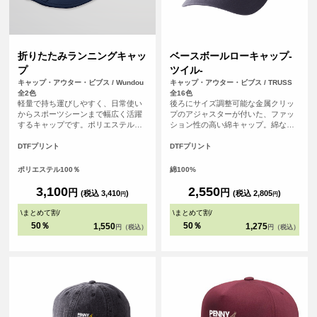
折りたたみランニングキャッ
ベースボールローキャップ-
プ
ツイル-
キャップ・アウター・ビブス / Wundou
キャップ・アウター・ビブス / TRUSS
全2色
全16色
軽量で持ち運びしやすく、日常使い
後ろにサイズ調整可能な金属クリッ
からスポーツシーンまで幅広く活躍
プのアジャスターが付いた、ファッ
するキャップです。ポリエステル
ション性の高い綿キャップ。綿なの
100％素材を使用し、はっ水性がある
で吸水性・通気性にも優れ、オール
ため急な小雨や汗にも対応。ユニセ
シーズン使いやすいアイテムです。
DTFプリント
DTFプリント
ックス仕様で、後部のマジックテー
プによりサイズ調整がしやすく、快
ポリエステル100％
綿100%
適に着用できます。チームウェアや
イベント用にもおすすめです。
3,100
2,550
円
円
(税込 3,410
)
(税込 2,805
)
円
円
\
まとめて割
/
\
まとめて割
/
50％
50％
1,550
1,275
円（税込）
円（税込）