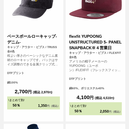
ベースボールローキャップ-
flexfit YUPOONG
デニム-
UNSTRUCTURED 5- PANEL
キャップ・アウター・ビブス / TRUSS
SNAPBACK※４営業日
全4色
キャップ・アウター・ビブス / FLEXFIT
程よい厚さのベーシックなデニム素
全6色
材のローキャップです。バックはサ
アメリカの帽子メーカーの
イズ調整のできる金属クリップ式の
YUPOONG（ユーポ
アジャスターが付いているのでサイ
ン）/FLEXFIT（フレックスフィッ
ズ感も幅広くご使用いただけます！
DTFプリント
ト）のスナップバックのキャップで
す。芯なしの5パネルでバイザーはフ
DTFプリント
綿100%
ラットのタイプです。かぶりの深さ
は深いタイプです。
綿60%、ポリエステル40%
2,700
円
(税込 2,970
)
円
4,100
円
(税込 4,510
)
円
\
まとめて割
/
50％
1,350
\
まとめて割
/
円（税込）
50％
2,050
円（税込）