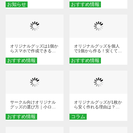
お知らせ
おすすめ情報
ダーメイドする魅力と選
び方
オリジナルグッズは1個か
オリジナルグッズを個人
らスマホで作成できる！
で1個から作る！安くて簡
旅行や遠征がもっと楽し
単なオンデマンド制作の
おすすめ情報
くなる巾着＆ポーチ活用
おすすめ情報
秘訣
術
サークル向けオリジナル
オリジナルグッズが1枚か
グッズの選び方｜小ロッ
ら安く作れる理由は？オ
ト・低予算で団結力を高
ンデマンド印刷の仕組み
おすすめ情報
める秘訣
コラム
とメリットを解説