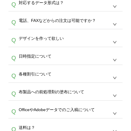
A
対応するデータ形式は？
Q
生産にて承っております。デザインツールから
デザインの作成から決済まで完了できます。
デザインツールで対応している画像アップロー
30枚以上やシルク印刷など、大口注文の場合
A
電話、FAXなどからの注文は可能ですか？
Q
ドできるデータ形式は、JPG / PNG / AI / PSD /
は、サポートが担当する
エコバッグコンシェル
PDF 形式になります。データの最大サイズ
や
タンブラーコンシェル
をご利用ください。製
オンデマンドサービスでは、サイトからのご注
は、20MBです。デジカメやスマホで撮影した
作する数量が多ければ多いほど、オンデマンド
A
デザインを作って欲しい
Q
文のみ受け付けております。30個以上のご製
写真などもアップロード可能です。使用できな
サービスよりも低価格で製作することが可能で
作をお考えの方は、サポートが担当する
エコバ
い画像はエラーになります。（※ Illustratorか
す。
うまくデザインができない。印刷するデザイン
ッグコンシェル
や
タンブラーコンシェル
サービ
らの直接入稿には対応していません。AIで保存
A
日時指定について
Q
を作って欲しい。などの場合は、製作数量が
スをご利用頂ければ、電話やFAX、メールなど
し、デザインツールからアップロードして下さ
30個以上であれば、サポート担当が、デザイ
でご注文が可能です。
い）
恐れ入りますが、日時指定は承っておりませ
ン作成のお手伝いをすることが可能です。
エコ
A
各種割引について
Q
ん。発送後18時以降に配送業者・伝票番号を
バッグコンシェル
や
タンブラーコンシェル
サー
メールでお知らせいたしますので、直接配送業
ビスをご利用ください。(※ 30個以下の場合
【まとめて割】5枚以上でご注文枚数に応じて
者にご連絡いただき調整をお願い致します。
は、デザインツールをご利用ください)
A
布製品への前処理剤の塗布について
Q
カート内で自動的に割引(最大50%)が適用され
ます。 【付与ポイント】購入金額の1％が1ポ
【濃色インクジェット印刷による仕上がりの注
イントとして付与され、次回ご注文時に1ポイ
A
OfficeやAdobeデータでのご入稿について
Q
意点（前処理剤）】カラー生地（Tシャツのホ
ント＝1円としてお使いいただけます。ポイン
ワイト、トートバッグのナチュラル、ホワイト
トは発送完了の翌日に付与され、次回ご注文時
各種形式のデータを直接ご入稿することは出来
以外）のプリントは、濃色インクジェット印刷
からご利用頂けます。ポイントの有効期限は一
A
送料は？
Q
ません。いずれのデータも該当デザインのみ画
といって、プリントを定着させるための処理剤