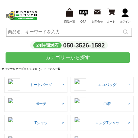
商品一覧
Q&A
お問合せ
カート
ログイン
050-3526-1592
24時間対応
カテゴリーから探す
アイテム一覧
オリジナルグッズコンシェル
トートバッグ
エコバッグ
ポーチ
巾着
Tシャツ
ロングTシャツ