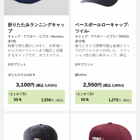
折りたたみランニングキャッ
ベースボールローキャップ-
プ
ツイル-
キャップ・アウター・ビブス / Wundou
キャップ・アウター・ビブス / TRUSS
全2色
全16色
軽量で持ち運びしやすく、日常使い
後ろにサイズ調整可能な金属クリッ
からスポーツシーンまで幅広く活躍
プのアジャスターが付いた、ファッ
するキャップです。ポリエステル
ション性の高い綿キャップ。綿なの
100％素材を使用し、はっ水性がある
で吸水性・通気性にも優れ、オール
ため急な小雨や汗にも対応。ユニセ
シーズン使いやすいアイテムです。
DTFプリント
DTFプリント
ックス仕様で、後部のマジックテー
プによりサイズ調整がしやすく、快
ポリエステル100％
綿100%
適に着用できます。チームウェアや
イベント用にもおすすめです。
3,100
2,550
円
円
(税込 3,410
)
(税込 2,805
)
円
円
\
まとめて割
/
\
まとめて割
/
50％
50％
1,550
1,275
円（税込）
円（税込）