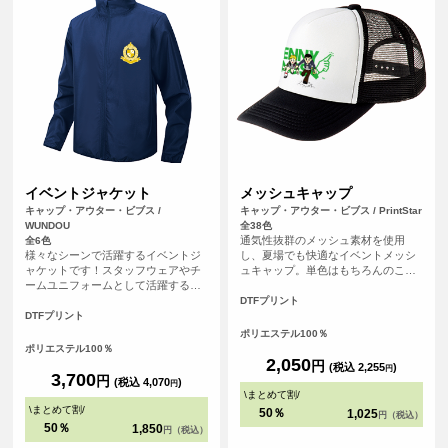
イベントジャケット
メッシュキャップ
キャップ・アウター・ビブス /
キャップ・アウター・ビブス / PrintStar
WUNDOU
全38色
通気性抜群のメッシュ素材を使用
全6色
様々なシーンで活躍するイベントジ
し、夏場でも快適なイベントメッシ
ャケットです！スタッフウェアやチ
ュキャップ。単色はもちろんのこ
ームユニフォームとして活躍する便
と、ホワイトとのツートンカラーを
利なアイテムです。オリジナルプリ
合わせた全39色の豊富なカラー展開
DTFプリント
ントを施せば、企業や団体のイベン
も魅力です！
DTFプリント
トで統一感を演出するのにぴったり
ポリエステル100％
です！デザインは表面胸元と背面へ
ポリエステル100％
プリントすることが可能です。
2,050
円
(税込 2,255
)
円
3,700
円
(税込 4,070
)
円
\
まとめて割
/
\
まとめて割
/
50％
1,025
円（税込）
50％
1,850
円（税込）