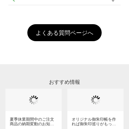
年間です。【会員ランク】過去10カ月のご注
像(JPEG,PNG,GIF,PDF)に変換、またはAdobe
を塗布しており、短納期・低価格で商品をお届
文回数により会員ランク割引(最大5%)が適用
全国一律290円(税抜)です。また4,000円(税抜)
データ(AI,PSD)で保存して頂き、デザインツー
けするため、処理剤は塗布されたままの状態で
されます。※ログインしてからご注文頂いたも
A
以上のご注文で送料無料とさせて頂いておりま
ル上にアップロードをお願い致します。
出荷を行っております。処理剤自体は人体に無
のに限ります。(同じメールアドレスでご注文
す。「まとめて割」「ポイント」「ランク割
害な性質で、水洗いで落とすことが可能です。
頂いても、ログインがされていなければ、ラン
引」などによるお値引きで4,000円未満になる
お手数ですが、お客様ご自身にて着用前に落と
クにカウントがされません。
よくある質問ページへ
場合は送料がかかりますので、ご注意くださ
していただけますようお願いいたします。※1
い。
通常注文・直送機能でのご注文に関わらず、前
処理剤が残った状態でお届けとなる場合がござ
います。※2 濃色は淡色に比べ処理剤が目立ち
やすく、1回の水洗いでは落ちない場合があり
ます、徐々に軽減されますのでどうかご安心く
ださい。
おすすめ情報
夏季休業期間中のご注文
オリジナル御朱印帳を作
商品の納期変動のお知ら
れば御朱印巡りがもっと
せ
楽しくなる！1冊からオー