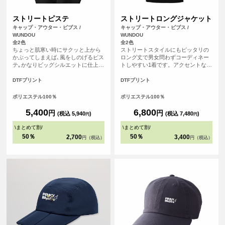
ストリートピステ
ストリートロングジャケット
キャップ・アウター・ビブス /
キャップ・アウター・ビブス /
WUNDOU
WUNDOU
全2色
全2色
ちょっと肌寒い時にサクッと上から
ストリートスタイルにもピッタリの
かぶってしまえば､風をしのげるピス
ロング丈で男女問わずコーディネー
テ｡かなりビッグシルエットに仕上げ
トしやすい1着です。アクセントなド
ているので､ワイドな着こなしの上に
ットボタンは簡易に着脱でき、機能
も着れる｡かわいいシルエットになる
性にも優れています。
DTFプリント
DTFプリント
こと間違いなし｡Vネックのピステは
インナーのTシャツをちょい見せ｡お
ポリエステル100％
ポリエステル100％
腹にゆったりさいずのサイドポケッ
ト､ボトムのリブはゆるめのしめ具合
5,400
6,800
円
円
(税込 5,940
)
(税込 7,480
)
円
円
が絶妙｡全体のシルエットにこだわっ
たアイテムです｡
\
まとめて割
/
\
まとめて割
/
50％
50％
2,700
3,400
円（税込）
円（税込）