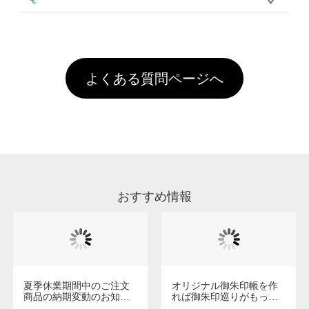
年間です。【会員ランク】過去10カ月のご注
像(JPEG,PNG,GIF,PDF)に変換、またはAdobe
を塗布しており、短納期・低価格で商品をお届
文回数により会員ランク割引(最大5%)が適用
全国一律290円(税抜)です。また4,000円(税抜)
データ(AI,PSD)で保存して頂き、デザインツー
けするため、処理剤は塗布されたままの状態で
されます。※ログインしてからご注文頂いたも
A
以上のご注文で送料無料とさせて頂いておりま
ル上にアップロードをお願い致します。
出荷を行っております。処理剤自体は人体に無
のに限ります。(同じメールアドレスでご注文
す。「まとめて割」「ポイント」「ランク割
害な性質で、水洗いで落とすことが可能です。
頂いても、ログインがされていなければ、ラン
引」などによるお値引きで4,000円未満になる
お手数ですが、お客様ご自身にて着用前に落と
クにカウントがされません。
よくある質問ページへ
場合は送料がかかりますので、ご注意くださ
していただけますようお願いいたします。※1
い。
通常注文・直送機能でのご注文に関わらず、前
処理剤が残った状態でお届けとなる場合がござ
います。※2 濃色は淡色に比べ処理剤が目立ち
やすく、1回の水洗いでは落ちない場合があり
ます、徐々に軽減されますのでどうかご安心く
ださい。
おすすめ情報
夏季休業期間中のご注文
オリジナル御朱印帳を作
商品の納期変動のお知ら
れば御朱印巡りがもっと
せ
楽しくなる！1冊からオー