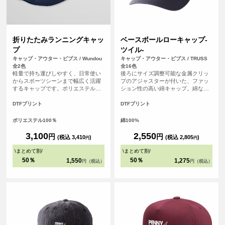
折りたたみランニングキャッ
ベースボールローキャップ-
プ
ツイル-
キャップ・アウター・ビブス / Wundou
キャップ・アウター・ビブス / TRUSS
全2色
全16色
軽量で持ち運びしやすく、日常使い
後ろにサイズ調整可能な金属クリッ
からスポーツシーンまで幅広く活躍
プのアジャスターが付いた、ファッ
するキャップです。ポリエステル
ション性の高い綿キャップ。綿なの
100％素材を使用し、はっ水性がある
で吸水性・通気性にも優れ、オール
ため急な小雨や汗にも対応。ユニセ
シーズン使いやすいアイテムです。
DTFプリント
DTFプリント
ックス仕様で、後部のマジックテー
プによりサイズ調整がしやすく、快
ポリエステル100％
綿100%
適に着用できます。チームウェアや
イベント用にもおすすめです。
3,100
2,550
円
円
(税込 3,410
)
(税込 2,805
)
円
円
\
まとめて割
/
\
まとめて割
/
50％
50％
1,550
1,275
円（税込）
円（税込）