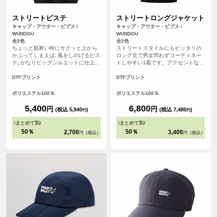
ストリートピステ
ストリートロングジャケット
キャップ・アウター・ビブス /
キャップ・アウター・ビブス /
WUNDOU
WUNDOU
全2色
全2色
ちょっと肌寒い時にサクッと上から
ストリートスタイルにもピッタリの
かぶってしまえば､風をしのげるピス
ロング丈で男女問わずコーディネー
テ｡かなりビッグシルエットに仕上げ
トしやすい1着です。アクセントなド
ているので､ワイドな着こなしの上に
ットボタンは簡易に着脱でき、機能
も着れる｡かわいいシルエットになる
性にも優れています。
DTFプリント
DTFプリント
こと間違いなし｡Vネックのピステは
インナーのTシャツをちょい見せ｡お
ポリエステル100％
ポリエステル100％
腹にゆったりさいずのサイドポケッ
ト､ボトムのリブはゆるめのしめ具合
5,400
6,800
円
円
(税込 5,940
)
(税込 7,480
)
円
円
が絶妙｡全体のシルエットにこだわっ
たアイテムです｡
\
まとめて割
/
\
まとめて割
/
50％
50％
2,700
3,400
円（税込）
円（税込）