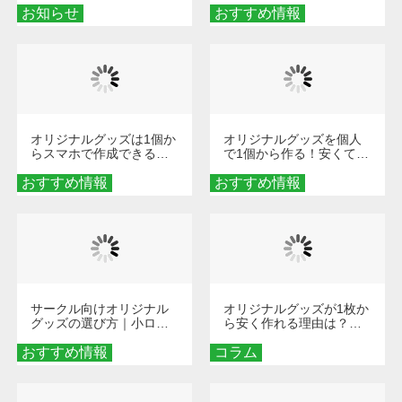
お知らせ
おすすめ情報
ダーメイドする魅力と選
び方
オリジナルグッズは1個か
オリジナルグッズを個人
らスマホで作成できる！
で1個から作る！安くて簡
旅行や遠征がもっと楽し
単なオンデマンド制作の
おすすめ情報
くなる巾着＆ポーチ活用
おすすめ情報
秘訣
術
サークル向けオリジナル
オリジナルグッズが1枚か
グッズの選び方｜小ロッ
ら安く作れる理由は？オ
ト・低予算で団結力を高
ンデマンド印刷の仕組み
おすすめ情報
める秘訣
コラム
とメリットを解説