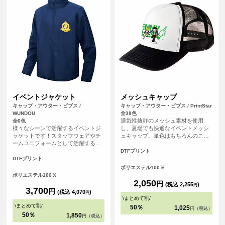
イベントジャケット
メッシュキャップ
キャップ・アウター・ビブス /
キャップ・アウター・ビブス / PrintStar
WUNDOU
全38色
通気性抜群のメッシュ素材を使用
全6色
様々なシーンで活躍するイベントジ
し、夏場でも快適なイベントメッシ
ャケットです！スタッフウェアやチ
ュキャップ。単色はもちろんのこ
ームユニフォームとして活躍する便
と、ホワイトとのツートンカラーを
利なアイテムです。オリジナルプリ
合わせた全39色の豊富なカラー展開
DTFプリント
ントを施せば、企業や団体のイベン
も魅力です！
DTFプリント
トで統一感を演出するのにぴったり
ポリエステル100％
です！デザインは表面胸元と背面へ
ポリエステル100％
プリントすることが可能です。
2,050
円
(税込 2,255
)
円
3,700
円
(税込 4,070
)
円
\
まとめて割
/
\
まとめて割
/
50％
1,025
円（税込）
50％
1,850
円（税込）