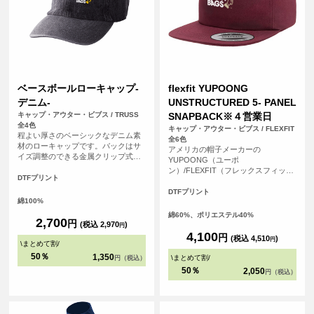
ベースボールローキャップ-
flexfit YUPOONG
デニム-
UNSTRUCTURED 5- PANEL
キャップ・アウター・ビブス / TRUSS
SNAPBACK※４営業日
全4色
キャップ・アウター・ビブス / FLEXFIT
程よい厚さのベーシックなデニム素
全6色
材のローキャップです。バックはサ
アメリカの帽子メーカーの
イズ調整のできる金属クリップ式の
YUPOONG（ユーポ
アジャスターが付いているのでサイ
ン）/FLEXFIT（フレックスフィッ
ズ感も幅広くご使用いただけます！
DTFプリント
ト）のスナップバックのキャップで
す。芯なしの5パネルでバイザーはフ
DTFプリント
綿100%
ラットのタイプです。かぶりの深さ
は深いタイプです。
綿60%、ポリエステル40%
2,700
円
(税込 2,970
)
円
4,100
円
(税込 4,510
)
円
\
まとめて割
/
50％
1,350
\
まとめて割
/
円（税込）
50％
2,050
円（税込）