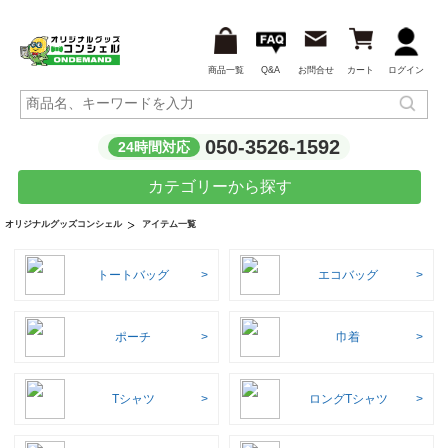
商品一覧
Q&A
お問合せ
カート
ログイン
050-3526-1592
24時間対応
カテゴリーから探す
アイテム一覧
オリジナルグッズコンシェル
トートバッグ
エコバッグ
ポーチ
巾着
Tシャツ
ロングTシャツ