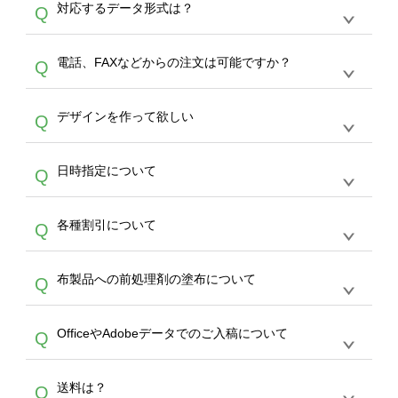
A
対応するデータ形式は？
Q
生産にて承っております。デザインツールから
デザインの作成から決済まで完了できます。
デザインツールで対応している画像アップロー
30枚以上やシルク印刷など、大口注文の場合
A
電話、FAXなどからの注文は可能ですか？
Q
ドできるデータ形式は、JPG / PNG / AI / PSD /
は、サポートが担当する
エコバッグコンシェル
PDF 形式になります。データの最大サイズ
や
タンブラーコンシェル
をご利用ください。製
オンデマンドサービスでは、サイトからのご注
は、20MBです。デジカメやスマホで撮影した
作する数量が多ければ多いほど、オンデマンド
A
デザインを作って欲しい
Q
文のみ受け付けております。30個以上のご製
写真などもアップロード可能です。使用できな
サービスよりも低価格で製作することが可能で
作をお考えの方は、サポートが担当する
エコバ
い画像はエラーになります。（※ Illustratorか
す。
うまくデザインができない。印刷するデザイン
ッグコンシェル
や
タンブラーコンシェル
サービ
らの直接入稿には対応していません。AIで保存
A
日時指定について
Q
を作って欲しい。などの場合は、製作数量が
スをご利用頂ければ、電話やFAX、メールなど
し、デザインツールからアップロードして下さ
30個以上であれば、サポート担当が、デザイ
でご注文が可能です。
い）
恐れ入りますが、日時指定は承っておりませ
ン作成のお手伝いをすることが可能です。
エコ
A
各種割引について
Q
ん。発送後18時以降に配送業者・伝票番号を
バッグコンシェル
や
タンブラーコンシェル
サー
メールでお知らせいたしますので、直接配送業
ビスをご利用ください。(※ 30個以下の場合
【まとめて割】5枚以上でご注文枚数に応じて
者にご連絡いただき調整をお願い致します。
は、デザインツールをご利用ください)
A
布製品への前処理剤の塗布について
Q
カート内で自動的に割引(最大50%)が適用され
ます。 【付与ポイント】購入金額の1％が1ポ
【濃色インクジェット印刷による仕上がりの注
イントとして付与され、次回ご注文時に1ポイ
A
OfficeやAdobeデータでのご入稿について
Q
意点（前処理剤）】カラー生地（Tシャツのホ
ント＝1円としてお使いいただけます。ポイン
ワイト、トートバッグのナチュラル、ホワイト
トは発送完了の翌日に付与され、次回ご注文時
各種形式のデータを直接ご入稿することは出来
以外）のプリントは、濃色インクジェット印刷
からご利用頂けます。ポイントの有効期限は一
A
送料は？
Q
ません。いずれのデータも該当デザインのみ画
といって、プリントを定着させるための処理剤