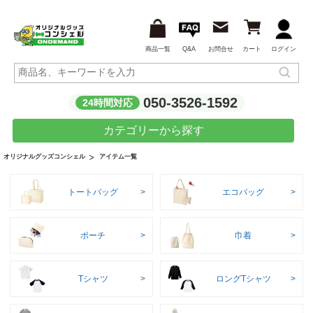
商品一覧
Q&A
お問合せ
カート
ログイン
050-3526-1592
24時間対応
カテゴリーから探す
アイテム一覧
オリジナルグッズコンシェル
トートバッグ
エコバッグ
ポーチ
巾着
Tシャツ
ロングTシャツ