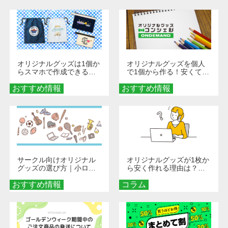
び方
オリジナルグッズは1個か
オリジナルグッズを個人
らスマホで作成できる！
で1個から作る！安くて簡
旅行や遠征がもっと楽し
単なオンデマンド制作の
おすすめ情報
くなる巾着＆ポーチ活用
おすすめ情報
秘訣
術
サークル向けオリジナル
オリジナルグッズが1枚か
グッズの選び方｜小ロッ
ら安く作れる理由は？オ
ト・低予算で団結力を高
ンデマンド印刷の仕組み
おすすめ情報
める秘訣
コラム
とメリットを解説