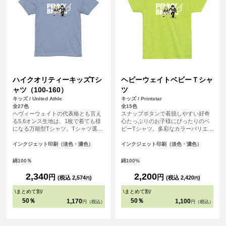
ハイクオリティーキッズTシ
ヘビーウェイトベビーＴシャ
ャツ（100-160）
ツ
キッズ / United Athle
キッズ / Printstar
全27色
全15色
ヘヴィーウェイトの代表格とも言え
スナップボタンで着脱しやすい好奇
る5.6オンス生地は、1枚で着ても様
心たっぷりのお子様にぴったりのベ
になる万能型Tシャツ。Tシャツ選び
ビーTシャツ。多彩なカラーバリエー
の重要なポイントとなる「よれな
ションと、肌に程よい着心地のオリ
い」「透けない」「長持ちする」と
ジナルTシャツが作れます♪
インクジェット印刷（淡色・濃色）
インクジェット印刷（淡色・濃色）
いう3大要素を兼ね備えています。
綿100％
綿100%
2,340
2,200
円
円
(税込 2,574
)
(税込 2,420
)
円
円
\
まとめて割
/
\
まとめて割
/
50％
50％
1,170
1,100
円（税込）
円（税込）