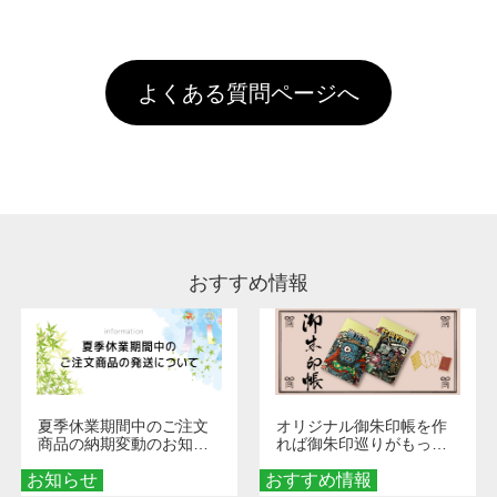
全国一律290円(税抜)です。また4,000円(税抜)
データ(AI,PSD)で保存して頂き、デザインツー
けするため、処理剤は塗布されたままの状態で
されます。※ログインしてからご注文頂いたも
A
以上のご注文で送料無料とさせて頂いておりま
ル上にアップロードをお願い致します。
出荷を行っております。処理剤自体は人体に無
のに限ります。(同じメールアドレスでご注文
す。「まとめて割」「ポイント」「ランク割
害な性質で、水洗いで落とすことが可能です。
頂いても、ログインがされていなければ、ラン
引」などによるお値引きで4,000円未満になる
お手数ですが、お客様ご自身にて着用前に落と
クにカウントがされません。
よくある質問ページへ
場合は送料がかかりますので、ご注意くださ
していただけますようお願いいたします。※1
い。
通常注文・直送機能でのご注文に関わらず、前
処理剤が残った状態でお届けとなる場合がござ
います。※2 濃色は淡色に比べ処理剤が目立ち
やすく、1回の水洗いでは落ちない場合があり
ます、徐々に軽減されますのでどうかご安心く
ださい。
おすすめ情報
夏季休業期間中のご注文
オリジナル御朱印帳を作
商品の納期変動のお知ら
れば御朱印巡りがもっと
せ
楽しくなる！1冊からオー
お知らせ
おすすめ情報
ダーメイドする魅力と選