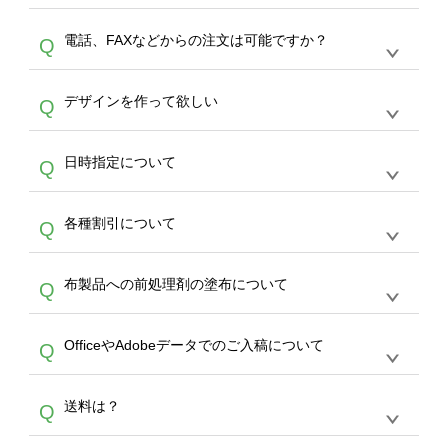
デザインの作成から決済まで完了できます。
デザインツールで対応している画像アップロー
30枚以上やシルク印刷など、大口注文の場合
A
電話、FAXなどからの注文は可能ですか？
Q
ドできるデータ形式は、JPG / PNG / AI / PSD /
は、サポートが担当する
エコバッグコンシェル
PDF 形式になります。データの最大サイズ
や
タンブラーコンシェル
をご利用ください。製
オンデマンドサービスでは、サイトからのご注
は、20MBです。デジカメやスマホで撮影した
作する数量が多ければ多いほど、オンデマンド
A
デザインを作って欲しい
Q
文のみ受け付けております。30個以上のご製
写真などもアップロード可能です。使用できな
サービスよりも低価格で製作することが可能で
作をお考えの方は、サポートが担当する
エコバ
い画像はエラーになります。（※ Illustratorか
す。
うまくデザインができない。印刷するデザイン
ッグコンシェル
や
タンブラーコンシェル
サービ
らの直接入稿には対応していません。AIで保存
A
日時指定について
Q
を作って欲しい。などの場合は、製作数量が
スをご利用頂ければ、電話やFAX、メールなど
し、デザインツールからアップロードして下さ
30個以上であれば、サポート担当が、デザイ
でご注文が可能です。
い）
恐れ入りますが、日時指定は承っておりませ
ン作成のお手伝いをすることが可能です。
エコ
A
各種割引について
Q
ん。発送後18時以降に配送業者・伝票番号を
バッグコンシェル
や
タンブラーコンシェル
サー
メールでお知らせいたしますので、直接配送業
ビスをご利用ください。(※ 30個以下の場合
【まとめて割】5枚以上でご注文枚数に応じて
者にご連絡いただき調整をお願い致します。
は、デザインツールをご利用ください)
A
布製品への前処理剤の塗布について
Q
カート内で自動的に割引(最大50%)が適用され
ます。 【付与ポイント】購入金額の1％が1ポ
【濃色インクジェット印刷による仕上がりの注
イントとして付与され、次回ご注文時に1ポイ
A
OfficeやAdobeデータでのご入稿について
Q
意点（前処理剤）】カラー生地（Tシャツのホ
ント＝1円としてお使いいただけます。ポイン
ワイト、トートバッグのナチュラル、ホワイト
トは発送完了の翌日に付与され、次回ご注文時
各種形式のデータを直接ご入稿することは出来
以外）のプリントは、濃色インクジェット印刷
からご利用頂けます。ポイントの有効期限は一
A
送料は？
Q
ません。いずれのデータも該当デザインのみ画
といって、プリントを定着させるための処理剤
年間です。【会員ランク】過去10カ月のご注
像(JPEG,PNG,GIF,PDF)に変換、またはAdobe
を塗布しており、短納期・低価格で商品をお届
文回数により会員ランク割引(最大5%)が適用