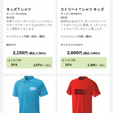
キッズＴシャツ
ストリートＴシャツ キッズ
キッズ / PrintStar
キッズ / WUNDOU
全36色
全6色
定番でスタンダードなTシャツのキッ
速乾性があるので､ダンスやストリー
ズサイズです！サイズは110サイズか
トスポーツなどに最適｡ビッグシルエ
らご用意がございます。
ットでルーズにダボッと着こなすと
グッド！激しい動きにも体に張り付
くことがなく､すぐに乾くので重たく
インクジェット印刷（淡色・濃色）
インクジェット印刷（濃色）
ならない｡夏の屋外でも冬の屋内でも
快適に体を動かすことのできる必須
綿100％
ポリエステル100％
アイテムになること間違いなしのＴ
シャツです｡
2,150
2,600
円
円
(税込 2,365
)
(税込 2,860
)
円
円
\
まとめて割
/
\
まとめて割
/
50％
50％
1,075
1,300
円（税込）
円（税込）