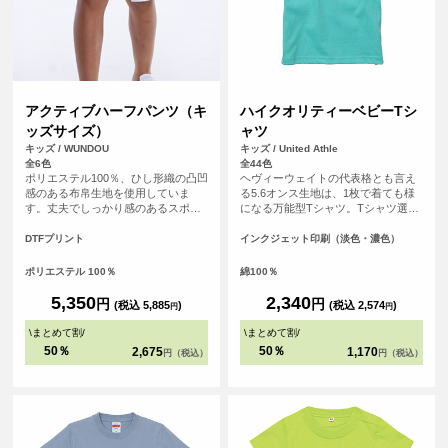
アクティブハーフパンツ（キ
ハイクオリティーベビーTシ
ッズサイズ）
ャツ
キッズ / WUNDOU
キッズ / United Athle
全6色
全44色
ポリエステル100％、ひし形織の凸凹
ヘヴィーウェイトの代表格とも言え
感のある布帛生地を使用していま
る5.6オンス生地は、1枚で着ても様
す。丈夫でしっかり感のあるスポー
になる万能型Tシャツ。Tシャツ選び
ツウェアです。サイドポケットはテ
の重要なポイントとなる「よれな
ニスボールなども収まる深めのビッ
い」「透けない」「長持ちする」と
DTFプリント
インクジェット印刷（淡色・濃色）
グサイズに。サイドスリット、ウエ
いう3大要素を兼ね備えています。
ストゴム調整可能な紐付きです。 S
ポリエステル 100％
綿100％
～XXLの大人用サイズの取り扱いも
ございます。
5,350
2,340
円
円
(税込 5,885
)
(税込 2,574
)
円
円
\
まとめて割
/
\
まとめて割
/
50％
50％
2,675
1,170
円（税込）
円（税込）