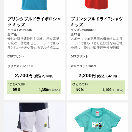
プリンタブルドライポロシャ
プリンタブルドライTシャツ
ツ キッズ
キッズ
キッズ / WUNDOU
キッズ / WUNDOU
全17色
全17色
優れた吸汗速乾性を備え、汗を素早
スポーツウェア基準の機能性により
く吸収・蒸散させる、ドライでさら
ドライでさらりとした快適な着心地
りとした快適な着心地でお子様にも
を保つ、優れた吸汗速乾性が特徴の
おすすめな、キッズサイズのドライ
ドライTシャツです。さらにシルクの
ポロシャツ。アクティブな外出シー
ような滑らかな生地感で肌触りも魅
DTFプリント
DTFプリント
ンやスポーツシーンでも、爽やかな
力的。まるで着ていることを忘れる
印象を保ちます。さらに、シルクの
ほどの心地よさは、アクティブシー
ポリエステル100％
ポリエステル100％
ような滑らかな肌触りも魅力。上品
ンはもちろん、リラックスしたい普
なルックスながら、オンオフ問わず
段使いにもぴったりです。
2,700
2,200
円
円
(税込 2,970
)
(税込 2,420
)
円
円
快適に着用いただけます。
\
まとめて割
/
\
まとめて割
/
50％
50％
1,350
1,100
円（税込）
円（税込）