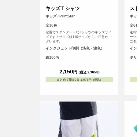
キッズＴシャツ
ス
キッズ / PrintStar
キッ
全36色
全6
定番でスタンダードなTシャツのキッズサイ
速乾
ズです！サイズは110サイズからご用意がご
ーツ
ざいます。
にダ
も体
インクジェット印刷（淡色・濃色）
イン
重た
快適
綿100％
ポリ
にな
2,150
円
(税込 2,365
)
円
まとめて割
:
50％
1,075
円（税込）