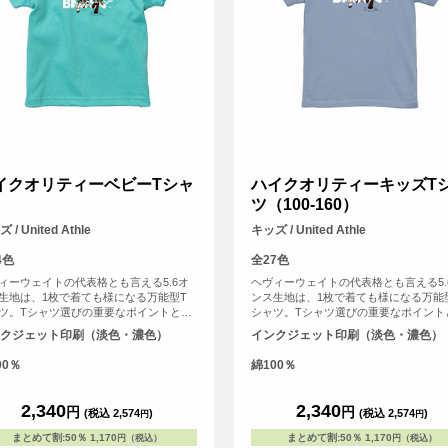
イクオリティーベビーTシャ
ハイクオリティーキッズT
ツ（100-160）
 / United Athle
キッズ / United Athle
4色
全27色
ィーウェイトの代表格とも言える5.6オ
ヘヴィーウェイトの代表格とも言える5.
生地は、1枚で着ても様になる万能型T
ンス生地は、1枚で着ても様になる万能
ツ。Tシャツ選びの重要なポイントとな
シャツ。Tシャツ選びの重要なポイント
よれない」「透けない」「長持ちする」
る「よれない」「透けない」「長持ち
クジェット印刷（淡色・濃色）
インクジェット印刷（淡色・濃色）
う3大要素を兼ね備えています。
という3大要素を兼ね備えています。
00％
綿100％
2,340
2,340
円
円
(税込 2,574
)
(税込 2,574
)
円
円
まとめて割
:
50％
1,170
まとめて割
:
50％
1,170
円（税込）
円（税込）