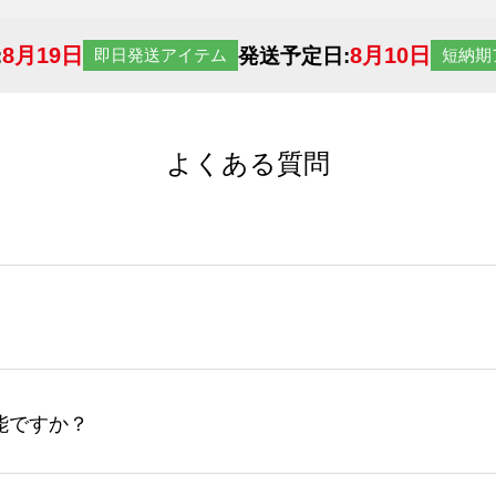
8月19日
8月10日
:
発送予定日:
即日発送アイテム
短納期
よくある質問
サイトからの受注生産にて承っております。デザインツールか
など、大口注文の場合は、サポートが担当する
エコバッグコンシ
ば多いほど、オンデマンドサービスよりも低価格で製作するこ
ップロードできるデータ形式は、JPG / PNG / AI / PS
能ですか？
やスマホで撮影した写真などもアップロード可能です。使用で
接入稿には対応していません。AIで保存し、デザインツールからアップ