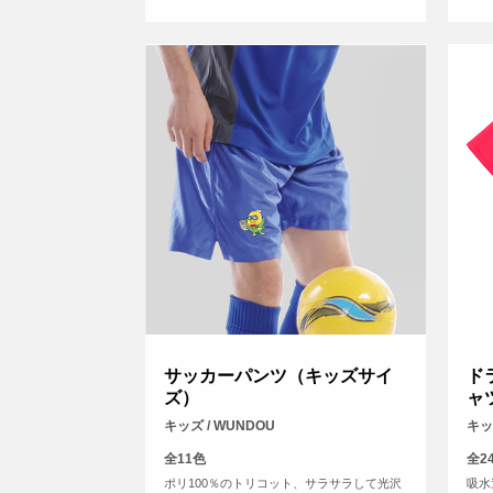
サッカーパンツ（キッズサイ
ド
ズ）
ャ
キッズ / WUNDOU
キッズ
全11色
全2
ポリ100％のトリコット、サラサラして光沢
吸水