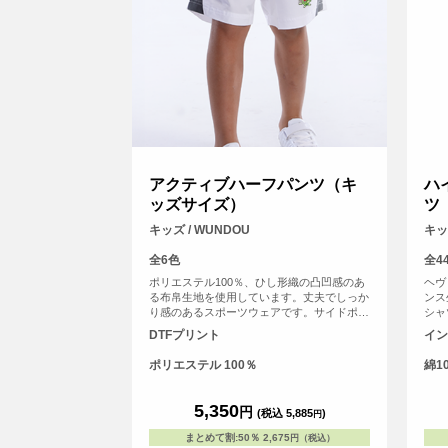
アクティブハーフパンツ（キ
ハ
ッズサイズ）
ツ
キッズ / WUNDOU
キッズ
全6色
全4
ポリエステル100％、ひし形織の凸凹感のあ
ヘヴ
る布帛生地を使用しています。丈夫でしっか
ンス
り感のあるスポーツウェアです。サイドポケ
シャ
ットはテニスボールなども収まる深めのビッ
る「
DTFプリント
イン
グサイズに。サイドスリット、ウエストゴム
とい
調整可能な紐付きです。 S～XXLの大人用サ
ポリエステル 100％
綿1
イズの取り扱いもございます。
5,350
円
(税込 5,885
)
円
まとめて割
:
50％
2,675
円（税込）