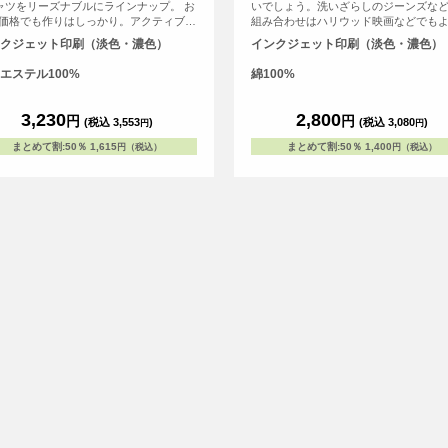
ャツをリーズナブルにラインナップ。 お
いでしょう。洗いざらしのジーンズな
価格でも作りはしっかり。アクティブシ
組み合わせはハリウッド映画などでも
を支えます!
るアメリカンテイスト。<br>シンプル
クジェット印刷（淡色・濃色）
インクジェット印刷（淡色・濃色）
なカッコよさにあこがれますよね。マ
ウェイトTシャツはそん本場アメリカの
エステル100%
綿100%
ールを感じさせてくれるTシャツです。<b
吸水性、通気性、伸縮性がバツグンだ
汗をかく季節の必須アイテム。もちろ
3,230
2,800
円
円
(税込 3,553
)
(税込 3,080
)
円
円
以外の時期でもインナーとして大活躍
す。一年を通してさらりとさわやかに
まとめて割
:
50％
1,615
まとめて割
:
50％
1,400
円（税込）
円（税込）
してみませんか？