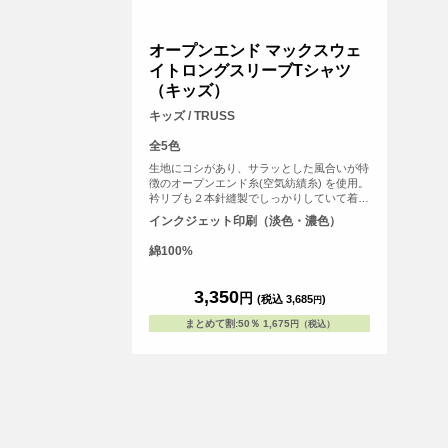
オープンエンド マックスウェ
イトロングスリーブTシャツ
（キッズ）
キッズ / TRUSS
全5色
生地にコシがあり、サラッとした風合いが特
徴のオープンエンド糸(空気紡績糸) を使用。
衿リブも２本針縫製でしっかりしていて着込
むごとに身体に馴染むこと間違いなし。厚手
インクジェット印刷（淡色・濃色）
の素材で耐久性抜群です。
綿100%
3,350
円
(税込 3,685
)
円
まとめて割
:
50％
1,675
円（税込）