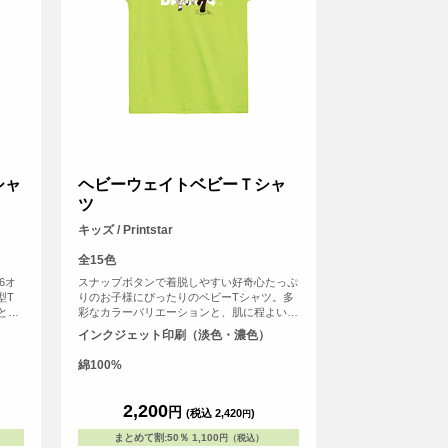
シャ
ヘビーウェイトベビーＴシャ
ツ
キッズ / Printstar
全15色
6オ
スナップボタンで着脱しやすい好奇心たっぷ
型T
りのお子様にぴったりのベビーTシャツ。多
とな
彩なカラーバリエーションと、肌に程よい着
する」
心地のオリジナルTシャツが作れます♪
インクジェット印刷（淡色・濃色）
綿100%
2,200
円
(税込 2,420
)
円
まとめて割
:
50％
1,100
円（税込）