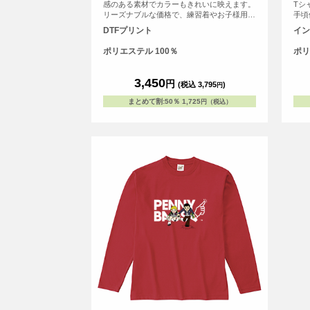
感のある素材でカラーもきれいに映えます。
Tシ
リーズナブルな価格で、練習着やお子様用に
手頃
ぴったり。洗い替えもいらないくらいの速乾
ーン
DTFプリント
イン
性があり、サッカーゲームパンツとして、幅
広い分野でプラクティスパンツとして人気の
ポリエステル 100％
ポリ
高いアイテムです。 S～XXLの大人用サイズ
の取り扱いもございます。
3,450
円
(税込 3,795
)
円
まとめて割
:
50％
1,725
円（税込）