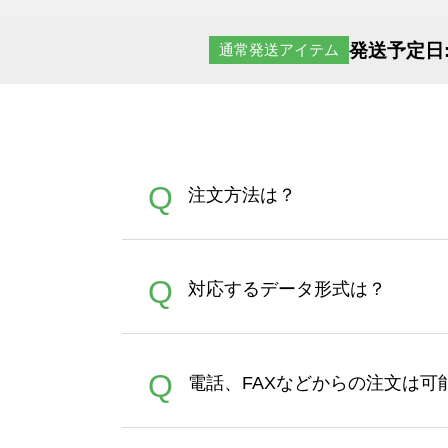
発送予定日
通常発送アイテム
Q
注文方法は？
オンデマンドサービスでは、
A
Q
対応するデータ形式は？
す。 30枚以上やシルク印刷
さい。製作する数量が多けれ
デザインツールで対応している画像ア
A
Q
電話、FAXなどからの注文は可
ズは、20MBです。デジカメ
Illustratorからの直