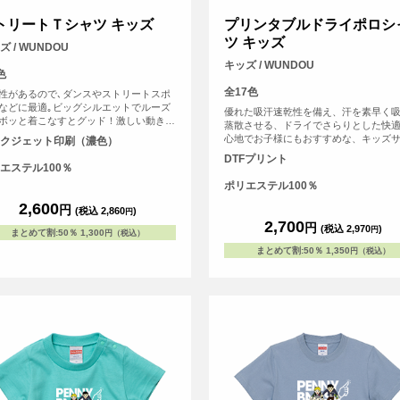
トリートＴシャツ キッズ
プリンタブルドライポロシ
ツ キッズ
ズ / WUNDOU
キッズ / WUNDOU
色
全17色
性があるので､ダンスやストリートスポ
などに最適｡ビッグシルエットでルーズ
優れた吸汗速乾性を備え、汗を素早く
ボッと着こなすとグッド！激しい動きに
蒸散させる、ドライでさらりとした快
に張り付くことがなく､すぐに乾くので
心地でお子様にもおすすめな、キッズ
クジェット印刷（濃色）
くならない｡夏の屋外でも冬の屋内でも
のドライポロシャツ。アクティブな外
DTFプリント
に体を動かすことのできる必須アイテム
ンやスポーツシーンでも、爽やかな印
エステル100％
ること間違いなしのＴシャツです｡
ちます。さらに、シルクのような滑ら
ポリエステル100％
触りも魅力。上品なルックスながら、
2,600
フ問わず快適に着用いただけます。
円
(税込 2,860
)
円
2,700
円
(税込 2,970
)
円
まとめて割
:
50％
1,300
円（税込）
まとめて割
:
50％
1,350
円（税込）