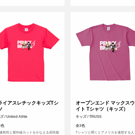
ライアスレチックキッズTシ
オープンエンド マックスウ
ツ
イト Tシャツ（キッズ）
 / United Athle
キッズ / TRUSS
4色
全3色
速乾性と紫外線カットをかなえる高性能
Tシャツと聞くとアメリカを連想する人