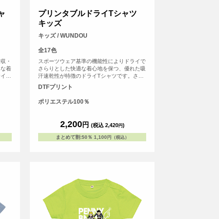
ャ
プリンタブルドライTシャツ
キッズ
キッズ / WUNDOU
全17色
吸収・
スポーツウェア基準の機能性によりドライで
適な着
さらりとした快適な着心地を保つ、優れた吸
サイズ
汗速乾性が特徴のドライTシャツです。さら
出シー
にシルクのような滑らかな生地感で肌触りも
DTFプリント
象を保
魅力的。まるで着ていることを忘れるほどの
かな肌
心地よさは、アクティブシーンはもちろん、
ポリエステル100％
オンオ
リラックスしたい普段使いにもぴったりで
す。
2,200
円
(税込 2,420
)
円
まとめて割
:
50％
1,100
円（税込）