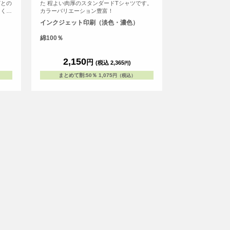
どとの
た 程よい肉厚のスタンダードTシャツです。
よく見
カラーバリエーション豊富！
でラフ
インクジェット印刷（淡色・濃色）
ックス
フィ
綿100％
r>
から、
んそれ
2,150
円
(税込 2,365
)
円
しま
着こな
まとめて割
:
50％
1,075
円（税込）