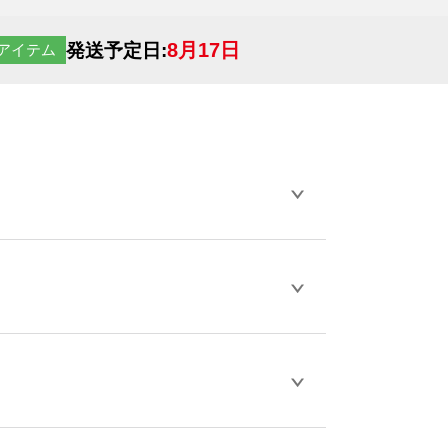
8月17日
発送予定日:
アイテム
らデザインの作成から決済まで完了できま
ェル
や
タンブラーコンシェル
をご利用くだ
とが可能です。
D / PDF 形式になります。データの最大サイ
きない画像はエラーになります。（※
ロードして下さい）