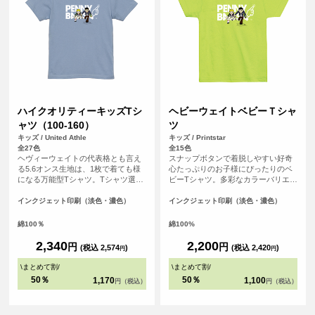
ハイクオリティーキッズTシ
ヘビーウェイトベビーＴシャ
ャツ（100-160）
ツ
キッズ / United Athle
キッズ / Printstar
全27色
全15色
ヘヴィーウェイトの代表格とも言え
スナップボタンで着脱しやすい好奇
る5.6オンス生地は、1枚で着ても様
心たっぷりのお子様にぴったりのベ
になる万能型Tシャツ。Tシャツ選び
ビーTシャツ。多彩なカラーバリエー
の重要なポイントとなる「よれな
ションと、肌に程よい着心地のオリ
い」「透けない」「長持ちする」と
ジナルTシャツが作れます♪
インクジェット印刷（淡色・濃色）
インクジェット印刷（淡色・濃色）
いう3大要素を兼ね備えています。
綿100％
綿100%
2,340
2,200
円
円
(税込 2,574
)
(税込 2,420
)
円
円
\
まとめて割
/
\
まとめて割
/
50％
50％
1,170
1,100
円（税込）
円（税込）