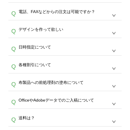
デザインの作成から決済まで完了できます。
デザインツールで対応している画像アップロー
30枚以上やシルク印刷など、大口注文の場合
A
電話、FAXなどからの注文は可能ですか？
Q
ドできるデータ形式は、JPG / PNG / AI / PSD /
は、サポートが担当する
エコバッグコンシェル
PDF 形式になります。データの最大サイズ
や
タンブラーコンシェル
をご利用ください。製
オンデマンドサービスでは、サイトからのご注
は、20MBです。デジカメやスマホで撮影した
作する数量が多ければ多いほど、オンデマンド
A
デザインを作って欲しい
Q
文のみ受け付けております。30個以上のご製
写真などもアップロード可能です。使用できな
サービスよりも低価格で製作することが可能で
作をお考えの方は、サポートが担当する
エコバ
い画像はエラーになります。（※ Illustratorか
す。
うまくデザインができない。印刷するデザイン
ッグコンシェル
や
タンブラーコンシェル
サービ
らの直接入稿には対応していません。AIで保存
A
日時指定について
Q
を作って欲しい。などの場合は、製作数量が
スをご利用頂ければ、電話やFAX、メールなど
し、デザインツールからアップロードして下さ
30個以上であれば、サポート担当が、デザイ
でご注文が可能です。
い）
恐れ入りますが、日時指定は承っておりませ
ン作成のお手伝いをすることが可能です。
エコ
A
各種割引について
Q
ん。発送後18時以降に配送業者・伝票番号を
バッグコンシェル
や
タンブラーコンシェル
サー
メールでお知らせいたしますので、直接配送業
ビスをご利用ください。(※ 30個以下の場合
【まとめて割】5枚以上でご注文枚数に応じて
者にご連絡いただき調整をお願い致します。
は、デザインツールをご利用ください)
A
布製品への前処理剤の塗布について
Q
カート内で自動的に割引(最大50%)が適用され
ます。 【付与ポイント】購入金額の1％が1ポ
【濃色インクジェット印刷による仕上がりの注
イントとして付与され、次回ご注文時に1ポイ
A
OfficeやAdobeデータでのご入稿について
Q
意点（前処理剤）】カラー生地（Tシャツのホ
ント＝1円としてお使いいただけます。ポイン
ワイト、トートバッグのナチュラル、ホワイト
トは発送完了の翌日に付与され、次回ご注文時
各種形式のデータを直接ご入稿することは出来
以外）のプリントは、濃色インクジェット印刷
からご利用頂けます。ポイントの有効期限は一
A
送料は？
Q
ません。いずれのデータも該当デザインのみ画
といって、プリントを定着させるための処理剤
年間です。【会員ランク】過去10カ月のご注
像(JPEG,PNG,GIF,PDF)に変換、またはAdobe
を塗布しており、短納期・低価格で商品をお届
文回数により会員ランク割引(最大5%)が適用