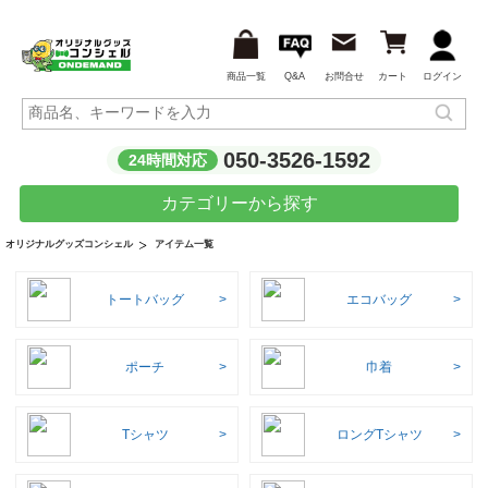
商品一覧
Q&A
お問合せ
カート
ログイン
050-3526-1592
24時間対応
カテゴリーから探す
アイテム一覧
オリジナルグッズコンシェル
トートバッグ
エコバッグ
ポーチ
巾着
Tシャツ
ロングTシャツ