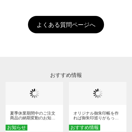
全国一律290円(税抜)です。また4,000円(税抜)
データ(AI,PSD)で保存して頂き、デザインツー
けするため、処理剤は塗布されたままの状態で
されます。※ログインしてからご注文頂いたも
A
以上のご注文で送料無料とさせて頂いておりま
ル上にアップロードをお願い致します。
出荷を行っております。処理剤自体は人体に無
のに限ります。(同じメールアドレスでご注文
す。「まとめて割」「ポイント」「ランク割
害な性質で、水洗いで落とすことが可能です。
頂いても、ログインがされていなければ、ラン
引」などによるお値引きで4,000円未満になる
お手数ですが、お客様ご自身にて着用前に落と
クにカウントがされません。
よくある質問ページへ
場合は送料がかかりますので、ご注意くださ
していただけますようお願いいたします。※1
い。
通常注文・直送機能でのご注文に関わらず、前
処理剤が残った状態でお届けとなる場合がござ
います。※2 濃色は淡色に比べ処理剤が目立ち
やすく、1回の水洗いでは落ちない場合があり
ます、徐々に軽減されますのでどうかご安心く
ださい。
おすすめ情報
夏季休業期間中のご注文
オリジナル御朱印帳を作
商品の納期変動のお知ら
れば御朱印巡りがもっと
せ
楽しくなる！1冊からオー
お知らせ
おすすめ情報
ダーメイドする魅力と選