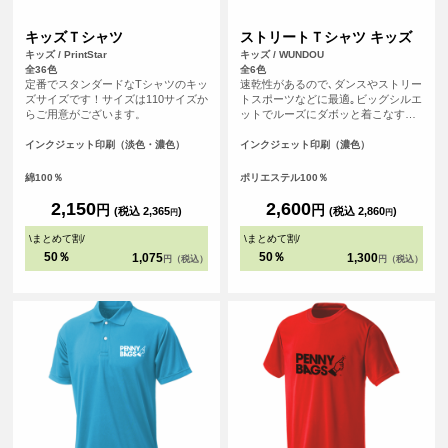
キッズＴシャツ
ストリートＴシャツ キッズ
キッズ / PrintStar
キッズ / WUNDOU
全36色
全6色
定番でスタンダードなTシャツのキッ
速乾性があるので､ダンスやストリー
ズサイズです！サイズは110サイズか
トスポーツなどに最適｡ビッグシルエ
らご用意がございます。
ットでルーズにダボッと着こなすと
グッド！激しい動きにも体に張り付
くことがなく､すぐに乾くので重たく
インクジェット印刷（淡色・濃色）
インクジェット印刷（濃色）
ならない｡夏の屋外でも冬の屋内でも
快適に体を動かすことのできる必須
綿100％
ポリエステル100％
アイテムになること間違いなしのＴ
シャツです｡
2,150
2,600
円
円
(税込 2,365
)
(税込 2,860
)
円
円
\
まとめて割
/
\
まとめて割
/
50％
50％
1,075
1,300
円（税込）
円（税込）