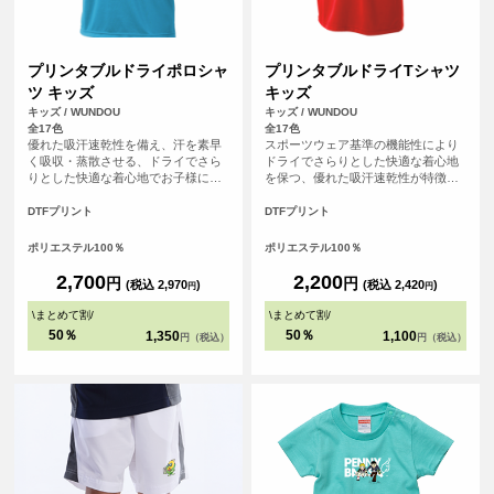
プリンタブルドライポロシャ
プリンタブルドライTシャツ
ツ キッズ
キッズ
キッズ / WUNDOU
キッズ / WUNDOU
全17色
全17色
優れた吸汗速乾性を備え、汗を素早
スポーツウェア基準の機能性により
く吸収・蒸散させる、ドライでさら
ドライでさらりとした快適な着心地
りとした快適な着心地でお子様にも
を保つ、優れた吸汗速乾性が特徴の
おすすめな、キッズサイズのドライ
ドライTシャツです。さらにシルクの
ポロシャツ。アクティブな外出シー
ような滑らかな生地感で肌触りも魅
DTFプリント
DTFプリント
ンやスポーツシーンでも、爽やかな
力的。まるで着ていることを忘れる
印象を保ちます。さらに、シルクの
ほどの心地よさは、アクティブシー
ポリエステル100％
ポリエステル100％
ような滑らかな肌触りも魅力。上品
ンはもちろん、リラックスしたい普
なルックスながら、オンオフ問わず
段使いにもぴったりです。
2,700
2,200
円
円
(税込 2,970
)
(税込 2,420
)
円
円
快適に着用いただけます。
\
まとめて割
/
\
まとめて割
/
50％
50％
1,350
1,100
円（税込）
円（税込）