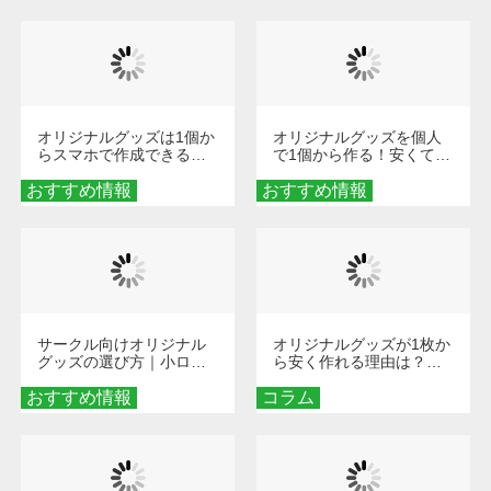
び方
オリジナルグッズは1個か
オリジナルグッズを個人
らスマホで作成できる！
で1個から作る！安くて簡
旅行や遠征がもっと楽し
単なオンデマンド制作の
おすすめ情報
くなる巾着＆ポーチ活用
おすすめ情報
秘訣
術
サークル向けオリジナル
オリジナルグッズが1枚か
グッズの選び方｜小ロッ
ら安く作れる理由は？オ
ト・低予算で団結力を高
ンデマンド印刷の仕組み
おすすめ情報
める秘訣
コラム
とメリットを解説