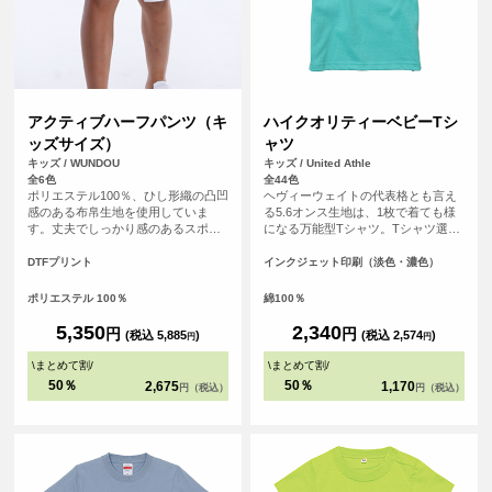
アクティブハーフパンツ（キ
ハイクオリティーベビーTシ
ッズサイズ）
ャツ
キッズ / WUNDOU
キッズ / United Athle
全6色
全44色
ポリエステル100％、ひし形織の凸凹
ヘヴィーウェイトの代表格とも言え
感のある布帛生地を使用していま
る5.6オンス生地は、1枚で着ても様
す。丈夫でしっかり感のあるスポー
になる万能型Tシャツ。Tシャツ選び
ツウェアです。サイドポケットはテ
の重要なポイントとなる「よれな
ニスボールなども収まる深めのビッ
い」「透けない」「長持ちする」と
DTFプリント
インクジェット印刷（淡色・濃色）
グサイズに。サイドスリット、ウエ
いう3大要素を兼ね備えています。
ストゴム調整可能な紐付きです。 S
ポリエステル 100％
綿100％
～XXLの大人用サイズの取り扱いも
ございます。
5,350
2,340
円
円
(税込 5,885
)
(税込 2,574
)
円
円
\
まとめて割
/
\
まとめて割
/
50％
50％
2,675
1,170
円（税込）
円（税込）