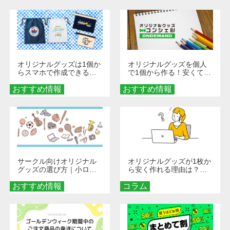
び方
オリジナルグッズは1個か
オリジナルグッズを個人
らスマホで作成できる！
で1個から作る！安くて簡
旅行や遠征がもっと楽し
単なオンデマンド制作の
おすすめ情報
くなる巾着＆ポーチ活用
おすすめ情報
秘訣
術
サークル向けオリジナル
オリジナルグッズが1枚か
グッズの選び方｜小ロッ
ら安く作れる理由は？オ
ト・低予算で団結力を高
ンデマンド印刷の仕組み
おすすめ情報
める秘訣
コラム
とメリットを解説