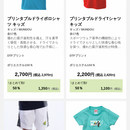
プリンタブルドライポロシャ
プリンタブルドライTシャツ
ツ キッズ
キッズ
キッズ / WUNDOU
キッズ / WUNDOU
全17色
全17色
優れた吸汗速乾性を備え、汗を素早
スポーツウェア基準の機能性により
く吸収・蒸散させる、ドライでさら
ドライでさらりとした快適な着心地
りとした快適な着心地でお子様にも
を保つ、優れた吸汗速乾性が特徴の
おすすめな、キッズサイズのドライ
ドライTシャツです。さらにシルクの
ポロシャツ。アクティブな外出シー
ような滑らかな生地感で肌触りも魅
DTFプリント
DTFプリント
ンやスポーツシーンでも、爽やかな
力的。まるで着ていることを忘れる
印象を保ちます。さらに、シルクの
ほどの心地よさは、アクティブシー
ポリエステル100％
ポリエステル100％
ような滑らかな肌触りも魅力。上品
ンはもちろん、リラックスしたい普
なルックスながら、オンオフ問わず
段使いにもぴったりです。
2,700
2,200
円
円
(税込 2,970
)
(税込 2,420
)
円
円
快適に着用いただけます。
\
まとめて割
/
\
まとめて割
/
50％
50％
1,350
1,100
円（税込）
円（税込）