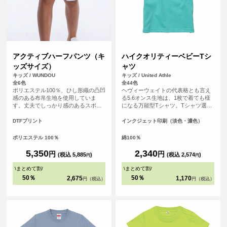
アクティブハーフパンツ（キ
ハイクオリティーベビーTシ
ッズサイズ）
ャツ
キッズ / WUNDOU
キッズ / United Athle
全6色
全44色
ポリエステル100％、ひし形織の凸凹
ヘヴィーウェイトの代表格とも言え
感のある布帛生地を使用していま
る5.6オンス生地は、1枚で着ても様
す。丈夫でしっかり感のあるスポー
になる万能型Tシャツ。Tシャツ選び
ツウェアです。サイドポケットはテ
の重要なポイントとなる「よれな
ニスボールなども収まる深めのビッ
い」「透けない」「長持ちする」と
DTFプリント
インクジェット印刷（淡色・濃色）
グサイズに。サイドスリット、ウエ
いう3大要素を兼ね備えています。
ストゴム調整可能な紐付きです。 S
ポリエステル 100％
綿100％
～XXLの大人用サイズの取り扱いも
ございます。
5,350
2,340
円
円
(税込 5,885
)
(税込 2,574
)
円
円
\
まとめて割
/
\
まとめて割
/
50％
50％
2,675
1,170
円（税込）
円（税込）