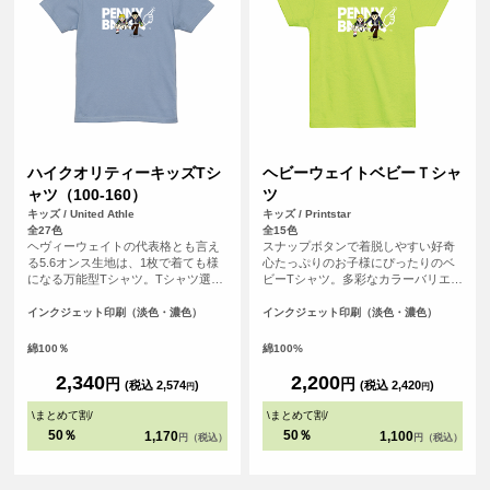
ハイクオリティーキッズTシ
ヘビーウェイトベビーＴシャ
ャツ（100-160）
ツ
キッズ / United Athle
キッズ / Printstar
全27色
全15色
ヘヴィーウェイトの代表格とも言え
スナップボタンで着脱しやすい好奇
る5.6オンス生地は、1枚で着ても様
心たっぷりのお子様にぴったりのベ
になる万能型Tシャツ。Tシャツ選び
ビーTシャツ。多彩なカラーバリエー
の重要なポイントとなる「よれな
ションと、肌に程よい着心地のオリ
い」「透けない」「長持ちする」と
ジナルTシャツが作れます♪
インクジェット印刷（淡色・濃色）
インクジェット印刷（淡色・濃色）
いう3大要素を兼ね備えています。
綿100％
綿100%
2,340
2,200
円
円
(税込 2,574
)
(税込 2,420
)
円
円
\
まとめて割
/
\
まとめて割
/
50％
50％
1,170
1,100
円（税込）
円（税込）