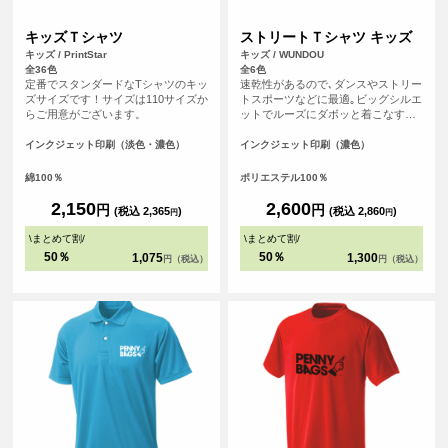
キッズＴシャツ
ストリートＴシャツ キッズ
キッズ / PrintStar
キッズ / WUNDOU
全36色
全6色
定番でスタンダードなTシャツのキッ
速乾性があるので､ダンスやストリー
ズサイズです！サイズは110サイズか
トスポーツなどに最適｡ビッグシルエ
らご用意がございます。
ットでルーズにダボッと着こなすと
グッド！激しい動きにも体に張り付
くことがなく､すぐに乾くので重たく
インクジェット印刷（淡色・濃色）
インクジェット印刷（濃色）
ならない｡夏の屋外でも冬の屋内でも
快適に体を動かすことのできる必須
綿100％
ポリエステル100％
アイテムになること間違いなしのＴ
シャツです｡
2,150
2,600
円
円
(税込 2,365
)
(税込 2,860
)
円
円
\
まとめて割
/
\
まとめて割
/
50％
50％
1,075
1,300
円（税込）
円（税込）