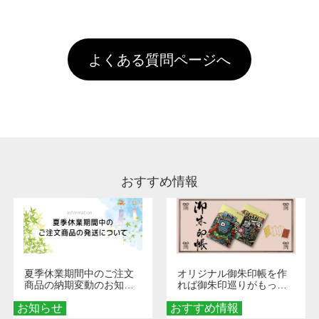
全国一律290円(税抜)です。また4,000円(税抜)
データ(AI,PSD)で保存して頂き、デザインツー
けするため、処理剤は塗布されたままの状態で
されます。※ログインしてからご注文頂いたも
A
以上のご注文で送料無料とさせて頂いておりま
ル上にアップロードをお願い致します。
出荷を行っております。処理剤自体は人体に無
のに限ります。(同じメールアドレスでご注文
す。「まとめて割」「ポイント」「ランク割
害な性質で、水洗いで落とすことが可能です。
頂いても、ログインがされていなければ、ラン
引」などによるお値引きで4,000円未満になる
お手数ですが、お客様ご自身にて着用前に落と
クにカウントがされません。
よくある質問ページへ
場合は送料がかかりますので、ご注意くださ
していただけますようお願いいたします。※1
い。
通常注文・直送機能でのご注文に関わらず、前
処理剤が残った状態でお届けとなる場合がござ
います。※2 濃色は淡色に比べ処理剤が目立ち
やすく、1回の水洗いでは落ちない場合があり
ます、徐々に軽減されますのでどうかご安心く
ださい。
おすすめ情報
夏季休業期間中のご注文
オリジナル御朱印帳を作
商品の納期変動のお知ら
れば御朱印巡りがもっと
せ
楽しくなる！1冊からオー
お知らせ
おすすめ情報
ダーメイドする魅力と選