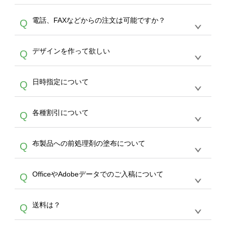
デザインの作成から決済まで完了できます。
デザインツールで対応している画像アップロー
30枚以上やシルク印刷など、大口注文の場合
A
電話、FAXなどからの注文は可能ですか？
Q
ドできるデータ形式は、JPG / PNG / AI / PSD /
は、サポートが担当する
エコバッグコンシェル
PDF 形式になります。データの最大サイズ
や
タンブラーコンシェル
をご利用ください。製
オンデマンドサービスでは、サイトからのご注
は、20MBです。デジカメやスマホで撮影した
作する数量が多ければ多いほど、オンデマンド
A
デザインを作って欲しい
Q
文のみ受け付けております。30個以上のご製
写真などもアップロード可能です。使用できな
サービスよりも低価格で製作することが可能で
作をお考えの方は、サポートが担当する
エコバ
い画像はエラーになります。（※ Illustratorか
す。
うまくデザインができない。印刷するデザイン
ッグコンシェル
や
タンブラーコンシェル
サービ
らの直接入稿には対応していません。AIで保存
A
日時指定について
Q
を作って欲しい。などの場合は、製作数量が
スをご利用頂ければ、電話やFAX、メールなど
し、デザインツールからアップロードして下さ
30個以上であれば、サポート担当が、デザイ
でご注文が可能です。
い）
恐れ入りますが、日時指定は承っておりませ
ン作成のお手伝いをすることが可能です。
エコ
A
各種割引について
Q
ん。発送後18時以降に配送業者・伝票番号を
バッグコンシェル
や
タンブラーコンシェル
サー
メールでお知らせいたしますので、直接配送業
ビスをご利用ください。(※ 30個以下の場合
【まとめて割】5枚以上でご注文枚数に応じて
者にご連絡いただき調整をお願い致します。
は、デザインツールをご利用ください)
A
布製品への前処理剤の塗布について
Q
カート内で自動的に割引(最大50%)が適用され
ます。 【付与ポイント】購入金額の1％が1ポ
【濃色インクジェット印刷による仕上がりの注
イントとして付与され、次回ご注文時に1ポイ
A
OfficeやAdobeデータでのご入稿について
Q
意点（前処理剤）】カラー生地（Tシャツのホ
ント＝1円としてお使いいただけます。ポイン
ワイト、トートバッグのナチュラル、ホワイト
トは発送完了の翌日に付与され、次回ご注文時
各種形式のデータを直接ご入稿することは出来
以外）のプリントは、濃色インクジェット印刷
からご利用頂けます。ポイントの有効期限は一
A
送料は？
Q
ません。いずれのデータも該当デザインのみ画
といって、プリントを定着させるための処理剤
年間です。【会員ランク】過去10カ月のご注
像(JPEG,PNG,GIF,PDF)に変換、またはAdobe
を塗布しており、短納期・低価格で商品をお届
文回数により会員ランク割引(最大5%)が適用