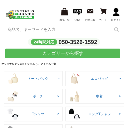
商品一覧
Q&A
お問合せ
カート
ログイン
050-3526-1592
24時間対応
カテゴリーから探す
アイテム一覧
オリジナルグッズコンシェル
トートバッグ
エコバッグ
ポーチ
巾着
Tシャツ
ロングTシャツ