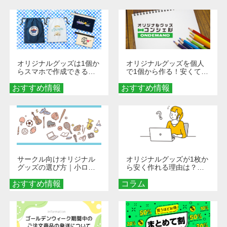
び方
オリジナルグッズは1個か
オリジナルグッズを個人
らスマホで作成できる！
で1個から作る！安くて簡
旅行や遠征がもっと楽し
単なオンデマンド制作の
おすすめ情報
くなる巾着＆ポーチ活用
おすすめ情報
秘訣
術
サークル向けオリジナル
オリジナルグッズが1枚か
グッズの選び方｜小ロッ
ら安く作れる理由は？オ
ト・低予算で団結力を高
ンデマンド印刷の仕組み
おすすめ情報
める秘訣
コラム
とメリットを解説