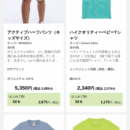
アクティブハーフパンツ（キ
ハイクオリティーベビーTシ
ッズサイズ）
ャツ
キッズ / WUNDOU
キッズ / United Athle
全6色
全44色
ポリエステル100％、ひし形織の凸凹
ヘヴィーウェイトの代表格とも言え
感のある布帛生地を使用していま
る5.6オンス生地は、1枚で着ても様
す。丈夫でしっかり感のあるスポー
になる万能型Tシャツ。Tシャツ選び
ツウェアです。サイドポケットはテ
の重要なポイントとなる「よれな
ニスボールなども収まる深めのビッ
い」「透けない」「長持ちする」と
DTFプリント
インクジェット印刷（淡色・濃色）
グサイズに。サイドスリット、ウエ
いう3大要素を兼ね備えています。
ストゴム調整可能な紐付きです。 S
ポリエステル 100％
綿100％
～XXLの大人用サイズの取り扱いも
ございます。
5,350
2,340
円
円
(税込 5,885
)
(税込 2,574
)
円
円
\
まとめて割
/
\
まとめて割
/
50％
50％
2,675
1,170
円（税込）
円（税込）