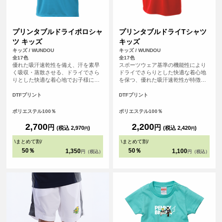
プリンタブルドライポロシャ
プリンタブルドライTシャツ
ツ キッズ
キッズ
キッズ / WUNDOU
キッズ / WUNDOU
全17色
全17色
優れた吸汗速乾性を備え、汗を素早
スポーツウェア基準の機能性により
く吸収・蒸散させる、ドライでさら
ドライでさらりとした快適な着心地
りとした快適な着心地でお子様にも
を保つ、優れた吸汗速乾性が特徴の
おすすめな、キッズサイズのドライ
ドライTシャツです。さらにシルクの
ポロシャツ。アクティブな外出シー
ような滑らかな生地感で肌触りも魅
DTFプリント
DTFプリント
ンやスポーツシーンでも、爽やかな
力的。まるで着ていることを忘れる
印象を保ちます。さらに、シルクの
ほどの心地よさは、アクティブシー
ポリエステル100％
ポリエステル100％
ような滑らかな肌触りも魅力。上品
ンはもちろん、リラックスしたい普
なルックスながら、オンオフ問わず
段使いにもぴったりです。
2,700
2,200
円
円
(税込 2,970
)
(税込 2,420
)
円
円
快適に着用いただけます。
\
まとめて割
/
\
まとめて割
/
50％
50％
1,350
1,100
円（税込）
円（税込）