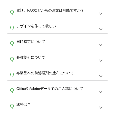
デザインの作成から決済まで完了できます。
デザインツールで対応している画像アップロー
30枚以上やシルク印刷など、大口注文の場合
A
電話、FAXなどからの注文は可能ですか？
Q
ドできるデータ形式は、JPG / PNG / AI / PSD /
は、サポートが担当する
エコバッグコンシェル
PDF 形式になります。データの最大サイズ
や
タンブラーコンシェル
をご利用ください。製
オンデマンドサービスでは、サイトからのご注
は、20MBです。デジカメやスマホで撮影した
作する数量が多ければ多いほど、オンデマンド
A
デザインを作って欲しい
Q
文のみ受け付けております。30個以上のご製
写真などもアップロード可能です。使用できな
サービスよりも低価格で製作することが可能で
作をお考えの方は、サポートが担当する
エコバ
い画像はエラーになります。（※ Illustratorか
す。
うまくデザインができない。印刷するデザイン
ッグコンシェル
や
タンブラーコンシェル
サービ
らの直接入稿には対応していません。AIで保存
A
日時指定について
Q
を作って欲しい。などの場合は、製作数量が
スをご利用頂ければ、電話やFAX、メールなど
し、デザインツールからアップロードして下さ
30個以上であれば、サポート担当が、デザイ
でご注文が可能です。
い）
恐れ入りますが、日時指定は承っておりませ
ン作成のお手伝いをすることが可能です。
エコ
A
各種割引について
Q
ん。発送後18時以降に配送業者・伝票番号を
バッグコンシェル
や
タンブラーコンシェル
サー
メールでお知らせいたしますので、直接配送業
ビスをご利用ください。(※ 30個以下の場合
【まとめて割】5枚以上でご注文枚数に応じて
者にご連絡いただき調整をお願い致します。
は、デザインツールをご利用ください)
A
布製品への前処理剤の塗布について
Q
カート内で自動的に割引(最大50%)が適用され
ます。 【付与ポイント】購入金額の1％が1ポ
【濃色インクジェット印刷による仕上がりの注
イントとして付与され、次回ご注文時に1ポイ
A
OfficeやAdobeデータでのご入稿について
Q
意点（前処理剤）】カラー生地（Tシャツのホ
ント＝1円としてお使いいただけます。ポイン
ワイト、トートバッグのナチュラル、ホワイト
トは発送完了の翌日に付与され、次回ご注文時
各種形式のデータを直接ご入稿することは出来
以外）のプリントは、濃色インクジェット印刷
からご利用頂けます。ポイントの有効期限は一
A
送料は？
Q
ません。いずれのデータも該当デザインのみ画
といって、プリントを定着させるための処理剤
年間です。【会員ランク】過去10カ月のご注
像(JPEG,PNG,GIF,PDF)に変換、またはAdobe
を塗布しており、短納期・低価格で商品をお届
文回数により会員ランク割引(最大5%)が適用