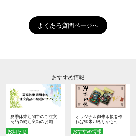
全国一律290円(税抜)です。また4,000円(税抜)
データ(AI,PSD)で保存して頂き、デザインツー
けするため、処理剤は塗布されたままの状態で
されます。※ログインしてからご注文頂いたも
A
以上のご注文で送料無料とさせて頂いておりま
ル上にアップロードをお願い致します。
出荷を行っております。処理剤自体は人体に無
のに限ります。(同じメールアドレスでご注文
す。「まとめて割」「ポイント」「ランク割
害な性質で、水洗いで落とすことが可能です。
頂いても、ログインがされていなければ、ラン
引」などによるお値引きで4,000円未満になる
お手数ですが、お客様ご自身にて着用前に落と
クにカウントがされません。
よくある質問ページへ
場合は送料がかかりますので、ご注意くださ
していただけますようお願いいたします。※1
い。
通常注文・直送機能でのご注文に関わらず、前
処理剤が残った状態でお届けとなる場合がござ
います。※2 濃色は淡色に比べ処理剤が目立ち
やすく、1回の水洗いでは落ちない場合があり
ます、徐々に軽減されますのでどうかご安心く
ださい。
おすすめ情報
夏季休業期間中のご注文
オリジナル御朱印帳を作
商品の納期変動のお知ら
れば御朱印巡りがもっと
せ
楽しくなる！1冊からオー
お知らせ
おすすめ情報
ダーメイドする魅力と選