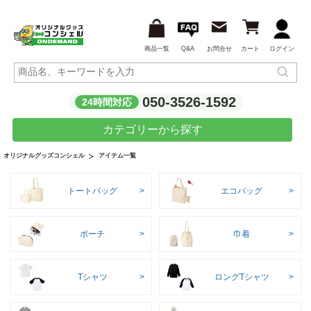
商品一覧
Q&A
お問合せ
カート
ログイン
050-3526-1592
24時間対応
カテゴリーから探す
アイテム一覧
オリジナルグッズコンシェル
トートバッグ
エコバッグ
ポーチ
巾着
Tシャツ
ロングTシャツ