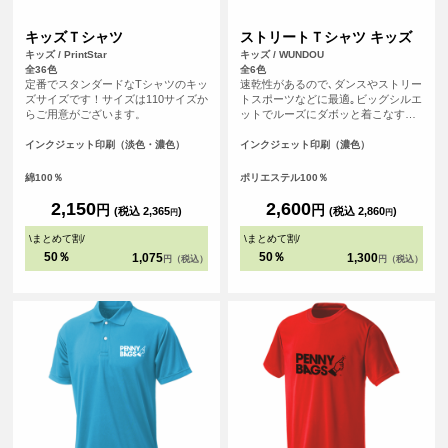
キッズＴシャツ
ストリートＴシャツ キッズ
キッズ / PrintStar
キッズ / WUNDOU
全36色
全6色
定番でスタンダードなTシャツのキッ
速乾性があるので､ダンスやストリー
ズサイズです！サイズは110サイズか
トスポーツなどに最適｡ビッグシルエ
らご用意がございます。
ットでルーズにダボッと着こなすと
グッド！激しい動きにも体に張り付
くことがなく､すぐに乾くので重たく
インクジェット印刷（淡色・濃色）
インクジェット印刷（濃色）
ならない｡夏の屋外でも冬の屋内でも
快適に体を動かすことのできる必須
綿100％
ポリエステル100％
アイテムになること間違いなしのＴ
シャツです｡
2,150
2,600
円
円
(税込 2,365
)
(税込 2,860
)
円
円
\
まとめて割
/
\
まとめて割
/
50％
50％
1,075
1,300
円（税込）
円（税込）