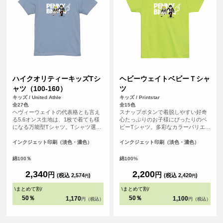
ハイクオリティーキッズTシ
ヘビーウェイトベビーＴシャ
ャツ（100-160）
ツ
キッズ / United Athle
キッズ / Printstar
全27色
全15色
ヘヴィーウェイトの代表格とも言え
スナップボタンで着脱しやすい好奇
る5.6オンス生地は、1枚で着ても様
心たっぷりのお子様にぴったりのベ
になる万能型Tシャツ。Tシャツ選び
ビーTシャツ。多彩なカラーバリエー
の重要なポイントとなる「よれな
ションと、肌に程よい着心地のオリ
い」「透けない」「長持ちする」と
ジナルTシャツが作れます♪
インクジェット印刷（淡色・濃色）
インクジェット印刷（淡色・濃色）
いう3大要素を兼ね備えています。
綿100％
綿100%
2,340
2,200
円
円
(税込 2,574
)
(税込 2,420
)
円
円
\
まとめて割
/
\
まとめて割
/
50％
50％
1,170
1,100
円（税込）
円（税込）