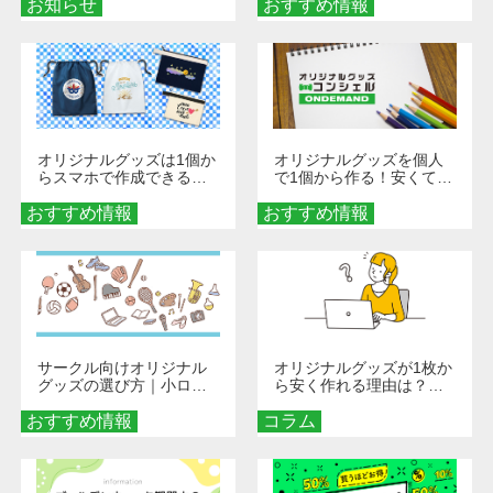
お知らせ
おすすめ情報
ダーメイドする魅力と選
び方
オリジナルグッズは1個か
オリジナルグッズを個人
らスマホで作成できる！
で1個から作る！安くて簡
旅行や遠征がもっと楽し
単なオンデマンド制作の
おすすめ情報
くなる巾着＆ポーチ活用
おすすめ情報
秘訣
術
サークル向けオリジナル
オリジナルグッズが1枚か
グッズの選び方｜小ロッ
ら安く作れる理由は？オ
ト・低予算で団結力を高
ンデマンド印刷の仕組み
おすすめ情報
める秘訣
コラム
とメリットを解説