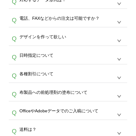
Q
生産にて承っております。デザインツールから
デザインの作成から決済まで完了できます。
デザインツールで対応している画像アップロー
30枚以上やシルク印刷など、大口注文の場合
A
電話、FAXなどからの注文は可能ですか？
Q
ドできるデータ形式は、JPG / PNG / AI / PSD /
は、サポートが担当する
エコバッグコンシェル
PDF 形式になります。データの最大サイズ
や
タンブラーコンシェル
をご利用ください。製
オンデマンドサービスでは、サイトからのご注
は、20MBです。デジカメやスマホで撮影した
作する数量が多ければ多いほど、オンデマンド
A
デザインを作って欲しい
Q
文のみ受け付けております。30個以上のご製
写真などもアップロード可能です。使用できな
サービスよりも低価格で製作することが可能で
作をお考えの方は、サポートが担当する
エコバ
い画像はエラーになります。（※ Illustratorか
す。
うまくデザインができない。印刷するデザイン
ッグコンシェル
や
タンブラーコンシェル
サービ
らの直接入稿には対応していません。AIで保存
A
日時指定について
Q
を作って欲しい。などの場合は、製作数量が
スをご利用頂ければ、電話やFAX、メールなど
し、デザインツールからアップロードして下さ
30個以上であれば、サポート担当が、デザイ
でご注文が可能です。
い）
恐れ入りますが、日時指定は承っておりませ
ン作成のお手伝いをすることが可能です。
エコ
A
各種割引について
Q
ん。発送後18時以降に配送業者・伝票番号を
バッグコンシェル
や
タンブラーコンシェル
サー
メールでお知らせいたしますので、直接配送業
ビスをご利用ください。(※ 30個以下の場合
【まとめて割】5枚以上でご注文枚数に応じて
者にご連絡いただき調整をお願い致します。
は、デザインツールをご利用ください)
A
布製品への前処理剤の塗布について
Q
カート内で自動的に割引(最大50%)が適用され
ます。 【付与ポイント】購入金額の1％が1ポ
【濃色インクジェット印刷による仕上がりの注
イントとして付与され、次回ご注文時に1ポイ
A
OfficeやAdobeデータでのご入稿について
Q
意点（前処理剤）】カラー生地（Tシャツのホ
ント＝1円としてお使いいただけます。ポイン
ワイト、トートバッグのナチュラル、ホワイト
トは発送完了の翌日に付与され、次回ご注文時
各種形式のデータを直接ご入稿することは出来
以外）のプリントは、濃色インクジェット印刷
からご利用頂けます。ポイントの有効期限は一
A
送料は？
Q
ません。いずれのデータも該当デザインのみ画
といって、プリントを定着させるための処理剤
年間です。【会員ランク】過去10カ月のご注