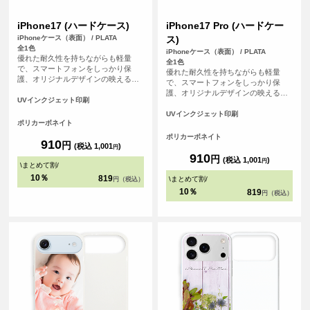
iPhone17 (ハードケース)
iPhone17 Pro (ハードケー
iPhoneケース（表面） / PLATA
ス)
全1色
iPhoneケース（表面） / PLATA
優れた耐久性を持ちながらも軽量
全1色
で、スマートフォンをしっかり保
優れた耐久性を持ちながらも軽量
護、オリジナルデザインの映えるオ
で、スマートフォンをしっかり保
フホワイトなハードカバーケースで
護、オリジナルデザインの映えるオ
す。
UVインクジェット印刷
フホワイトなハードカバーケースで
す。
UVインクジェット印刷
ポリカーボネイト
ポリカーボネイト
910
円
(税込 1,001
)
円
910
円
(税込 1,001
)
円
\
まとめて割
/
10％
819
\
まとめて割
/
円（税込）
10％
819
円（税込）