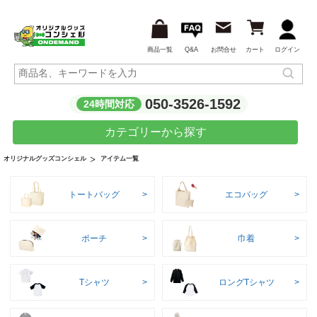
商品一覧
Q&A
お問合せ
カート
ログイン
050-3526-1592
24時間対応
カテゴリーから探す
アイテム一覧
オリジナルグッズコンシェル
トートバッグ
エコバッグ
ポーチ
巾着
Tシャツ
ロングTシャツ