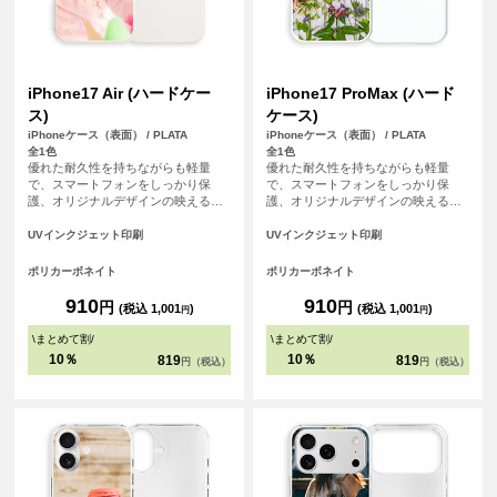
iPhone17 Air (ハードケー
iPhone17 ProMax (ハード
ス)
ケース)
iPhoneケース（表面） / PLATA
iPhoneケース（表面） / PLATA
全1色
全1色
優れた耐久性を持ちながらも軽量
優れた耐久性を持ちながらも軽量
で、スマートフォンをしっかり保
で、スマートフォンをしっかり保
護、オリジナルデザインの映えるオ
護、オリジナルデザインの映えるオ
フホワイトなハードカバーケースで
フホワイトなハードカバーケースで
す。
す。
UVインクジェット印刷
UVインクジェット印刷
ポリカーボネイト
ポリカーボネイト
910
910
円
円
(税込 1,001
)
(税込 1,001
)
円
円
\
まとめて割
/
\
まとめて割
/
10％
10％
819
819
円（税込）
円（税込）