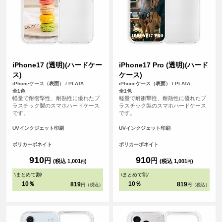
iPhone17 (透明)(ハードケー
iPhone17 Pro (透明)(ハード
ス)
ケース)
iPhoneケース（表面） / PLATA
iPhoneケース（表面） / PLATA
全1色
全1色
軽量で耐衝撃性、耐熱性に優れたプ
軽量で耐衝撃性、耐熱性に優れたプ
ラスチック製のスマホハードケース
ラスチック製のスマホハードケース
です。
です。
UVインクジェット印刷
UVインクジェット印刷
ポリカーボネイト
ポリカーボネイト
910
910
円
円
(税込 1,001
)
(税込 1,001
)
円
円
\
まとめて割
/
\
まとめて割
/
10％
10％
819
819
円（税込）
円（税込）