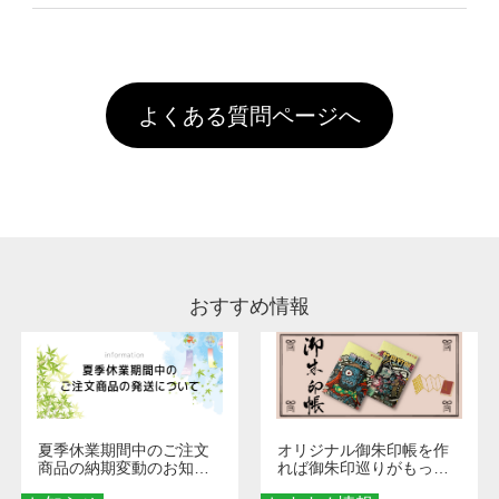
像(JPEG,PNG,GIF,PDF)に変換、またはAdobe
を塗布しており、短納期・低価格で商品をお届
文回数により会員ランク割引(最大5%)が適用
全国一律290円(税抜)です。また4,000円(税抜)
データ(AI,PSD)で保存して頂き、デザインツー
けするため、処理剤は塗布されたままの状態で
されます。※ログインしてからご注文頂いたも
A
以上のご注文で送料無料とさせて頂いておりま
ル上にアップロードをお願い致します。
出荷を行っております。処理剤自体は人体に無
のに限ります。(同じメールアドレスでご注文
す。「まとめて割」「ポイント」「ランク割
害な性質で、水洗いで落とすことが可能です。
頂いても、ログインがされていなければ、ラン
引」などによるお値引きで4,000円未満になる
お手数ですが、お客様ご自身にて着用前に落と
クにカウントがされません。
よくある質問ページへ
場合は送料がかかりますので、ご注意くださ
していただけますようお願いいたします。※1
い。
通常注文・直送機能でのご注文に関わらず、前
処理剤が残った状態でお届けとなる場合がござ
います。※2 濃色は淡色に比べ処理剤が目立ち
やすく、1回の水洗いでは落ちない場合があり
ます、徐々に軽減されますのでどうかご安心く
ださい。
おすすめ情報
夏季休業期間中のご注文
オリジナル御朱印帳を作
商品の納期変動のお知ら
れば御朱印巡りがもっと
せ
楽しくなる！1冊からオー