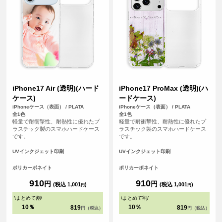
iPhone17 Air (透明)(ハード
iPhone17 ProMax (透明)(ハ
ケース)
ードケース)
iPhoneケース（表面） / PLATA
iPhoneケース（表面） / PLATA
全1色
全1色
軽量で耐衝撃性、耐熱性に優れたプ
軽量で耐衝撃性、耐熱性に優れたプ
ラスチック製のスマホハードケース
ラスチック製のスマホハードケース
です。
です。
UVインクジェット印刷
UVインクジェット印刷
ポリカーボネイト
ポリカーボネイト
910
910
円
円
(税込 1,001
)
(税込 1,001
)
円
円
\
まとめて割
/
\
まとめて割
/
10％
10％
819
819
円（税込）
円（税込）