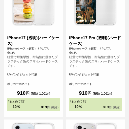
iPhone17 (透明)(ハードケー
iPhone17 Pro (透明)(ハード
ス)
ケース)
iPhoneケース（表面） / PLATA
iPhoneケース（表面） / PLATA
全1色
全1色
軽量で耐衝撃性、耐熱性に優れたプ
軽量で耐衝撃性、耐熱性に優れたプ
ラスチック製のスマホハードケース
ラスチック製のスマホハードケース
です。
です。
UVインクジェット印刷
UVインクジェット印刷
ポリカーボネイト
ポリカーボネイト
910
910
円
円
(税込 1,001
)
(税込 1,001
)
円
円
\
まとめて割
/
\
まとめて割
/
10％
10％
819
819
円（税込）
円（税込）