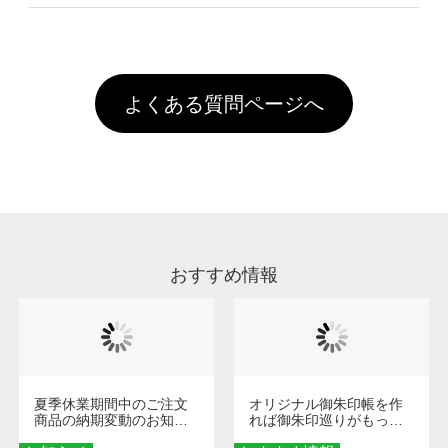
像(JPEG,PNG,GIF,PDF)に変換、またはAdobe
を塗布しており、短納期・低価格で商品をお届
文回数により会員ランク割引(最大5%)が適用
全国一律290円(税抜)です。また4,000円(税抜)
データ(AI,PSD)で保存して頂き、デザインツー
けするため、処理剤は塗布されたままの状態で
されます。※ログインしてからご注文頂いたも
A
以上のご注文で送料無料とさせて頂いておりま
ル上にアップロードをお願い致します。
出荷を行っております。処理剤自体は人体に無
のに限ります。(同じメールアドレスでご注文
す。「まとめて割」「ポイント」「ランク割
害な性質で、水洗いで落とすことが可能です。
頂いても、ログインがされていなければ、ラン
引」などによるお値引きで4,000円未満になる
お手数ですが、お客様ご自身にて着用前に落と
クにカウントがされません。
よくある質問ページへ
場合は送料がかかりますので、ご注意くださ
していただけますようお願いいたします。※1
い。
通常注文・直送機能でのご注文に関わらず、前
処理剤が残った状態でお届けとなる場合がござ
います。※2 濃色は淡色に比べ処理剤が目立ち
やすく、1回の水洗いでは落ちない場合があり
ます、徐々に軽減されますのでどうかご安心く
ださい。
おすすめ情報
夏季休業期間中のご注文
オリジナル御朱印帳を作
商品の納期変動のお知ら
れば御朱印巡りがもっと
せ
楽しくなる！1冊からオー