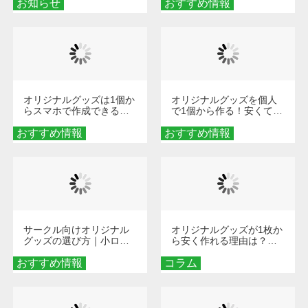
お知らせ
おすすめ情報
ダーメイドする魅力と選
び方
オリジナルグッズは1個か
オリジナルグッズを個人
らスマホで作成できる！
で1個から作る！安くて簡
旅行や遠征がもっと楽し
単なオンデマンド制作の
おすすめ情報
くなる巾着＆ポーチ活用
おすすめ情報
秘訣
術
サークル向けオリジナル
オリジナルグッズが1枚か
グッズの選び方｜小ロッ
ら安く作れる理由は？オ
ト・低予算で団結力を高
ンデマンド印刷の仕組み
おすすめ情報
める秘訣
コラム
とメリットを解説