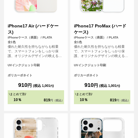
iPhone17 Air (ハードケー
iPhone17 ProMax (ハード
ス)
ケース)
iPhoneケース（表面） / PLATA
iPhoneケース（表面） / PLATA
全1色
全1色
優れた耐久性を持ちながらも軽量
優れた耐久性を持ちながらも軽量
で、スマートフォンをしっかり保
で、スマートフォンをしっかり保
護、オリジナルデザインの映えるオ
護、オリジナルデザインの映えるオ
フホワイトなハードカバーケースで
フホワイトなハードカバーケースで
す。
す。
UVインクジェット印刷
UVインクジェット印刷
ポリカーボネイト
ポリカーボネイト
910
910
円
円
(税込 1,001
)
(税込 1,001
)
円
円
\
まとめて割
/
\
まとめて割
/
10％
10％
819
819
円（税込）
円（税込）