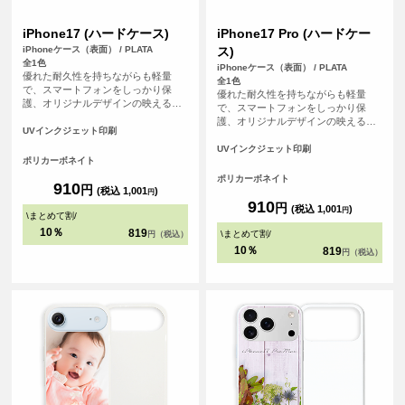
iPhone17 (ハードケース)
iPhone17 Pro (ハードケー
iPhoneケース（表面） / PLATA
ス)
全1色
iPhoneケース（表面） / PLATA
優れた耐久性を持ちながらも軽量
全1色
で、スマートフォンをしっかり保
優れた耐久性を持ちながらも軽量
護、オリジナルデザインの映えるオ
で、スマートフォンをしっかり保
フホワイトなハードカバーケースで
護、オリジナルデザインの映えるオ
す。
UVインクジェット印刷
フホワイトなハードカバーケースで
す。
UVインクジェット印刷
ポリカーボネイト
ポリカーボネイト
910
円
(税込 1,001
)
円
910
円
(税込 1,001
)
円
\
まとめて割
/
10％
819
\
まとめて割
/
円（税込）
10％
819
円（税込）