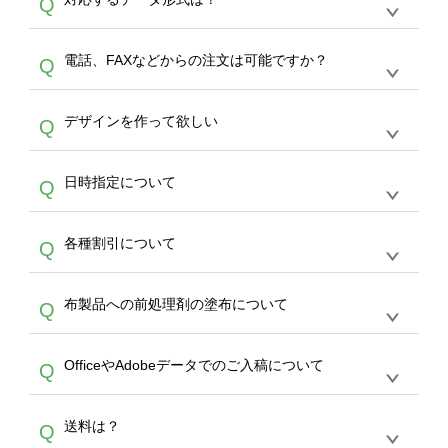
Q
生産にて承っております。デザインツールから
デザインの作成から決済まで完了できます。
デザインツールで対応している画像アップロー
30枚以上やシルク印刷など、大口注文の場合
A
電話、FAXなどからの注文は可能ですか？
Q
ドできるデータ形式は、JPG / PNG / AI / PSD /
は、サポートが担当する
エコバッグコンシェル
PDF 形式になります。データの最大サイズ
や
タンブラーコンシェル
をご利用ください。製
オンデマンドサービスでは、サイトからのご注
は、20MBです。デジカメやスマホで撮影した
作する数量が多ければ多いほど、オンデマンド
A
デザインを作って欲しい
Q
文のみ受け付けております。30個以上のご製
写真などもアップロード可能です。使用できな
サービスよりも低価格で製作することが可能で
作をお考えの方は、サポートが担当する
エコバ
い画像はエラーになります。（※ Illustratorか
す。
うまくデザインができない。印刷するデザイン
ッグコンシェル
や
タンブラーコンシェル
サービ
らの直接入稿には対応していません。AIで保存
A
日時指定について
Q
を作って欲しい。などの場合は、製作数量が
スをご利用頂ければ、電話やFAX、メールなど
し、デザインツールからアップロードして下さ
30個以上であれば、サポート担当が、デザイ
でご注文が可能です。
い）
恐れ入りますが、日時指定は承っておりませ
ン作成のお手伝いをすることが可能です。
エコ
A
各種割引について
Q
ん。発送後18時以降に配送業者・伝票番号を
バッグコンシェル
や
タンブラーコンシェル
サー
メールでお知らせいたしますので、直接配送業
ビスをご利用ください。(※ 30個以下の場合
【まとめて割】5枚以上でご注文枚数に応じて
者にご連絡いただき調整をお願い致します。
は、デザインツールをご利用ください)
A
布製品への前処理剤の塗布について
Q
カート内で自動的に割引(最大50%)が適用され
ます。 【付与ポイント】購入金額の1％が1ポ
【濃色インクジェット印刷による仕上がりの注
イントとして付与され、次回ご注文時に1ポイ
A
OfficeやAdobeデータでのご入稿について
Q
意点（前処理剤）】カラー生地（Tシャツのホ
ント＝1円としてお使いいただけます。ポイン
ワイト、トートバッグのナチュラル、ホワイト
トは発送完了の翌日に付与され、次回ご注文時
各種形式のデータを直接ご入稿することは出来
以外）のプリントは、濃色インクジェット印刷
からご利用頂けます。ポイントの有効期限は一
A
送料は？
Q
ません。いずれのデータも該当デザインのみ画
といって、プリントを定着させるための処理剤
年間です。【会員ランク】過去10カ月のご注