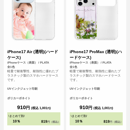
iPhone17 Air (透明)(ハード
iPhone17 ProMax (透明)(ハ
ケース)
ードケース)
iPhoneケース（表面） / PLATA
iPhoneケース（表面） / PLATA
全1色
全1色
軽量で耐衝撃性、耐熱性に優れたプ
軽量で耐衝撃性、耐熱性に優れたプ
ラスチック製のスマホハードケース
ラスチック製のスマホハードケース
です。
です。
UVインクジェット印刷
UVインクジェット印刷
ポリカーボネイト
ポリカーボネイト
910
910
円
円
(税込 1,001
)
(税込 1,001
)
円
円
\
まとめて割
/
\
まとめて割
/
10％
10％
819
819
円（税込）
円（税込）