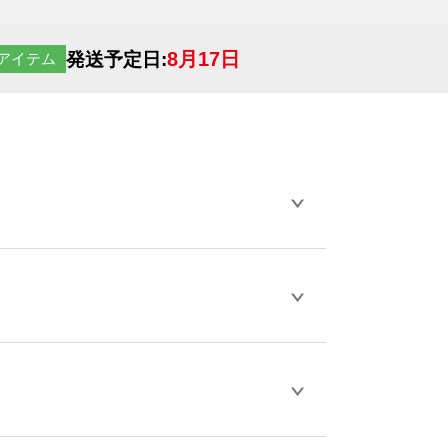
8月17日
発送予定日:
アイテム
らデザインの作成から決済まで完了できま
ェル
や
タンブラーコンシェル
をご利用くだ
とが可能です。
D / PDF 形式になります。データの最大サイ
きない画像はエラーになります。（※
ロードして下さい）