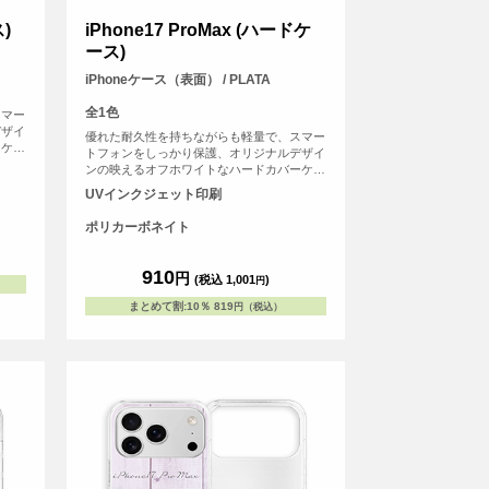
ス)
iPhone17 ProMax (ハードケ
ース)
iPhoneケース（表面） / PLATA
全1色
スマー
デザイ
優れた耐久性を持ちながらも軽量で、スマー
ーケー
トフォンをしっかり保護、オリジナルデザイ
ンの映えるオフホワイトなハードカバーケー
スです。
UVインクジェット印刷
ポリカーボネイト
910
円
(税込 1,001
)
円
まとめて割
:
10％
819
円（税込）