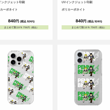
す。
スです。
インクジェット印刷
UVインクジェット印刷
カーボネイト
ポリカーボネイト
840
840
円
円
(税込 924
)
(税込 924
)
円
円
まとめて割
:
10％
756
まとめて割
:
10％
756
円（税込）
円（税込）