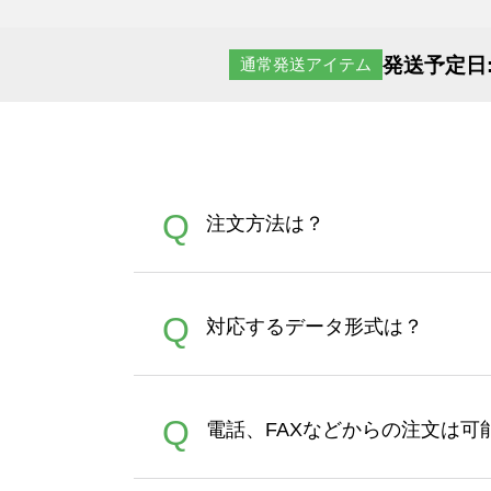
発送予定日
通常発送アイテム
Q
注文方法は？
オンデマンドサービスでは、
A
Q
対応するデータ形式は？
す。 30枚以上やシルク印刷
さい。製作する数量が多けれ
デザインツールで対応している画像ア
A
Q
電話、FAXなどからの注文は可
ズは、20MBです。デジカメ
Illustratorからの直