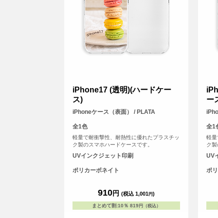
iPhone17 (透明)(ハードケー
iP
ス)
ー
iPhoneケース（表面） / PLATA
iP
全1色
全1
軽量で耐衝撃性、耐熱性に優れたプラスチッ
軽量
ク製のスマホハードケースです。
ク製
UVインクジェット印刷
UV
ポリカーボネイト
ポリ
910
円
(税込 1,001
)
円
まとめて割
:
10％
819
円（税込）