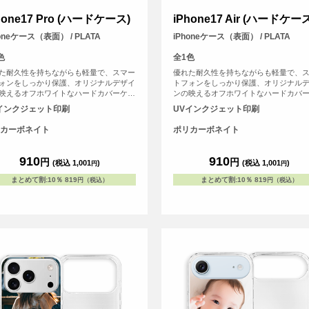
hone17 Pro (ハードケース)
iPhone17 Air (ハードケー
honeケース（表面） / PLATA
iPhoneケース（表面） / PLATA
色
全1色
た耐久性を持ちながらも軽量で、スマー
優れた耐久性を持ちながらも軽量で、
ォンをしっかり保護、オリジナルデザイ
トフォンをしっかり保護、オリジナル
映えるオフホワイトなハードカバーケー
ンの映えるオフホワイトなハードカバ
す。
スです。
インクジェット印刷
UVインクジェット印刷
カーボネイト
ポリカーボネイト
910
910
円
円
(税込 1,001
)
(税込 1,001
)
円
円
まとめて割
:
10％
819
まとめて割
:
10％
819
円（税込）
円（税込）