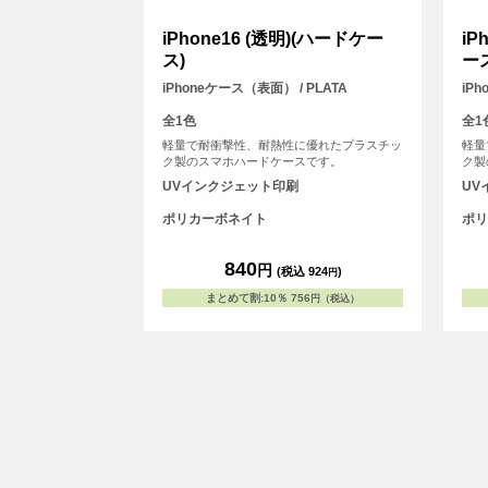
iPhone16 (透明)(ハードケー
iP
ス)
ー
iPhoneケース（表面） / PLATA
iP
全1色
全1
軽量で耐衝撃性、耐熱性に優れたプラスチッ
軽量
ク製のスマホハードケースです。
ク製
UVインクジェット印刷
UV
ポリカーボネイト
ポリ
840
円
(税込 924
)
円
まとめて割
:
10％
756
円（税込）