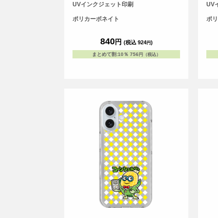
スです。
スで
UVインクジェット印刷
UV
ポリカーボネイト
ポリ
840
円
(税込 924
)
円
まとめて割
:
10％
756
円（税込）