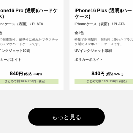
hone16 Pro (透明)(ハードケ
iPhone16 Plus (透明)(ハ
ス)
ケース)
honeケース（表面） / PLATA
iPhoneケース（表面） / PLATA
色
全1色
で耐衝撃性、耐熱性に優れたプラスチッ
軽量で耐衝撃性、耐熱性に優れたプラ
のスマホハードケースです。
ク製のスマホハードケースです。
インクジェット印刷
UVインクジェット印刷
カーボネイト
ポリカーボネイト
840
840
円
円
(税込 924
)
(税込 924
)
円
円
まとめて割
:
10％
756
まとめて割
:
10％
756
円（税込）
円（税込）
もっと見る