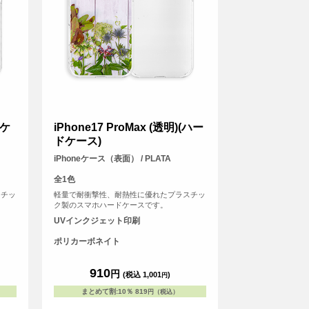
ドケ
iPhone17 ProMax (透明)(ハー
ドケース)
iPhoneケース（表面） / PLATA
全1色
スチッ
軽量で耐衝撃性、耐熱性に優れたプラスチッ
ク製のスマホハードケースです。
UVインクジェット印刷
ポリカーボネイト
910
円
(税込 1,001
)
円
まとめて割
:
10％
819
円（税込）