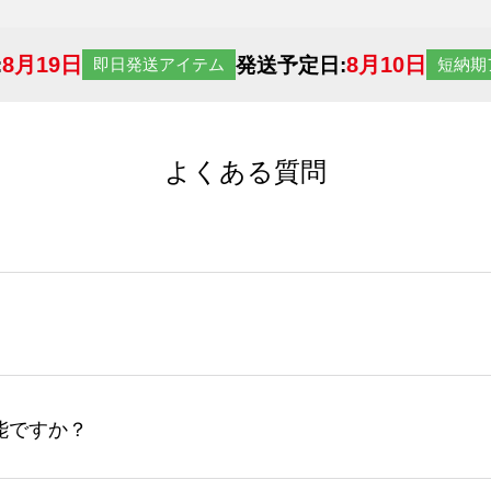
8月19日
8月10日
:
発送予定日:
即日発送アイテム
短納期
よくある質問
サイトからの受注生産にて承っております。デザインツールか
など、大口注文の場合は、サポートが担当する
エコバッグコンシ
ば多いほど、オンデマンドサービスよりも低価格で製作するこ
ップロードできるデータ形式は、JPG / PNG / AI / PS
能ですか？
やスマホで撮影した写真などもアップロード可能です。使用で
接入稿には対応していません。AIで保存し、デザインツールからアップ