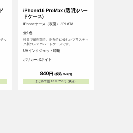
ード
iPhone16 ProMax (透明)(ハー
ドケース)
iPhoneケース（表面） / PLATA
全1色
スチッ
軽量で耐衝撃性、耐熱性に優れたプラスチッ
ク製のスマホハードケースです。
UVインクジェット印刷
ポリカーボネイト
840
円
(税込 924
)
円
まとめて割
:
10％
756
円（税込）