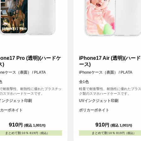
hone17 Pro (透明)(ハードケ
iPhone17 Air (透明)(ハー
ス)
ース)
honeケース（表面） / PLATA
iPhoneケース（表面） / PLATA
色
全1色
で耐衝撃性、耐熱性に優れたプラスチッ
軽量で耐衝撃性、耐熱性に優れたプラ
のスマホハードケースです。
ク製のスマホハードケースです。
インクジェット印刷
UVインクジェット印刷
カーボネイト
ポリカーボネイト
910
910
円
円
(税込 1,001
)
(税込 1,001
)
円
円
まとめて割
:
10％
819
まとめて割
:
10％
819
円（税込）
円（税込）