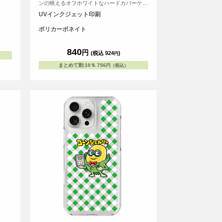
ンの映えるオフホワイトなハードカバーケー
スです。
UVインクジェット印刷
ポリカーボネイト
840
円
(税込 924
)
円
まとめて割
:
10％
756
円（税込）