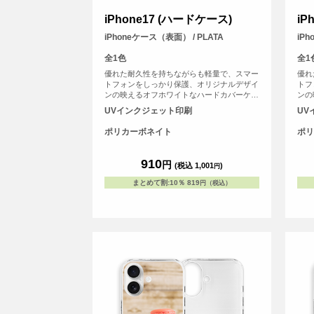
iPhone17 (ハードケース)
iP
iPhoneケース（表面） / PLATA
iP
全1色
全1
優れた耐久性を持ちながらも軽量で、スマー
優れ
トフォンをしっかり保護、オリジナルデザイ
トフ
ンの映えるオフホワイトなハードカバーケー
ンの
スです。
スで
UVインクジェット印刷
UV
ポリカーボネイト
ポリ
910
円
(税込 1,001
)
円
まとめて割
:
10％
819
円（税込）