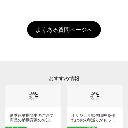
像(JPEG,PNG,GIF,PDF)に変換、またはAdobe
を塗布しており、短納期・低価格で商品をお届
文回数により会員ランク割引(最大5%)が適用
全国一律290円(税抜)です。また4,000円(税抜)
データ(AI,PSD)で保存して頂き、デザインツー
けするため、処理剤は塗布されたままの状態で
されます。※ログインしてからご注文頂いたも
A
以上のご注文で送料無料とさせて頂いておりま
ル上にアップロードをお願い致します。
出荷を行っております。処理剤自体は人体に無
のに限ります。(同じメールアドレスでご注文
す。「まとめて割」「ポイント」「ランク割
害な性質で、水洗いで落とすことが可能です。
頂いても、ログインがされていなければ、ラン
引」などによるお値引きで4,000円未満になる
お手数ですが、お客様ご自身にて着用前に落と
クにカウントがされません。
よくある質問ページへ
場合は送料がかかりますので、ご注意くださ
していただけますようお願いいたします。※1
い。
通常注文・直送機能でのご注文に関わらず、前
処理剤が残った状態でお届けとなる場合がござ
います。※2 濃色は淡色に比べ処理剤が目立ち
やすく、1回の水洗いでは落ちない場合があり
ます、徐々に軽減されますのでどうかご安心く
ださい。
おすすめ情報
夏季休業期間中のご注文
オリジナル御朱印帳を作
商品の納期変動のお知ら
れば御朱印巡りがもっと
せ
楽しくなる！1冊からオー