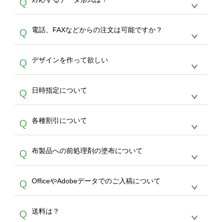
Q
生産にて承っております。デザインツールから
デザインの作成から決済まで完了できます。
デザインツールで対応している画像アップロー
30枚以上やシルク印刷など、大口注文の場合
A
電話、FAXなどからの注文は可能ですか？
Q
ドできるデータ形式は、JPG / PNG / AI / PSD /
は、サポートが担当する
エコバッグコンシェル
PDF 形式になります。データの最大サイズ
や
タンブラーコンシェル
をご利用ください。製
オンデマンドサービスでは、サイトからのご注
は、20MBです。デジカメやスマホで撮影した
作する数量が多ければ多いほど、オンデマンド
A
デザインを作って欲しい
Q
文のみ受け付けております。30個以上のご製
写真などもアップロード可能です。使用できな
サービスよりも低価格で製作することが可能で
作をお考えの方は、サポートが担当する
エコバ
い画像はエラーになります。（※ Illustratorか
す。
うまくデザインができない。印刷するデザイン
ッグコンシェル
や
タンブラーコンシェル
サービ
らの直接入稿には対応していません。AIで保存
A
日時指定について
Q
を作って欲しい。などの場合は、製作数量が
スをご利用頂ければ、電話やFAX、メールなど
し、デザインツールからアップロードして下さ
30個以上であれば、サポート担当が、デザイ
でご注文が可能です。
い）
恐れ入りますが、日時指定は承っておりませ
ン作成のお手伝いをすることが可能です。
エコ
A
各種割引について
Q
ん。発送後18時以降に配送業者・伝票番号を
バッグコンシェル
や
タンブラーコンシェル
サー
メールでお知らせいたしますので、直接配送業
ビスをご利用ください。(※ 30個以下の場合
【まとめて割】5枚以上でご注文枚数に応じて
者にご連絡いただき調整をお願い致します。
は、デザインツールをご利用ください)
A
布製品への前処理剤の塗布について
Q
カート内で自動的に割引(最大50%)が適用され
ます。 【付与ポイント】購入金額の1％が1ポ
【濃色インクジェット印刷による仕上がりの注
イントとして付与され、次回ご注文時に1ポイ
A
OfficeやAdobeデータでのご入稿について
Q
意点（前処理剤）】カラー生地（Tシャツのホ
ント＝1円としてお使いいただけます。ポイン
ワイト、トートバッグのナチュラル、ホワイト
トは発送完了の翌日に付与され、次回ご注文時
各種形式のデータを直接ご入稿することは出来
以外）のプリントは、濃色インクジェット印刷
からご利用頂けます。ポイントの有効期限は一
A
送料は？
Q
ません。いずれのデータも該当デザインのみ画
といって、プリントを定着させるための処理剤
年間です。【会員ランク】過去10カ月のご注