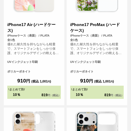
iPhone17 Air (ハードケー
iPhone17 ProMax (ハード
ス)
ケース)
iPhoneケース（表面） / PLATA
iPhoneケース（表面） / PLATA
全1色
全1色
優れた耐久性を持ちながらも軽量
優れた耐久性を持ちながらも軽量
で、スマートフォンをしっかり保
で、スマートフォンをしっかり保
護、オリジナルデザインの映えるオ
護、オリジナルデザインの映えるオ
フホワイトなハードカバーケースで
フホワイトなハードカバーケースで
す。
す。
UVインクジェット印刷
UVインクジェット印刷
ポリカーボネイト
ポリカーボネイト
910
910
円
円
(税込 1,001
)
(税込 1,001
)
円
円
\
まとめて割
/
\
まとめて割
/
10％
10％
819
819
円（税込）
円（税込）