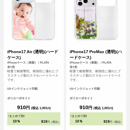
iPhone17 Air (透明)(ハード
iPhone17 ProMax (透明)(ハ
ケース)
ードケース)
iPhoneケース（表面） / PLATA
iPhoneケース（表面） / PLATA
全1色
全1色
軽量で耐衝撃性、耐熱性に優れたプ
軽量で耐衝撃性、耐熱性に優れたプ
ラスチック製のスマホハードケース
ラスチック製のスマホハードケース
です。
です。
UVインクジェット印刷
UVインクジェット印刷
ポリカーボネイト
ポリカーボネイト
910
910
円
円
(税込 1,001
)
(税込 1,001
)
円
円
\
まとめて割
/
\
まとめて割
/
10％
10％
819
819
円（税込）
円（税込）