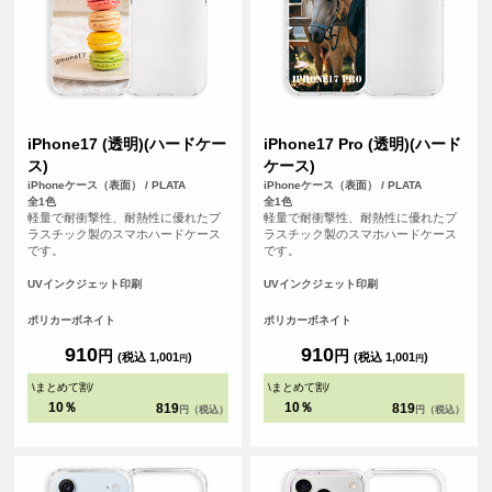
iPhone17 (透明)(ハードケー
iPhone17 Pro (透明)(ハード
ス)
ケース)
iPhoneケース（表面） / PLATA
iPhoneケース（表面） / PLATA
全1色
全1色
軽量で耐衝撃性、耐熱性に優れたプ
軽量で耐衝撃性、耐熱性に優れたプ
ラスチック製のスマホハードケース
ラスチック製のスマホハードケース
です。
です。
UVインクジェット印刷
UVインクジェット印刷
ポリカーボネイト
ポリカーボネイト
910
910
円
円
(税込 1,001
)
(税込 1,001
)
円
円
\
まとめて割
/
\
まとめて割
/
10％
10％
819
819
円（税込）
円（税込）