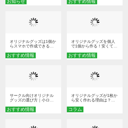
お知らせ
おすすめ情報
ダーメイドする魅力と選
び方
オリジナルグッズは1個か
オリジナルグッズを個人
らスマホで作成できる！
で1個から作る！安くて簡
旅行や遠征がもっと楽し
単なオンデマンド制作の
おすすめ情報
くなる巾着＆ポーチ活用
おすすめ情報
秘訣
術
サークル向けオリジナル
オリジナルグッズが1枚か
グッズの選び方｜小ロッ
ら安く作れる理由は？オ
ト・低予算で団結力を高
ンデマンド印刷の仕組み
おすすめ情報
める秘訣
コラム
とメリットを解説