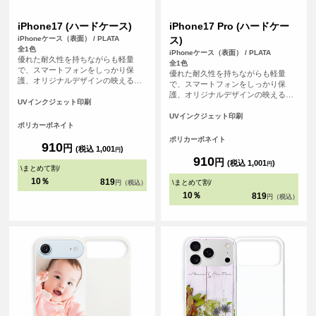
iPhone17 (ハードケース)
iPhone17 Pro (ハードケー
iPhoneケース（表面） / PLATA
ス)
全1色
iPhoneケース（表面） / PLATA
優れた耐久性を持ちながらも軽量
全1色
で、スマートフォンをしっかり保
優れた耐久性を持ちながらも軽量
護、オリジナルデザインの映えるオ
で、スマートフォンをしっかり保
フホワイトなハードカバーケースで
護、オリジナルデザインの映えるオ
す。
UVインクジェット印刷
フホワイトなハードカバーケースで
す。
UVインクジェット印刷
ポリカーボネイト
ポリカーボネイト
910
円
(税込 1,001
)
円
910
円
(税込 1,001
)
円
\
まとめて割
/
10％
819
\
まとめて割
/
円（税込）
10％
819
円（税込）