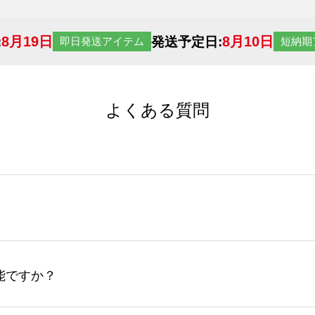
8月19日
8月10日
:
発送予定日:
即日発送アイテム
短納期
よくある質問
サイトからの受注生産にて承っております。デザインツールか
など、大口注文の場合は、サポートが担当する
エコバッグコンシ
ば多いほど、オンデマンドサービスよりも低価格で製作するこ
ップロードできるデータ形式は、JPG / PNG / AI / PS
能ですか？
やスマホで撮影した写真などもアップロード可能です。使用で
接入稿には対応していません。AIで保存し、デザインツールからアップ