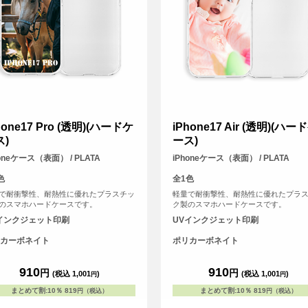
hone17 Pro (透明)(ハードケ
iPhone17 Air (透明)(ハー
ス)
ース)
honeケース（表面） / PLATA
iPhoneケース（表面） / PLATA
色
全1色
で耐衝撃性、耐熱性に優れたプラスチッ
軽量で耐衝撃性、耐熱性に優れたプラ
のスマホハードケースです。
ク製のスマホハードケースです。
インクジェット印刷
UVインクジェット印刷
カーボネイト
ポリカーボネイト
910
910
円
円
(税込 1,001
)
(税込 1,001
)
円
円
まとめて割
:
10％
819
まとめて割
:
10％
819
円（税込）
円（税込）