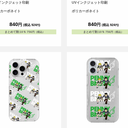
す。
スです。
インクジェット印刷
UVインクジェット印刷
カーボネイト
ポリカーボネイト
840
840
円
円
(税込 924
)
(税込 924
)
円
円
まとめて割
:
10％
756
まとめて割
:
10％
756
円（税込）
円（税込）