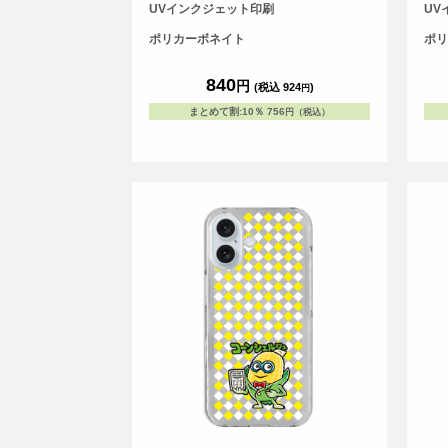
スです。
スで
UVインクジェット印刷
UV
ポリカーボネイト
ポリ
840
円
(税込 924
)
円
まとめて割
:
10％
756
円（税込）