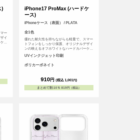
ス)
iPhone17 ProMax (ハードケ
ース)
iPhoneケース（表面） / PLATA
全1色
スマー
デザイ
優れた耐久性を持ちながらも軽量で、スマー
ーケー
トフォンをしっかり保護、オリジナルデザイ
ンの映えるオフホワイトなハードカバーケー
スです。
UVインクジェット印刷
ポリカーボネイト
910
円
(税込 1,001
)
円
まとめて割
:
10％
819
円（税込）