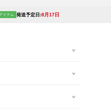
8月17日
発送予定日:
アイテム
らデザインの作成から決済まで完了できま
ェル
や
タンブラーコンシェル
をご利用くだ
とが可能です。
D / PDF 形式になります。データの最大サイ
きない画像はエラーになります。（※
ロードして下さい）