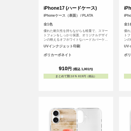
iPhone17 (ハードケース)
iP
iPhoneケース（表面） / PLATA
iP
全1色
全1
優れた耐久性を持ちながらも軽量で、スマー
優れ
トフォンをしっかり保護、オリジナルデザイ
トフ
ンの映えるオフホワイトなハードカバーケー
ンの
スです。
スで
UVインクジェット印刷
UV
ポリカーボネイト
ポリ
910
円
(税込 1,001
)
円
まとめて割
:
10％
819
円（税込）