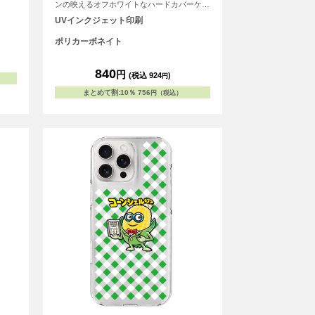
ンの映えるオフホワイトなハードカバーケー
スです。
UVインクジェット印刷
ポリカーボネイト
840
円
(税込 924
)
円
まとめて割
:
10％
756
円（税込）