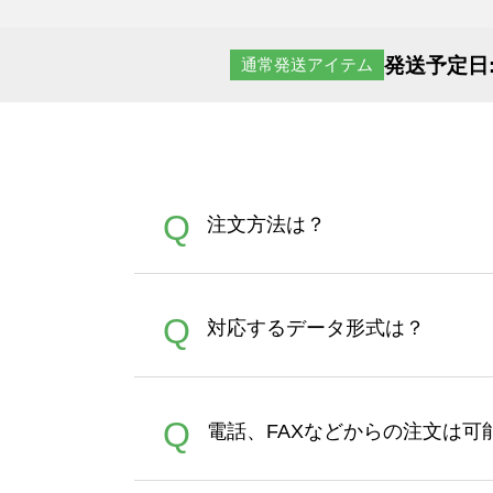
発送予定日
通常発送アイテム
Q
注文方法は？
オンデマンドサービスでは、
A
Q
対応するデータ形式は？
す。 30枚以上やシルク印刷
さい。製作する数量が多けれ
デザインツールで対応している画像ア
A
Q
電話、FAXなどからの注文は可
ズは、20MBです。デジカメ
Illustratorからの直