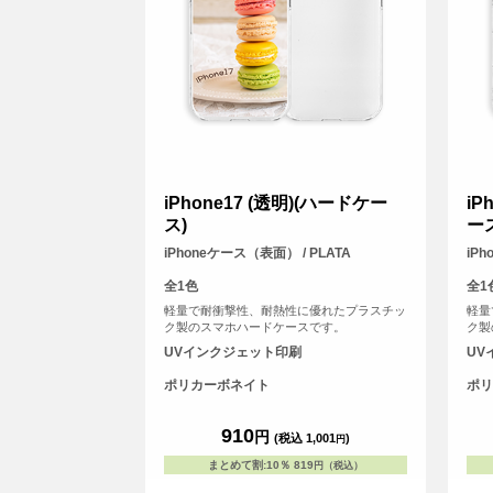
iPhone17 (透明)(ハードケー
iP
ス)
ー
iPhoneケース（表面） / PLATA
iP
全1色
全1
軽量で耐衝撃性、耐熱性に優れたプラスチッ
軽量
ク製のスマホハードケースです。
ク製
UVインクジェット印刷
UV
ポリカーボネイト
ポリ
910
円
(税込 1,001
)
円
まとめて割
:
10％
819
円（税込）