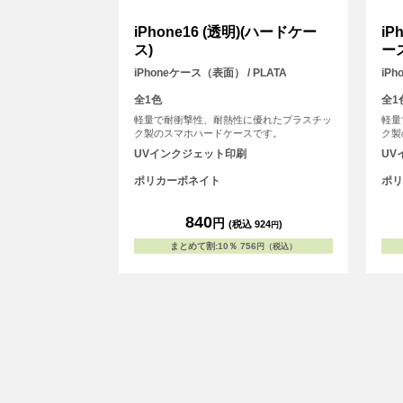
iPhone16 (透明)(ハードケー
iP
ス)
ー
iPhoneケース（表面） / PLATA
iP
全1色
全1
軽量で耐衝撃性、耐熱性に優れたプラスチッ
軽量
ク製のスマホハードケースです。
ク製
UVインクジェット印刷
UV
ポリカーボネイト
ポリ
840
円
(税込 924
)
円
まとめて割
:
10％
756
円（税込）