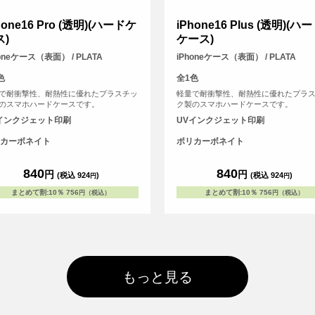
hone16 Pro (透明)(ハードケ
iPhone16 Plus (透明)(ハ
ス)
ケース)
honeケース（表面） / PLATA
iPhoneケース（表面） / PLATA
色
全1色
で耐衝撃性、耐熱性に優れたプラスチッ
軽量で耐衝撃性、耐熱性に優れたプラ
のスマホハードケースです。
ク製のスマホハードケースです。
インクジェット印刷
UVインクジェット印刷
カーボネイト
ポリカーボネイト
840
840
円
円
(税込 924
)
(税込 924
)
円
円
まとめて割
:
10％
756
まとめて割
:
10％
756
円（税込）
円（税込）
もっと見る