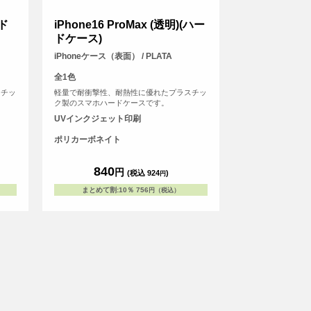
ード
iPhone16 ProMax (透明)(ハー
ドケース)
iPhoneケース（表面） / PLATA
全1色
スチッ
軽量で耐衝撃性、耐熱性に優れたプラスチッ
ク製のスマホハードケースです。
UVインクジェット印刷
ポリカーボネイト
840
円
(税込 924
)
円
まとめて割
:
10％
756
円（税込）