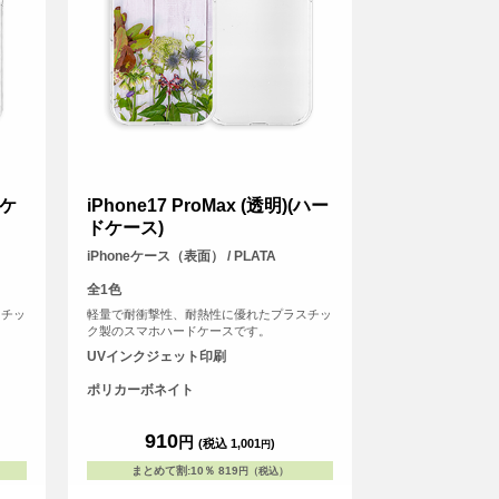
ドケ
iPhone17 ProMax (透明)(ハー
ドケース)
iPhoneケース（表面） / PLATA
全1色
スチッ
軽量で耐衝撃性、耐熱性に優れたプラスチッ
ク製のスマホハードケースです。
UVインクジェット印刷
ポリカーボネイト
910
円
(税込 1,001
)
円
まとめて割
:
10％
819
円（税込）