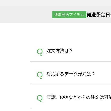
発送予定日
通常発送アイテム
Q
注文方法は？
オンデマンドサービスでは、
A
Q
対応するデータ形式は？
す。 30枚以上やシルク印刷
さい。製作する数量が多けれ
デザインツールで対応している画像ア
A
Q
電話、FAXなどからの注文は可
ズは、20MBです。デジカメ
Illustratorからの直