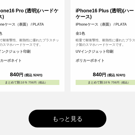
hone16 Pro (透明)(ハードケ
iPhone16 Plus (透明)(ハ
ス)
ケース)
honeケース（表面） / PLATA
iPhoneケース（表面） / PLATA
色
全1色
で耐衝撃性、耐熱性に優れたプラスチッ
軽量で耐衝撃性、耐熱性に優れたプラ
のスマホハードケースです。
ク製のスマホハードケースです。
インクジェット印刷
UVインクジェット印刷
カーボネイト
ポリカーボネイト
840
840
円
円
(税込 924
)
(税込 924
)
円
円
まとめて割
:
10％
756
まとめて割
:
10％
756
円（税込）
円（税込）
もっと見る