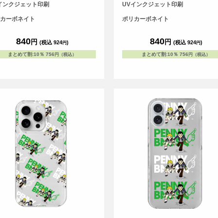
す。
スです。
インクジェット印刷
UVインクジェット印刷
カーボネイト
ポリカーボネイト
840
840
円
円
(税込 924
)
(税込 924
)
円
円
まとめて割
:
10％
756
まとめて割
:
10％
756
円（税込）
円（税込）