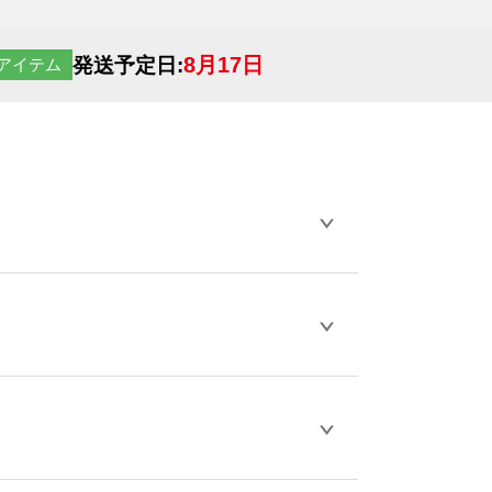
8月17日
発送予定日:
アイテム
らデザインの作成から決済まで完了できま
ェル
や
タンブラーコンシェル
をご利用くだ
とが可能です。
D / PDF 形式になります。データの最大サイ
きない画像はエラーになります。（※
ロードして下さい）