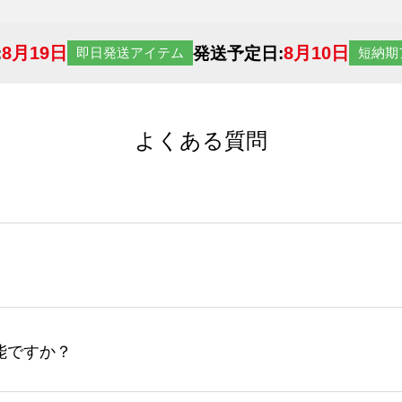
8月19日
8月10日
:
発送予定日:
即日発送アイテム
短納期
よくある質問
サイトからの受注生産にて承っております。デザインツールか
など、大口注文の場合は、サポートが担当する
エコバッグコンシ
ば多いほど、オンデマンドサービスよりも低価格で製作するこ
ップロードできるデータ形式は、JPG / PNG / AI / PS
能ですか？
やスマホで撮影した写真などもアップロード可能です。使用で
接入稿には対応していません。AIで保存し、デザインツールからアップ