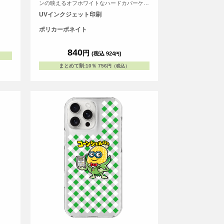
ンの映えるオフホワイトなハードカバーケー
スです。
UVインクジェット印刷
ポリカーボネイト
840
円
(税込 924
)
円
まとめて割
:
10％
756
円（税込）