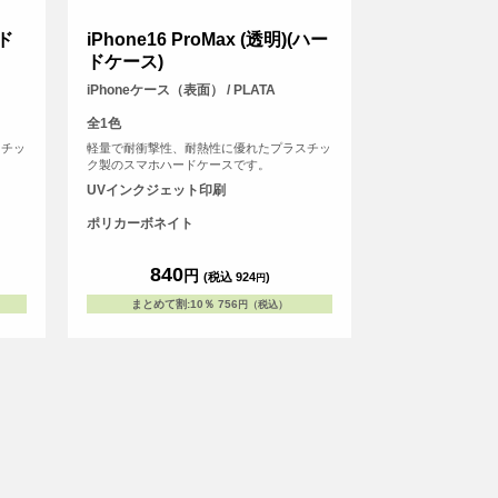
ード
iPhone16 ProMax (透明)(ハー
ドケース)
iPhoneケース（表面） / PLATA
全1色
スチッ
軽量で耐衝撃性、耐熱性に優れたプラスチッ
ク製のスマホハードケースです。
UVインクジェット印刷
ポリカーボネイト
840
円
(税込 924
)
円
まとめて割
:
10％
756
円（税込）