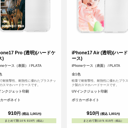
hone17 Pro (透明)(ハードケ
iPhone17 Air (透明)(ハー
ス)
ース)
honeケース（表面） / PLATA
iPhoneケース（表面） / PLATA
色
全1色
で耐衝撃性、耐熱性に優れたプラスチッ
軽量で耐衝撃性、耐熱性に優れたプラ
のスマホハードケースです。
ク製のスマホハードケースです。
インクジェット印刷
UVインクジェット印刷
カーボネイト
ポリカーボネイト
910
910
円
円
(税込 1,001
)
(税込 1,001
)
円
円
まとめて割
:
10％
819
まとめて割
:
10％
819
円（税込）
円（税込）