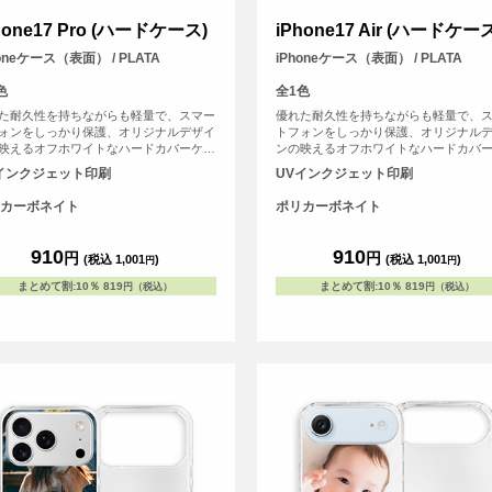
hone17 Pro (ハードケース)
iPhone17 Air (ハードケー
honeケース（表面） / PLATA
iPhoneケース（表面） / PLATA
色
全1色
た耐久性を持ちながらも軽量で、スマー
優れた耐久性を持ちながらも軽量で、
ォンをしっかり保護、オリジナルデザイ
トフォンをしっかり保護、オリジナル
映えるオフホワイトなハードカバーケー
ンの映えるオフホワイトなハードカバ
す。
スです。
インクジェット印刷
UVインクジェット印刷
カーボネイト
ポリカーボネイト
910
910
円
円
(税込 1,001
)
(税込 1,001
)
円
円
まとめて割
:
10％
819
まとめて割
:
10％
819
円（税込）
円（税込）