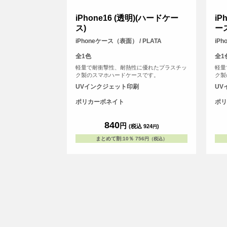
iPhone16 (透明)(ハードケー
iP
ス)
ー
iPhoneケース（表面） / PLATA
iP
全1色
全1
軽量で耐衝撃性、耐熱性に優れたプラスチッ
軽量
ク製のスマホハードケースです。
ク製
UVインクジェット印刷
UV
ポリカーボネイト
ポリ
840
円
(税込 924
)
円
まとめて割
:
10％
756
円（税込）