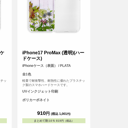
ドケ
iPhone17 ProMax (透明)(ハー
ドケース)
iPhoneケース（表面） / PLATA
全1色
スチッ
軽量で耐衝撃性、耐熱性に優れたプラスチッ
ク製のスマホハードケースです。
UVインクジェット印刷
ポリカーボネイト
910
円
(税込 1,001
)
円
まとめて割
:
10％
819
円（税込）