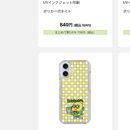
スです。
スで
UVインクジェット印刷
UV
ポリカーボネイト
ポリ
840
円
(税込 924
)
円
まとめて割
:
10％
756
円（税込）