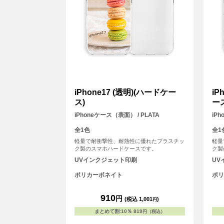
iPhone17 (透明)(ハードケー
iP
ス)
ー
iPhoneケース（表面） / PLATA
iP
全1色
全1
軽量で耐衝撃性、耐熱性に優れたプラスチッ
軽量
ク製のスマホハードケースです。
ク製
UVインクジェット印刷
UV
ポリカーボネイト
ポリ
910
円
(税込 1,001
)
円
まとめて割
:
10％
819
円（税込）