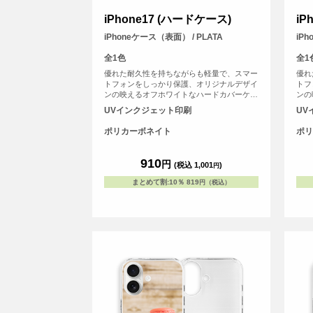
iPhone17 (ハードケース)
iP
iPhoneケース（表面） / PLATA
iP
全1色
全1
優れた耐久性を持ちながらも軽量で、スマー
優れ
トフォンをしっかり保護、オリジナルデザイ
トフ
ンの映えるオフホワイトなハードカバーケー
ンの
スです。
スで
UVインクジェット印刷
UV
ポリカーボネイト
ポリ
910
円
(税込 1,001
)
円
まとめて割
:
10％
819
円（税込）