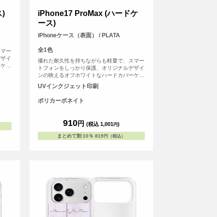
ス)
iPhone17 ProMax (ハードケ
ース)
iPhoneケース（表面） / PLATA
全1色
スマー
デザイ
優れた耐久性を持ちながらも軽量で、スマー
ーケー
トフォンをしっかり保護、オリジナルデザイ
ンの映えるオフホワイトなハードカバーケー
スです。
UVインクジェット印刷
ポリカーボネイト
910
円
(税込 1,001
)
円
まとめて割
:
10％
819
円（税込）