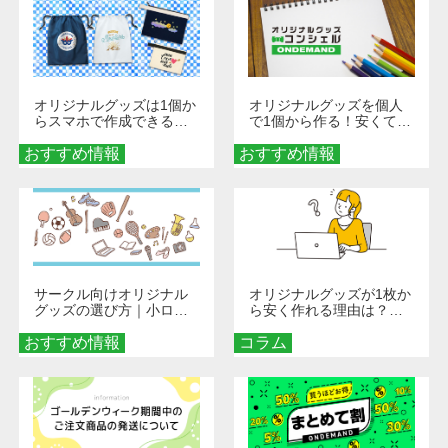
オリジナルグッズは1個か
オリジナルグッズを個人
らスマホで作成できる！
で1個から作る！安くて簡
旅行や遠征がもっと楽し
単なオンデマンド制作の
おすすめ情報
くなる巾着＆ポーチ活用
おすすめ情報
秘訣
術
サークル向けオリジナル
オリジナルグッズが1枚か
グッズの選び方｜小ロッ
ら安く作れる理由は？オ
ト・低予算で団結力を高
ンデマンド印刷の仕組み
おすすめ情報
める秘訣
コラム
とメリットを解説