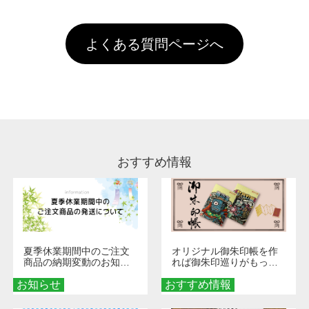
以上のご注文で送料無料とさせて頂いておりま
ル上にアップロードをお願い致します。
出荷を行っております。処理剤自体は人体に無
のに限ります。(同じメールアドレスでご注文
す。「まとめて割」「ポイント」「ランク割
害な性質で、水洗いで落とすことが可能です。
頂いても、ログインがされていなければ、ラン
引」などによるお値引きで4,000円未満になる
お手数ですが、お客様ご自身にて着用前に落と
クにカウントがされません。
よくある質問ページへ
場合は送料がかかりますので、ご注意くださ
していただけますようお願いいたします。※1
い。
通常注文・直送機能でのご注文に関わらず、前
処理剤が残った状態でお届けとなる場合がござ
います。※2 濃色は淡色に比べ処理剤が目立ち
やすく、1回の水洗いでは落ちない場合があり
ます、徐々に軽減されますのでどうかご安心く
ださい。
おすすめ情報
夏季休業期間中のご注文
オリジナル御朱印帳を作
商品の納期変動のお知ら
れば御朱印巡りがもっと
せ
楽しくなる！1冊からオー
お知らせ
おすすめ情報
ダーメイドする魅力と選
び方