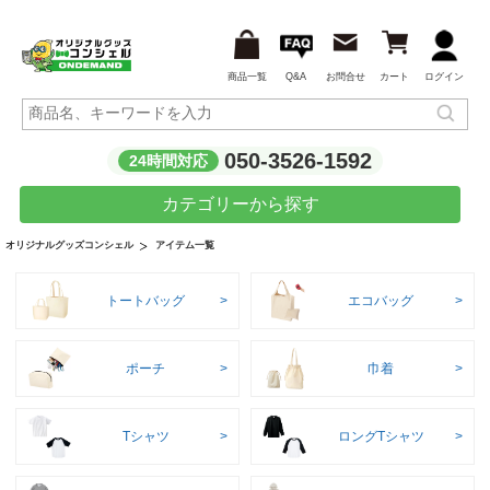
商品一覧
Q&A
お問合せ
カート
ログイン
050-3526-1592
24時間対応
カテゴリーから探す
アイテム一覧
オリジナルグッズコンシェル
トートバッグ
エコバッグ
ポーチ
巾着
Tシャツ
ロングTシャツ