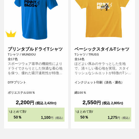
プリンタブルドライTシャツ
ベーシックスタイルTシャツ
Tシャツ / WUNDOU
Tシャツ / TRUSS
全17色
全14色
スポーツウェア基準の機能性により
ほどよい厚みのサラっとした生地
ドライでさらりとした快適な着心地
で、清々しい着心地を実現。スタイ
を保つ、優れた吸汗速乾性が特徴の
リッシュなシルエットが特徴のTシャ
ドライTシャツです。さらにシルクの
ツです。
ような滑らかな生地感で肌触りも魅
DTFプリント
インクジェット印刷（淡色・濃色）
力的。まるで着ていることを忘れる
ほどの心地よさは、アクティブシー
ポリエステル100％
綿100％
ンはもちろん、リラックスしたい普
段使いにもぴったりです。
2,200
2,550
円
円
(税込 2,420
)
(税込 2,805
)
円
円
\
まとめて割
/
\
まとめて割
/
50％
50％
1,100
1,275
円（税込）
円（税込）