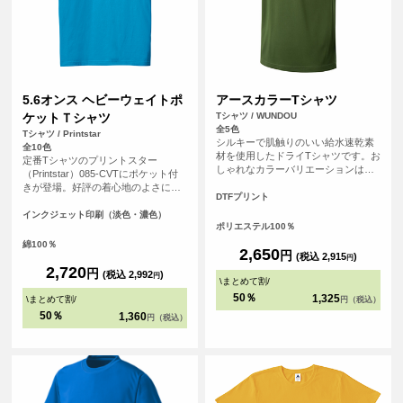
5.6オンス ヘビーウェイトポ
アースカラーTシャツ
ケットＴシャツ
Tシャツ / WUNDOU
全5色
Tシャツ / Printstar
シルキーで肌触りのいい給水速乾素
全10色
材を使用したドライTシャツです。お
定番Tシャツのプリントスター
しゃれなカラーバリエーションは、
（Printstar）085-CVTにポケット付
スポーツシーンはもちろんのこと、
きが登場。好評の着心地のよさに加
普段使いのTシャツとしてもおすすめ
DTFプリント
え、機能性とファッション性をさら
です。
にブラッシュアップ。ポケットにオ
インクジェット印刷（淡色・濃色）
ポリエステル100％
リジナルのワンポイントプリントを
入れればグッとおしゃれになりま
綿100％
2,650
円
す。
(税込 2,915
)
円
2,720
円
(税込 2,992
)
円
\
まとめて割
/
50％
1,325
\
まとめて割
/
円（税込）
50％
1,360
円（税込）