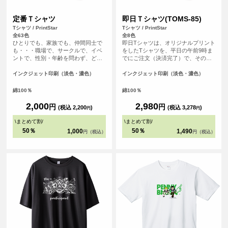
定番Ｔシャツ
即日Ｔシャツ(TOMS-85)
Tシャツ / PrintStar
Tシャツ / PrintStar
全63色
全8色
ひとりでも、家族でも、仲間同士で
即日Tシャツは、オリジナルプリント
も・・・職場で、サークルで、イベ
をしたTシャツを、平日の午前9時ま
ントで、性別・年齢を問わず、どな
でにご注文（決済完了）で、その日
たでも気軽に楽しめるレギュラーシ
に発送する超短納期サービスです！
ルエット。適度な厚みが着崩れを防
急なイベント、注文し忘れ、すぐに
インクジェット印刷（淡色・濃色）
インクジェット印刷（淡色・濃色）
ぎ、快適さが持続するようにつくら
欲しい！など、時間がない時に便
れたTシャツです。豊富なカラーサイ
利！もちろんフルカラープリントし
綿100％
綿100％
ズバリエーションの中からお選びい
たオリジナルTシャツが作れます。 T
ただけます。
シャツは人気の定番Tシャツと同じ安
2,000
2,980
円
円
(税込 2,200
)
(税込 3,278
)
円
円
心のPrintstar（00085-CVT）です。
\
まとめて割
/
\
まとめて割
/
50％
50％
1,000
1,490
円（税込）
円（税込）