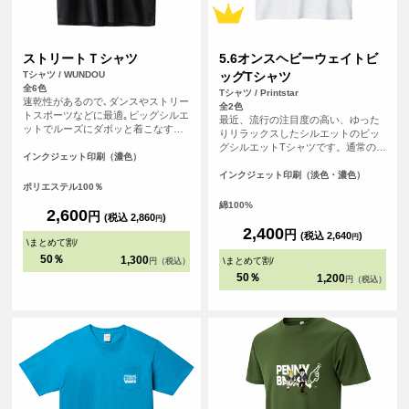
ストリートＴシャツ
5.6オンスヘビーウェイトビ
Tシャツ / WUNDOU
ッグTシャツ
全6色
Tシャツ / Printstar
速乾性があるので､ダンスやストリー
全2色
トスポーツなどに最適｡ビッグシルエ
最近、流行の注目度の高い、ゆった
ットでルーズにダボッと着こなすと
りリラックスしたシルエットのビッ
グッド！激しい動きにも体に張り付
グシルエットTシャツです。通常のT
くことがなく､すぐに乾くので重たく
インクジェット印刷（濃色）
シャツよりも身幅が広く、ファッシ
ならない｡夏の屋外でも冬の屋内でも
ョン性が高く、若い年代から人気が
インクジェット印刷（淡色・濃色）
快適に体を動かすことのできる必須
ポリエステル100％
ございます。ダボッと着たい方にお
アイテムになること間違いなしのＴ
すすめです！
綿100%
シャツです｡
2,600
円
(税込 2,860
)
円
2,400
円
(税込 2,640
)
円
\
まとめて割
/
50％
1,300
\
まとめて割
/
円（税込）
50％
1,200
円（税込）