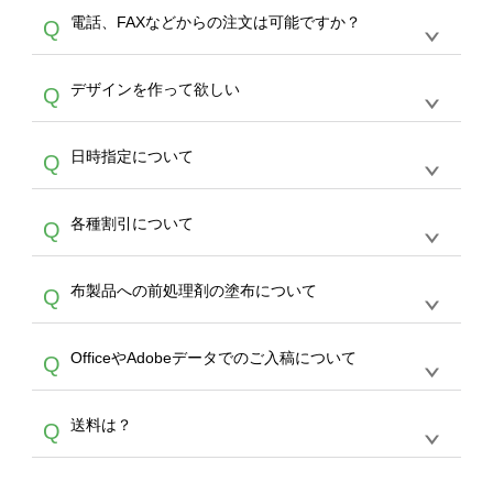
デザインツールで対応している画像アップロー
30枚以上やシルク印刷など、大口注文の場合
A
電話、FAXなどからの注文は可能ですか？
Q
ドできるデータ形式は、JPG / PNG / AI / PSD /
は、サポートが担当する
エコバッグコンシェル
PDF 形式になります。データの最大サイズ
や
タンブラーコンシェル
をご利用ください。製
オンデマンドサービスでは、サイトからのご注
は、20MBです。デジカメやスマホで撮影した
作する数量が多ければ多いほど、オンデマンド
A
デザインを作って欲しい
Q
文のみ受け付けております。30個以上のご製
写真などもアップロード可能です。使用できな
サービスよりも低価格で製作することが可能で
作をお考えの方は、サポートが担当する
エコバ
い画像はエラーになります。（※ Illustratorか
す。
うまくデザインができない。印刷するデザイン
ッグコンシェル
や
タンブラーコンシェル
サービ
らの直接入稿には対応していません。AIで保存
A
日時指定について
Q
を作って欲しい。などの場合は、製作数量が
スをご利用頂ければ、電話やFAX、メールなど
し、デザインツールからアップロードして下さ
30個以上であれば、サポート担当が、デザイ
でご注文が可能です。
い）
恐れ入りますが、日時指定は承っておりませ
ン作成のお手伝いをすることが可能です。
エコ
A
各種割引について
Q
ん。発送後18時以降に配送業者・伝票番号を
バッグコンシェル
や
タンブラーコンシェル
サー
メールでお知らせいたしますので、直接配送業
ビスをご利用ください。(※ 30個以下の場合
【まとめて割】5枚以上でご注文枚数に応じて
者にご連絡いただき調整をお願い致します。
は、デザインツールをご利用ください)
A
布製品への前処理剤の塗布について
Q
カート内で自動的に割引(最大50%)が適用され
ます。 【付与ポイント】購入金額の1％が1ポ
【濃色インクジェット印刷による仕上がりの注
イントとして付与され、次回ご注文時に1ポイ
A
OfficeやAdobeデータでのご入稿について
Q
意点（前処理剤）】カラー生地（Tシャツのホ
ント＝1円としてお使いいただけます。ポイン
ワイト、トートバッグのナチュラル、ホワイト
トは発送完了の翌日に付与され、次回ご注文時
各種形式のデータを直接ご入稿することは出来
以外）のプリントは、濃色インクジェット印刷
からご利用頂けます。ポイントの有効期限は一
A
送料は？
Q
ません。いずれのデータも該当デザインのみ画
といって、プリントを定着させるための処理剤
年間です。【会員ランク】過去10カ月のご注
像(JPEG,PNG,GIF,PDF)に変換、またはAdobe
を塗布しており、短納期・低価格で商品をお届
文回数により会員ランク割引(最大5%)が適用
全国一律290円(税抜)です。また4,000円(税抜)
データ(AI,PSD)で保存して頂き、デザインツー
けするため、処理剤は塗布されたままの状態で
されます。※ログインしてからご注文頂いたも
A