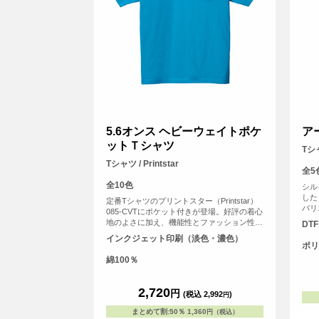
5.6オンス ヘビーウェイトポケ
ア
ットＴシャツ
Tシ
Tシャツ / Printstar
全5
全10色
シル
した
定番Tシャツのプリントスター（Printstar）
バリ
085-CVTにポケット付きが登場。好評の着心
んの
地のよさに加え、機能性とファッション性を
DT
すめ
さらにブラッシュアップ。ポケットにオリジ
インクジェット印刷（淡色・濃色）
ナルのワンポイントプリントを入れればグッ
ポリ
とおしゃれになります。
綿100％
2,720
円
(税込 2,992
)
円
まとめて割
:
50％
1,360
円（税込）