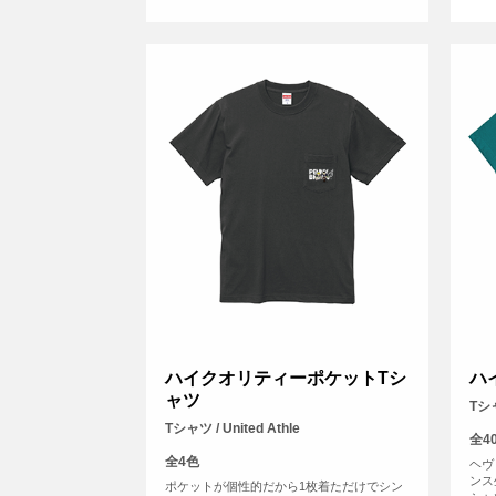
ハイクオリティーポケットTシ
ハ
ャツ
Tシャ
Tシャツ / United Athle
全4
全4色
ヘヴ
ンス
ポケットが個性的だから1枚着ただけでシン