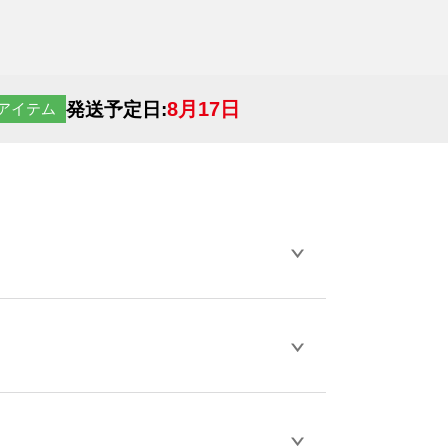
8月17日
発送予定日:
アイテム
らデザインの作成から決済まで完了できま
ェル
や
タンブラーコンシェル
をご利用くだ
とが可能です。
D / PDF 形式になります。データの最大サイ