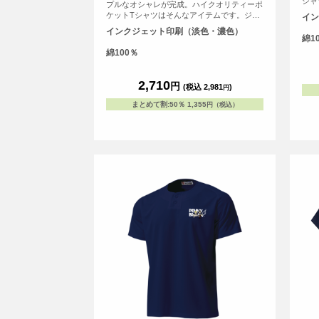
シャ
プルなオシャレが完成。ハイクオリティーポ
る「
ケットTシャツはそんなアイテムです。ジー
イン
とい
ンズやスニーカーなどのベーシックアイテム
インクジェット印刷（淡色・濃色）
との相性がバツグンだから、アイデア次第で
綿1
コーデは無限に広がりそう。同系色、反対
綿100％
色…どんなカラーを合わせてもサマになるで
しょう。写真やイラストなど、どんなオリジ
ナルプリントを入れるか考えるだけでワクワ
2,710
円
(税込 2,981
)
円
クしますよね。
まとめて割
:
50％
1,355
円（税込）