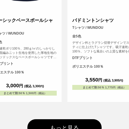
ーシックベースボールシャ
バドミントンシャツ
Tシャツ / WUNDOU
ャツ / WUNDOU
全5色
色
デザイン衿とラグラン切替デザインで
ティに仕上げたTシャツです。吸汗速乾
速乾ポリ100％、280ｇ/㎡のしっかりし
100％、ソフトな風合いの上質な素材を
面編みニット生地を使用した厚地生地の
し、ラグラン袖と伸縮性のあるウーリ
ソドックスなベースボールシャツです。
DTFプリント
動きやすいデザインです。バドミント
ッチガード（防汚加工）を施していま
Fプリント
ケットスポーツ以外にも、サークルや
伸縮性のあるウーリー糸を使用してお
ポリエステル 100％
企業ユニフォームとして採用されてい
動作を妨げません。後身頃は長く取り、
エステル 100％
ツから出にくい仕様にしています。 少
球から部活、草野球に至るまで、ゲーム
3,550
円
(税込 3,905
)
円
プラクティス用問わずご愛用いただいて
3,000
円
(税込 3,300
)
円
ます。
まとめて割
:
50％
1,775
円（税込）
まとめて割
:
50％
1,500
円（税込）
もっと見る