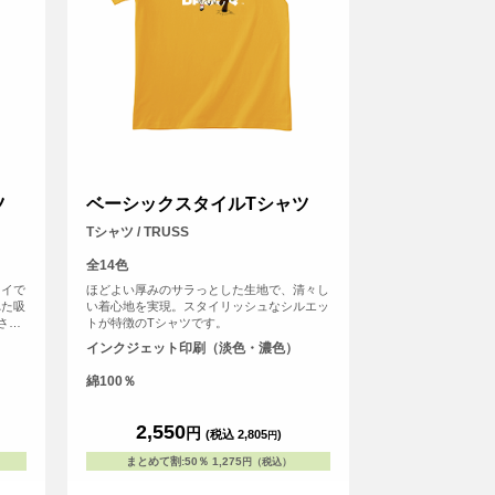
ツ
ベーシックスタイルTシャツ
Tシャツ / TRUSS
全14色
ライで
ほどよい厚みのサラっとした生地で、清々し
れた吸
い着心地を実現。スタイリッシュなシルエッ
さら
トが特徴のTシャツです。
触りも
インクジェット印刷（淡色・濃色）
ほどの
ろん、
綿100％
りで
2,550
円
(税込 2,805
)
円
まとめて割
:
50％
1,275
円（税込）