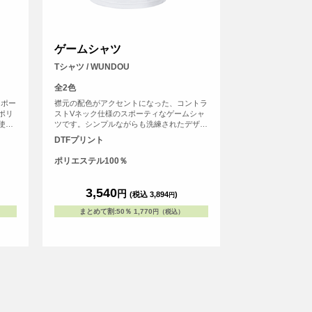
ゲームシャツ
Tシャツ / WUNDOU
全2色
スポー
襟元の配色がアクセントになった、コントラ
ポリ
ストVネック仕様のスポーティなゲームシャ
使用
ツです。シンプルながらも洗練されたデザイ
ー糸で
ンは、チームユニフォームや練習着に最適。
DTFプリント
ンやラ
素材にはポリエステル100％の吸汗速乾生地
団体・
を採用しており、汗を素早く吸収・拡散しま
ポリエステル100％
ます。
す。激しい運動中でもベタつきを抑え、ドラ
イで快適な着心地をキープ。1枚でもサマに
なりスポーツウェアとしてだけでなく、カジ
3,540
円
(税込 3,894
)
円
ュアルウェアとしても提案できる汎用性があ
るためチーム・団体・オリジナルブランド・
まとめて割
:
50％
1,770
円（税込）
イベント用途まで幅広いシーンでご活用いた
だけます。<br> ※お客様の閲覧環境によ
り、商品の色が実際と異なって見える場合が
ございます。