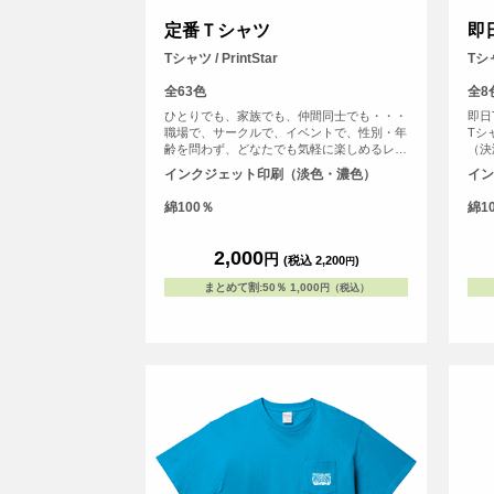
定番Ｔシャツ
即日
Tシャツ / PrintStar
Tシャ
全63色
全8
ひとりでも、家族でも、仲間同士でも・・・
即日
職場で、サークルで、イベントで、性別・年
Tシ
齢を問わず、どなたでも気軽に楽しめるレギ
（決
ュラーシルエット。適度な厚みが着崩れを防
サー
インクジェット印刷（淡色・濃色）
イン
ぎ、快適さが持続するようにつくられたTシ
すぐ
ャツです。豊富なカラーサイズバリエーショ
もち
綿100％
綿1
ンの中からお選びいただけます。
Tシ
Tシャ
CV
2,000
円
(税込 2,200
)
円
まとめて割
:
50％
1,000
円（税込）