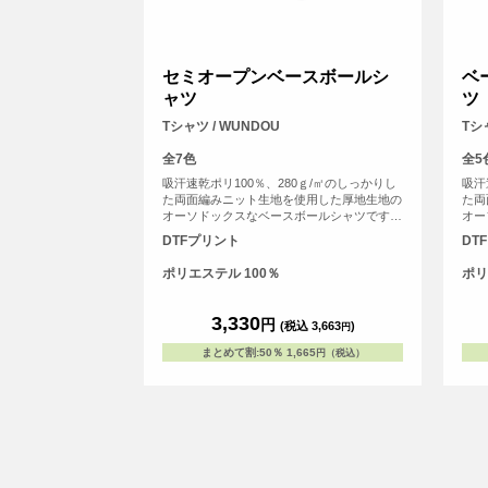
セミオープンベースボールシ
ベ
ャツ
ツ
Tシャツ / WUNDOU
Tシ
全7色
全5
吸汗速乾ポリ100％、280ｇ/㎡のしっかりし
吸汗
た両面編みニット生地を使用した厚地生地の
た両
オーソドックスなベースボールシャツです。
オー
スコッチガード（防汚加工）を施していま
スコ
DTFプリント
DT
す。伸縮性のあるウーリー糸を使用してお
す。
り、動作を妨げません。後身頃は長く取り、
り、
ポリエステル 100％
ポリ
パンツから出にくい仕様にしています。 少
パン
年野球から部活、草野球に至るまで、ゲーム
年野
用・プラクティス用問わずご愛用いただいて
用・
3,330
円
(税込 3,663
)
円
おります。
おり
まとめて割
:
50％
1,665
円（税込）