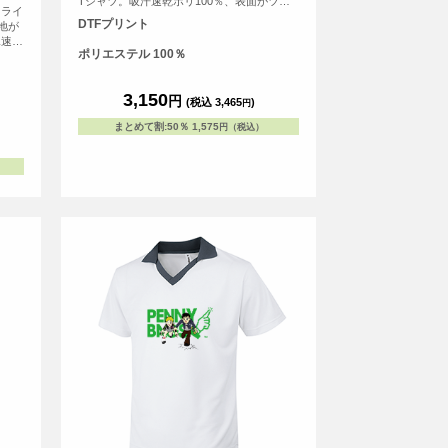
Tシャツ。吸汗速乾ポリ100％、表面がツル
ドライ
っとしていてプリントしやすい素材です。伸
DTFプリント
地が
縮性のあるウーリー糸を使用しており、引っ
水速乾
張りにも強くなっています。あらゆるスポー
ポリエステル 100％
常の
ツに幅広く使える切替デザインスポーツTシ
ダル糸
ャツで11色展開、ジュニアから大人までの
適度な
10サイズ展開が最大の特徴。 野球、ハンド
3,150
円
動きや
(税込 3,465
)
円
ボール、バレーボールなど、サッカーに限ら
20
ずあらゆるスポーツにご利用いただいていま
まとめて割
:
50％
1,575
円（税込）
つけて
す。
よ
場合が