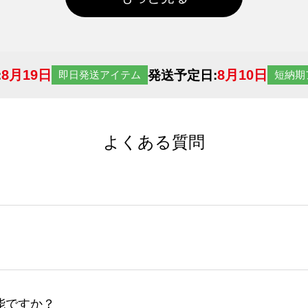
8月19日
8月10日
:
発送予定日:
即日発送アイテム
短納期
よくある質問
サイトからの受注生産にて承っております。デザインツールか
など、大口注文の場合は、サポートが担当する
エコバッグコンシ
ば多いほど、オンデマンドサービスよりも低価格で製作するこ
ップロードできるデータ形式は、JPG / PNG / AI / PS
能ですか？