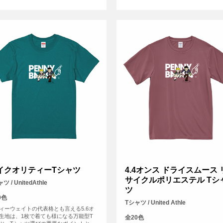
イクオリティーTシャツ
4.4オンス ドライスムース 
サイクルポリエステル Tシ
ツ / UnitedAthle
ツ
0色
Tシャツ / United Athle
ィーウェイトの代表格とも言える5.6オ
生地は、1枚で着ても様になる万能型T
全20色