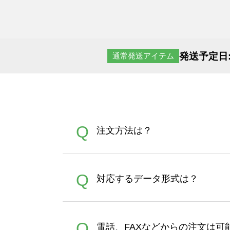
発送予定日
通常発送アイテム
Q
注文方法は？
オンデマンドサービスでは、
A
Q
対応するデータ形式は？
す。 30枚以上やシルク印刷
さい。製作する数量が多けれ
デザインツールで対応している画像ア
A
Q
電話、FAXなどからの注文は可