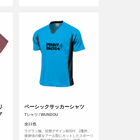
リ
ベーシックサッカーシャツ
ャ
Tシャツ / WUNDOU
全11色
ラグラン袖、切替デザインBODY、2重衿、
後身頃の裾をアール型にカットしたスポーツ