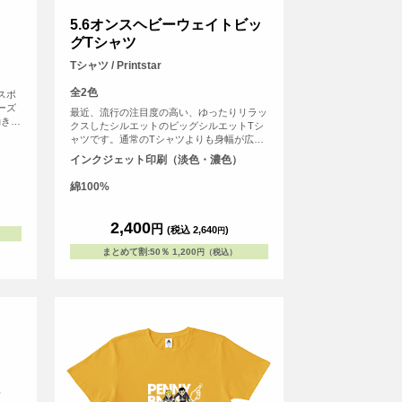
5.6オンスヘビーウェイトビッ
グTシャツ
Tシャツ / Printstar
全2色
スポ
ーズ
最近、流行の注目度の高い、ゆったりリラッ
動きに
クスしたシルエットのビッグシルエットTシ
ので
ャツです。通常のTシャツよりも身幅が広
でも
く、ファッション性が高く、若い年代から人
インクジェット印刷（淡色・濃色）
イテム
気がございます。ダボッと着たい方におすす
めです！
綿100%
2,400
円
(税込 2,640
)
円
まとめて割
:
50％
1,200
円（税込）