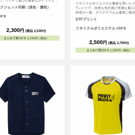
ツ。Tシャツ選びの重要なポイントとな
リサイクルポリエステル素材を用いた
よれない」「透けない」「長持ちする」
クジェット印刷（淡色・濃色）
Tシャツで、自然な光沢感と快適な着心
う3大要素を兼ね備えています。
特長の一枚。サステナブルな素材に吸
00％
性とUVケア機能を備え、スポーツや日
DTFプリント
さまざまなシーンで活躍します。セミ
による自然な光沢感と透けにくさと、
リサイクルポリエステル 100％
2,300
円
伸縮性と肩まわりのコンパクト設計で
(税込 2,530
)
円
すさも追求。 カラーバリエーションは全
まとめて割
:
50％
1,150
円（税込）
色！デザインに合わせて好みの色を見
2,500
円
(税込 2,750
)
円
ください。 <br> ※お客様の閲覧環境に
り、商品の色が実際と異なって見える
まとめて割
:
50％
1,250
円（税込）
ございます。