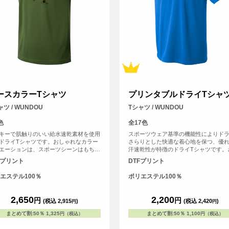
ースカラーTシャツ
プリンタブルドライTシャ
ャツ / WUNDOU
Tシャツ / WUNDOU
色
全17色
キーで肌触りのいい給水速乾素材を使用
スポーツウェア基準の機能性によりド
ドライTシャツです。おしゃれなカラー
さらりとした快適な着心地を保つ、優
エーションは、スポーツシーンはもちろ
汗速乾性が特徴のドライTシャツです。
こと、普段使いのTシャツとしてもおす
にシルクのような滑らかな生地感で肌
Fプリント
DTFプリント
です。
魅力的。まるで着ていることを忘れる
心地よさは、アクティブシーンはもち
エステル100％
ポリエステル100％
リラックスしたい普段使いにもぴった
す。
2,650
2,200
円
円
(税込 2,915
)
(税込 2,420
)
円
円
まとめて割
:
50％
1,325
まとめて割
:
50％
1,100
円（税込）
円（税込）