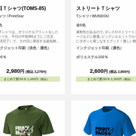
Ｔシャツ(TOMS-85)
ストリートＴシャツ
ツ / PrintStar
Tシャツ / WUNDOU
色
全6色
Tシャツは、オリジナルプリントをした
速乾性があるので､ダンスやストリート
ャツを、平日の午前9時までにご注文
ーツなどに最適｡ビッグシルエットでル
済完了）で、その日に発送する超短納期
にダボッと着こなすとグッド！激しい
ビスです！急なイベント、注文し忘れ、
も体に張り付くことがなく､すぐに乾く
クジェット印刷（淡色・濃色）
インクジェット印刷（濃色）
に欲しい！など、時間がない時に便利！
重たくならない｡夏の屋外でも冬の屋内
ろんフルカラープリントしたオリジナル
快適に体を動かすことのできる必須ア
00％
ポリエステル100％
ャツが作れます。 Tシャツは人気の定番
になること間違いなしのＴシャツです｡
ツと同じ安心のPrintstar（00085-
T）です。
2,980
2,600
円
円
(税込 3,278
)
(税込 2,860
)
円
円
まとめて割
:
50％
1,490
まとめて割
:
50％
1,300
円（税込）
円（税込）