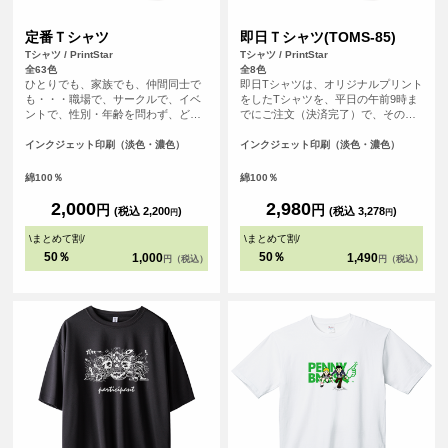
定番Ｔシャツ
即日Ｔシャツ(TOMS-85)
Tシャツ / PrintStar
Tシャツ / PrintStar
全63色
全8色
ひとりでも、家族でも、仲間同士で
即日Tシャツは、オリジナルプリント
も・・・職場で、サークルで、イベ
をしたTシャツを、平日の午前9時ま
ントで、性別・年齢を問わず、どな
でにご注文（決済完了）で、その日
たでも気軽に楽しめるレギュラーシ
に発送する超短納期サービスです！
ルエット。適度な厚みが着崩れを防
急なイベント、注文し忘れ、すぐに
インクジェット印刷（淡色・濃色）
インクジェット印刷（淡色・濃色）
ぎ、快適さが持続するようにつくら
欲しい！など、時間がない時に便
れたTシャツです。豊富なカラーサイ
利！もちろんフルカラープリントし
綿100％
綿100％
ズバリエーションの中からお選びい
たオリジナルTシャツが作れます。 T
ただけます。
シャツは人気の定番Tシャツと同じ安
2,000
2,980
円
円
(税込 2,200
)
(税込 3,278
)
円
円
心のPrintstar（00085-CVT）です。
\
まとめて割
/
\
まとめて割
/
50％
50％
1,000
1,490
円（税込）
円（税込）