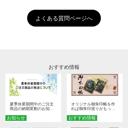
以上のご注文で送料無料とさせて頂いておりま
ル上にアップロードをお願い致します。
出荷を行っております。処理剤自体は人体に無
のに限ります。(同じメールアドレスでご注文
す。「まとめて割」「ポイント」「ランク割
害な性質で、水洗いで落とすことが可能です。
頂いても、ログインがされていなければ、ラン
引」などによるお値引きで4,000円未満になる
お手数ですが、お客様ご自身にて着用前に落と
クにカウントがされません。
よくある質問ページへ
場合は送料がかかりますので、ご注意くださ
していただけますようお願いいたします。※1
い。
通常注文・直送機能でのご注文に関わらず、前
処理剤が残った状態でお届けとなる場合がござ
います。※2 濃色は淡色に比べ処理剤が目立ち
やすく、1回の水洗いでは落ちない場合があり
ます、徐々に軽減されますのでどうかご安心く
ださい。
おすすめ情報
夏季休業期間中のご注文
オリジナル御朱印帳を作
商品の納期変動のお知ら
れば御朱印巡りがもっと
せ
楽しくなる！1冊からオー
お知らせ
おすすめ情報
ダーメイドする魅力と選
び方