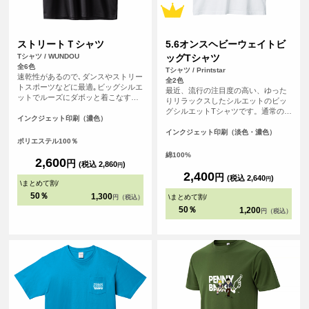
ストリートＴシャツ
5.6オンスヘビーウェイトビ
Tシャツ / WUNDOU
ッグTシャツ
全6色
Tシャツ / Printstar
速乾性があるので､ダンスやストリー
全2色
トスポーツなどに最適｡ビッグシルエ
最近、流行の注目度の高い、ゆった
ットでルーズにダボッと着こなすと
りリラックスしたシルエットのビッ
グッド！激しい動きにも体に張り付
グシルエットTシャツです。通常のT
くことがなく､すぐに乾くので重たく
インクジェット印刷（濃色）
シャツよりも身幅が広く、ファッシ
ならない｡夏の屋外でも冬の屋内でも
ョン性が高く、若い年代から人気が
インクジェット印刷（淡色・濃色）
快適に体を動かすことのできる必須
ポリエステル100％
ございます。ダボッと着たい方にお
アイテムになること間違いなしのＴ
すすめです！
綿100%
シャツです｡
2,600
円
(税込 2,860
)
円
2,400
円
(税込 2,640
)
円
\
まとめて割
/
50％
1,300
\
まとめて割
/
円（税込）
50％
1,200
円（税込）