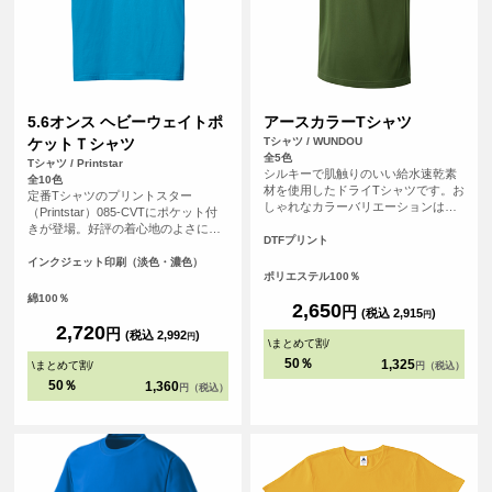
5.6オンス ヘビーウェイトポ
アースカラーTシャツ
ケットＴシャツ
Tシャツ / WUNDOU
全5色
Tシャツ / Printstar
シルキーで肌触りのいい給水速乾素
全10色
材を使用したドライTシャツです。お
定番Tシャツのプリントスター
しゃれなカラーバリエーションは、
（Printstar）085-CVTにポケット付
スポーツシーンはもちろんのこと、
きが登場。好評の着心地のよさに加
普段使いのTシャツとしてもおすすめ
DTFプリント
え、機能性とファッション性をさら
です。
にブラッシュアップ。ポケットにオ
インクジェット印刷（淡色・濃色）
ポリエステル100％
リジナルのワンポイントプリントを
入れればグッとおしゃれになりま
綿100％
2,650
円
す。
(税込 2,915
)
円
2,720
円
(税込 2,992
)
円
\
まとめて割
/
50％
1,325
\
まとめて割
/
円（税込）
50％
1,360
円（税込）