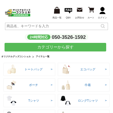
商品一覧
Q&A
お問合せ
カート
ログイン
050-3526-1592
24時間対応
カテゴリーから探す
アイテム一覧
オリジナルグッズコンシェル
トートバッグ
エコバッグ
ポーチ
巾着
Tシャツ
ロングTシャツ