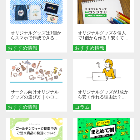
オリジナルグッズは1個か
オリジナルグッズを個人
らスマホで作成できる！
で1個から作る！安くて簡
旅行や遠征がもっと楽し
単なオンデマンド制作の
おすすめ情報
くなる巾着＆ポーチ活用
おすすめ情報
秘訣
術
サークル向けオリジナル
オリジナルグッズが1枚か
グッズの選び方｜小ロッ
ら安く作れる理由は？オ
ト・低予算で団結力を高
ンデマンド印刷の仕組み
おすすめ情報
める秘訣
コラム
とメリットを解説