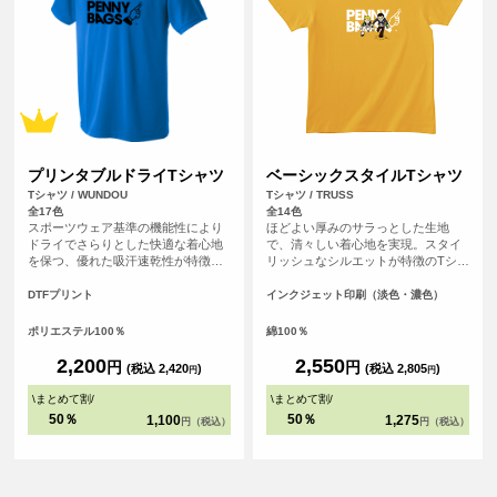
プリンタブルドライTシャツ
ベーシックスタイルTシャツ
Tシャツ / WUNDOU
Tシャツ / TRUSS
全17色
全14色
スポーツウェア基準の機能性により
ほどよい厚みのサラっとした生地
ドライでさらりとした快適な着心地
で、清々しい着心地を実現。スタイ
を保つ、優れた吸汗速乾性が特徴の
リッシュなシルエットが特徴のTシャ
ドライTシャツです。さらにシルクの
ツです。
ような滑らかな生地感で肌触りも魅
DTFプリント
インクジェット印刷（淡色・濃色）
力的。まるで着ていることを忘れる
ほどの心地よさは、アクティブシー
ポリエステル100％
綿100％
ンはもちろん、リラックスしたい普
段使いにもぴったりです。
2,200
2,550
円
円
(税込 2,420
)
(税込 2,805
)
円
円
\
まとめて割
/
\
まとめて割
/
50％
50％
1,100
1,275
円（税込）
円（税込）