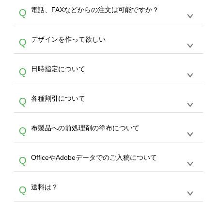
デザインツールで対応している画像アップロー
30枚以上やシルク印刷など、大口注文の場合
A
電話、FAXなどからの注文は可能ですか？
Q
ドできるデータ形式は、JPG / PNG / AI / PSD /
は、サポートが担当する
エコバッグコンシェル
PDF 形式になります。データの最大サイズ
や
タンブラーコンシェル
をご利用ください。製
オンデマンドサービスでは、サイトからのご注
は、20MBです。デジカメやスマホで撮影した
作する数量が多ければ多いほど、オンデマンド
A
デザインを作って欲しい
Q
文のみ受け付けております。30個以上のご製
写真などもアップロード可能です。使用できな
サービスよりも低価格で製作することが可能で
作をお考えの方は、サポートが担当する
エコバ
い画像はエラーになります。（※ Illustratorか
す。
うまくデザインができない。印刷するデザイン
ッグコンシェル
や
タンブラーコンシェル
サービ
らの直接入稿には対応していません。AIで保存
A
日時指定について
Q
を作って欲しい。などの場合は、製作数量が
スをご利用頂ければ、電話やFAX、メールなど
し、デザインツールからアップロードして下さ
30個以上であれば、サポート担当が、デザイ
でご注文が可能です。
い）
恐れ入りますが、日時指定は承っておりませ
ン作成のお手伝いをすることが可能です。
エコ
A
各種割引について
Q
ん。発送後18時以降に配送業者・伝票番号を
バッグコンシェル
や
タンブラーコンシェル
サー
メールでお知らせいたしますので、直接配送業
ビスをご利用ください。(※ 30個以下の場合
【まとめて割】5枚以上でご注文枚数に応じて
者にご連絡いただき調整をお願い致します。
は、デザインツールをご利用ください)
A
布製品への前処理剤の塗布について
Q
カート内で自動的に割引(最大50%)が適用され
ます。 【付与ポイント】購入金額の1％が1ポ
【濃色インクジェット印刷による仕上がりの注
イントとして付与され、次回ご注文時に1ポイ
A
OfficeやAdobeデータでのご入稿について
Q
意点（前処理剤）】カラー生地（Tシャツのホ
ント＝1円としてお使いいただけます。ポイン
ワイト、トートバッグのナチュラル、ホワイト
トは発送完了の翌日に付与され、次回ご注文時
各種形式のデータを直接ご入稿することは出来
以外）のプリントは、濃色インクジェット印刷
からご利用頂けます。ポイントの有効期限は一
A
送料は？
Q
ません。いずれのデータも該当デザインのみ画
といって、プリントを定着させるための処理剤
年間です。【会員ランク】過去10カ月のご注
像(JPEG,PNG,GIF,PDF)に変換、またはAdobe
を塗布しており、短納期・低価格で商品をお届
文回数により会員ランク割引(最大5%)が適用
全国一律290円(税抜)です。また4,000円(税抜)
データ(AI,PSD)で保存して頂き、デザインツー
けするため、処理剤は塗布されたままの状態で
されます。※ログインしてからご注文頂いたも
A